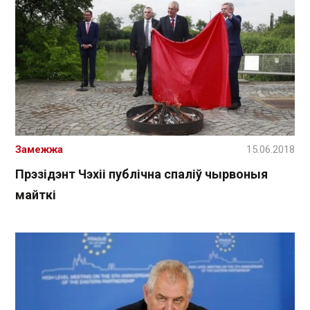
Замежжа
15.06.2018
Прэзідэнт Чэхіі публічна спаліў чырвоныя
майткі