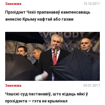
Замежжа
10.10.2017
Прэзідэнт Чэхіі прапанаваў кампенсаваць
анексію Крыму нафтай або газам
Замежжа
03.01.2017
Чэшскі суд пастанавіў, што кідаць яйкі ў
прэзідэнта — гэта не крымінал