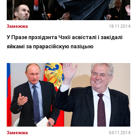
Замежжа
18.11.2014
У Празе прэзідэнта Чэхіі асвісталі і закідалі
яйкамі за прарасійскую пазіцыю
Замежжа
04.11.2014