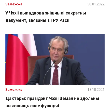
Замежжа
30.01.2022
У Чэхіі выпадкова знішчылі сакрэтны
дакумент, звязаны з ГРУ Расіі
Замежжа
18.10.2021
Дактары: прэзідэнт Чэхіі Земан не здольны
выконваць свае функцыі