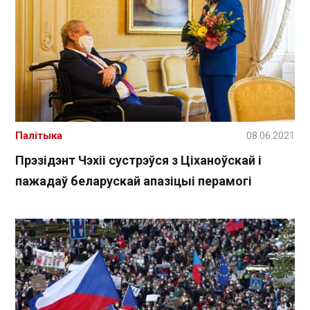
Палітыка
08.06.2021
Прэзідэнт Чэхіі сустрэўся з Ціханоўскай і
пажадаў беларускай апазіцыі перамогі