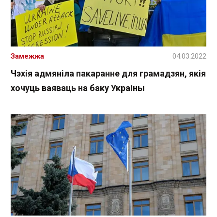
Замежжа
04.03.2022
Чэхія адмяніла пакаранне для грамадзян, якія
хочуць ваяваць на баку Украіны