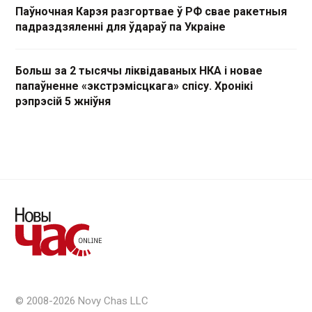
Паўночная Карэя разгортвае ў РФ свае ракетныя
падраздзяленні для ўдараў па Украіне
Больш за 2 тысячы ліквідаваных НКА і новае
папаўненне «экстрэмісцкага» спісу. Хронікі
рэпрэсій 5 жніўня
© 2008-2026 Novy Chas LLC