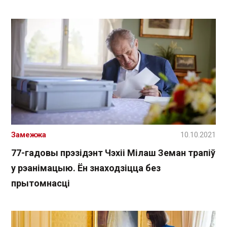
Замежжа
10.10.2021
77-гадовы прэзідэнт Чэхіі Мілаш Земан трапіў
у рэанімацыю. Ён знаходзіцца без
прытомнасці