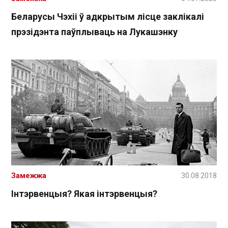
Беларусы Чэхіі ў адкрытым лісце заклікалі
прэзідэнта паўплываць на Лукашэнку
Замежжа
30.08.2018
Інтэрвенцыя? Якая інтэрвенцыя?