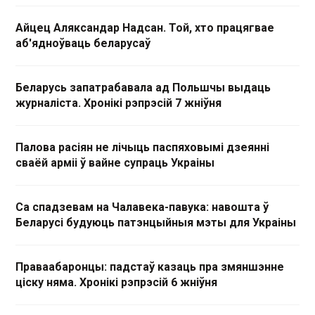
Айцец Аляксандар Надсан. Той, хто працягвае
аб'ядноўваць беларусаў
Беларусь запатрабавала ад Польшчы выдаць
журналіста. Хронікі рэпрэсій 7 жніўня
Палова расіян не лічыць паспяховымі дзеянні
сваёй арміі ў вайне супраць Украіны
Са спадзевам на Чалавека-павука: навошта ў
Беларусі будуюць патэнцыйныя мэты для Украіны
Праваабаронцы: падстаў казаць пра змяншэнне
ціску няма. Хронікі рэпрэсій 6 жніўня