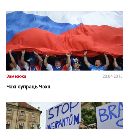
Замежжа
20.04.2016
Чэхі супраць Чэхіі