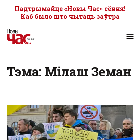
Падтрымайце «Новы Час» сёння!
Каб было што чытаць заўтра
Тэма: Мілаш Земан