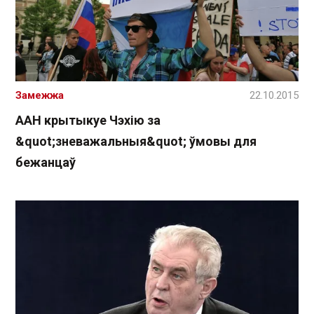
Замежжа
22.10.2015
ААН крытыкуе Чэхію за
&quot;зневажальныя&quot; ўмовы для
бежанцаў