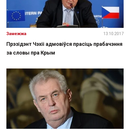
Замежжа
13.10.2017
Прэзідэнт Чэхіі адмовіўся прасіць прабачэння
за словы пра Крым