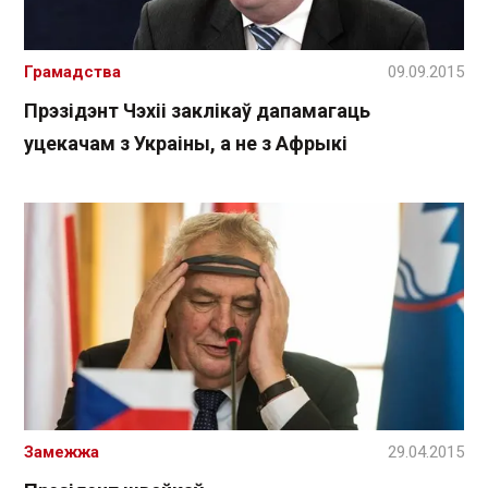
Грамадства
09.09.2015
Прэзідэнт Чэхіі заклікаў дапамагаць
уцекачам з Украіны, а не з Афрыкі
Замежжа
29.04.2015