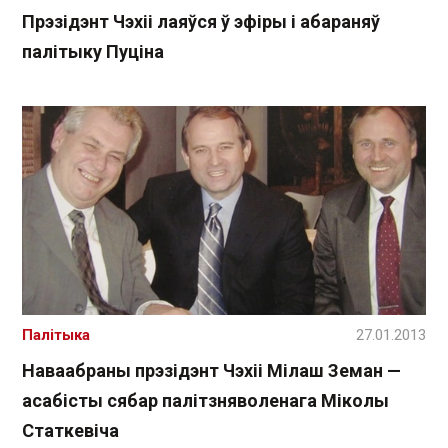
Прэзідэнт Чэхіі лаяўся ў эфіры і абараняў
палітыку Пуціна
Палітыка
27.01.2013
Наваабраны прэзідэнт Чэхіі Мілаш Земан —
асабісты сябар палітзняволенага Міколы
Статкевіча