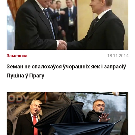
Замежжа
18.11.2014
Земан не спалохаўся ўчорашніх яек і запрасіў
Пуціна ў Прагу