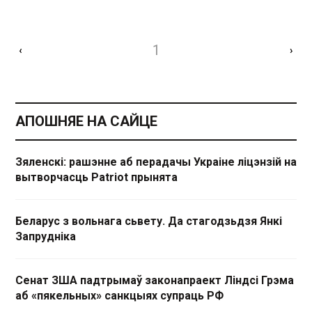
1
‹
›
АПОШНЯЕ НА САЙЦЕ
Зяленскі: рашэнне аб перадачы Украіне ліцэнзій на
вытворчасць Patriot прынята
Беларус з вольнага сьвету. Да стагодзьдзя Янкі
Запрудніка
Сенат ЗША падтрымаў законапраект Ліндсі Грэма
аб «пякельных» санкцыях супраць РФ