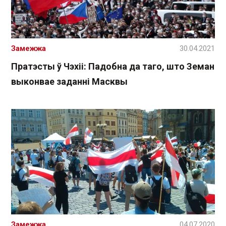
Замежжа
30.04.2021
Пратэсты ў Чэхіі: Падобна да таго, што Земан
выконвае заданні Масквы
Замежжа
04.07.2020