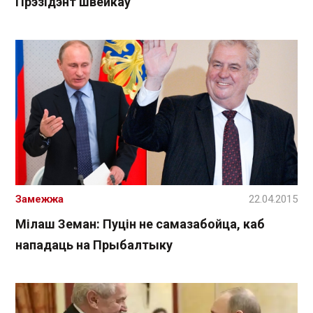
Прэзідэнт швейкаў
Замежжа
22.04.2015
Мілаш Земан: Пуцін не самазабойца, каб
нападаць на Прыбалтыку