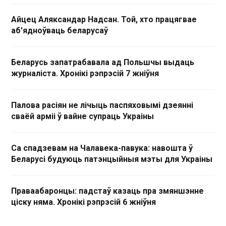
Айцец Аляксандар Надсан. Той, хто працягвае
аб'ядноўваць беларусаў
Беларусь запатрабавала ад Польшчы выдаць
журналіста. Хронікі рэпрэсій 7 жніўня
Палова расіян не лічыць паспяховымі дзеянні
сваёй арміі ў вайне супраць Украіны
Са спадзевам на Чалавека-павука: навошта ў
Беларусі будуюць патэнцыйныя мэты для Украіны
Праваабаронцы: падстаў казаць пра змяншэнне
ціску няма. Хронікі рэпрэсій 6 жніўня