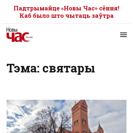
Падтрымайце «Новы Час» сёння!
Каб было што чытаць заўтра
Тэма: святары