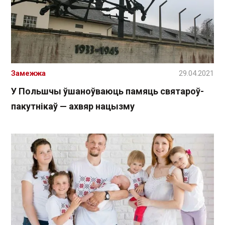
Замежжа
29.04.2021
У Польшчы ўшаноўваюць памяць святароў-
пакутнікаў — ахвяр нацызму