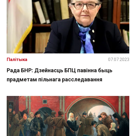
Палітыка
07.07.2023
Рада БНР: Дзейнасць БПЦ павінна быць
прадметам пільнага расследавання