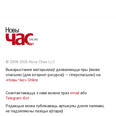
© 2008-2026 Novy Chas LLC
Выкарыстанне матэрыялаў дазваляецца пры ўмове
спасылкі (для інтэрнэт-рэсурсаў — гiперспасылкi) на
«Новы Час» Online
Скантактавацца з намі можна праз
email
або
Telegram-бот
Рэдакцыя можа публікаваць артыкулы дзеля палемікі,
не падзяляючы пазіцыі аўтараў