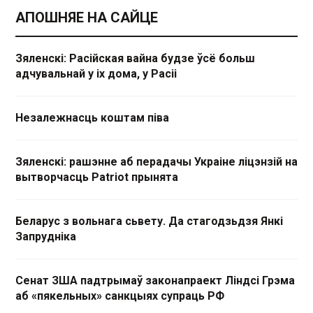
АПОШНЯЕ НА САЙЦЕ
Зяленскі: Расійская вайна будзе ўсё больш
адчувальнай у іх дома, у Расіі
Незалежнасць коштам піва
Зяленскі: рашэнне аб перадачы Украіне ліцэнзій на
вытворчасць Patriot прынята
Беларус з вольнага сьвету. Да стагодзьдзя Янкі
Запрудніка
Сенат ЗША падтрымаў законапраект Ліндсі Грэма
аб «пякельных» санкцыях супраць РФ