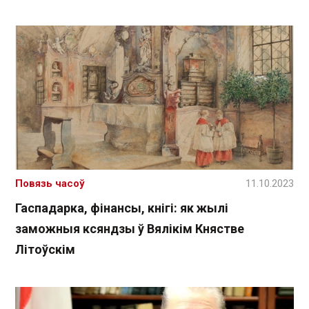
Повязь часоў
11.10.2023
Гаспадарка, фінансы, кнігі: як жылі
заможныя ксяндзы ў Вялікім Княстве
Літоўскім