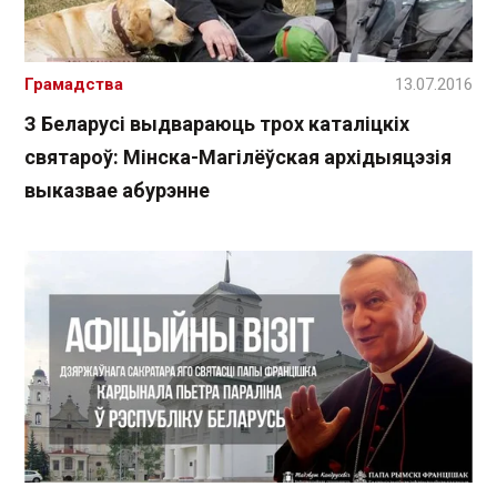
Грамадства
13.07.2016
З Беларусі выдвараюць трох каталіцкіх
святароў: Мінска-Магілёўская архідыяцэзія
выказвае абурэнне