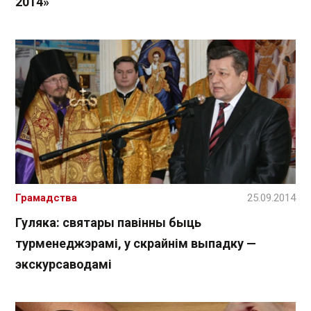
2014»
Грамадства
25.09.2014
Гуляка: святары павінны быць
турменеджэрамі, у скрайнім выпадку —
экскурсаводамі