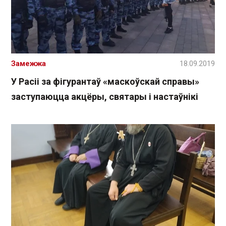
Замежжа
18.09.2019
У Расіі за фігурантаў «маскоўскай справы»
заступаюцца акцёры, святары і настаўнікі