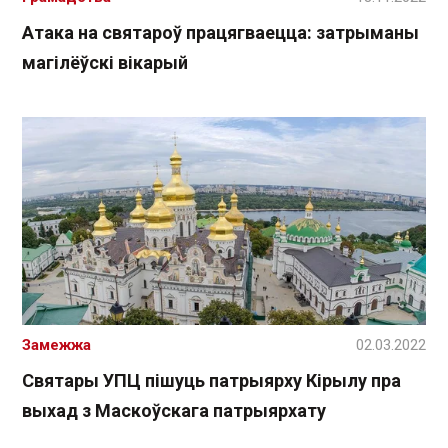
Атака на святароў працягваецца: затрыманы
магілёўскі вікарый
Замежжа
02.03.2022
Святары УПЦ пішуць патрыярху Кірылу пра
выхад з Маскоўскага патрыярхату