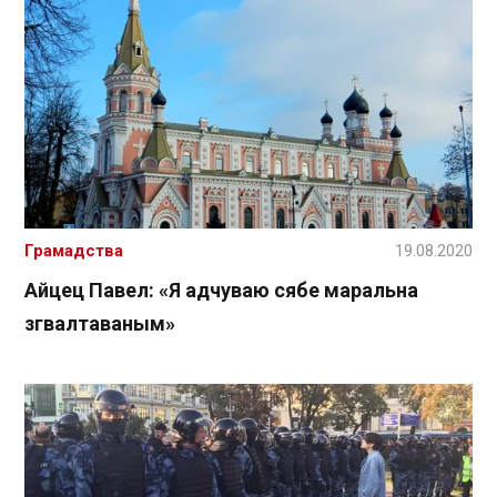
Грамадства
19.08.2020
Айцец Павел: «Я адчуваю сябе маральна
згвалтаваным»