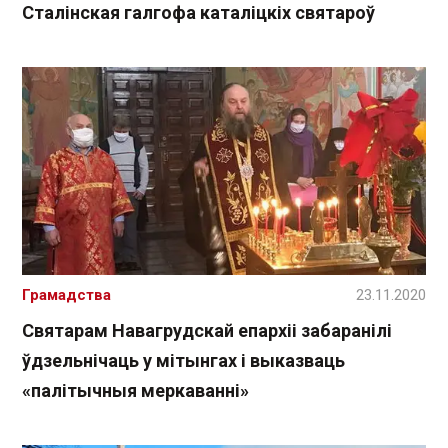
Сталінская галгофа каталіцкіх святароў
Грамадства
23.11.2020
Святарам Навагрудскай епархіі забаранілі
ўдзельнічаць у мітынгах і выказваць
«палітычныя меркаванні»