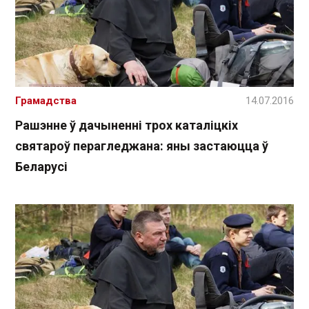
Грамадства
14.07.2016
Рашэнне ў дачыненні трох каталіцкіх
святароў перагледжана: яны застаюцца ў
Беларусі