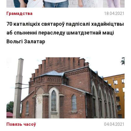
Грамадства
18.04.2021
70 каталіцкіх святароў падпісалі хадайніцтвы
аб спыненні пераследу шматдзетнай маці
Вольгі Залатар
Повязь часоў
04.04.2021