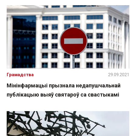
Грамадства
29.09.2021
Мінінфармацыі прызнала недапушчальнай
публікацыю выяў святароў са свастыкамі