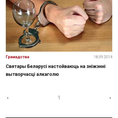
Грамадства
18.09.2014
Святары Беларусі настойваюць на зніжэнні
вытворчасці алкаголю
1
‹
›