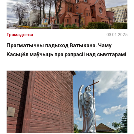
Грамадства
03.01.2025
Прагматычны падыход Ватыкана. Чаму
Касьцёл маўчыць пра рэпрэсіі над сьвятарамі