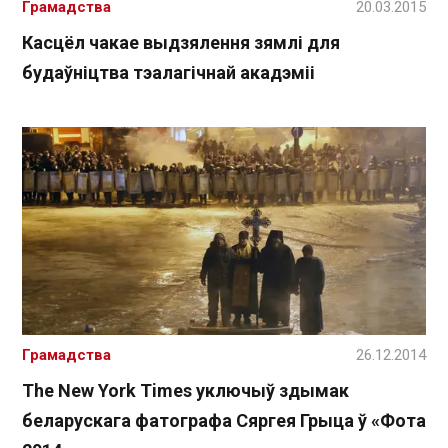
Грамадства
20.03.2015
Касцёл чакае выдзялення зямлі для
будаўніцтва тэалагічнай акадэміі
Грамадства
26.12.2014
The New York Times уключыў здымак
беларускага фатографа Сяргея Грыца ў «Фота