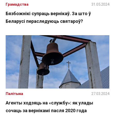
Грамадства
31.05.2024
Бязбожнікі супраць вернікаў. За што ў
Беларусі пераследуюць святароў?
Палітыка
27.03.2024
Агенты ходзяць на «службу»: як улады
сочаць за вернікамі пасля 2020 года