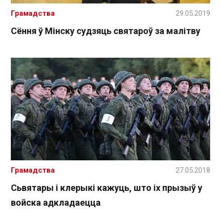
Грамадства
29.05.2019
Сёння ў Мінску судзяць святароў за малітву
Грамадства
27.05.2018
Сьвятары і клерыкі кажуць, што іх прызыў у
войска адкладаецца