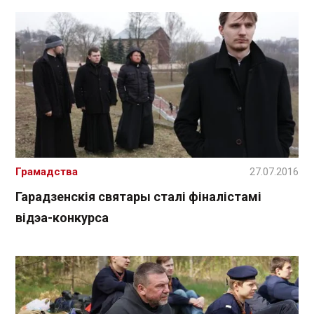
Грамадства
27.07.2016
Гарадзенскія святары сталі фіналістамі
відэа-конкурса