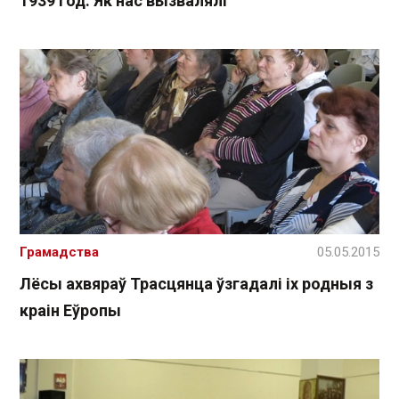
1939 год. Як нас вызвалялі
Грамадства
05.05.2015
Лёсы ахвяраў Трасцянца ўзгадалі іх родныя з
краін Еўропы