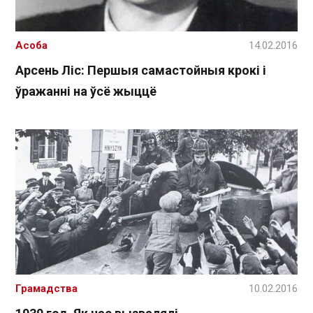
Асоба
14.02.2016
Арсень Ліс: Першыя самастойныя крокі і
ўражанні на ўсё жыццё
Грамадства
10.02.2016