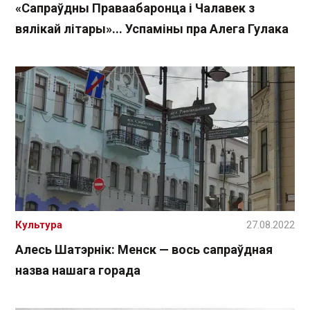
«Сапраўдны Праваабаронца і Чалавек з
вялікай літары»... Успаміны пра Алега Гулака
Культура
27.08.2022
Алесь Шатэрнік: Менск — вось сапраўдная
назва нашага горада