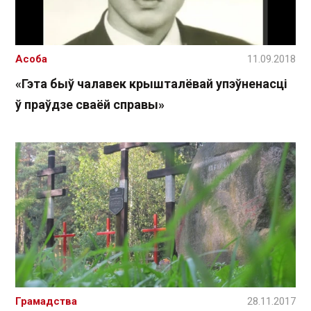
Асоба
11.09.2018
«Гэта быў чалавек крышталёвай упэўненасці
ў праўдзе сваёй справы»
Грамадства
28.11.2017