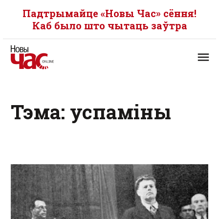
Падтрымайце «Новы Час» сёння!
Каб было што чытаць заўтра
Тэма: успаміны