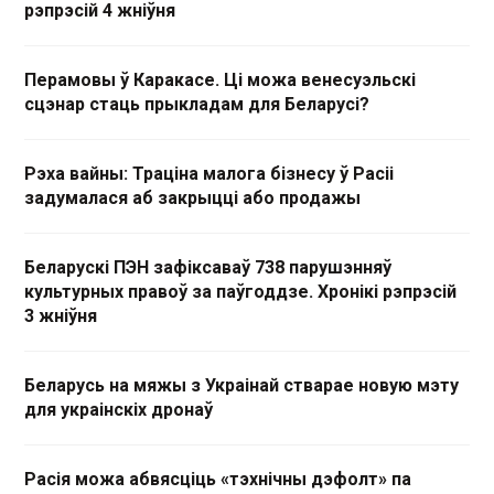
рэпрэсій 4 жніўня
Перамовы ў Каракасе. Ці можа венесуэльскі
сцэнар стаць прыкладам для Беларусі?
Рэха вайны: Траціна малога бізнесу ў Расіі
задумалася аб закрыцці або продажы
Беларускі ПЭН зафіксаваў 738 парушэнняў
культурных правоў за паўгоддзе. Хронікі рэпрэсій
3 жніўня
Беларусь на мяжы з Украінай стварае новую мэту
для украінскіх дронаў
Расія можа абвясціць «тэхнічны дэфолт» па