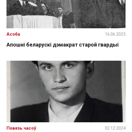
Асоба
16.06.2025
Апошні беларускі дэмакрат старой гвардыі
Повязь часоў
02.12.2024