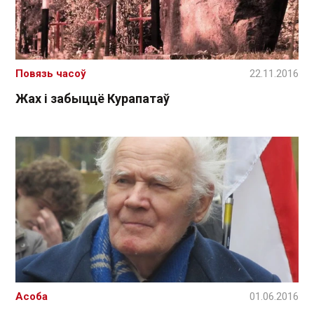
Повязь часоў
22.11.2016
Жах і забыццё Курапатаў
Асоба
01.06.2016