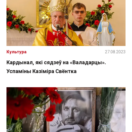
Культура
27.08.2023
Кардынал, які сядзеў на «Валадарцы».
Успаміны Казіміра Свёнтка