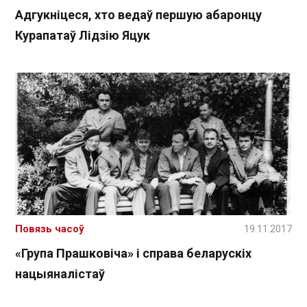
Адгукніцеся, хто ведаў першую абаронцу
Курапатаў Лідзію Яцук
Повязь часоў
19.11.2017
«Група Прашковіча» і справа беларускіх
нацыяналістаў