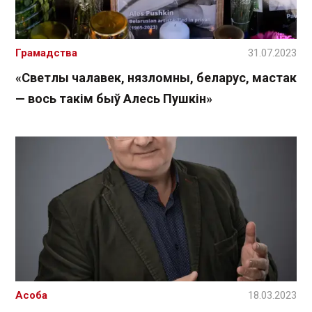
Грамадства
31.07.2023
«Светлы чалавек, нязломны, беларус, мастак
— вось такім быў Алесь Пушкін»
Асоба
18.03.2023