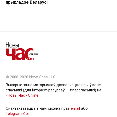
прыкладзе Беларусі
© 2008-2026 Novy Chas LLC
Выкарыстанне матэрыялаў дазваляецца пры ўмове
спасылкі (для інтэрнэт-рэсурсаў — гiперспасылкi) на
«Новы Час» Online
Скантактавацца з намі можна праз
email
або
Telegram-бот