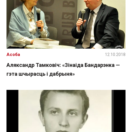
Асоба
12.10.2018
Аляксандр Тамковіч: «Зінаіда Бандарэнка —
гэта шчырасць і дабрыня»