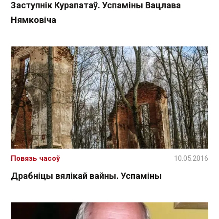
Заступнік Курапатаў. Успаміны Вацлава
Нямковіча
Повязь часоў
10.05.2016
Драбніцы вялікай вайны. Успаміны