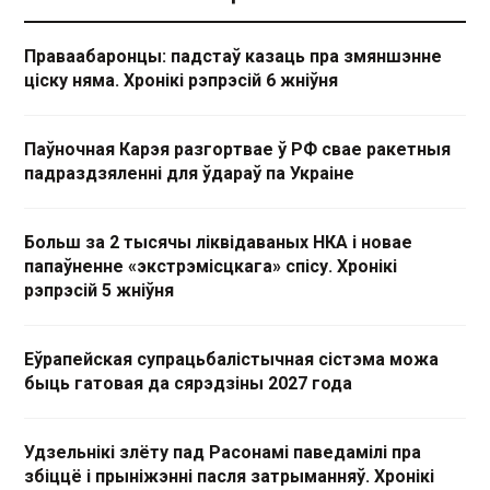
Праваабаронцы: падстаў казаць пра змяншэнне
ціску няма. Хронікі рэпрэсій 6 жніўня
Паўночная Карэя разгортвае ў РФ свае ракетныя
падраздзяленні для ўдараў па Украіне
Больш за 2 тысячы ліквідаваных НКА і новае
папаўненне «экстрэмісцкага» спісу. Хронікі
рэпрэсій 5 жніўня
Еўрапейская супрацьбалістычная сістэма можа
быць гатовая да сярэдзіны 2027 года
Удзельнікі злёту пад Расонамі паведамілі пра
збіццё і прыніжэнні пасля затрыманняў. Хронікі