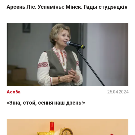
Арсень Ліс. Успаміны: Мінск. Гады студэнцкія
Асоба
25.04.2024
«Зіна, стой, сёння наш дзень!»