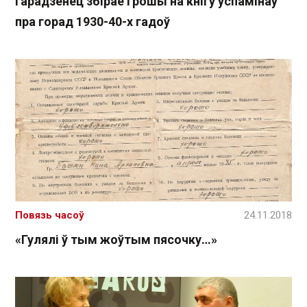
Гарадзенец збірае грошы на кнігу ўспамінаў
пра горад 1930-40-х гадоў
Повязь часоў
24.11.2018
«Гулялі ў тым жоўтым пясочку…»