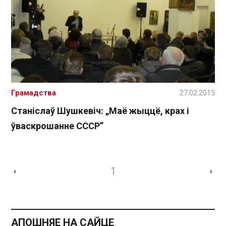
Грамадства
27.02.2015
Станіслаў Шушкевіч: „Маё жыццё, крах і
ўваскрошанне СССР”
1
‹
›
АПОШНЯЕ НА САЙЦЕ