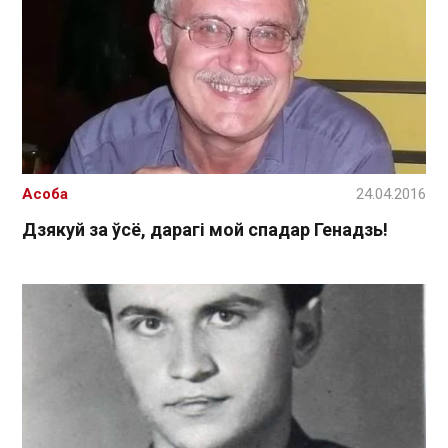
Асоба
24.04.2016
Дзякуй за ўсё, дарагі мой спадар Генадзь!