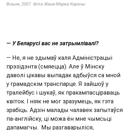
Вільня, 2007. Фота Жана-Марка Карачы
— У Беларусі вас не затрымлівалі?
— Не, я не здымаў каля Адміністрацыі
прэзідэнта (смяецца). Але ў Мінску
даволі цікавы выпадак адбыўся са мной
у грамадскім транспарце. Я зайшоў у
тралейбус і шукаў, як пракампасціраваць
квіток. І ніяк не мог зразумець, як гэта
зрабіць. Адзін малады чалавек запытаўся
па-англійску, ці можа ён мне чымсьці
дапамагчы. Мы разгаварыліся,