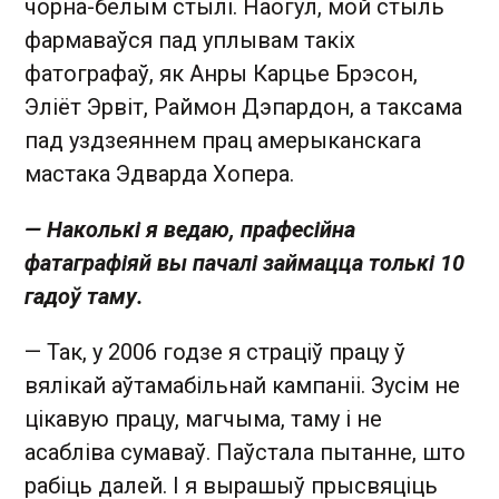
чорна-белым стылі. Наогул, мой стыль
фармаваўся пад уплывам такіх
фатографаў, як Анры Карцье Брэсон,
Эліёт Эрвіт, Раймон Дэпардон, а таксама
пад уздзеяннем прац амерыканскага
мастака Эдварда Хопера.
— Наколькі я ведаю, прафесійна
фатаграфіяй вы пачалі займацца толькі 10
гадоў таму.
— Так, у 2006 годзе я страціў працу ў
вялікай аўтамабільнай кампаніі. Зусім не
цікавую працу, магчыма, таму і не
асабліва сумаваў. Паўстала пытанне, што
рабіць далей. І я вырашыў прысвяціць