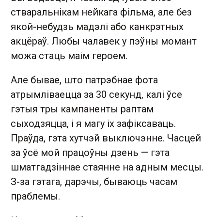
стваральнікам нейкага фільма, але без
якой-небудзь мадэлі або канкрэтных
акцёраў. Любы чалавек у пэўны момант
можа стаць маім героем.
Але бывае, што патрэбнае фота
атрымліваецца за 30 секунд, калі ўсе
гэтыя тры кампаненты раптам
сыходзяцца, і я магу іх зафіксаваць.
Праўда, гэта хутчэй выключэнне. Часцей
за ўсё мой працоўны дзень — гэта
шматгадзіннае стаянне на адным месцы.
З-за гэтага, дарэчы, бываюць часам
праблемы.