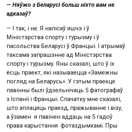
— Няўжо з Беларусі больш ніхто вам не
адказаў?
— І так, і не. Я напісаў яшчэ і ў
Міністэрства спорту і турызму і ў
пасольства Беларусі ў Францыі. І атрымаў
таксама запрашэнне ад Міністэрства
спорту і турызму. Яны сказалі, што ў іх
ёсць праект, які называецца «Замежны
погляд на Беларусь». У гэтым праекце
павінны былі ўдзельнічаць 5 фатографаў
з Іспаніі і Францыі. Спачатку мне сказалі,
што аплацяць праезд, пражыванне і візу,
а ўзамен я павінен аддаць на 5 гадоў
права карыстання фотаздымкамі. Пры