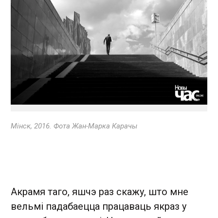
Мінск, 2016. Фота Жан-Марка Карачы
Акрамя таго, яшчэ раз скажу, што мне
вельмі падабаецца працаваць якраз у