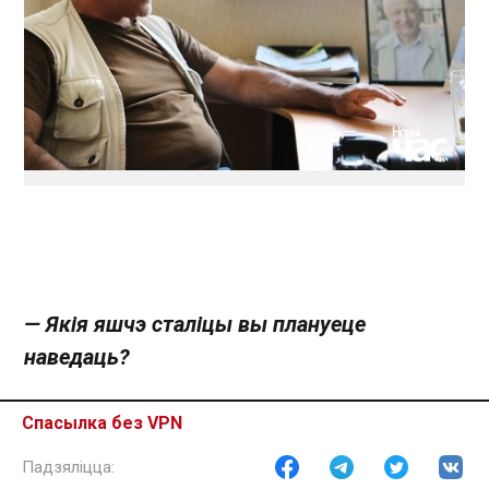
— Якія яшчэ сталіцы вы плануеце
наведаць?
— Я збіраўся яшчэ у Ерэван і Баку. У Баку
Спасылка без VPN
была прыватная кампанія, якая брала на
сябе ўсе выдаткі на маю паездку. Мы