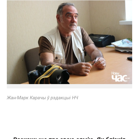
Жан-Марк Карачы
ў рэдакцыі НЧ