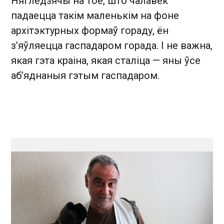
Нягледзячы на тое, што чалавек
падаецца такім маленькім на фоне
архітэктурных формаў гораду, ён
з’яўляецца гаспадаром горада. І не важна,
якая гэта краіна, якая сталіца — яны ўсе
аб’яднаныя гэтым гаспадаром.