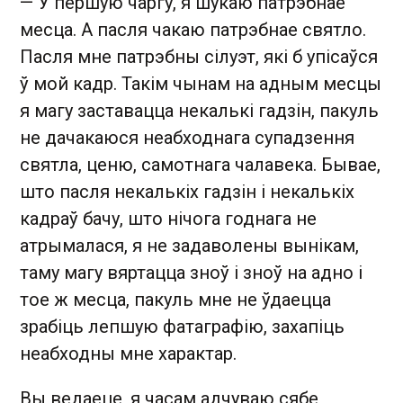
— У першую чаргу, я шукаю патрэбнае
месца. А пасля чакаю патрэбнае святло.
Пасля мне патрэбны сілуэт, які б упісаўся
ў мой кадр. Такім чынам на адным месцы
я магу заставацца некалькі гадзін, пакуль
не дачакаюся неабходнага супадзення
святла, ценю, самотнага чалавека. Бывае,
што пасля некалькіх гадзін і некалькіх
кадраў бачу, што нічога годнага не
атрымалася, я не задаволены вынікам,
таму магу вяртацца зноў і зноў на адно і
тое ж месца, пакуль мне не ўдаецца
зрабіць лепшую фатаграфію, захапіць
неабходны мне характар.
Вы ведаеце, я часам адчуваю сябе