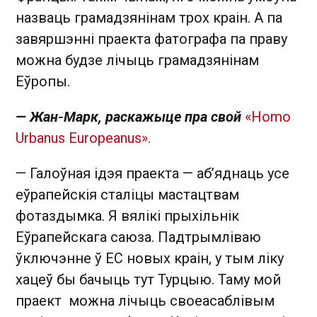
назваць грамадзянінам трох краін. А па
завяршэнні праекта фатографа па праву
можна будзе лічыць грамадзянінам
Еўропы.
— Жан-Марк, раскажыце пра свой
«Homo
Urbanus Europeanus»
.
— Галоўная ідэя праекта — аб’яднаць усе
еўрапейскія сталіцы мастацтвам
фотаздымка. Я вялікі прыхільнік
Еўрапейскага саюза. Падтрымліваю
ўключэнне ў ЕС новых краін, у тым ліку
хацеў бы бачыць тут Турцыю. Таму мой
праект можна лічыць своеасаблівым