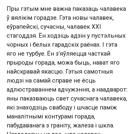
Пры гэтым мне важна паказаць чалавека
ў вялікім горадзе. Гэта новы чалавек,
еўрапейскі, сучасны, чалавек XXI
стагоддзя. Ён ходзіць адзін у пустэльных
чорных і белых гарадскіх раёнах. І гэта
яго не турбуе. Ён з’яўляецца часткай
прыроды горада, можа быць, нават яго
найскравай якасцю. Гэтыя самотныя
людзі на самай справе не ёсць
адлюстраваннем адчужэння, а наадварот:
яны паказваюць свет сучаснага чалавека,
які знаходзіць свабоду і шчасце паміж
маналітнымі контурамі горада,
пабудаванага з граніту, жалеза і шкла.