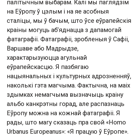
палітычным выбарам. Калі мы паглядзім
на Еўропу ў цэлым і на яе асобныя
сталіцы, мы ў бачым, што ўсе еўрапейскія
краіны могуць аб’яднацца з дапамогай
фатаграфіі. Фатаграфіі, зробленыя ў Сафіі,
Варшаве або Мадрыдзе,
характарызуюцца агульнай
еўрапейскасцю. Я пазбягаю
нацыянальных і культурных адрозненняў,
наколькі гэта магчыма. Фактычна, на маіх
здымках немагчыма вызначыць краіну
альбо канкрэтны горад, але распазнаць
Еўропу можна на кожнай фатаграфіі. Я
рады, што магу сказаць пра свой «Homo
Urbanus Europeanus»: «Я працую ў Еўропе».