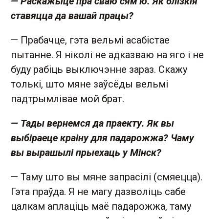
— Раскажыце пра сваю сям’ю. Як блізкія
ставяцца да вашай працы?
— Прабачце, гэта вельмі асабістае
пытанне. Я ніколі не адказваю на яго і не
буду рабіць выключэнне зараз. Скажу
толькі, што мяне заўсёды вельмі
падтрымлівае мой брат.
— Тады вернемся да праекту. Як вы
выбіраеце краіну для падарожжа? Чаму
вы вырашылі прыехаць у Мінск?
— Таму што вы мяне запрасілі (смяецца).
Гэта праўда. Я не магу дазволіць сабе
цалкам аплаціць маё падарожжа, таму