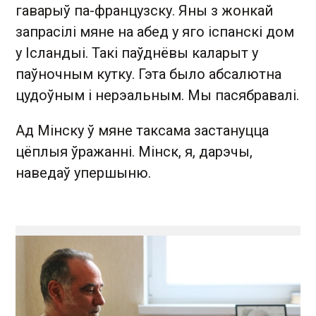
гаварыў па-французску. Яны з жонкай
запрасілі мяне на абед у яго іспанскі дом
у Ісландыі. Такі паўднёвы каларыт у
паўночным кутку. Гэта было абсалютна
цудоўным і нерэальным. Мы пасябравалі.
Ад Мінску ў мяне таксама застануцца
цёплыя ўражанні. Мінск, я, дарэчы,
наведаў упершыню.