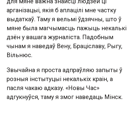
для мяне важна знайсці людзей ці
арганізацыі, якія б аплацілі мне частку
выдаткаў. Таму я вельмі ўдзячны, што ў
мяне была магчымасць пажыць некалькі
дзён у вашага журналіста. Падобным
чынам я наведаў Вену, Браціславу, Рыгу,
Вільнюс.
Звычайна я проста адпраўляю запыты ў
розныя інстытуцыі некалькіх краін, а
пасля чакаю адказу. «Новы Час»
адгукнуўся, таму я змог наведаць Мінск.