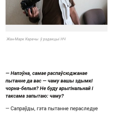
Жан-Марк Карачы
ў рэдакцыі НЧ
— Напэўна, самае распаўсю­джанае
пытанне да вас — чаму вашы здымкі
чорна-белыя? Не буду арыгінальнай і
таксама запытаю: чаму?
— Сапраўды, гэта пытанне пераследуе