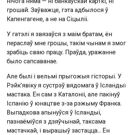
нічога няма — ні банкаўскай карткі, ні
грошай. Заўважце, гэта адбылося ў
Капенгагене, а не на Сіцыліі.
У гатэлі я звязаўся з маім братам, ён
пераслаў мне грошы, такім чынам я змог
зрабіць сваю працу. Праўда, уражанне
было сапсаванае.
Але былі і вельмі прыгожыя гісторыі. У
Рэйк’явіку я сустрэў вядомага ў Ісландыі
мастака. Ён сам з Каталоніі, але пакінуў
Іспанію ў юнацтве з-за рэжыму Франка.
Выпадкова апынуўся ў Ісландыі,
пазнаёміўся з дзяўчынай, таксама
мастачкай, і вырашыў застацца… Ён