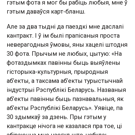
гэтым фота я мог бы рабіць любыя, мне ў
гэтым даваўся карт-бланш.
Але за два тыдні да паездкі мне даслалі
кантракт. І ў ім былі прапісаныя проста
неверагодныя ўмовы, яны хацелі штодня
30 фота. Прычым не любых, цытую: «На
фотаздымках павінны быць выяўлены
гісторыка-культурныя, прыродныя
аб’екты, а таксама аб’екты турыстычнай
індустрыі Рэспублікі Беларусь. Названыя
аб’екты павінны быць пазнавальныя, як
аб’екты Рэспублікі Беларусь». Уявіце, па
30 здымкаў за дзень. Пры гэтым у
кантракце нічога не казалася пра тое, ці
збіраюцца мне наогул што-небудзь