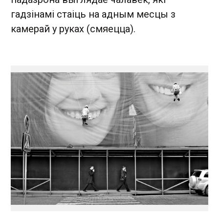
гадзінамі стаіць на адным месцы з
камерай у руках (смяецца).