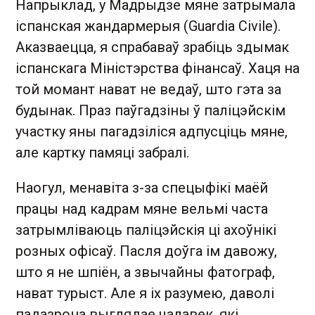
Напрыклад, у Мадрыдзе мяне затрымала
іспанская жандармерыя (Guardia Civile).
Аказваецца, я спрабаваў зрабіць здымак
іспанскага Міністэрства фінансаў. Хаця на
той момант нават не ведаў, што гэта за
будынак. Праз паўгадзіны ў паліцэйскім
участку яны пагадзіліся адпусціць мяне,
але картку памяці забралі.
Наогул, менавіта з-за спецыфікі маёй
працы над кадрам мяне вельмі часта
затрымліваюць паліцэйскія ці ахоўнікі
розных офісаў. Пасля доўга ім давожу,
што я не шпіён, а звычайны фатограф,
нават турыст. Але я іх разумею, даволі
падазрона выглядае чалавек, які