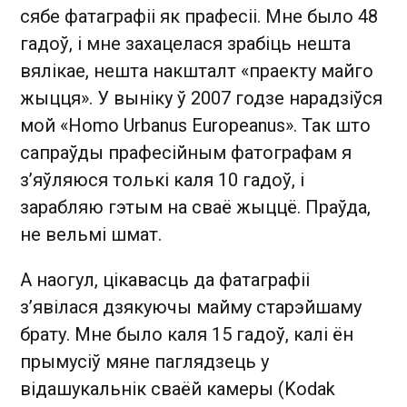
сябе фатаграфіі як прафесіі. Мне было 48
гадоў, і мне захацелася зрабіць нешта
вялікае, нешта накшталт «праекту майго
жыцця». У выніку ў 2007 годзе нарадзіўся
мой «Homo Urbanus Europeanus». Так што
сапраўды прафесійным фатографам я
з’яўляюся толькі каля 10 гадоў, і
зарабляю гэтым на сваё жыццё. Праўда,
не вельмі шмат.
А наогул, цікавасць да фатаграфіі
з’явілася дзякуючы майму старэйшаму
брату. Мне было каля 15 гадоў, калі ён
прымусіў мяне паглядзець у
відашукальнік сваёй камеры (Kodak