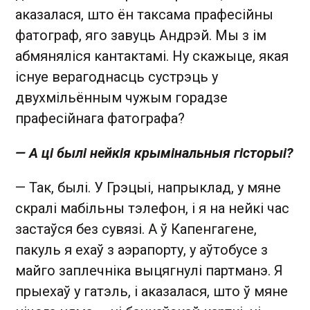
аказалася, што ён таксама прафесійны
фатограф, яго завуць Андрэй. Мы з ім
абмяняліся кантактамі. Ну скажыце, якая
існуе верагоднасць сустрэць у
двухмільённым чужым горадзе
прафесійнага фатографа?
— А ці былі нейкія крымінальныя гісторыі?
— Так, былі. У Грэцыі, напрыклад, у мяне
скралі мабільны тэлефон, і я на нейкі час
застаўся без сувязі. А ў Капенгагене,
пакуль я ехаў з аэрапорту, у аўтобусе з
майго заплечніка выцягнулі партманэ. Я
прыехаў у гатэль, і аказалася, што ў мяне