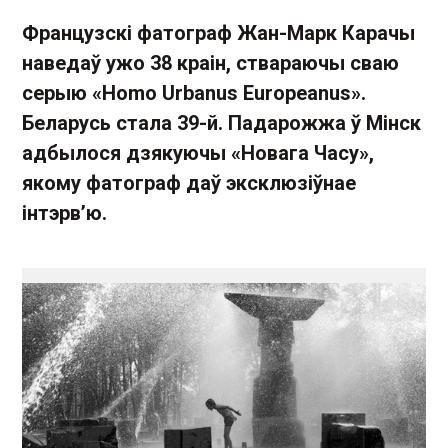
Французскі фатограф Жан-Марк Карачы
наведаў ужо 38 краін, ствараючы сваю
серыю «Homo Urbanus Europeanus».
Беларусь стала 39-й. Падарожжа ў Мінск
адбылося дзякуючы «Новага Часу»,
якому фатограф даў эксклюзіўнае
інтэрв’ю.