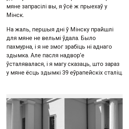
мяне запрасілі вы, я ўсё ж прыехаў у
Мінск.
На жаль, першыя дні ў Мінску прайшлі
для мяне не вельмі ўдала. Было
пахмурна, і я не змог зрабіць ні аднаго
здымка. Але пасля надвор’е
ўсталявалася, і я магу сказаць, што зараз
у мяне ёсць здымкі 39 еўрапейскіх сталіц.