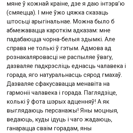
мяне ў кожнай краіне, дзе я даю інтэрв’ю
(смяецца). І мне ўжо цяжка сказаць
штосьці арыгінальнае. Можна было б
абмежавацца кароткім адказам: мне
падабаюцца чорна-белыя здымкі. Але
справа не толькі ў гэтым. Адмова ад
рознакаляровасці не распыляе ўвагу,
дазваляе падкрэсліць еднасць чалавека і
горада, яго натуральнасць сярод гмахаў.
Дазваляе сфакусавацца менавіта на
гармоніі чалавека і горада. Паглядзіце,
колькі ў фота шэрых адценняў! А як
выглядаюць персанажы! Яны моцныя,
ведаюць, куды ідуць і чаго жадаюць,
ганарацца сваім горадам, яны