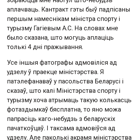
аплачваць. Кантракт гэты быў падпісаны
першым намеснікам міністра спорту і
турызму Гагіевым А.С. На словах мне
было сказана, што могуць аплаціць
толькі 4 дні пражывання.
Усе іншыя фатографы адмовіліся ад
удзелу ў праекце міністэрства. Я
патэлефанаваў у пасольства Беларусі і
сказаў, што калі Міністэрства спорту і
турызму хоча атрымаць такую колькасць
фотаздымкаў бясплатна, то яно можа
папрасіць каго-небудзь з беларускіх
пачаткоўцаў. І таксама адмовіўся ад
удзелу. Але паколькі акрамя міністэрства