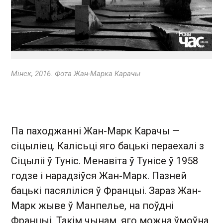
Мінск, 2016. Фота Жан-Марка Карачы
Па паходжанні Жан-Марк Карачы —
сіцыліец. Калісьці яго бацькі пераехалі з
Сіцыліі ў Туніс. Менавіта ў Тунісе ў 1958
годзе і нарадзіўся Жан-Марк. Пазней
бацькі пасяліліся ў Францыі. Зараз Жан-
Марк жыве ў Манпелье, на поўдні
Францыі. Такім чынам, яго можна ўмоўна