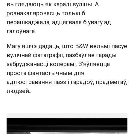
выглядаюць як каралі вуліцы. А
рознакаляровасць толькі б
перашкаджала, адцягвала б увагу ад
галоўнага.
Магу яшчэ дадаць, што B&W вельмі пасуе
вулічнай фатаграфіі, пазбаўляе гарады
забруджанасці колерамі. З’яўляецца
проста фантастычным для
адлюстравання паэзіі гарадоў, прадметаў,
людзей…