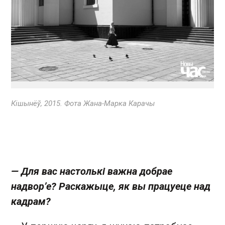
Кішынёў, 2015. Фота Жана-Марка Карачы
— Для вас настолькі важна добрае
надвор’е? Раскажыце, як вы працуеце над
кадрам?