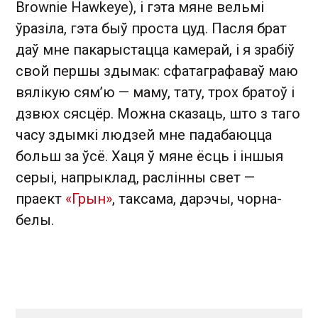
Brownie Hawkeye), і гэта мяне вельмі
ўразіла, гэта быў проста цуд. Пасля брат
даў мне пакарыстацца камерай, і я зрабіў
свой першы здымак: сфатаграфаваў маю
вялікую сям’ю — маму, тату, трох братоў і
дзвюх сясцёр. Можна сказаць, што з таго
часу здымкі людзей мне падабаюцца
больш за ўсё. Хаця ў мяне ёсць і іншыя
серыі, напрыклад, раслінны свет —
праект
«Грын»
, таксама, дарэчы, чорна-
белы.