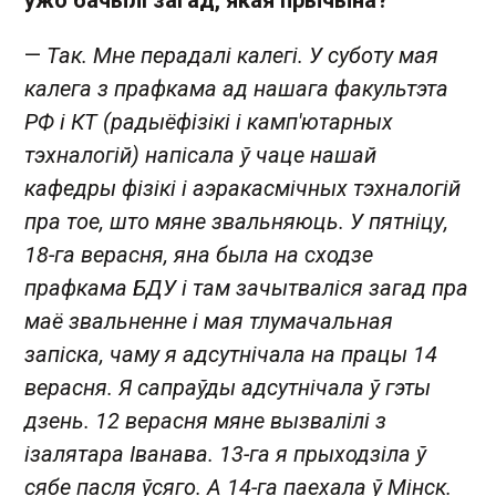
—
Так. Мне перадалі калегі. У суботу мая
калега з прафкама ад нашага факультэта
РФ і КТ (радыёфізікі і камп'ютарных
тэхналогій) напісала ў чаце нашай
кафедры фізікі і аэракасмічных тэхналогій
пра тое, што мяне звальняюць. У пятніцу,
18-га верасня, яна была на сходзе
прафкама БДУ і там зачытваліся загад пра
маё звальненне і мая тлумачальная
запіска, чаму я адсутнічала на працы 14
верасня. Я сапраўды адсутнічала ў гэты
дзень. 12 верасня мяне вызвалілі з
ізалятара Іванава. 13-га я прыходзіла ў
сябе пасля ўсяго. А 14-га паехала ў Мінск.