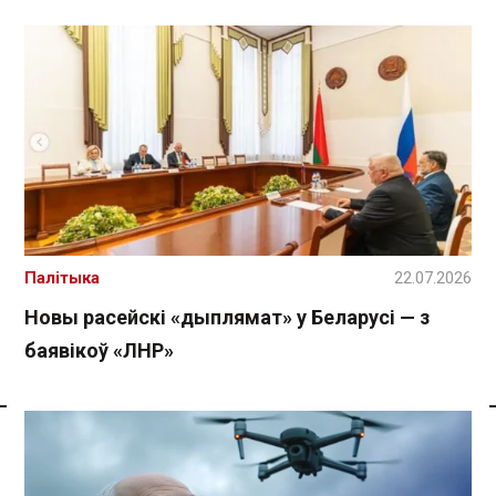
Палітыка
22.07.2026
Новы расейскі «дыплямат» у Беларусі — з
баявікоў «ЛНР»
Спасылка без VPN