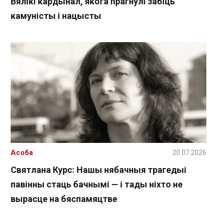
Вялікі кардынал, якога прагнулі забіць
камуністы і нацысты
Асоба
20.07.2026
Святлана Курс: Нашы нябачныя трагедыі
павінны стаць бачнымі — і тады ніхто не
вырасце на бяспамяцтве