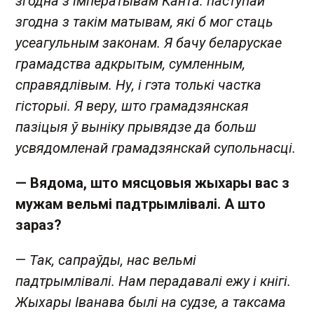
згодна з імператывам Канта: паступай
згодна з такім матывам, які б мог стаць
усеагульным законам. Я бачу беларускае
грамадства адкрытым, сумленным,
справядлівым. Ну, і гэта толькі частка
гісторыі. Я веру, што грамадзянская
пазіцыя ў выніку прывядзе да больш
усвядомленай грамадзянскай супольнасці.
— Вядома, што мясцовыя жыхары вас з
мужам вельмі падтрымлівалі. А што
зараз?
—
Так, сапраўды, нас вельмі
падтрымлівалі. Нам перадавалі ежу і кнігі.
Жыхары Іванава былі на судзе, а таксама