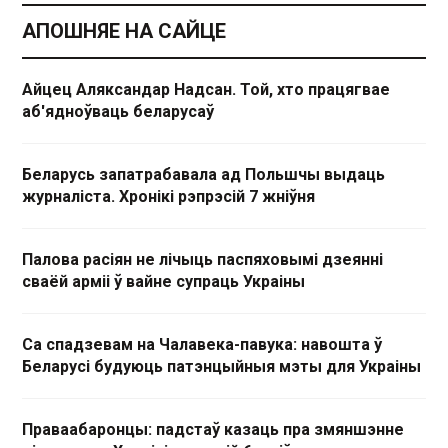
АПОШНЯЕ НА САЙЦЕ
Айцец Аляксандар Надсан. Той, хто працягвае
аб'ядноўваць беларусаў
Беларусь запатрабавала ад Польшчы выдаць
журналіста. Хронікі рэпрэсій 7 жніўня
Палова расіян не лічыць паспяховымі дзеянні
сваёй арміі ў вайне супраць Украіны
Са спадзевам на Чалавека-павука: навошта ў
Беларусі будуюць патэнцыйныя мэты для Украіны
Праваабаронцы: падстаў казаць пра змяншэнне