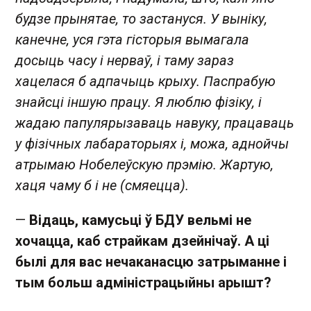
будзе прынятае, то застануся. У выніку,
канечне, уся гэта гісторыя вымагала
досыць часу і нерваў, і таму зараз
хацелася б адпачыць крыху. Паспрабую
знайсці іншую працу. Я люблю фізіку, і
жадаю папулярызаваць навуку, працаваць
у фізічных лабараторыях і, можа, аднойчы
атрымаю Нобелеўскую прэмію. Жартую,
хаця чаму б і не (смяецца).
—
Відаць, камусьці ў БДУ вельмі не
хочацца, каб страйкам дзейнічаў. А ці
былі для вас нечаканасцю затрыманне і
тым больш адміністрацыйны арышт?