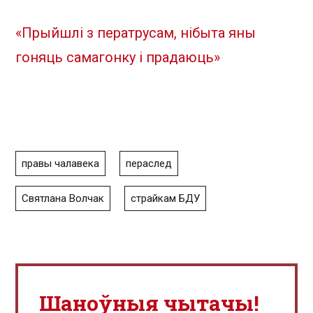
«Прыйшлі з ператрусам, нібыта яны
гоняць самагонку і прадаюць»
правы чалавека
пераслед
Святлана Волчак
страйкам БДУ
Шаноўныя чытачы!