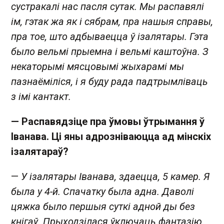
сустракалі нас пасля сутак. Мы распавялі
ім, гэтак жа як і сябрам, пра нашыя справы,
пра тое, што адбываецца ў ізалятары. Гэта
было вельмі прыемна і вельмі каштоўна. З
некаторымі мясцовымі жыхарамі мы
пазнаёміліся, і я буду рада падтрымліваць
з імі кантакт.
— Распавядзіце пра ўмовы ўтрымання ў
Іванава. Ці яны адрозніваюцца ад мінскіх
ізалятараў?
—
У ізалятары Іванава, здаецца, 5 камер. Я
была у 4-й. Спачатку была адна. Даволі
цяжка было першыя суткі адной ды без
кнігаў. Прыходзілася ўключаць фантазію.