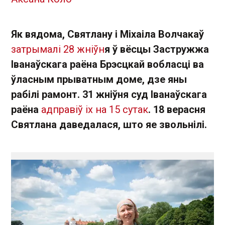
Як вядома, Святлану і Міхаіла Волчакаў
затрымалі 28 жніўн
я ў вёсцы Застружжа
Іванаўскага раёна Брэсцкай вобласці ва
ўласным прыватным доме, дзе яны
рабілі рамонт. 31 жніўня суд Іванаўскага
раёна
адправіў іх на 15 сутак
. 18 верасня
Святлана даведалася, што яе звольнілі.