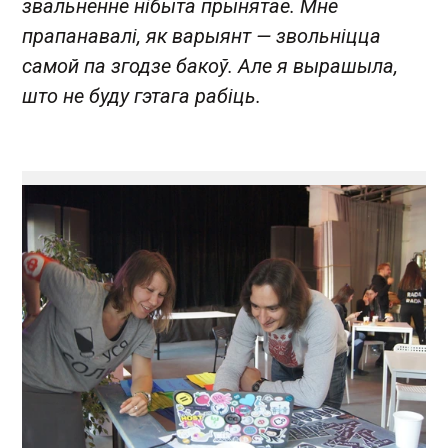
звальненне нібыта прынятае. Мне
прапанавалі, як варыянт — звольніцца
самой па згодзе бакоў. Але я вырашыла,
што не буду гэтага рабіць.