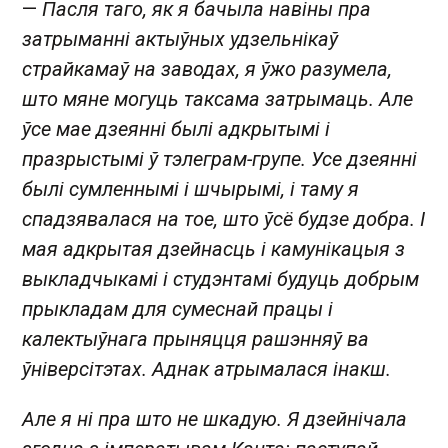
—
Пасля таго, як я бачыла навіны пра
затрыманні актыўных удзельнікаў
страйкамаў на заводах, я ўжо разумела,
што мяне могуць таксама затрымаць. Але
ўсе мае дзеянні былі адкрытымі і
празрыстымі ў тэлеграм-групе. Усе дзеянні
былі сумленнымі і шчырымі, і таму я
спадзявалася на тое, што ўсё будзе добра. І
мая адкрытая дзейнасць і камунікацыя з
выкладчыкамі і студэнтамі будуць добрым
прыкладам для сумеснай працы і
калектыўнага прыняцця рашэнняў ва
ўніверсітэтах. Аднак атрымалася інакш.
Але я ні пра што не шкадую. Я дзейнічала