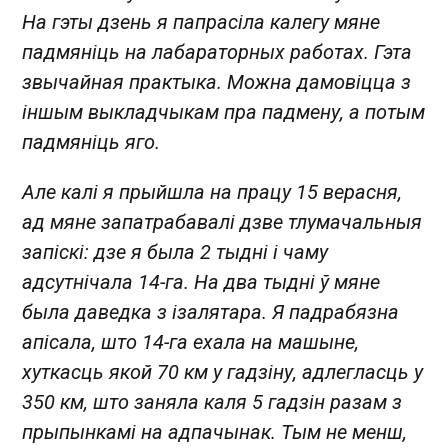
На гэты дзень я папрасіла калегу мяне
падмяніць на лабараторных работах. Гэта
звычайная практыка. Можна дамовіцца з
іншым выкладчыкам пра падмену, а потым
падмяніць яго.
Але калі я прыйшла на працу 15 верасня,
ад мяне запатрабавалі дзве тлумачальныя
запіскі: дзе я была 2 тыдні і чаму
адсутнічала 14-га. На два тыдні ў мяне
была даведка з ізалятара. Я падрабязна
апісала, што 14-га ехала на машыне,
хуткасць якой 70 км у гадзіну, адлегласць у
350 км, што заняла каля 5 гадзін разам з
прыпынкамі на адпачынак. Тым не менш,