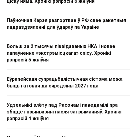
ціску няма. Хронікі рэпрэсій 6 жніўня
Паўночная Карэя разгортвае ў РФ свае ракетныя
падраздзяленні для ўдараў па Украіне
Больш за 2 тысячы ліквідаваных НКА і новае
папаўненне «экстрэмісцкага» спісу. Хронікі
рэпрэсій 5 жніўня
Еўрапейская супрацьбалістычная сістэма можа
быць гатовая да сярэдзіны 2027 года
Удзельнікі злёту пад Расонамі паведамілі пра
збіццё і прыніжэнні пасля затрыманняў. Хронікі
рэпрэсій 4 жніўня