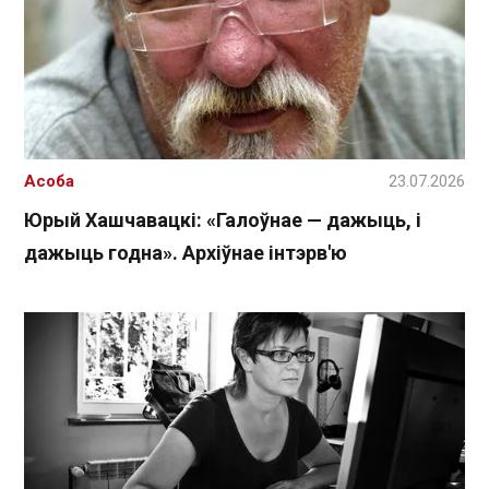
Асоба
23.07.2026
Юрый Хашчавацкі: «Галоўнае — дажыць, і
дажыць годна». Архіўнае інтэрв'ю