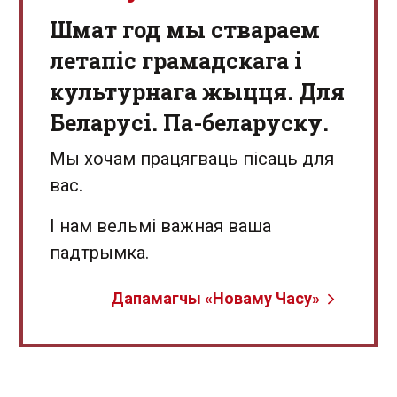
Шмат год мы ствараем
летапіс грамадскага і
культурнага жыцця. Для
Беларусі. Па-беларуску.
Мы хочам працягваць пісаць для
вас.
І нам вельмі важная ваша
падтрымка.
Дапамагчы «Новаму Часу»