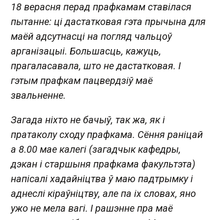
18 верасня перад прафкамам ставілася
пытанне: ці дастатковая гэта прычына для
маёй адсутнасці на погляд чальцоў
арганізацыі. Большасць, кажуць,
прагаласавала, што не дастатковая. І
гэтым прафкам пацвердзіў маё
звальненне.
Загада ніхто не бачыў, так жа, як і
пратаколу сходу прафкама. Сёння раніцай
а 8.00 мае калегі (загадчык кафедры,
дэкан і старшыня прафкама факультэта)
напісалі хадайніцтва ў маю падтрымку і
аднеслі кіраўніцтву, але па іх словах, яно
ужо не мела вагі. І рашэнне пра маё