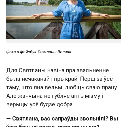
Фота з фэйсбук Святланы Волчак
Для Святланы навіна пра звальненне
была нечаканай і прыкрай. Перш за ўсё
таму, што яна вельмі любіць сваю працу.
Але жанчына не губляе аптымізму і
верыць: усё будзе добра.
— Святлана, вас сапраўды звольнілі? Вы
ўжо бачылі загад, якая прычына?