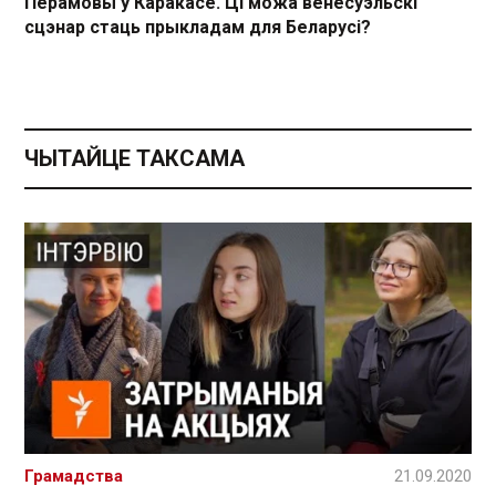
Перамовы ў Каракасе. Ці можа венесуэльскі
сцэнар стаць прыкладам для Беларусі?
ЧЫТАЙЦЕ ТАКСАМА
Грамадства
21.09.2020