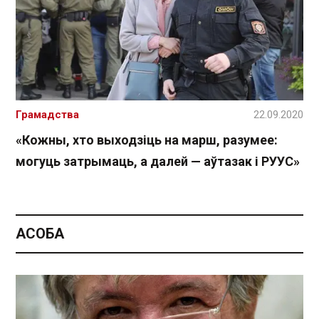
Грамадства
22.09.2020
«Кожны, хто выходзіць на марш, разумее:
могуць затрымаць, а далей — аўтазак і РУУС»
АСОБА