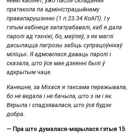
нейкі кабінет, ужо пасля складання
пратакола па адміністрацыйнаму
правапарушэнню (1 п 23.34 КоАП). І у
гэтым кабінеце запатрабавалі, каб я дала
паролі ад тэхнікі, бо, маўляў, з яе маглі
дасылацца пагрозы забіць супрацоўнікаў
міліцыі. Я адмовілася даваць паролі і
сказала, што ўсе мае дзеянні былі ў
адкрытым чаце.
Канешне, за Міхася я таксама перажывала,
бо не ведала і не бачыла, што з ім і як.
Верыла і спадзявалася, што ўсё будзе
добра.
— Пра што думалася-марылася гэтыя 15