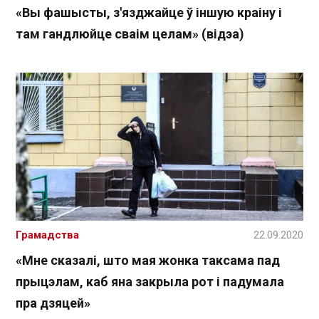
«Вы фашысты, з'язджайце ў іншую краіну і
там гандлюйце сваім целам» (відэа)
Грамадства
22.09.2020
«Мне сказалі, што мая жонка таксама пад
прыцэлам, каб яна закрыла рот і падумала
пра дзяцей»