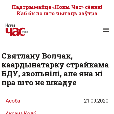
Падтрымайце «Новы Час» сёння!
Каб было што чытаць заўтра
Святлану Волчак,
каардынатарку страйкама
БДУ, звольнілі, але яна ні
пра што не шкадуе
Асоба
21.09.2020
Аксана Колб