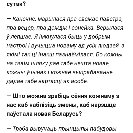
сутак?
—
Канечне, марылася пра свежае паветра,
пра вецер, пра дождж і сонейка. Верылася
ў лепшае. Я імкнулася быць у добрым
настроі і вучыцца новаму ад усіх людзей, з
якімі так ці інакш пазнаёмілася. Бо кожны
на тваім шляху дае табе нешта новае,
кожны ўчынак і кожнае выпрабаванне
дадае табе вартасці як асобе.
— Што можна зрабіць сёння кожнаму з
нас каб наблізіць змены, каб нарэшце
паўстала новая Беларусь?
—
Трэба вывучаць прынцыпы пабудовы