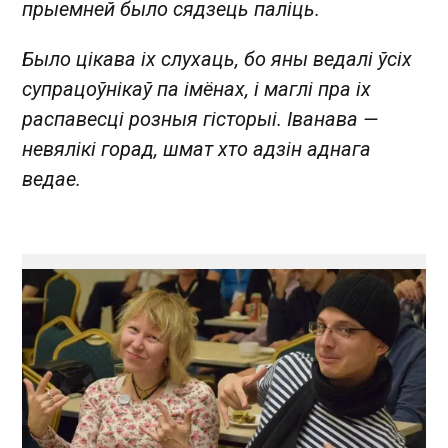
прыемней было сядзець паліць.
Было цікава іх слухаць, бо яны ведалі ўсіх
супрацоўнікаў па імёнах, і маглі пра іх
распавесці розныя гісторыі. Іванава —
невялікі горад, шмат хто адзін аднага
ведае.