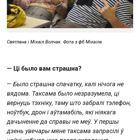
Святлана і Міхаіл Волчак. Фота з фб Міхаіла
— Ці было вам страшна?
—
Было страшна спачатку, калі нічога не
вядома. Таксама было незразумела, ці
вернуць тэхніку, таму што забралі тэлефон,
ноўтбук, дрон і аўтамабіль, які ніякага
дачыненне да справы не меў. У першы
дзень увечары мяне таксама запрасілі ў