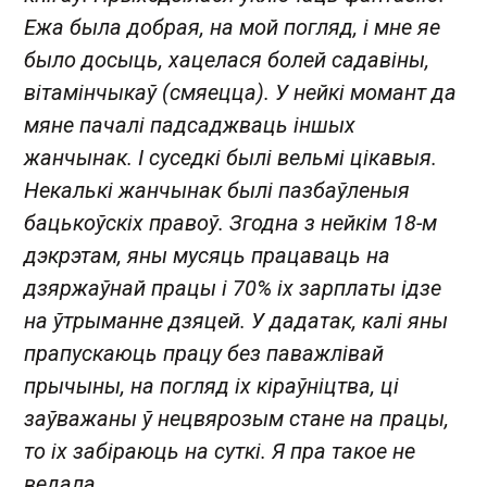
Ежа была добрая, на мой погляд, і мне яе
было досыць, хацелася болей садавіны,
вітамінчыкаў (смяецца). У нейкі момант да
мяне пачалі падсаджваць іншых
жанчынак. І суседкі былі вельмі цікавыя.
Некалькі жанчынак былі пазбаўленыя
бацькоўскіх правоў. Згодна з нейкім 18-м
дэкрэтам, яны мусяць працаваць на
дзяржаўнай працы і 70% іх зарплаты ідзе
на ўтрыманне дзяцей. У дадатак, калі яны
прапускаюць працу без паважлівай
прычыны, на погляд іх кіраўніцтва, ці
заўважаны ў нецвярозым стане на працы,
то іх забіраюць на суткі. Я пра такое не
ведала.