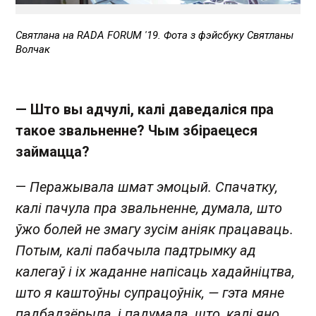
Святлана на RADA FORUM '19.
Фота з фэйсбуку Святланы
Волчак
— Што вы адчулі, калі даведаліся пра
такое звальненне? Чым збіраецеся
займацца?
—
Перажывала шмат эмоцый. Спачатку,
калі пачула пра звальненне, думала, што
ўжо болей не змагу зусім аніяк працаваць.
Потым, калі пабачыла падтрымку ад
калегаў і іх жаданне напісаць хадайніцтва,
што я каштоўны супрацоўнік, — гэта мяне
падбадзёрыла, і падумала, што, калі яно