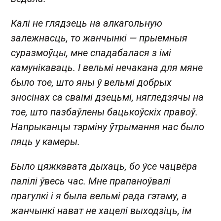
Калі не глядзець на алкагольную
залежнасць, то жанчынкі — прыемныя
суразмоўцы, мне спадабалася з імі
камунікаваць. І вельмі нечакана для мяне
было тое, што яны ў вельмі добрых
зносінах са сваімі дзецьмі, нягледзячы на
тое, што пазбаўлены бацькоўскіх правоў.
Напрыканцы тэрміну ўтрымання нас было
пяць у камеры.
Было цяжкавата дыхаць, бо ўсе чацвёра
палілі ўвесь час. Мне прапаноўвалі
прагулкі і я была вельмі рада гэтаму, а
жанчынкі нават не хацелі выходзіць, ім