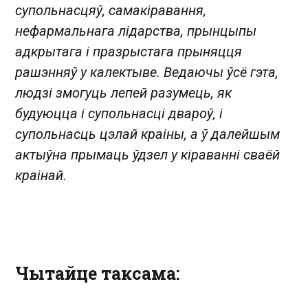
супольнасцяў, самакіравання,
нефармальнага лідарства, прынцыпы
адкрытага і празрыстага прыняцця
рашэнняў у калектыве. Ведаючы ўсё гэта,
людзі змогуць лепей разумець, як
будуюцца і супольнасці двароў, і
супольнасць цэлай краіны, а ў далейшым
актыўна прымаць ўдзел у кіраванні сваёй
краінай.
Чытайце таксама: