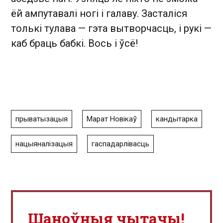
ёй ампутавалі ногі і галаву. Засталіся
толькі тулава — гэта вытворчасць, і рукі —
каб браць бабкі. Вось і ўсё!
прыватызацыя
Марат Новікаў
кандытарка
нацыяналізацыя
гаспадарлівасць
Шаноўныя чытачы!