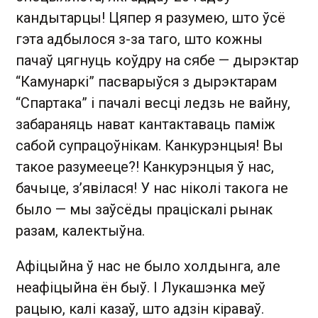
кандытарцы! Цяпер я разумею, што ўсё
гэта адбылося з-за таго, што кожны
пачаў цягнуць коўдру на сябе — дырэктар
“Камунаркі” пасварыўся з дырэктарам
“Спартака” і пачалі весці ледзь не вайну,
забараняць нават кантактаваць паміж
сабой супрацоўнікам. Канкурэнцыя! Вы
такое разумееце?! Канкурэнцыя ў нас,
бачыце, з’явілася! У нас ніколі такога не
было — мы заўсёды праціскалі рынак
разам, калектыўна.
Афіцыйна ў нас не было холдынга, але
неафіцыйна ён быў. І Лукашэнка меў
рацыю, калі казаў, што адзін кіраваў.