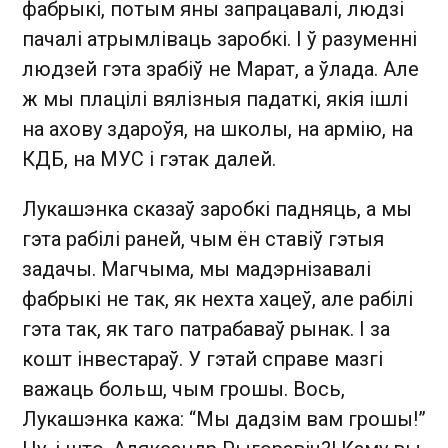
фабрыкі, потым яны запрацавалі, людзі
пачалі атрымліваць заробкі. І ў разуменні
людзей гэта зрабіў не Марат, а ўлада. Але
ж мы плацілі вялізныя падаткі, якія ішлі
на ахову здароўя, на школы, на армію, на
КДБ, на МУС і гэтак далей.
Лукашэнка сказаў заробкі падняць, а мы
гэта рабілі раней, чым ён ставіў гэтыя
задачы. Магчыма, мы мадэрнізавалі
фабрыкі не так, як нехта хацеў, але рабілі
гэта так, як таго патрабаваў рынак. І за
кошт інвестараў. У гэтай справе мазгі
важаць больш, чым грошы. Вось,
Лукашэнка кажа: “Мы дадзім вам грошы!”