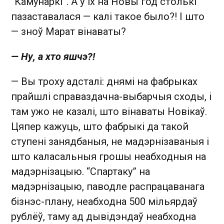
“Камунаркі”. А ў іх на Новы год столькі
пазаставалася — калі такое было?! І што
— зноў Марат вінаваты?
— Ну, а хто яшчэ?!
— Вы троху адсталі: днямі на фабрыках
прайшлі справаздачна-выбарчыя сходы, і
там ужо не казалі, што вінаваты Новікаў.
Цяпер кажуць, што фабрыкі да такой
ступені занядбаныя, не мадэрнізаваныя і
што каласальныя грошы неабходныя на
мадэрнізацыю. “Спартаку” на
мадэрнізацыю, паводле распрацаванага
бізнэс-плану, неабходна 500 мільярдаў
рублёў, таму ад дывідэндаў неабходна