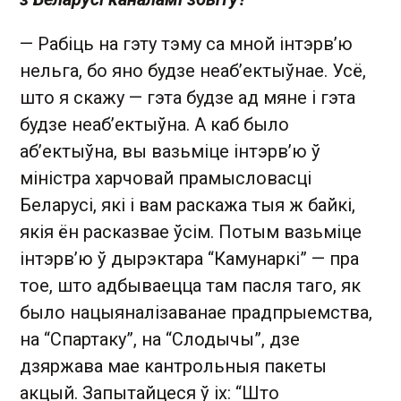
— Рабіць на гэту тэму са мной інтэрв’ю
нельга, бо яно будзе неаб’ектыўнае. Усё,
што я скажу — гэта будзе ад мяне і гэта
будзе неаб’ектыўна. А каб было
аб’ектыўна, вы вазьміце інтэрв’ю ў
міністра харчовай прамысловасці
Беларусі, які і вам раскажа тыя ж байкі,
якія ён расказвае ўсім. Потым вазьміце
інтэрв’ю ў дырэктара “Камунаркі” — пра
тое, што адбываецца там пасля таго, як
было нацыяналізаванае прадпрыемства,
на “Спартаку”, на “Слодычы”, дзе
дзяржава мае кантрольныя пакеты
акцый. Запытайцеся ў іх: “Што