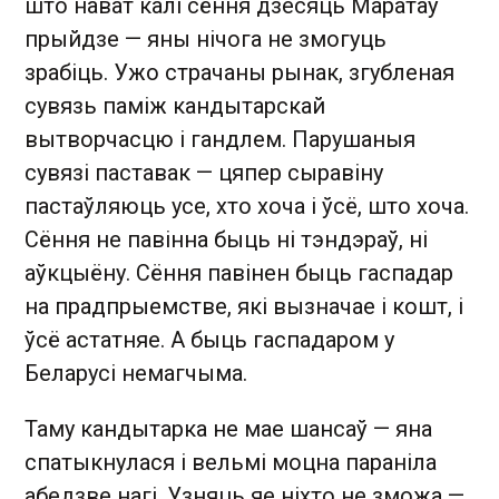
што нават калі сёння дзесяць Маратаў
прыйдзе — яны нічога не змогуць
зрабіць. Ужо страчаны рынак, згубленая
сувязь паміж кандытарскай
вытворчасцю і гандлем. Парушаныя
сувязі паставак — цяпер сыравіну
пастаўляюць усе, хто хоча і ўсё, што хоча.
Сёння не павінна быць ні тэндэраў, ні
аўкцыёну. Сёння павінен быць гаспадар
на прадпрыемстве, які вызначае і кошт, і
ўсё астатняе. А быць гаспадаром у
Беларусі немагчыма.
Таму кандытарка не мае шансаў — яна
спатыкнулася і вельмі моцна параніла
абедзве нагі. Узняць яе ніхто не зможа —