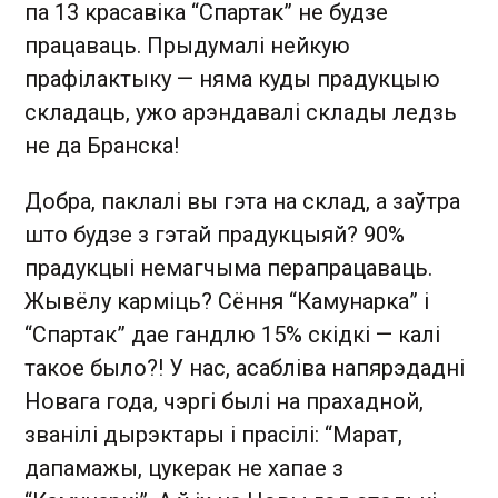
па 13 красавіка “Спартак” не будзе
працаваць. Прыдумалі нейкую
прафілактыку — няма куды прадукцыю
складаць, ужо арэндавалі склады ледзь
не да Бранска!
Добра, паклалі вы гэта на склад, а заўтра
што будзе з гэтай прадукцыяй? 90%
прадукцыі немагчыма перапрацаваць.
Жывёлу карміць? Сёння “Камунарка” і
“Спартак” дае гандлю 15% скідкі — калі
такое было?! У нас, асабліва напярэдадні
Новага года, чэргі былі на прахадной,
званілі дырэктары і прасілі: “Марат,
дапамажы, цукерак не хапае з