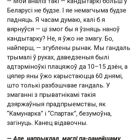
— Мой аналіз такі — кандытаркі больш у
Беларусі не будзе. І яе немагчыма будзе
падняць. Я часам думаю, калі б я
вярнуўся — ці змог бы я ўзняць наноў
кандытарку? Не, я ўжо не змагу. Бо,
найперш, — згублены рынак. Мы гандаль
трымалі ў руках, даведзеныя былі
адтэрміноўкі плацяжоў да 10–15 дзён, а
цяпер яны ўжо карыстаюцца 60 днямі,
што толькі разбэшчвае гандаль. У
змаганні з прыватнікамі такія
дзяржаўныя прадпрыемствы, як
“Камунарка” і “Спартак”, безумоўна,
загінуць. Канец відавочны.
— Але, напрыклад, маглі па-ранейшаму