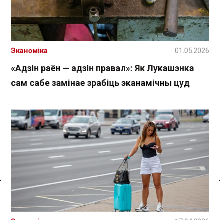
Эканоміка
01.05.2026
«Адзін раён — адзін правал»: Як Лукашэнка
сам сабе замінае зрабіць эканамічны цуд
Спасылка без VPN