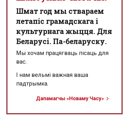
Шмат год мы ствараем
летапіс грамадскага і
культурнага жыцця. Для
Беларусі. Па-беларуску.
Мы хочам працягваць пісаць для
вас.
І нам вельмі важная ваша
падтрымка.
Дапамагчы «Новаму Часу»