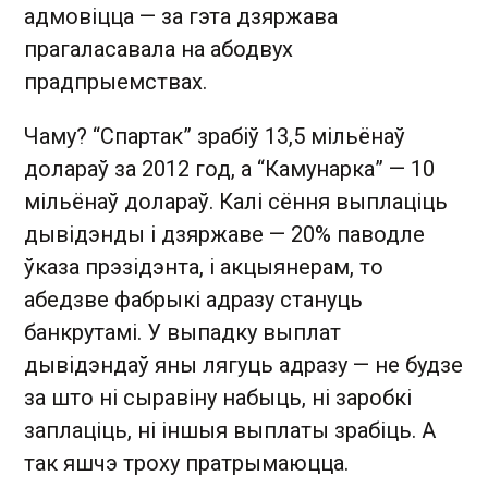
адмовіцца — за гэта дзяржава
прагаласавала на абодвух
прадпрыемствах.
Чаму? “Спартак” зрабіў 13,5 мільёнаў
долараў за 2012 год, а “Камунарка” — 10
мільёнаў долараў. Калі сёння выплаціць
дывідэнды і дзяржаве — 20% паводле
ўказа прэзідэнта, і акцыянерам, то
абедзве фабрыкі адразу стануць
банкрутамі. У выпадку выплат
дывідэндаў яны лягуць адразу — не будзе
за што ні сыравіну набыць, ні заробкі
заплаціць, ні іншыя выплаты зрабіць. А
так яшчэ троху пратрымаюцца.