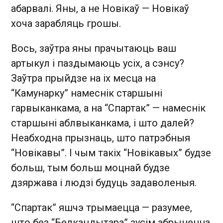
абарвалі. Яны, а не Новікаў — Новікаў
хоча зарабляць грошы.
Вось, заўтра яны прачытаюць ваш
артыкул і паздымаюць усіх, а сэнсу?
Заўтра прыйдзе на іх месца на
“Камунарку” намеснік старшыні
гарвыканкама, а на “Спартак” — намеснік
старшыні аблвыканкама, і што далей?
Неабходна прызнаць, што патрэбныя
“Новікавы”. І чым такіх “Новікавых” будзе
больш, тым больш моцнай будзе
дзяржава і людзі будуць задаволеныя.
“Спартак” яшчэ трымаецца — разумее,
што без “Белкандытара” зусім абрынецца.