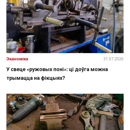
Эканоміка
31.07.2026
У свеце «ружовых поні»: ці доўга можна
трымацца на фікцыях?