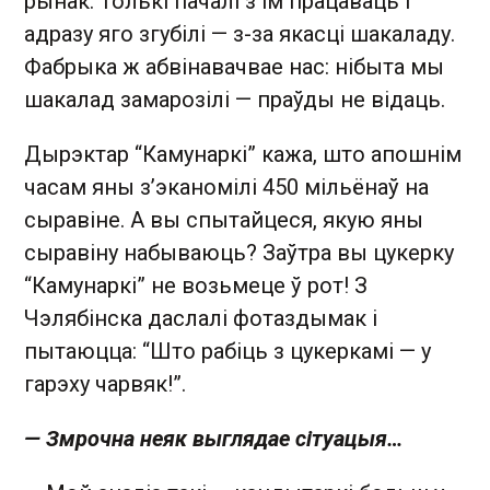
рынак. Толькі пачалі з ім працаваць і
адразу яго згубілі — з-за якасці шакаладу.
Фабрыка ж абвінавачвае нас: нібыта мы
шакалад замарозілі — праўды не відаць.
Дырэктар “Камунаркі” кажа, што апошнім
часам яны з’эканомілі 450 мільёнаў на
сыравіне. А вы спытайцеся, якую яны
сыравіну набываюць? Заўтра вы цукерку
“Камунаркі” не возьмеце ў рот! З
Чэлябінска даслалі фотаздымак і
пытаюцца: “Што рабіць з цукеркамі — у
гарэху чарвяк!”.
— Змрочна неяк выглядае сітуацыя…