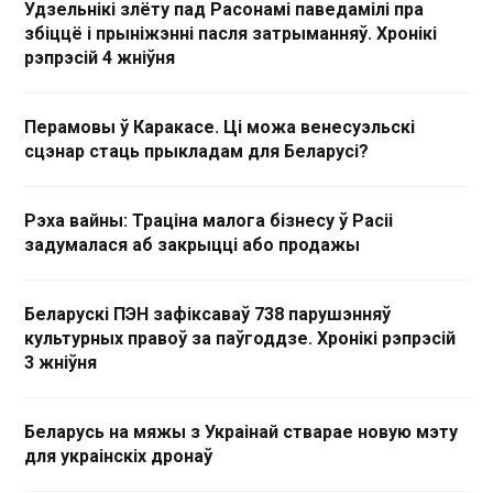
Удзельнікі злёту пад Расонамі паведамілі пра
збіццё і прыніжэнні пасля затрыманняў. Хронікі
рэпрэсій 4 жніўня
Перамовы ў Каракасе. Ці можа венесуэльскі
сцэнар стаць прыкладам для Беларусі?
Рэха вайны: Траціна малога бізнесу ў Расіі
задумалася аб закрыцці або продажы
Беларускі ПЭН зафіксаваў 738 парушэнняў
культурных правоў за паўгоддзе. Хронікі рэпрэсій
3 жніўня
Беларусь на мяжы з Украінай стварае новую мэту
для украінскіх дронаў