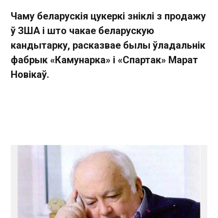
Чаму беларускія цукеркі зніклі з продажу
ў ЗША і што чакае беларускую
кандытарку, расказвае былы ўладальнік
фабрык «Камунарка» і «Спартак» Марат
Новікаў.