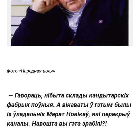
фото «Народная воля»
— Гавораць, нібыта склады кандытарскіх
фабрык поўныя. А вінаваты ў гэтым былы
іх ўладальнік Марат Новікаў, які перакрыў
каналы. Навошта вы гэта зрабілі?!