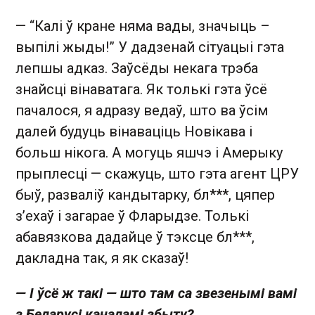
— “Калі ў кране няма вады, значыць –
выпілі жыды!” У дадзенай сітуацыі гэта
лепшы адказ. Заўсёды некага трэба
знайсці вінаватага. Як толькі гэта ўсё
пачалося, я адразу ведаў, што ва ўсім
далей будуць вінаваціць Новікава і
больш нікога. А могуць яшчэ і Амерыку
прыплесці — скажуць, што гэта агент ЦРУ
быў, разваліў кандытарку, бл***, цяпер
з’ехаў і загарае ў Фларыдзе. Толькі
абавязкова дадайце ў тэксце бл***,
дакладна так, я як сказаў!
— І ўсё ж такі — што там са звезенымі вамі
з Беларусі каналамі збыту?