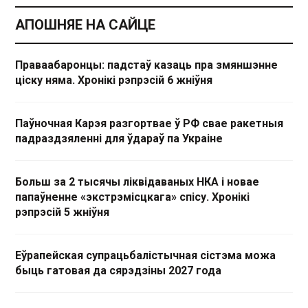
АПОШНЯЕ НА САЙЦЕ
Праваабаронцы: падстаў казаць пра змяншэнне
ціску няма. Хронікі рэпрэсій 6 жніўня
Паўночная Карэя разгортвае ў РФ свае ракетныя
падраздзяленні для ўдараў па Украіне
Больш за 2 тысячы ліквідаваных НКА і новае
папаўненне «экстрэмісцкага» спісу. Хронікі
рэпрэсій 5 жніўня
Еўрапейская супрацьбалістычная сістэма можа
быць гатовая да сярэдзіны 2027 года