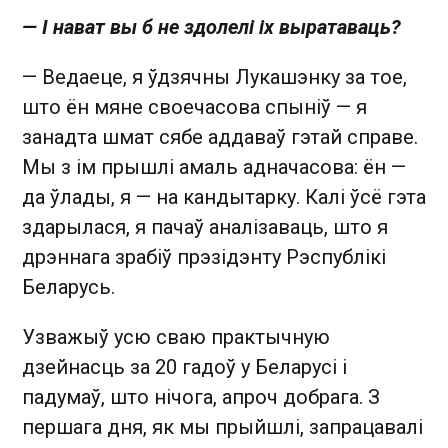
— І нават вы б не здолелі іх выратаваць?
— Ведаеце, я ўдзячны Лукашэнку за тое,
што ён мяне своечасова спыніў — я
занадта шмат сябе аддаваў гэтай справе.
Мы з ім прышлі амаль адначасова: ён —
да ўлады, я — на кандытарку. Калі ўсё гэта
здарылася, я пачаў аналізаваць, што я
дрэннага зрабіў прэзідэнту Рэспублікі
Беларусь.
Узважыў усю сваю практычную
дзейнасць за 20 гадоў у Беларусі і
падумаў, што нічога, апроч добрага. З
першага дня, як мы прыйшлі, запрацавалі