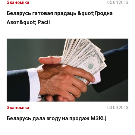
Эканоміка
05.04.2013
Беларусь гатовая прадаць &quot;Гродна
Азот&quot; Расіі
Эканоміка
03.04.2013
Беларусь дала згоду на продаж МЗКЦ