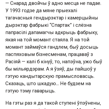
— Снарад двойчы ў адно месца не падае.
У 1993 годзе да мяне прыехалі
тагачасныя гендырэктар і камерцыйны
дырэктар фабрыкі “Спартак” і слёзна
папрасілі дапамагчы адкрыць фабрыку,
якая на той момант стаяла. Я на той
момант займаўся гандлем, быў досыць
паспяховым бізнесменам, працаваў з
Расіяй — калі б кінуў, то, напэўна, ужо быў
бы мільярдэрам. А я ўзяў, ды пайшоў у
гэтую кандытарскую прамысловасць.
Сказаць, што шкадую… Не будзем на
гэтую тэму гаварыць.
На гэты раз я да такой ступені ўпэўнены,