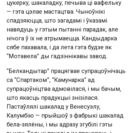
цукерку, шакаладку, печыва ці вафельку
— гэта цэлае мастацтва. Чыноўнікі
спадзяюцца, што загадамі і ўказамі
навядуць у гэтым пытанні парадак, але
нічога ў іх не атрымаецца. Кандыдарка
сябе пахавала, і да лета гэта будзе як
“Мотавела” ды гадзіннікавы завод.
“Белкандытар” працягвае супрацоўнічаць
са “Спартаком”, “Камунарка” ад
супрацоўніцтва адмовілася, і мы бачым,
што якасць прадукцыі знізілася.
Пастаўлялі шакалад у Венесуэлу,
Калумбію — прыйшоў з фабрыкі шакалад
бела-зялёны, і мы адразу згубілі гэты