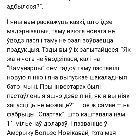
адбылося?”.
І яны вам раскажуць казкі, што ідзе
мадэрнізацыя, таму нічога новага не
ўводзілася і таму не рэалізоўваецца
прадукцыя. Тады вы ў іх запытайцеся: “Як
жа нічога не ўводзілася, калі на
“Камунарцы” сем гадоў таму паставілі
новую лінію і яна выпускае шакаладныя
батончыкі. Пры інвестарах былі
пастаўленыя яшчэ дзве лініі, якія вы ніяк
запусціць не можаце?” І тое ж самае — на
фабрыцы “Спартак”, што каштавала нам
11 мільёнаў долараў. І пазваніце ў
Амерыку Вользе Новікавай, гэта мая