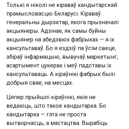
Толькі я ніколі не кіраваў кандытарскай
прамысловасцю Беларусі. Кіраваў
генеральны дырэктар, якога прызначалі
акцыянеры. Адзінае, як самы буйны
акцыянер на абедзвюх фабрыках — я іх
кансультаваў. Бо я ездзіў па ўсім свеце,
збіраў інфармацыю, вывучаў маркетынг,
асартымент цукерак і меў падставы іх
кансультаваць. А кіраўнікі фабрык былі
добрыя свае, на месцах.
Цяпер прыйшлі кіраўнікі, якія не
ведаюць, што такое кандытарка. Бо
кандытарка — гэта не проста
вытворчасць, а мастацтва. Вырабіць