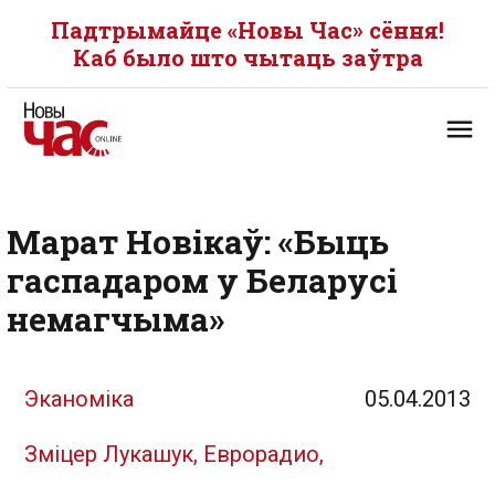
Падтрымайце «Новы Час» сёння!
Каб было што чытаць заўтра
Марат Новікаў: «Быць
гаспадаром у Беларусі
немагчыма»
Эканоміка
05.04.2013
Зміцер Лукашук, Еврорадио,