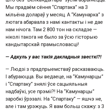
Мы прадаём сёння “Спартака” на 3
мільёна долараў у месяц. А “Камунарка” з
лютага абарвала з намі кантакты і не дае
нам нічога. Там 2 800 тон на складзе —
ніколі такога не было за ўсю гісторыю
кандытарскай прамысловасці!
— Адкуль у вас такія дакладныя звесткі?!
— Людзі з прадпрыемстваў расказваюць.
І абураюцца. Вы ведаеце, на “Камунарцы”
і “Спартаку” знялі ўсе сацыяльныя
надбаўкі, усе прэміі?! На “Камунарцы”
заробкі ўрэзалі. На “Спартаку” — яшчэ не,
але і там урэжуць. Я вам больш скажу: з 3