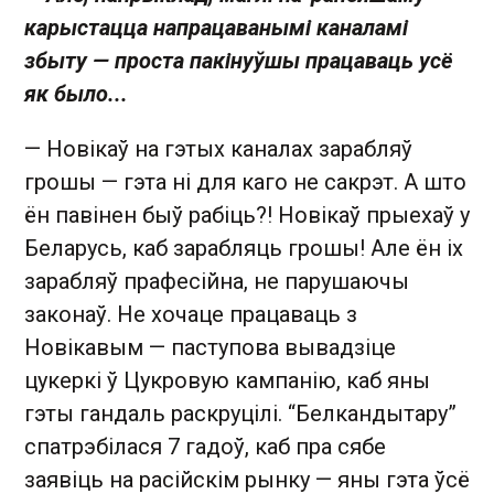
карыстацца напрацаванымі каналамі
збыту — проста пакінуўшы працаваць усё
як было...
— Новікаў на гэтых каналах зарабляў
грошы — гэта ні для каго не сакрэт. А што
ён павінен быў рабіць?! Новікаў прыехаў у
Беларусь, каб зарабляць грошы! Але ён іх
зарабляў прафесійна, не парушаючы
законаў. Не хочаце працаваць з
Новікавым — паступова вывадзіце
цукеркі ў Цукровую кампанію, каб яны
гэты гандаль раскруцілі. “Белкандытару”
спатрэбілася 7 гадоў, каб пра сябе
заявіць на расійскім рынку — яны гэта ўсё