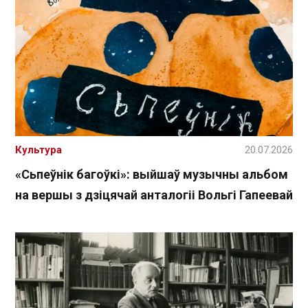
Культура
20.07.2026
«Сьпеўнік багоўкі»: выйшаў музычны альбом
на вершы з дзіцячай анталогіі Вольгі Гапеевай