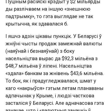
Пуціным расійскі крэдыт у $2 мільярды
ды разлічваем на іншую «знешнюю
падтрымку», то гэта выглядае не так
крытычна, як здавалася б.
І яшчэ адзін цікавы пункцік. У Беларусі ў
жніўні чысты продаж замежнай валюты
(наяўнай і безнаяўнай) з боку
насельніцтва вырас да $92,3 мільёна з
$48,7 мільёна ў ліпені. Насельніцтва
«здала» банкам за жнівень $43,6 мільёна.
То бок, як і прадугледжвалася, шмат у
каго «накрыўся» гэтым летам планаваны
адпачынак у Крыме, і людзі часткова
засталіся ў Беларусі. Але адначасова гэта
азначае, што і «валютныя заначкі» ў