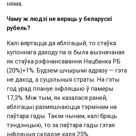
няма.
Чаму ж людзі не вераць у беларускі
рубель?
Калі вяртацца да аблігацый, то стаўка
купоннага даходу па іх была вызначаная
як стаўка рэфінансавання Нацбанка РБ
(20%)+1%. Будзем шчырымі адразу — гэта
не даход, а суцэльныя страты. На гэты
год урад плануе інфляцыю ў памеры
17,3%. Між тым, як казалася раней,
аблігацыі размяшчаюцца тэрмінам на
паўтара гады. Такім чынам, калі браць
тэндэнцыю, то за паўтара гады гэтая
інфляцыя складзе каля 25%.