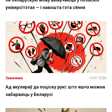
універсітэтах — і навошта гэта сёння
Замежжа
19.07.2026
Ад акуляраў да поціску рукі: што яшчэ можна
забараніць у Беларусі