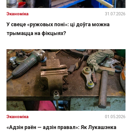
Эканоміка
31.07.2026
У свеце «ружовых поні»: ці доўга можна
трымацца на фікцыях?
Эканоміка
01.05.2026
«Адзін раён — адзін правал»: Як Лукашэнка