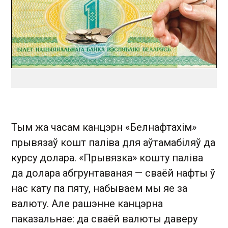
Тым жа часам канцэрн «Белнафтахім»
прывязаў кошт паліва для аўтамабіляў да
курсу долара. «Прывязка» кошту паліва
да долара абгрунтаваная — сваёй нафты ў
нас кату па пяту, набываем мы яе за
валюту. Але рашэнне канцэрна
паказальнае: да сваёй валюты даверу