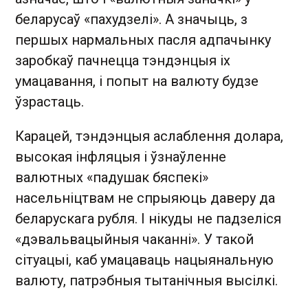
беларусаў «пахудзелі». А значыць, з
першых нармальных пасля адпачынку
заробкаў пачнецца тэндэнцыя іх
умацавання, і попыт на валюту будзе
ўзрастаць.
Карацей, тэндэнцыя аслаблення долара,
высокая інфляцыя і ўзнаўленне
валютных «падушак бяспекі»
насельніцтвам не спрыяюць даверу да
беларускага рубля. І нікуды не падзеліся
«дэвальвацыйныя чаканні». У такой
сітуацыі, каб умацаваць нацыянальную
валюту, патрэбныя тытанічныя высілкі.