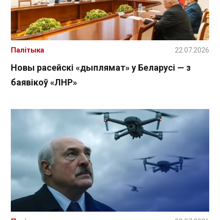
Палітыка
22.07.2026
Новы расейскі «дыплямат» у Беларусі — з
баявікоў «ЛНР»