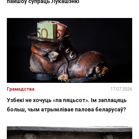
пайшоў супраць Лукашэнкі
Грамадства
17.07.2026
Узбекі не хочуць «па пяцьсот». Ім заплацяць
больш, чым атрымлівае палова беларусаў?