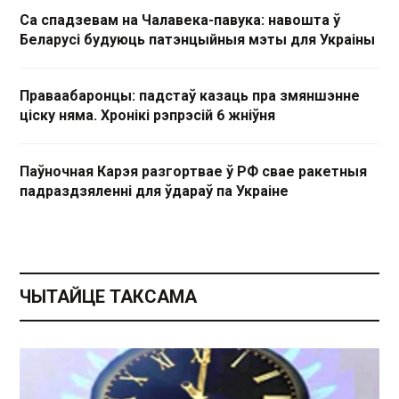
Са спадзевам на Чалавека-павука: навошта ў
Беларусі будуюць патэнцыйныя мэты для Украіны
Праваабаронцы: падстаў казаць пра змяншэнне
ціску няма. Хронікі рэпрэсій 6 жніўня
Паўночная Карэя разгортвае ў РФ свае ракетныя
падраздзяленні для ўдараў па Украіне
ЧЫТАЙЦЕ ТАКСАМА