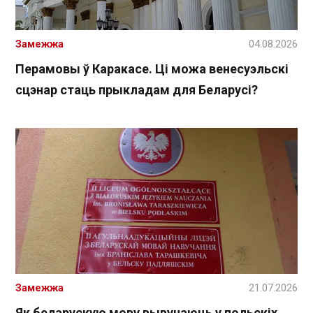
Замежжа
04.08.2026
Перамовы ў Каракасе. Ці можа венесуэльскі
сцэнар стаць прыкладам для Беларусі?
Замежжа
21.07.2026
Як беларускую мову вывучаюць у польскіх