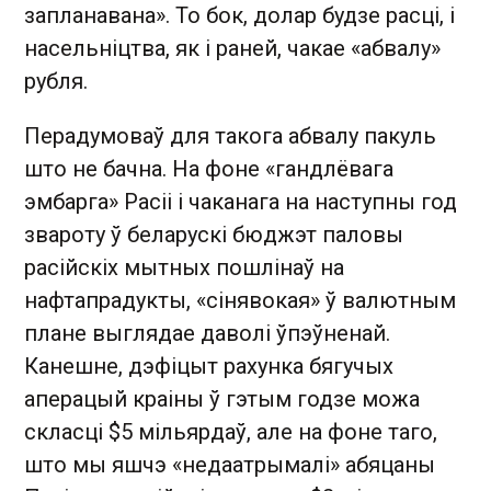
запланавана». То бок, долар будзе расці, і
насельніцтва, як і раней, чакае «абвалу»
рубля.
Перадумоваў для такога абвалу пакуль
што не бачна. На фоне «гандлёвага
эмбарга» Расіі і чаканага на наступны год
звароту ў беларускі бюджэт паловы
расійскіх мытных пошлінаў на
нафтапрадукты, «сінявокая» ў валютным
плане выглядае даволі ўпэўненай.
Канешне, дэфіцыт рахунка бягучых
аперацый краіны ў гэтым годзе можа
скласці $5 мільярдаў, але на фоне таго,
што мы яшчэ «недаатрымалі» абяцаны