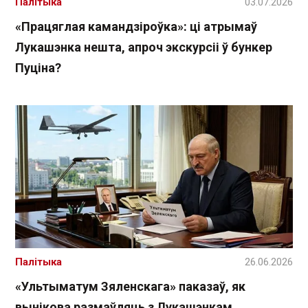
Палітыка
03.07.2026
«Працяглая камандзіроўка»: ці атрымаў
Лукашэнка нешта, апроч экскурсіі ў бункер
Пуціна?
Палітыка
26.06.2026
«Ультыматум Зяленскага» паказаў, як
вынікова размаўляць з Лукашэнкам