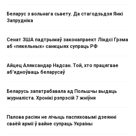
Беларус з вольнага сьвету. Да стагодзьдзя Янкі
Запрудніка
Сенат ЗША падтрымаў законапраект Ліндсі Грэма
аб «пякельных» санкцыях супраць РФ
Айцец Аляксандар Надсан. Той, хто працягвае
аб'ядноўваць беларусаў
Беларусь запатрабавала ад Польшчы выдаць
журналіста. Хронікі рэпрэсій 7 жніўня
Палова расіян не лічыць паспяховымі дзеянні
сваёй арміі ў вайне супраць Украіны