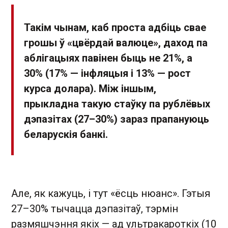
Такім чынам, каб проста адбіць свае
грошы ў «цвёрдай валюце», даход па
аблігацыях павінен быць не 21%, а
30% (17% — інфляцыя і 13% — рост
курса долара). Між іншым,
прыкладна такую стаўку па рублёвых
дэпазітах (27–30%) зараз прапануюць
беларускія банкі.
Але, як кажуць, і тут «ёсць нюанс». Гэтыя
27–30% тычацца дэпазітаў, тэрмін
размяшчэння якіх — ад ультракароткіх (10