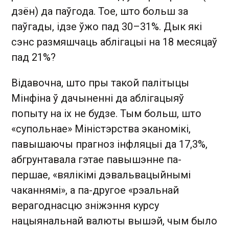
дзён) да паўгода. Тое, што больш за
паўгады, ідзе ўжо пад 30–31%. Дык які
сэнс размяшчаць аблігацыі на 18 месяцаў
пад 21%?
Відавочна, што пры такой палітыцы
Мінфіна ў дачыненні да аблігацыяў
попыту на іх не будзе. Тым больш, што
«супольнае» Міністэрства эканомікі,
павышаючы прагноз інфляцыі да 17,3%,
абгрунтавала гэтае павышэнне па-
першае, «вялікімі дэвальвацыйнымі
чаканнямі», а па-другое «рэальнай
верагоднасцю зніжэння курсу
нацыянальнай валюты вышэй, чым было