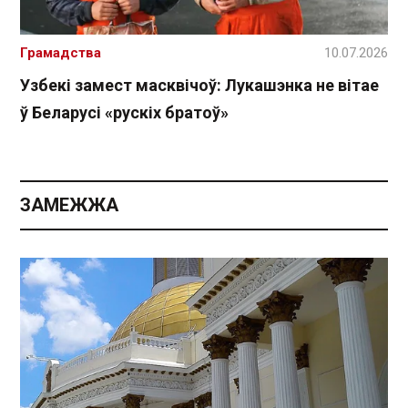
Грамадства
10.07.2026
Узбекі замест масквічоў: Лукашэнка не вітае
ў Беларусі «рускіх братоў»
ЗАМЕЖЖА