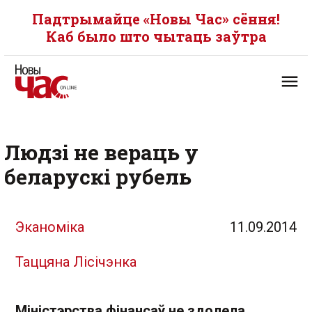
Падтрымайце «Новы Час» сёння!
Каб было што чытаць заўтра
Людзі не вераць у
беларускі рубель
Эканоміка
11.09.2014
Таццяна Лісічэнка
Міністэрства фінансаў не здолела