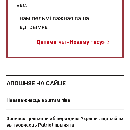
вас.
І нам вельмі важная ваша
падтрымка.
Дапамагчы «Новаму Часу»
АПОШНЯЕ НА САЙЦЕ
Незалежнасць коштам піва
Зяленскі: рашэнне аб перадачы Украіне ліцэнзій на
вытворчасць Patriot прынята