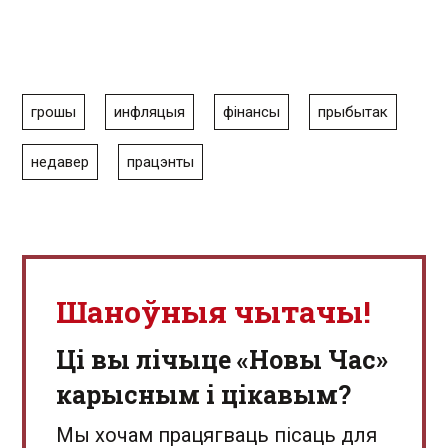
грошы
инфляцыя
фінансы
прыбытак
недавер
працэнты
Шаноўныя чытачы!
Ці вы лічыце «Новы Час»
карысным і цікавым?
Мы хочам працягваць пісаць для