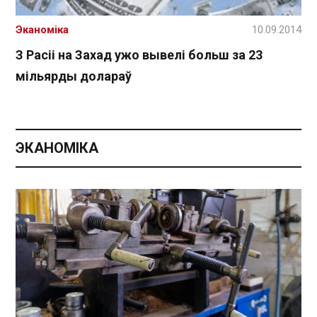
Эканоміка
10.09.2014
З Расіі на Захад ужо вывелі больш за 23
мільярды долараў
ЭКАНОМІКА