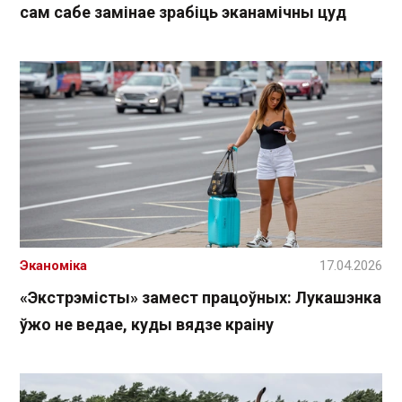
сам сабе замінае зрабіць эканамічны цуд
Эканоміка
17.04.2026
«Экстрэмісты» замест працоўных: Лукашэнка
ўжо не ведае, куды вядзе краіну