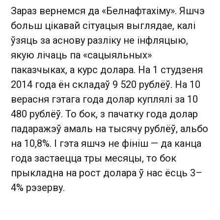
Зараз вернемся да «Белнафтахіму». Яшчэ
больш цікавай сітуацыя выглядае, калі
ўзяць за аснову разліку не інфляцыю,
якую лічаць па «сацыяльных»
паказчыках, а курс долара. На 1 студзеня
2014 года ён складаў 9 520 рублёў. На 10
верасня гэтага года долар куплялі за 10
480 рублёў. То бок, з пачатку года долар
падаражэў амаль на тысячу рублёў, альбо
на 10,8%. І гэта яшчэ не фініш — да канца
года застаецца тры месяцы, то бок
прыкладна на рост долара ў нас ёсць 3–
4% рэзерву.