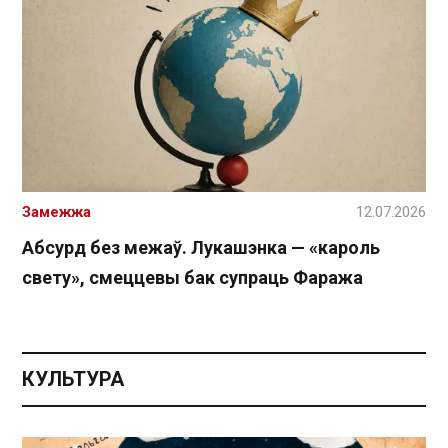
Замежжа
12.07.2026
Абсурд без межаў. Лукашэнка — «кароль
свету», смеццевы бак супраць Фаража
КУЛЬТУРА