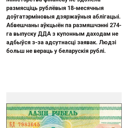
размясціць рублёвыя 18-месячныя
доўгатэрміновыя дзяржаўныя аблігацыі.
Абвешчаны аўкцыён па размяшчэнні 274-
га выпуску ДДА з купонным даходам не
адбыўся з-за адсутнасці заявак. Людзі
больш не вераць у беларускія рублі.