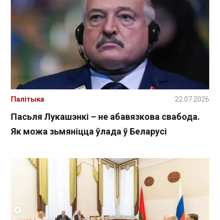
Палітыка
22.07.2026
Пасьля Лукашэнкі – не абавязкова свабода.
Як можа зьмяніцца ўлада ў Беларусі