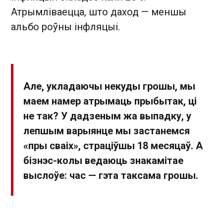
Атрымліваецца, што даход — меншы
альбо роўны інфляцыі.
Але, укладаючы некуды грошы, мы
маем намер атрымаць прыбытак, ці
не так? У дадзеным жа выпадку, у
лепшым варыянце мы застанемся
«пры сваіх», страціўшы 18 месяцаў. А
бізнэс-колы ведаюць знакамітае
выслоўе: час — гэта таксама грошы.