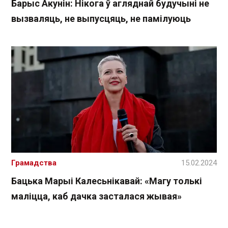
Барыс Акунін: Нікога ў агляднай будучыні не
вызваляць, не выпусцяць, не памілуюць
Грамадства
15.02.2024
Бацька Марыі Калесьнікавай: «Магу толькі
маліцца, каб дачка засталася жывая»