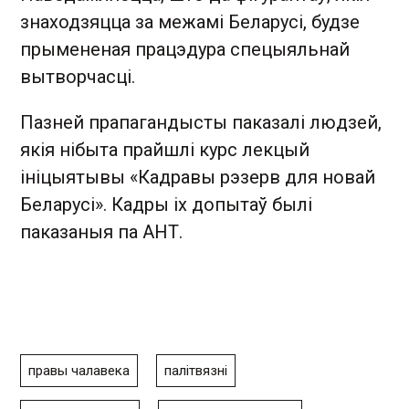
знаходзяцца за межамі Беларусі, будзе
прымененая працэдура спецыяльнай
вытворчасці.
Пазней прапагандысты паказалі людзей,
якія нібыта прайшлі курс лекцый
ініцыятывы «Кадравы рэзерв для новай
Беларусі». Кадры іх допытаў былі
паказаныя па АНТ.
правы чалавека
палітвязні