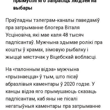
прымусілі яго запрасіць людзей на
выбары
Праўладны тэлеграм-каналы паведаміў
пра затрыманне блогера Віталя
Усціновіча, які мае каля 48 тысяч
падпісантаў. Мужчына здымае ролікі пра
кошты ў крамах, зімовую рыбалку і
жыццё мястэчак у Віцебскай вобласці.
На «палонным відэа» мужчына
«прызнаецца» ў тым, што пісаў
абразлівыя каментары ў 2020 годзе. У
канцы відэа яго прымушаюць сказаць
падпісантам, каб яны не пісалі
негатыўныя каментары пра затрыманне