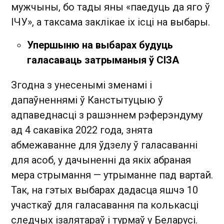
мужчыны, бо тады яны «паедуць да яго ў
ІЧУ», а таксама заклікае іх ісці на выбары.
Упершыню на выбарах будуць
галасаваць затрыманыя ў СІЗА
Згодна з унесенымі зменамі і
дапаўненнямі ў Канстытуцыю ў
адпаведнасці з рашэннем рэферэндуму
ад 4 сакавіка 2022 года, знята
абмежаванне для ўдзелу ў галасаванні
для асоб, у дачыненні да якіх абраная
мера стрымання — утрыманне пад вартай.
Так, на гэтых выбарах дадасца яшчэ 10
участкаў для галасавання па колькасці
следчых ізалятараў і турмаў у Беларусі.