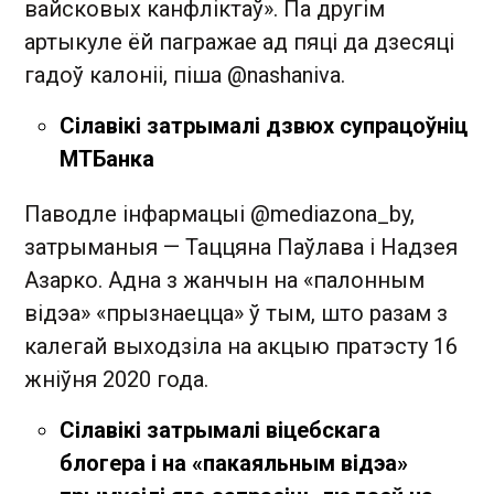
вайсковых канфліктаў». Па другім
артыкуле ёй пагражае ад пяці да дзесяці
гадоў калоніі, піша @nashaniva.
Сілавікі затрымалі дзвюх супрацоўніц
МТБанка
Паводле інфармацыі @mediazona_by,
затрыманыя — Таццяна Паўлава і Надзея
Азарко. Адна з жанчын на «палонным
відэа» «прызнаецца» ў тым, што разам з
калегай выходзіла на акцыю пратэсту 16
жніўня 2020 года.
Cілавікі затрымалі віцебскага
блогера і на «пакаяльным відэа»