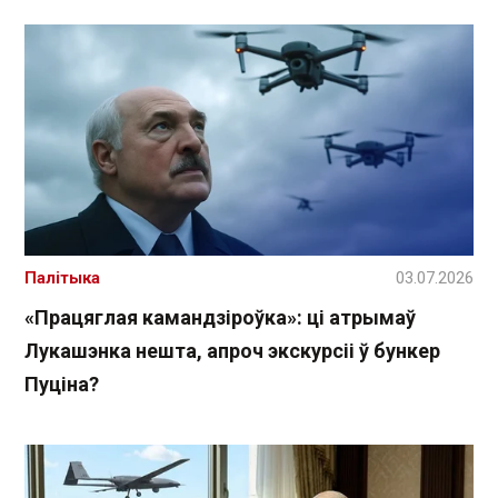
Палітыка
03.07.2026
«Працяглая камандзіроўка»: ці атрымаў
Лукашэнка нешта, апроч экскурсіі ў бункер
Пуціна?