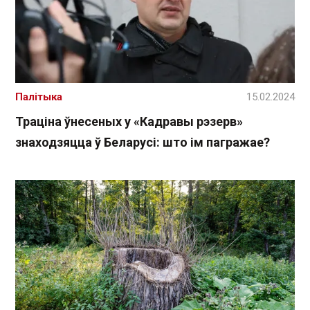
Палітыка
15.02.2024
Траціна ўнесеных у «Кадравы рэзерв»
знаходзяцца ў Беларусі: што ім пагражае?