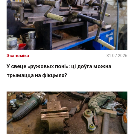
Эканоміка
31.07.2026
У свеце «ружовых поні»: ці доўга можна
трымацца на фікцыях?