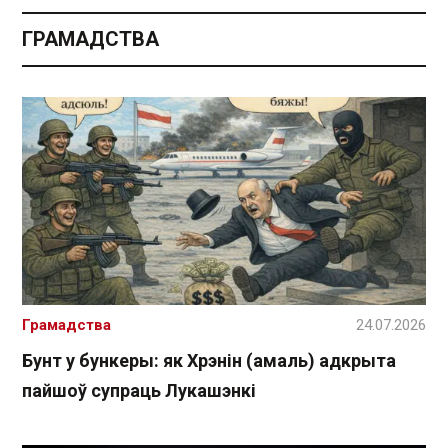
ГРАМАДСТВА
Грамадства
24.07.2026
Бунт у бункеры: як Хрэнін (амаль) адкрыта
пайшоў супраць Лукашэнкі