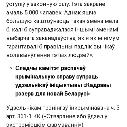
ўступіў у законную сілу. Гэта закране
амаль 5 000 чалавек. Аднак яшчэ
большую каштоўнасць такая змена мела
б, калі б суправаджалася іншымі зменамі
выбарчага заканадаўства, якія як мінімум
гарантавалі б правільны падлік вынікаў
волевыяўлення гэтых людзей».
Следчы камітэт распачаў
крымінальную справу супраць
удзельнікаў ініцыятывы «Кадравы
рэзерв для новай Беларусі»
Удзельнікам трэнінгаў інкрымінавана ч. 3
арт. 361-1 КК («Стварэнне або ўдзел у
экстрэмісцкім фармаванні»).