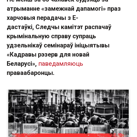
атрыманне «замежнай дапамогі» праз
харчовыя перадачы з Е-
дастаўкі, Следчы камітэт распачаў
крымінальную справу супраць
удзельнікаў семінараў ініцыятывы
«Кадравы рэзерв для новай
Беларусі»,
паведамляюць
праваабаронцы.