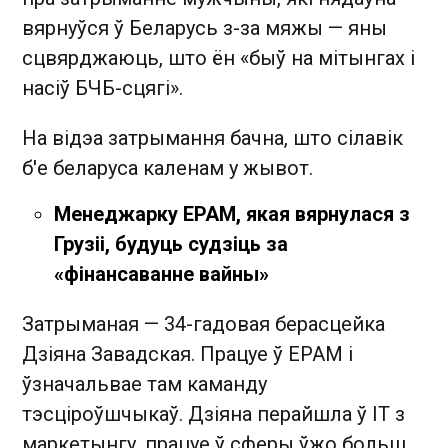
вярнуўся ў Беларусь з-за мяжы — яны
сцвярджаюць, што ён «быў на мітынгах і
насіў БЧБ-сцягі».
На відэа затрымання бачна, што сілавік
б'е беларуса каленам у жывот.
Менеджарку EPAM, якая вярнулася з
Грузіі, будуць судзіць за
«фінансаванне вайны»
Затрыманая — 34-гадовая берасцейка
Дзіяна Завадская. Працуе ў EPAM і
ўзначальвае там каманду
тэсціроўшчыкаў. Дзіяна перайшла ў IT з
маркетынгу, працуе ў сферы ўжо больш