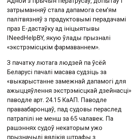
Адной з прычын ператрусаў, допытаў і
затрыманняў стала дапамога сем'ям
палітвязняў з прадуктовымі перадачамі
праз Е-дастаўку ад ініцыятывы
INeedHelpBY, якую ўлады прызналі
«экстрэмісцкім фармаваннем».
З пачатку лютага людзей па ўсёй
Беларусі пачалі масава судзіць за
«выкарыстанне замежнай дапамогі для
ажыццяўлення экстрэмісцкай дзейнасці»
паводле арт. 24.15 КаАП. Паводле
праваабаронцаў, пад судовы пераслед
патрапілі не менш за 65 чалавек. Па
рашэннях судоў некаторым ужо
прызначылі вялікія штрафы з