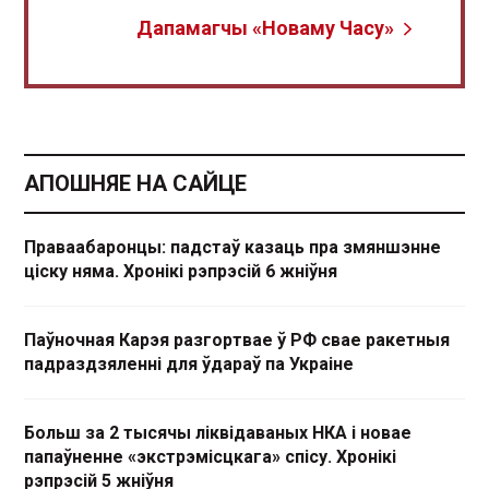
Дапамагчы «Новаму Часу»
АПОШНЯЕ НА САЙЦЕ
Праваабаронцы: падстаў казаць пра змяншэнне
ціску няма. Хронікі рэпрэсій 6 жніўня
Паўночная Карэя разгортвае ў РФ свае ракетныя
падраздзяленні для ўдараў па Украіне
Больш за 2 тысячы ліквідаваных НКА і новае
папаўненне «экстрэмісцкага» спісу. Хронікі
рэпрэсій 5 жніўня