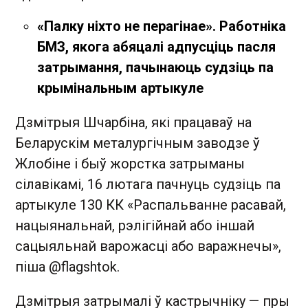
«Палку ніхто не перагінае». Работніка
БМЗ, якога абяцалі адпусціць пасля
затрымання, пачынаюць судзіць па
крымінальным артыкуле
Дзмітрыя Шчарбіна, які працаваў на
Беларускім металургічным заводзе ў
Жлобіне і быў жорстка затрыманы
сілавікамі, 16 лютага пачнуць судзіць па
артыкуле 130 КК «Распальванне расавай,
нацыянальнай, рэлігійнай або іншай
сацыяльнай варожасці або варажнечы»,
піша @flagshtok.
Дзмітрыя затрымалі ў кастрычніку — пры