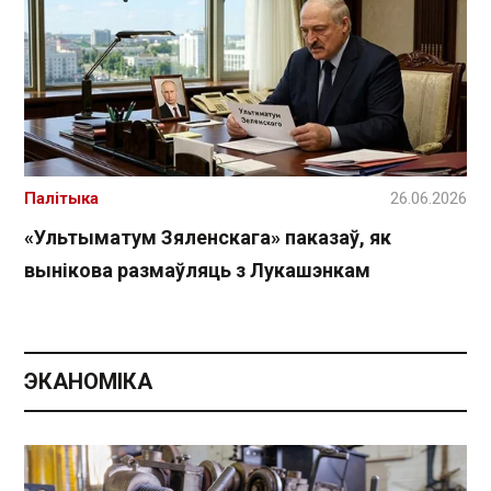
Палітыка
26.06.2026
«Ультыматум Зяленскага» паказаў, як
вынікова размаўляць з Лукашэнкам
ЭКАНОМІКА