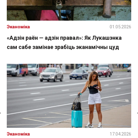
Эканоміка
01.05.2026
«Адзін раён — адзін правал»: Як Лукашэнка
сам сабе замінае зрабіць эканамічны цуд
Спасылка без VPN
Эканоміка
17.04.2026