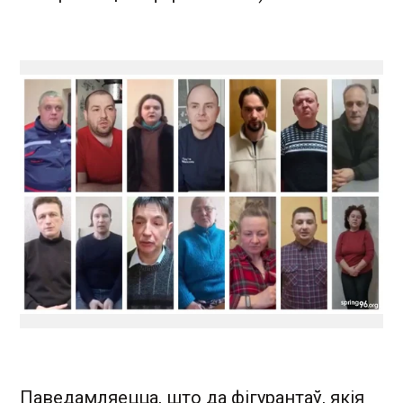
Паведамляецца, што да фігурантаў, якія