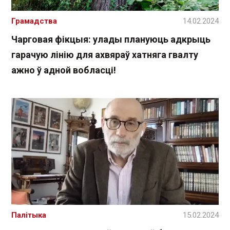
Грамадства
14.02.2024
Чарговая фікцыя: улады плануюць адкрыць
гарачую лінію для ахвяраў хатняга гвалту
ажно ў адной вобласці!
Палітыка
15.02.2024