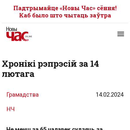
Падтрымайце «Новы Час» сёння!
Каб было што чытаць заўтра
Хронікі рэпрэсій за 14
лютага
Грамадства
14.02.2024
НЧ
Не менш за 65 чалавек судзяць за