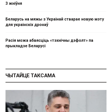
3 жніўня
Беларусь на мяжы з Украінай стварае новую мэту
для украінскіх дронаў
Расія можа абвясціць «тэхнічны дэфолт» па
прыкладзе Беларусі
ЧЫТАЙЦЕ ТАКСАМА