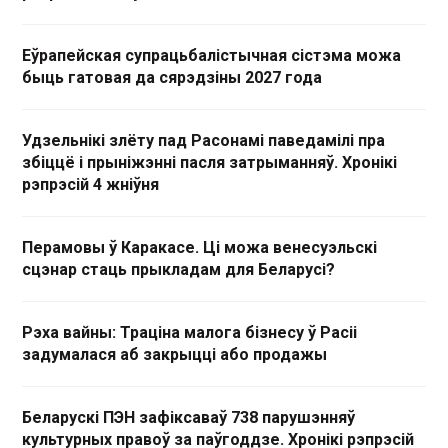
Еўрапейская супрацьбалістычная сістэма можа
быць гатовая да сярэдзіны 2027 года
Удзельнікі злёту пад Расонамі паведамілі пра
збіццё і прыніжэнні пасля затрыманняў. Хронікі
рэпрэсій 4 жніўня
Перамовы ў Каракасе. Ці можа венесуэльскі
сцэнар стаць прыкладам для Беларусі?
Рэха вайны: Траціна малога бізнесу ў Расіі
задумалася аб закрыцці або продажы
Беларускі ПЭН зафіксаваў 738 парушэнняў
культурных правоў за паўгоддзе. Хронікі рэпрэсій