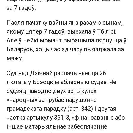
за 7 гадоў.
Пасля пачатку вайны яна разам з сынам,
якому цяпер 7 гадоў, выехала ў Тбілісі.
Але ў нейкі момант вырашыла вярнуцца ў
Беларусь, хоць час ад часу выязджала за
мяжу.
Суд над Дзіянай распачынаецца 26
лютага ў Брэсцкім абласным судзе. Яе
судзяц паводле двух артыкулах:
«народны» за грубае парушэнне
грамадскага парадку (арт. 342) і другая
частка артыкулу 361-3, «фінансаванне або
іншае матэрыяльнае забеспячэнне