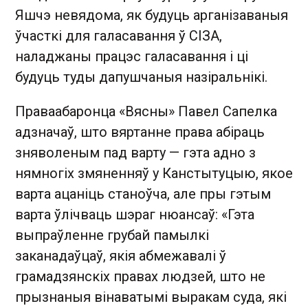
Яшчэ невядома, як будуць арганізаваныя
ўчасткі для галасавання ў СІЗА,
наладжаны працэс галасавання і ці
будуць туды дапушчаныя назіральнікі.
Праваабаронца «Вясны» Павел Сапелка
адзначаў, што вяртанне права абіраць
зняволеным пад варту — гэта адно з
нямногіх змяненняў у Канстытуцыю, якое
варта ацаніць станоўча, але пры гэтым
варта ўлічваць шэраг нюансаў: «Гэта
выпраўленне грубай памылкі
заканадаўцаў, якія абмежавалі ў
грамадзянскіх правах людзей, што не
прызнаныя вінаватымі выракам суда, які