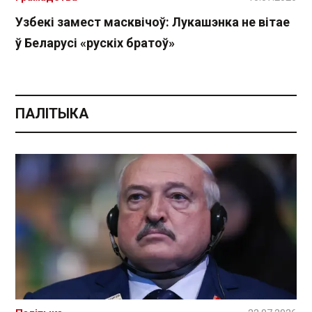
Узбекі замест масквічоў: Лукашэнка не вітае
ў Беларусі «рускіх братоў»
ПАЛІТЫКА