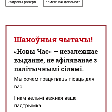
кадравы рэзерв
замежная дапамога
Шаноўныя чытачы!
«Новы Час» — незалежнае
выданне, не афіляванае з
палітычнымі сіламі.
Мы хочам працягваць пісаць для
вас.
І нам вельмі важная ваша
падтрымка.