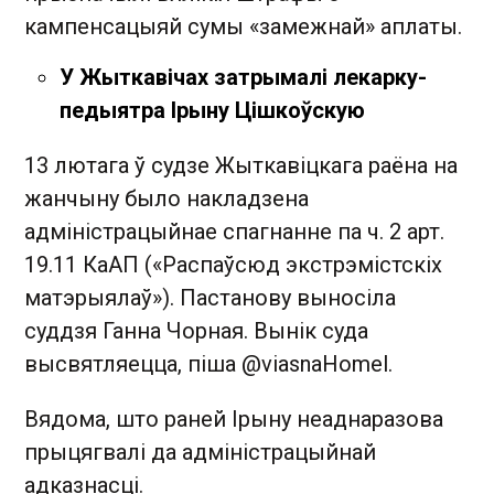
кампенсацыяй сумы «замежнай» аплаты.
У Жыткавічах затрымалі лекарку-
педыятра Ірыну Цішкоўскую
13 лютага ў судзе Жыткавіцкага раёна на
жанчыну было накладзена
адміністрацыйнае спагнанне па ч. 2 арт.
19.11 КаАП («Распаўсюд экстрэмістскіх
матэрыялаў»). Пастанову выносіла
суддзя Ганна Чорная. Вынік суда
высвятляецца, піша @viasnaHomel.
Вядома, што раней Ірыну неаднаразова
прыцягвалі да адміністрацыйнай
адказнасці.