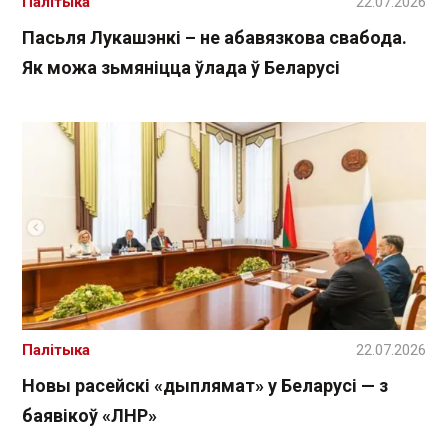
Палітыка
22.07.2026
Пасьля Лукашэнкі – не абавязкова свабода.
Як можа зьмяніцца ўлада ў Беларусі
Палітыка
22.07.2026
Новы расейскі «дыплямат» у Беларусі — з
баявікоў «ЛНР»