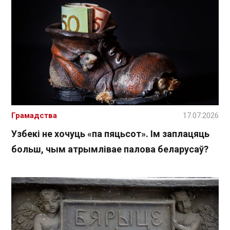
Грамадства
17.07.2026
Узбекі не хочуць «па пяцьсот». Ім заплацяць
больш, чым атрымлівае палова беларусаў?