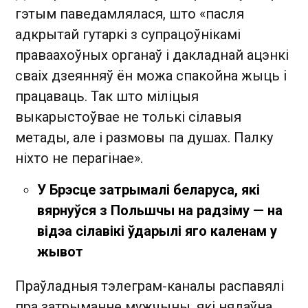
гэтым паведамлялася, што «пасля
адкрытай гутаркі з супрацоўнікамі
праваахоўных органаў і дакладнай ацэнкі
сваіх дзеянняў ён можа спакойна жыць і
працаваць. Так што міліцыя
выкарыстоўвае не толькі сілавыя
метады, але і размовы па душах. Палку
ніхто не перагінае».
У Брэсце затрымалі беларуса, які
вярнуўся з Польшчы на радзіму — на
відэа сілавікі ўдарылі яго каленам у
жывот
Праўладныя тэлеграм-каналы распавялі
пра затрыманне мужчыны, які нядаўна