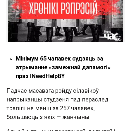
Мінімум 65 чалавек судзяць за
атрыманне «замежнай дапамогі»
праз INeedHelpBY
Падчас масавага рэйду сілавікоў
напрыканцы студзеня пад пераслед
трапілі не менш за 257 чалавек,
большасць з якіх — жанчыны.