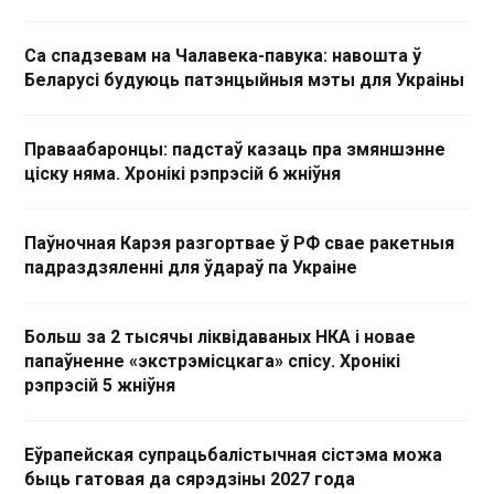
Са спадзевам на Чалавека-павука: навошта ў
Беларусі будуюць патэнцыйныя мэты для Украіны
Праваабаронцы: падстаў казаць пра змяншэнне
ціску няма. Хронікі рэпрэсій 6 жніўня
Паўночная Карэя разгортвае ў РФ свае ракетныя
падраздзяленні для ўдараў па Украіне
Больш за 2 тысячы ліквідаваных НКА і новае
папаўненне «экстрэмісцкага» спісу. Хронікі
рэпрэсій 5 жніўня
Еўрапейская супрацьбалістычная сістэма можа
быць гатовая да сярэдзіны 2027 года