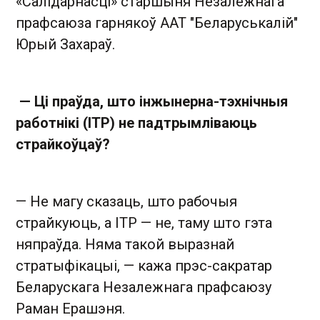
«Салідарнасці» старшыня Незалежнага
прафсаюза гарнякоў ААТ "Беларуськалій"
Юрый Захараў.
— Ці праўда, што інжынерна-тэхнічныя
работнікі (ІТР) не падтрымліваюць
страйкоўцаў?
— Не магу сказаць, што рабочыя
страйкуюць, а ІТР — не, таму што гэта
няпраўда. Няма такой выразнай
стратыфікацыі, — кажа прэс-сакратар
Беларускага Незалежнага прафсаюзу
Раман Ерашэня.