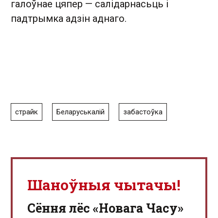
галоўнае цяпер — салідарнасьць і
падтрымка адзін аднаго.
страйк
Беларуськалій
забастоўка
Шаноўныя чытачы!
Сёння лёс «Новага Часу»