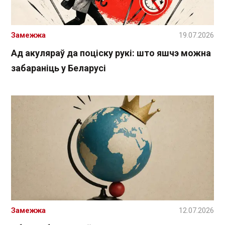
Замежжа
19.07.2026
Ад акуляраў да поціску рукі: што яшчэ можна
забараніць у Беларусі
Замежжа
12.07.2026