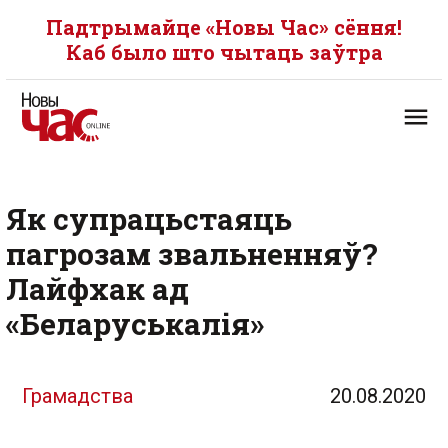
Падтрымайце «Новы Час» сёння!
Каб было што чытаць заўтра
Як супрацьстаяць
пагрозам звальненняў?
Лайфхак ад
«Беларуськалія»
Грамадства
20.08.2020