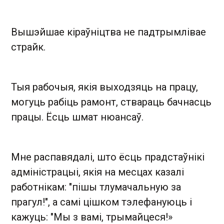
Вышэйшае кіраўніцтва не падтрымлівае
страйк.
Тыя рабочыя, якія выходзяць на працу,
могуць рабіць рамонт, ствараць бачнасць
працы. Ёсць шмат нюансаў.
Мне распавядалі, што ёсць прадстаўнікі
адміністрацыі, якія на месцах казалі
работнікам: "пішы тлумачальную за
прагул!", а самі цішком тэлефануюць і
кажуць: "Мы з вамі, трымайцеся!»