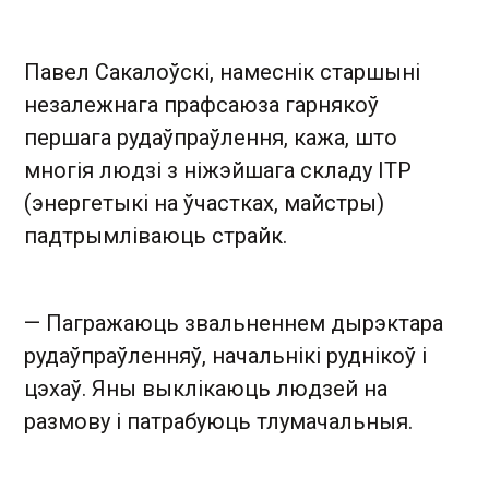
Павел Сакалоўскі, намеснік старшыні
незалежнага прафсаюза гарнякоў
першага рудаўпраўлення, кажа, што
многія людзі з ніжэйшага складу ІТР
(энергетыкі на ўчастках, майстры)
падтрымліваюць страйк.
— Пагражаюць звальненнем дырэктара
рудаўпраўленняў, начальнікі руднікоў і
цэхаў. Яны выклікаюць людзей на
размову і патрабуюць тлумачальныя.