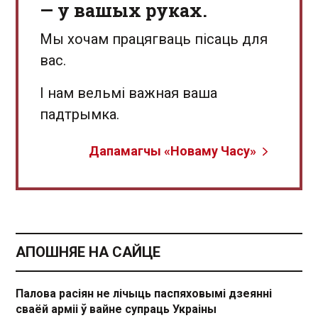
— у вашых руках.
Мы хочам працягваць пісаць для
вас.
І нам вельмі важная ваша
падтрымка.
Дапамагчы «Новаму Часу»
АПОШНЯЕ НА САЙЦЕ
Палова расіян не лічыць паспяховымі дзеянні
сваёй арміі ў вайне супраць Украіны