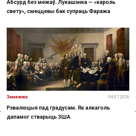
Абсурд без межаў. Лукашэнка — «кароль
свету», смеццевы бак супраць Фаража
Замежжа
04.07.2026
Рэвалюцыя пад градусам. Як алкаголь
дапамог стварыць ЗША
Спасылка без VPN