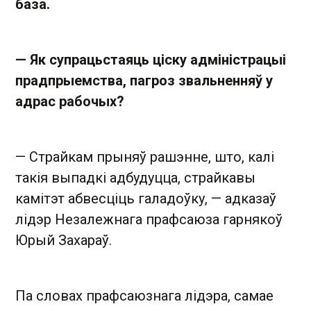
база.
— Як супрацьстаяць ціску адміністрацыі
прадпрыемства, пагроз звальненняў у
адрас рабочых?
— Страйкам прыняў рашэнне, што, калі
такія выпадкі адбудуцца, страйкавы
камітэт абвесціць галадоўку, — адказаў
лідэр Незалежнага прафсаюза гарнякоў
Юрый Захараў.
Па словах прафсаюзнага лідэра, самае