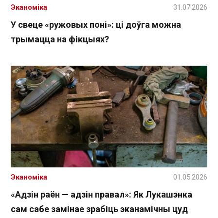
Эканоміка
31.07.2026
У свеце «ружовых поні»: ці доўга можна
трымацца на фікцыях?
Эканоміка
01.05.2026
«Адзін раён — адзін правал»: Як Лукашэнка
сам сабе замінае зрабіць эканамічны цуд