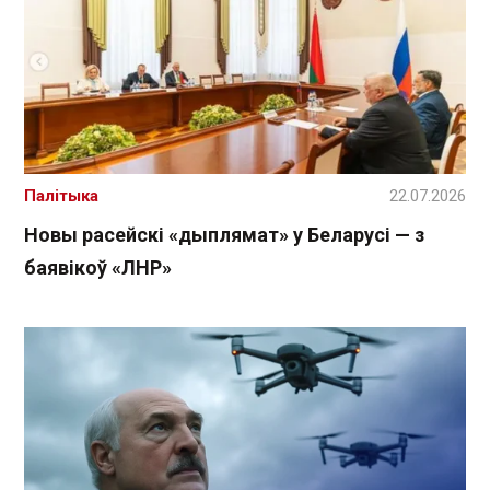
Палітыка
22.07.2026
Новы расейскі «дыплямат» у Беларусі — з
баявікоў «ЛНР»