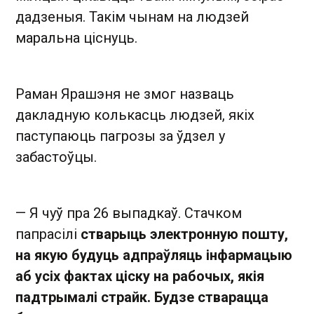
дадзеныя. Такім чынам на людзей
маральна ціснуць.
Раман Ярашэня не змог назваць
дакладную колькасць людзей, якіх
паступаюць пагрозы за ўдзел у
забастоўцы.
— Я чуў пра 26 выпадкаў. Стачком
папрасілі
стварыць электронную пошту,
на якую будуць адпраўляць інфармацыю
аб усіх фактах ціску на рабочых, якія
падтрымалі страйк. Будзе стварацца