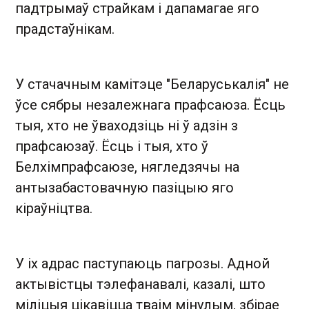
падтрымаў страйкам і дапамагае яго
прадстаўнікам.
У стачачным камітэце "Беларуськалія" не
ўсе сябры незалежнага прафсаюза. Ёсць
тыя, хто не ўваходзіць ні ў адзін з
прафсаюзаў. Ёсць і тыя, хто ў
Белхімпрафсаюзе, нягледзячы на
антызабастовачную пазіцыю яго
кіраўніцтва.
У іх адрас паступаюць пагрозы. Адной
актывістцы тэлефанавалі, казалі, што
міліцыя цікавіцца тваім мінулым, збірае