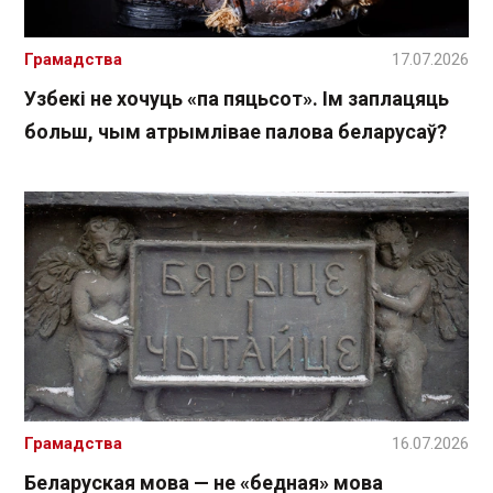
Грамадства
17.07.2026
Узбекі не хочуць «па пяцьсот». Ім заплацяць
больш, чым атрымлівае палова беларусаў?
Грамадства
16.07.2026
Беларуская мова — не «бедная» мова