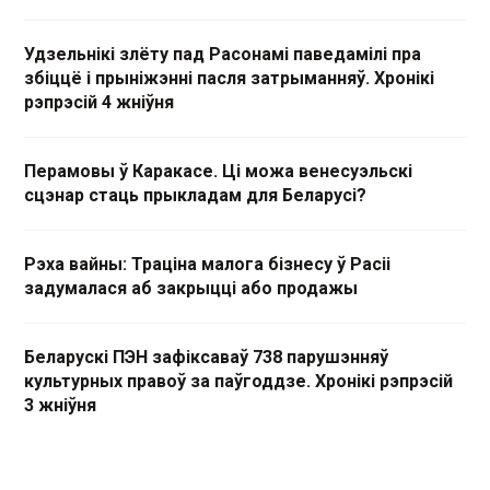
Удзельнікі злёту пад Расонамі паведамілі пра
збіццё і прыніжэнні пасля затрыманняў. Хронікі
рэпрэсій 4 жніўня
Перамовы ў Каракасе. Ці можа венесуэльскі
сцэнар стаць прыкладам для Беларусі?
Рэха вайны: Траціна малога бізнесу ў Расіі
задумалася аб закрыцці або продажы
Беларускі ПЭН зафіксаваў 738 парушэнняў
культурных правоў за паўгоддзе. Хронікі рэпрэсій
3 жніўня