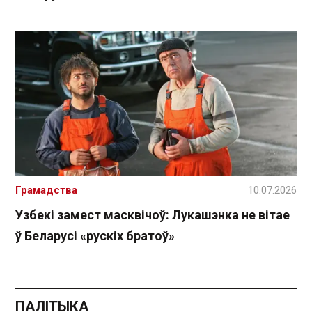
Грамадства
10.07.2026
Узбекі замест масквічоў: Лукашэнка не вітае
ў Беларусі «рускіх братоў»
ПАЛІТЫКА