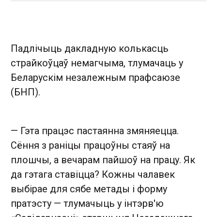
Падлічыць дакладную колькасць
страйкоўцаў немагчыма, тлумачаць у
Беларускім незалежным прафсаюзе
(БНП).
— Гэта працэс пастаянна змяняецца.
Сёння з раніцы працоўны стаяў на
плошчы, а вечарам пайшоў на працу. Як
да гэтага ставіцца? Кожны чалавек
выбірае для сябе метады і форму
пратэсту — тлумачыць у інтэрв'ю