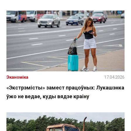
Эканоміка
17.04.2026
«Экстрэмісты» замест працоўных: Лукашэнка
ўжо не ведае, куды вядзе краіну