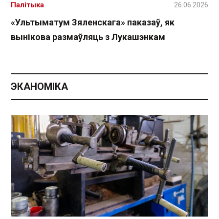
Палітыка
26.06.2026
«Ультыматум Зяленскага» паказаў, як
вынікова размаўляць з Лукашэнкам
ЭКАНОМІКА