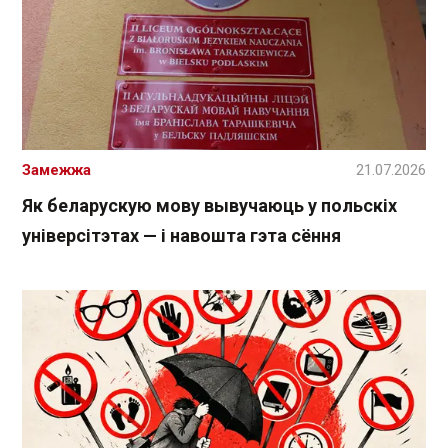
Замежжа
21.07.2026
Як беларускую мову вывучаюць у польскіх
універсітэтах — і навошта гэта сёння