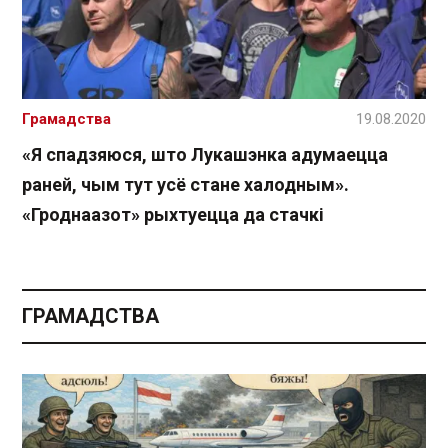
Грамадства
19.08.2020
«Я спадзяюся, што Лукашэнка адумаецца
раней, чым тут усё стане халодным».
«Гроднаазот» рыхтуецца да стачкі
ГРАМАДСТВА