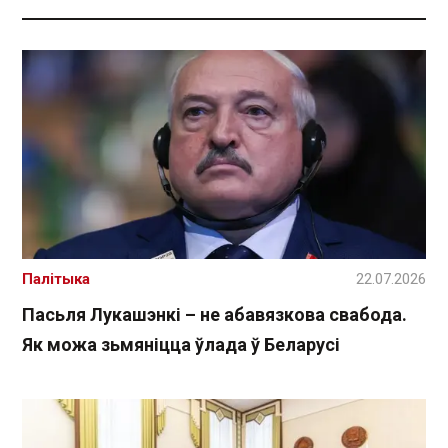
Палітыка
22.07.2026
Пасьля Лукашэнкі – не абавязкова свабода.
Як можа зьмяніцца ўлада ў Беларусі