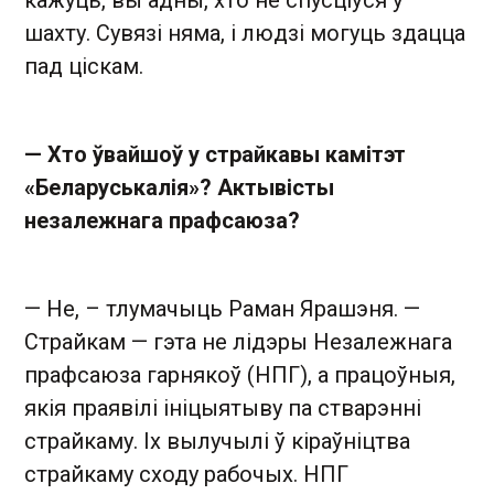
кажуць, вы адны, хто не спусціўся ў
шахту. Сувязі няма, і людзі могуць здацца
пад ціскам.
— Хто ўвайшоў у страйкавы камітэт
«Беларуськалія»? Актывісты
незалежнага прафсаюза?
— Не, – тлумачыць Раман Ярашэня. —
Страйкам — гэта не лідэры Незалежнага
прафсаюза гарнякоў (НПГ), а працоўныя,
якія праявілі ініцыятыву па стварэнні
страйкаму. Іх вылучылі ў кіраўніцтва
страйкаму сходу рабочых. НПГ