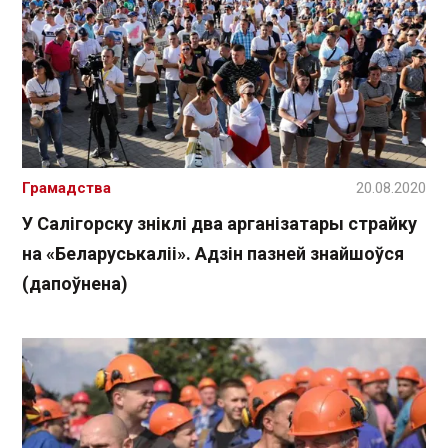
Грамадства
20.08.2020
У Салігорску зніклі два арганізатары страйку
на «Беларуськаліі». Адзін пазней знайшоўся
(дапоўнена)