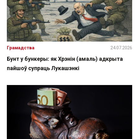
Грамадства
24.07.2026
Бунт у бункеры: як Хрэнін (амаль) адкрыта
пайшоў супраць Лукашэнкі