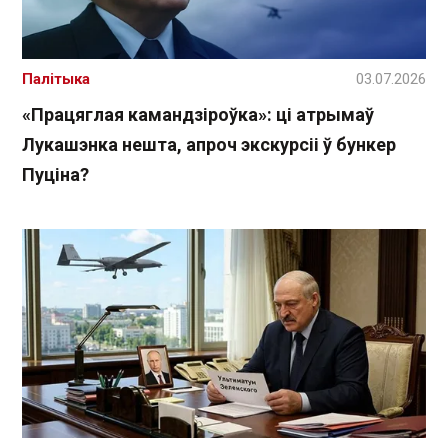
Палітыка
03.07.2026
«Працяглая камандзіроўка»: ці атрымаў
Лукашэнка нешта, апроч экскурсіі ў бункер
Пуціна?