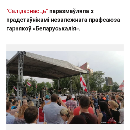
"Салідарнасць"
паразмаўляла з
прадстаўнікамі незалежнага прафсаюза
гарнякоў «Беларуськалія».