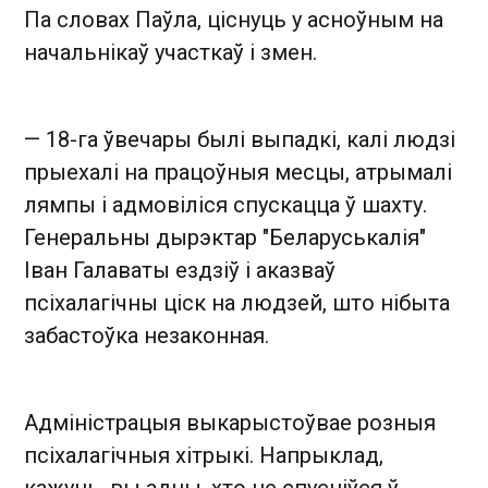
Па словах Паўла, ціснуць у асноўным на
начальнікаў участкаў і змен.
— 18-га ўвечары былі выпадкі, калі людзі
прыехалі на працоўныя месцы, атрымалі
лямпы і адмовіліся спускацца ў шахту.
Генеральны дырэктар "Беларуськалія"
Іван Галаваты ездзіў і аказваў
псіхалагічны ціск на людзей, што нібыта
забастоўка незаконная.
Адміністрацыя выкарыстоўвае розныя
псіхалагічныя хітрыкі. Напрыклад,