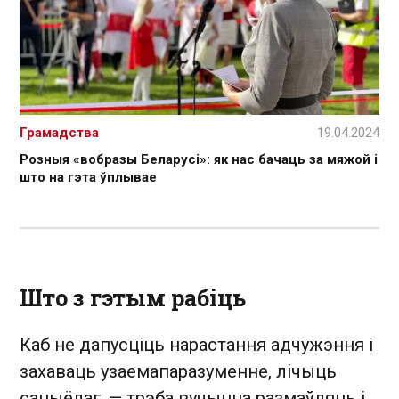
Грамадства
19.04.2024
Розныя «вобразы Беларусі»: як нас бачаць за мяжой і
што на гэта ўплывае
Што з гэтым рабіць
Каб не дапусціць нарастання адчужэння і
захаваць узаемапаразуменне, лічыць
сацыёлаг, — трэба вучыцца размаўляць і