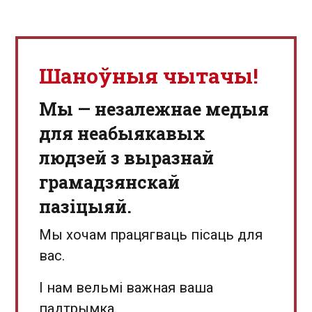
Шаноўныя чытачы!
Мы — незалежнае медыя
для неабыякавых
людзей з выразнай
грамадзянскай
пазіцыяй.
Мы хочам працягваць пісаць для
вас.
І нам вельмі важная ваша
падтрымка.