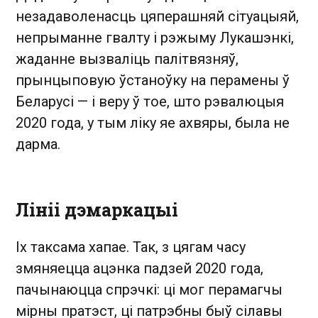
незадаволенасць цяперашняй сітуацыяй,
непрыманне гвалту і рэжыму Лукашэнкі,
жаданне вызваліць палітвязняў,
прынцыповую ўстаноўку на перамены ў
Беларусі — і веру ў тое, што рэвалюцыя
2020 года, у тым ліку яе ахвяры, была не
дарма.
Лініі дэмаркацыі
Іх таксама хапае. Так, з цягам часу
змяняецца ацэнка падзей 2020 года,
пачынаюцца спрэчкі: ці мог перамагчы
мірны пратэст, ці патрэбны быў сілавы