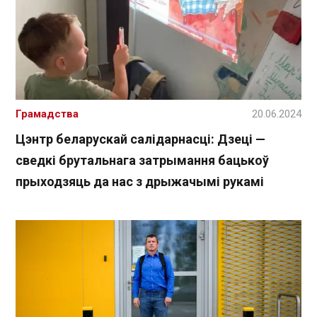
Грамадства
20.06.2024
Цэнтр беларускай салідарнасці: Дзеці —
сведкі брутальнага затрымання бацькоў
прыходзяць да нас з дрыжачымі рукамі