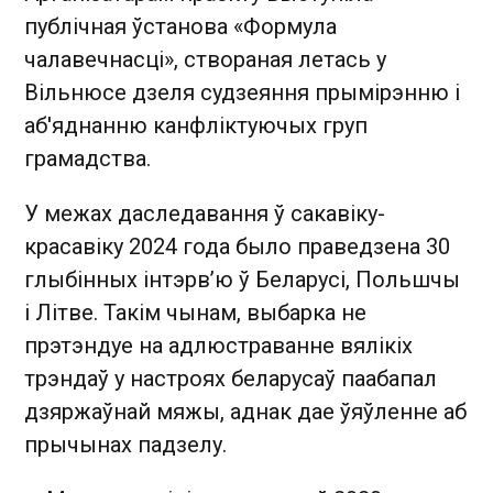
публічная ўстанова «Формула
чалавечнасці», створаная летась у
Вільнюсе дзеля судзеяння прымірэнню і
аб'яднанню канфліктуючых груп
грамадства.
У межах даследавання ў сакавіку-
красавіку 2024 года было праведзена 30
глыбінных інтэрв’ю ў Беларусі, Польшчы
і Літве. Такім чынам, выбарка не
прэтэндуе на адлюстраванне вялікіх
трэндаў у настроях беларусаў паабапал
дзяржаўнай мяжы, аднак дае ўяўленне аб
прычынах падзелу.