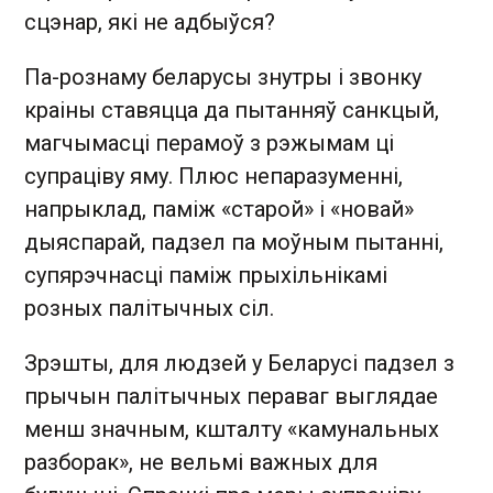
сцэнар, які не адбыўся?
Па-рознаму беларусы знутры і звонку
краіны ставяцца да пытанняў санкцый,
магчымасці перамоў з рэжымам ці
супраціву яму. Плюс непаразуменні,
напрыклад, паміж «старой» і «новай»
дыяспарай, падзел па моўным пытанні,
супярэчнасці паміж прыхільнікамі
розных палітычных сіл.
Зрэшты, для людзей у Беларусі падзел з
прычын палітычных пераваг выглядае
менш значным, кшталту «камунальных
разборак», не вельмі важных для