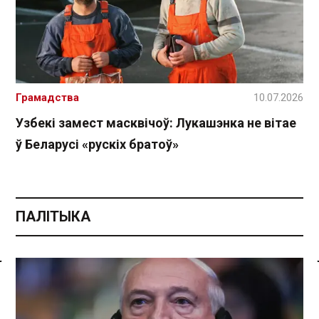
Грамадства
10.07.2026
Узбекі замест масквічоў: Лукашэнка не вітае
ў Беларусі «рускіх братоў»
ПАЛІТЫКА
Спасылка без VPN