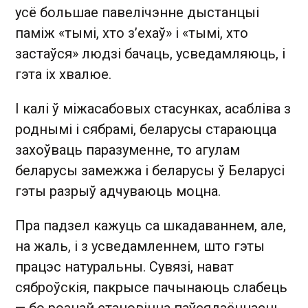
усё большае павелічэнне дыстанцыі
паміж «тымі, хто з’ехаў» і «тымі, хто
застаўся» людзі бачаць, усведамляюць, і
гэта іх хвалюе.
І калі ў міжасабовых стасунках, асабліва з
роднымі і сябрамі, беларусы стараюцца
захоўваць паразуменне, то агулам
беларусы замежжа і беларусы ў Беларусі
гэты разрыў адчуваюць моцна.
Пра падзел кажуць са шкадаваннем, але,
на жаль, і з усведамленнем, што гэты
працэс натуральны. Сувязі, нават
сяброўскія, пакрысе пачынаюць слабець
— бо рознай становіцца паўсядзённасць.