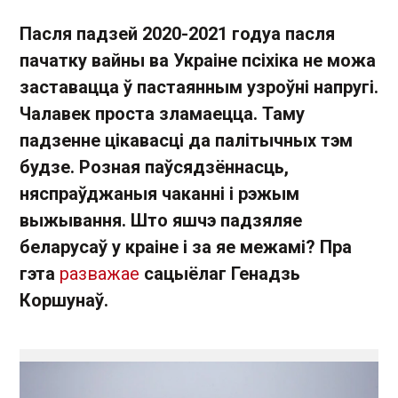
Пасля падзей 2020-2021 годуа пасля
пачатку вайны ва Украіне псіхіка не можа
заставацца ў пастаянным узроўні напругі.
Чалавек проста зламаецца. Таму
падзенне цікавасці да палітычных тэм
будзе. Розная паўсядзённасць,
няспраўджаныя чаканні і рэжым
выжывання. Што яшчэ падзяляе
беларусаў у краіне і за яе межамі? Пра
гэта
разважае
сацыёлаг Генадзь
Коршунаў.