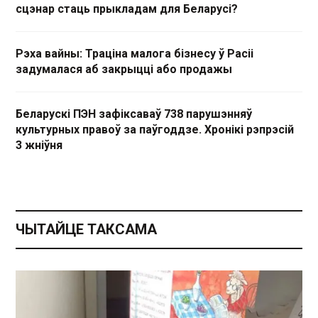
сцэнар стаць прыкладам для Беларусі?
Рэха вайны: Траціна малога бізнесу ў Расіі
задумалася аб закрыцці або продажы
Беларускі ПЭН зафіксаваў 738 парушэнняў
культурных правоў за паўгоддзе. Хронікі рэпрэсій
3 жніўня
ЧЫТАЙЦЕ ТАКСАМА