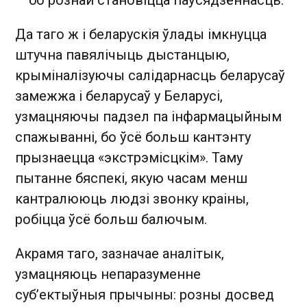
Да таго ж і беларускія ўлады імкнуцца
штучна павялічыць дыстанцыю,
крыміналізуючы салідарнасць беларусаў
замежжа і беларусаў у Беларусі,
узмацняючы падзел па інфармацыйным
спажыванні, бо ўсё больш кантэнту
прызнаецца «экстрэмісцкім». Таму
пытанне бяспекі, якую часам менш
кантралююць людзі звонку краіны,
робіцца ўсё больш балючым.
Акрамя таго, зазначае аналітык,
узмацняюць непаразуменне
суб’ектыўныя прычыны: розны досвед