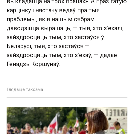
выкладацца на трох працах». А праз гэтую
карцінку і нястачу ведаў пра тыя
праблемы, якія нашым сябрам
даводзіцца вырашаць, — тыя, хто з’ехалі,
зайздросцяць тым, хто застаўся ў
Беларусі, тыя, хто застаўся —
зайздросцяць тым, хто з’ехаў, — дадае
Генадзь Коршунаў.
Глядзіце таксама