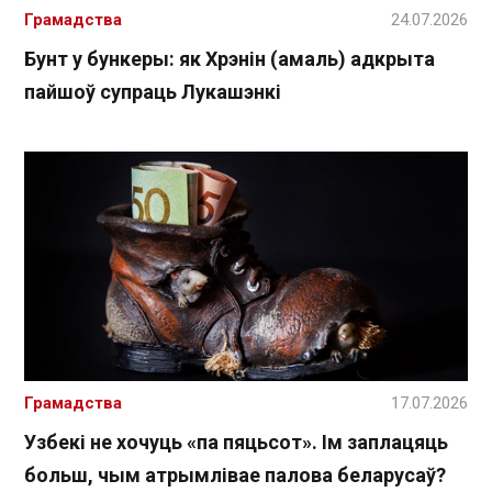
Грамадства
24.07.2026
Бунт у бункеры: як Хрэнін (амаль) адкрыта
пайшоў супраць Лукашэнкі
Грамадства
17.07.2026
Узбекі не хочуць «па пяцьсот». Ім заплацяць
больш, чым атрымлівае палова беларусаў?