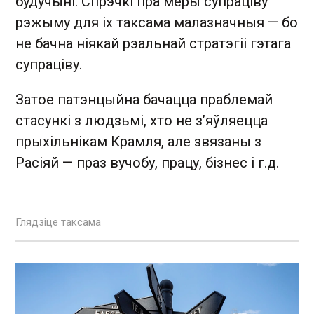
будучыні. Спрэчкі пра меры супраціву
рэжыму для іх таксама малазначныя — бо
не бачна ніякай рэальнай стратэгіі гэтага
супраціву.
Затое патэнцыйна бачацца праблемай
стасункі з людзьмі, хто не з’яўляецца
прыхільнікам Крамля, але звязаны з
Расіяй — праз вучобу, працу, бізнес і г.д.
Глядзіце таксама