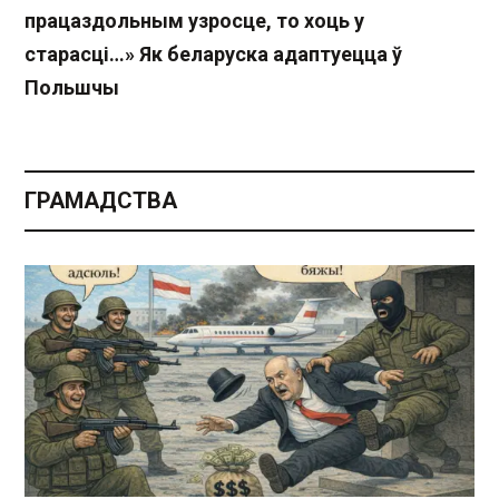
працаздольным узросце, то хоць у
старасці…» Як беларуска адаптуецца ў
Польшчы
ГРАМАДСТВА