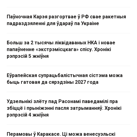
Паўночная Карэя разгортвае ў РФ свае ракетныя
падраздзяленні для ўдараў па Украіне
Больш за 2 тысячы ліквідаваных НКА і новае
папаўненне «экстрэмісцкага» спісу. Хронікі
рэпрэсій 5 жніўня
Еўрапейская супрацьбалістычная сістэма можа
быць гатовая да сярэдзіны 2027 года
Удзельнікі злёту пад Расонамі паведамілі пра
збіццё і прыніжэнні пасля затрыманняў. Хронікі
рэпрэсій 4 жніўня
Перамовы ў Каракасе. Ці можа венесуэльскі