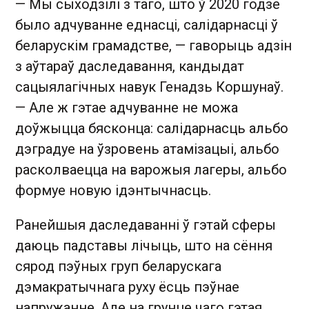
— Мы сыходзілі з таго, што ў 2020 годзе
было адчуванне еднасці, салідарнасці ў
беларускім грамадстве, — гаворыць адзін
з аўтараў даследавання, кандыдат
сацыялагічных навук Генадзь Коршунаў.
— Але ж гэтае адчуванне не можа
доўжыцца бясконца: салідарнасць альбо
дэградуе на ўзровень атамізацыі, альбо
расколваецца на варожыя лагеры, альбо
формуе новую ідэнтычнасць.
Ранейшыя даследаванні ў гэтай сферы
даюць падставы лічыць, што на сёння
сярод пэўных груп беларускага
дэмакратычнага руху ёсць пэўнае
напружанне. Але на грунце чаго гэтая