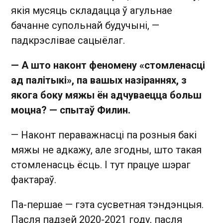
якія мусяць складацца ў агульнае
бачанне супольнай будучыні, —
падкрэслівае сацыёлаг.
— А што наконт феномену «стомленасці
ад палітыкі», па вашых назіраннях, з
якога боку мяжы ён адчуваецца больш
моцна? — cпытаў Филин.
— Наконт пераважнасці па розныя бакі
мяжы не адкажу, але згодны, што такая
стомленасць ёсць. І тут працуе шэраг
фактараў.
Па-першае — гэта сусветная тэндэнцыя.
Пасля падзей 2020-2021 году, пасля