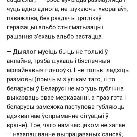
чуць адно аднога, не шукаючы «ворагаў»,
паважліва, без раздачы цэтлікаў і
гераізацыі альбо стыгматызацыі
рашэння з’ехаць альбо застацца.
— Дыялог мусіць быць не толькі ў
анлайне, трэба шукаць і бяспечныя
афлайнавыя пляцоўкі. І не толькі ладзіць
размовы (прычым з улікам таго, што
беларусы ў Беларусі не могуць публічна
выказваць свае меркаванні, а праз гэта і
беларусы замежжа паступова губляюць
адэкватнае ўспрыманне сітуацыі ў
краіне). Тое, чаго нам часцяком не хапае
— назапашванне выпрацаваных сэнсаў,