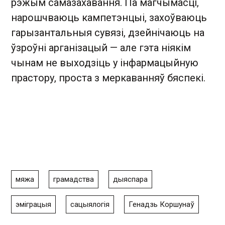
рэжым самазахавання. Па магчымасці,
нарошчваюць кампетэнцыі, захоўваюць
гарызантальныя сувязі, дзейнічаюць на
ўзроўні арганізацый — але гэта ніякім
чынам не выходзіць у інфармацыйную
прастору, проста з меркаванняў бяспекі.
мяжа
грамадства
дыяспара
эміграцыя
сацыялогія
Генадзь Коршунаў