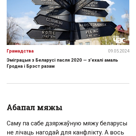
Грамадства
09.05.2024
Эміграцыя з Беларусі пасля 2020 — з’ехалі амаль
Гродна і Брэст разам
Абапал мяжы
Саму па сабе дзяржаўную мяжу беларусы
не лічаць нагодай для канфлікту. А вось