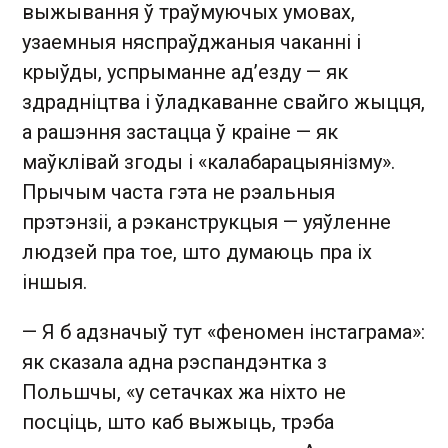
выжывання ў траўмуючых умовах,
узаемныя няспраўджаныя чаканні і
крыўды, успрыманне ад’езду — як
здрадніцтва і ўладкаванне свайго жыцця,
а рашэння застацца ў краіне — як
маўклівай згоды і «калабарацыянізму».
Прычым часта гэта не рэальныя
прэтэнзіі, а рэканструкцыя — уяўленне
людзей пра тое, што думаюць пра іх
іншыя.
— Я б адзначыў тут «феномен інстаграма»:
як сказала адна рэспандэнтка з
Польшчы, «у сетачках жа ніхто не
посціць, што каб выжыць, трэба