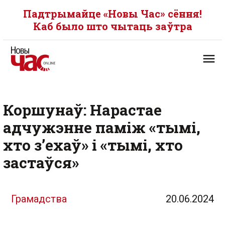
Падтрымайце «Новы Час» сёння!
Каб было што чытаць заўтра
Коршунаў: Нарастае
адчужэнне паміж «тымі,
хто з’ехаў» і «тымі, хто
застаўся»
Грамадства
20.06.2024