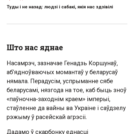
Туды і не назад: людзі і сабакі, якія нас здзівілі
Што нас яднае
Насамрэч, зазначае Генадзь Коршунаў,
аб’ядноўваючых момантаў у беларусаў
нямала. Перадусім, успрыманне сябе
беларусамі, нязгода на тое, каб быць зноў
«паўночна-заходнім краем» імперыі,
стаўленне да вайны ва Украіне і саўдзелу
рэжыму ў расейскай агрэсіі.
Дадамо ў скарбонку еднасці