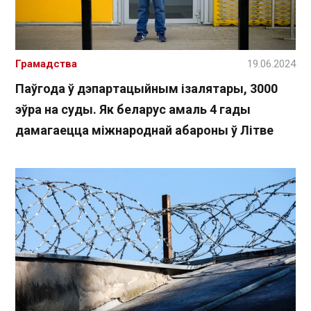
Грамадства
19.06.2024
Паўгода ў дэпартацыйным ізалятары, 3000
эўра на суды. Як беларус амаль 4 гады
дамагаецца міжнароднай абароны ў Літве