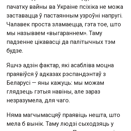
пачатку вайны ва Украіне псіхіка не можа
заставацца ў пастаянным узроўні напругі.
Чалавек проста зламаецца, гэта тое, што
мы называем «выгараннем». Таму
падзенне цікавасці да палітычных тэм
будзе.
Яшчэ адзін фактар, які асабліва моцна
праявіўся ў адказах рэспандэнтаў з
Беларусі — яны кажуць: мы можам
глядзець гэтыя навіны, але зараз
незразумела, для чаго.
Няма магчымасцяў праявіць нешта, што
мела б вынік. Таму людзі сыходзяць у