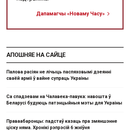
Дапамагчы «Новаму Часу»
АПОШНЯЕ НА САЙЦЕ
Палова расіян не лічыць паспяховымі дзеянні
сваёй арміі ў вайне супраць Украіны
Са спадзевам на Чалавека-павука: навошта ў
Беларусі будуюць патэнцыйныя мэты для Украіны
Праваабаронцы: падстаў казаць пра змяншэнне
ціску няма. Хронікі рэпрэсій 6 жніўня