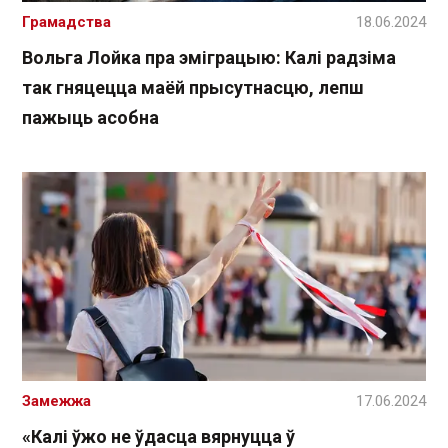
Грамадства
18.06.2024
Вольга Лойка пра эміграцыю: Калі радзіма
так гняцецца маёй прысутнасцю, лепш
пажыць асобна
Замежжа
17.06.2024
«Калі ўжо не ўдасца вярнуцца ў