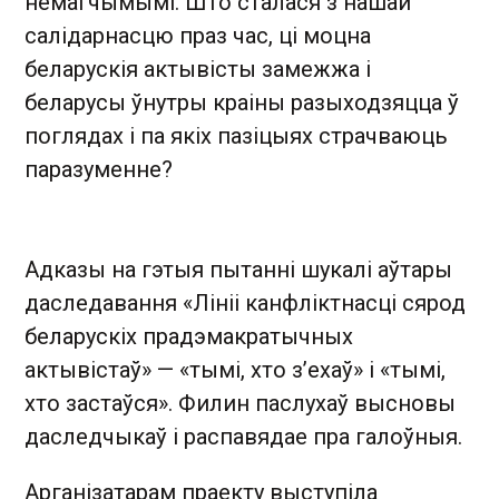
немагчымымі. Што сталася з нашай
салідарнасцю праз час, ці моцна
беларускія актывісты замежжа і
беларусы ўнутры краіны разыходзяцца ў
поглядах і па якіх пазіцыях страчваюць
паразуменне?
Адказы на гэтыя пытанні шукалі аўтары
даследавання «Лініі канфліктнасці сярод
беларускіх прадэмакратычных
актывістаў» — «тымі, хто з’ехаў» і «тымі,
хто застаўся». Филин паслухаў высновы
даследчыкаў і распавядае пра галоўныя.
Арганізатарам праекту выступіла