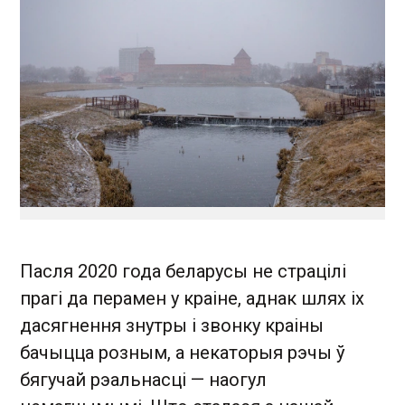
Пасля 2020 года беларусы не страцілі
прагі да перамен у краіне, аднак шлях іх
дасягнення знутры і звонку краіны
бачыцца розным, а некаторыя рэчы ў
бягучай рэальнасці — наогул