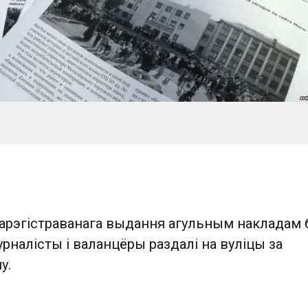
арэгістраванага выдання агульным накладам б
урналісты і валанцёры раздалі на вуліцы за
у.