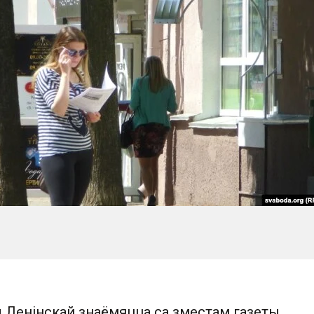
ы Ленінскай знаёмяцца са зместам газеты