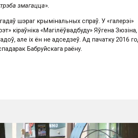
 трэба змагацца
».
гадаў шэраг крымінальных спраў. У «галерэі»
рэт» кіраўніка «Магілёўвадбуду» Яўгена Зюзіна,
гадоў, але іх ён не адседзеў. Ад пачатку 2016 г
аспадарак Бабруйскага раёну.