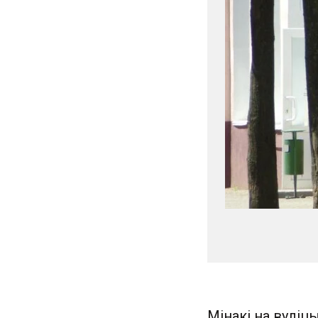
Мінакі на вуліц