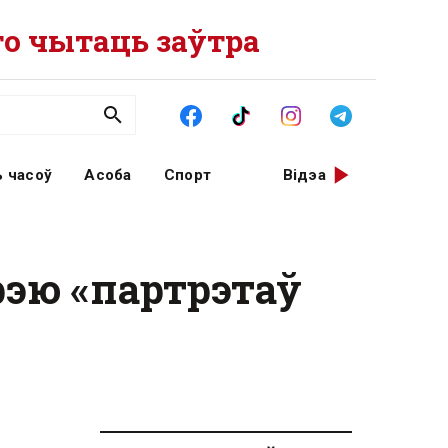
о чытаць заўтра
 часоў
Асоба
Спорт
Відэа
рэю «партрэтаў