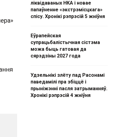
ліквідаваных НКА і новае
папаўненне «экстрэмісцкага»
спісу. Хронікі рэпрэсій 5 жніўня
ера»
Еўрапейская
супрацьбалістычная сістэма
можа быць гатовая да
сярэдзіны 2027 года
ання
Удзельнікі злёту пад Расонамі
паведамілі пра збіццё і
прыніжэнні пасля затрыманняў.
Хронікі рэпрэсій 4 жніўня