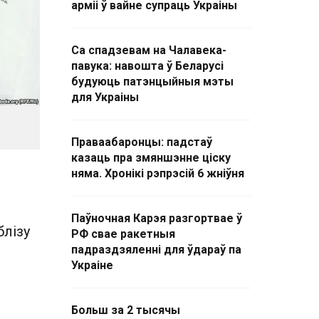
арміі ў вайне супраць Украіны
Са спадзевам на Чалавека-
павука: навошта ў Беларусі
будуюць патэнцыйныя мэты
для Украіны
Праваабаронцы: падстаў
казаць пра змяншэнне ціску
няма. Хронікі рэпрэсій 6 жніўня
Паўночная Карэя разгортвае ў
лізу
РФ свае ракетныя
падраздзяленні для ўдараў па
Украіне
Больш за 2 тысячы