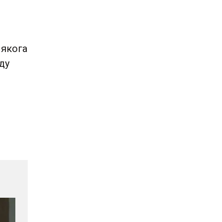
 якога
оду