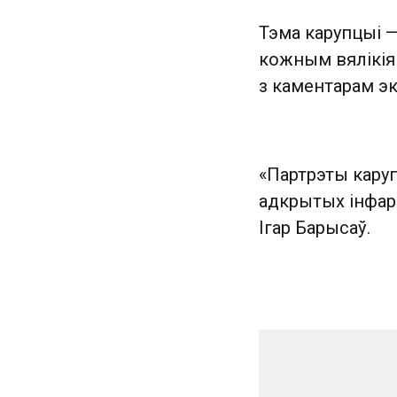
Тэма карупцыі —
кожным вялікія
з каментарам эк
«Партрэты кару
адкрытых інфар
Ігар Барысаў.