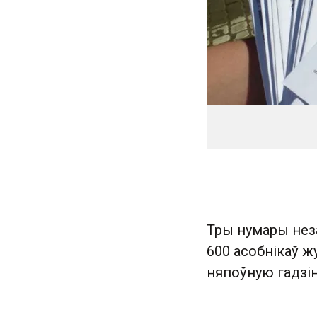
Тры нумары нез
600 асобнікаў ж
няпоўную гадзін