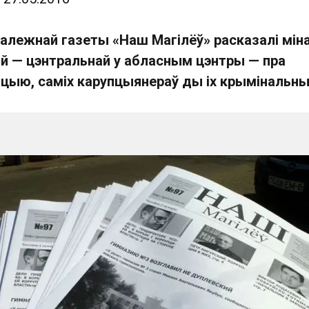
алежнай газеты «Наш Магілёў» расказалі мін
ай — цэнтральнай у абласным цэнтры — пра
цыю, саміх карупцыянераў ды іх крымінальны