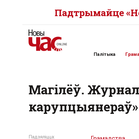
Падтрымайце «Но
Палітыка
Грам
Магілёў. Журнал
карупцыянераў»
Грамадства