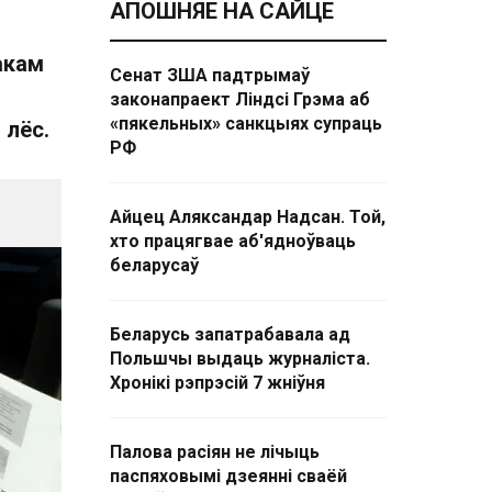
АПОШНЯЕ НА САЙЦЕ
акам
Сенат ЗША падтрымаў
законапраект Ліндсі Грэма аб
«пякельных» санкцыях супраць
 лёс.
РФ
Айцец Аляксандар Надсан. Той,
хто працягвае аб'ядноўваць
беларусаў
Беларусь запатрабавала ад
Польшчы выдаць журналіста.
Хронікі рэпрэсій 7 жніўня
Палова расіян не лічыць
паспяховымі дзеянні сваёй