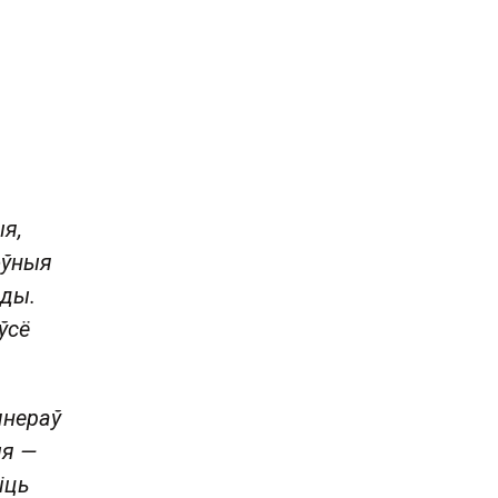
.
я,
оўныя
ады.
ўсё
янераў
я —
іць