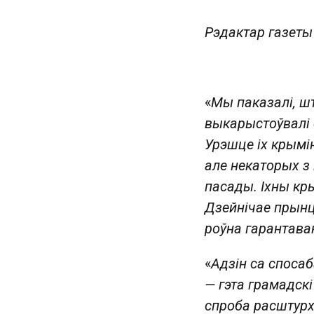
Рэдактар газеты
«
Мы паказалі, ш
выкарыстоўвалі 
Урэшце іх крымі
але некаторых з 
пасады. Іхны кр
Дзейнічае прынцы
роўна гарантава
«
Адзін са споса
— гэта грамадскі
спроба расштурх