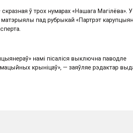
 скразная ў трох нумарах «Нашага Магілёва». У
 матэрыялы пад рубрыкай «Партрэт карупцыян
сперта.
пцыянераў» намі пісаліся выключна паводле
мацыйных крыніцаў», — заяўляе рэдактар выд