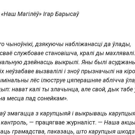
 «Наш Магілёў» Ігар Барысаў
то чыноўнікі, дзякуючы набліжанасці да ўлады,
сваё службовае становішча, кралі ды махлявалі
нальную дзейнасць выкрылі. Яны былі асуджаны
іх неўзабаве вызвалілі і зноў прызначылі на кір
ымінальны лёс ілюструе цяперашняе аблічча ўл
п: нават калі ты злачынца, але свой, дык табе 
на месца пад сонейкам
».
баў змагацца з карупцыяй і выкрываць карупцы
 кантроль,
— працягвае журналіст. —
Наша акцы
аць грамадства, паказаць, што карупцыя шкодз