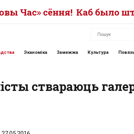
вы Час» сёння!
Каб было шт
адства
Эканоміка
Замежжа
Культура
Повязь
істы ствараюць гале
27.05.2016