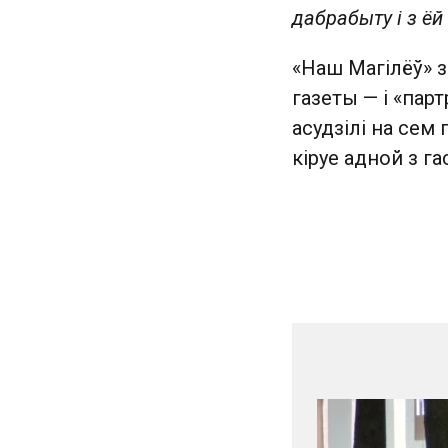
дабрабыту і з ёй
«Наш Магілёў» з
газеты — і «парт
асудзілі на сем 
кіруе адной з г