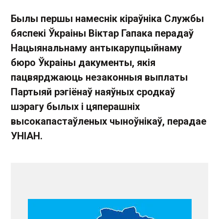
Былы першы намеснік кіраўніка Службы
бяспекі Ўкраіны Віктар Гапака перадаў
Нацыянальнаму антыкарупцыйнаму
бюро Ўкраіны дакументы, якія
пацвярджаюць незаконныя выплаты
Партыяй рэгіёнаў наяўных сродкаў
шэрагу былых і цяперашніх
высокапастаўленых чыноўнікаў, перадае
УНІАН.