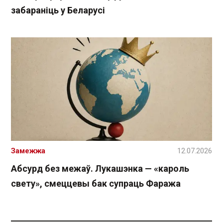
забараніць у Беларусі
Замежжа
12.07.2026
Абсурд без межаў. Лукашэнка — «кароль
свету», смеццевы бак супраць Фаража