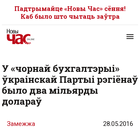
Падтрымайце «Новы Час» сёння!
Каб было што чытаць заўтра
У «чорнай бухгалтэрыі»
ўкраінскай Партыі рэгіёнаў
было два мільярды
долараў
Замежжа
28.05.2016