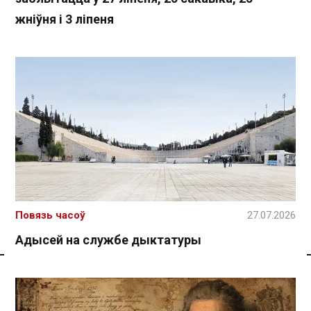
жніўня і 3 ліпеня
Повязь часоў
27.07.2026
Адысей на службе дыктатуры
Спасылка без VPN