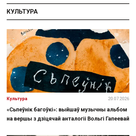
КУЛЬТУРА
Культура
20.07.2026
«Сьпеўнік багоўкі»: выйшаў музычны альбом
на вершы з дзіцячай анталогіі Вольгі Гапеевай