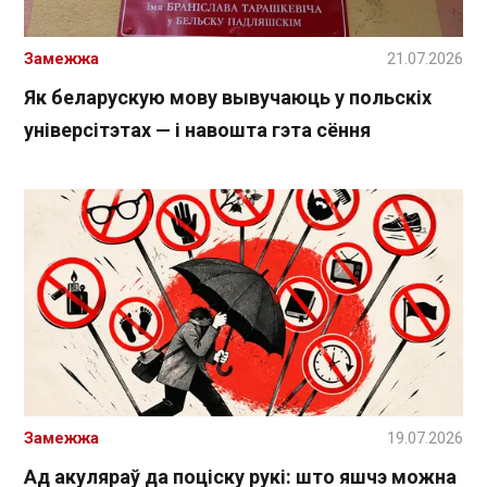
Замежжа
21.07.2026
Як беларускую мову вывучаюць у польскіх
універсітэтах — і навошта гэта сёння
Замежжа
19.07.2026
Ад акуляраў да поціску рукі: што яшчэ можна