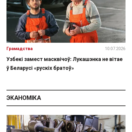
Грамадства
10.07.2026
Узбекі замест масквічоў: Лукашэнка не вітае
ў Беларусі «рускіх братоў»
ЭКАНОМІКА