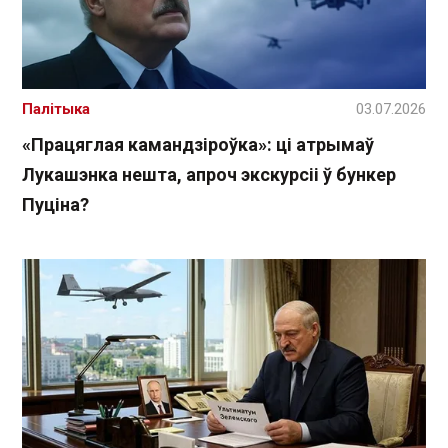
Палітыка
03.07.2026
«Працяглая камандзіроўка»: ці атрымаў
Лукашэнка нешта, апроч экскурсіі ў бункер
Пуціна?