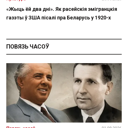
«Жыць ёй два дні». Як расейскія эмігранцкія
газэты ў ЗША пісалі пра Беларусь у 1920-х
ПОВЯЗЬ ЧАСОЎ