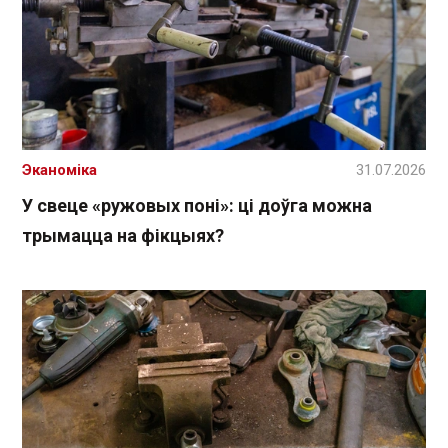
Эканоміка
31.07.2026
У свеце «ружовых поні»: ці доўга можна
трымацца на фікцыях?