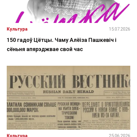
Культура
15.07.2026
150 гадоў Цётцы. Чаму Алёіза Пашкевіч і
сёньня апярэджвае свой час
Культура
25.06.2026