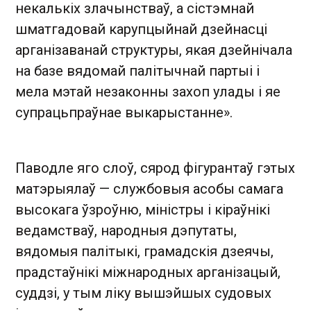
некалькіх злачынстваў, а сістэмнай
шматгадовай карупцыйнай дзейнасці
арганізаванай структуры, якая дзейнічала
на базе вядомай палітычнай партыі і
мела мэтай незаконны захоп улады і яе
супрацьпраўнае выкарыстанне».
Паводле яго слоў, сярод фігурантаў гэтых
матэрыялаў — службовыя асобы самага
высокага ўзроўню, міністры і кіраўнікі
ведамстваў, народныя дэпутаты,
вядомыя палітыкі, грамадскія дзеячы,
прадстаўнікі міжнародных арганізацый,
суддзі, у тым ліку вышэйшых судовых