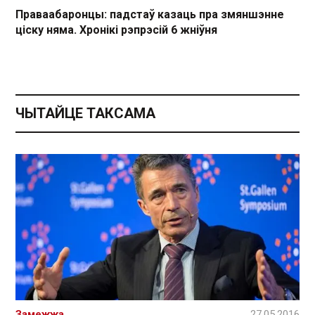
Праваабаронцы: падстаў казаць пра змяншэнне
ціску няма. Хронікі рэпрэсій 6 жніўня
ЧЫТАЙЦЕ ТАКСАМА
Замежжа
27.05.2016