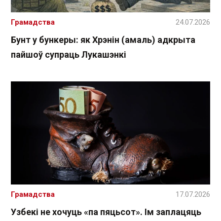
Грамадства
24.07.2026
Бунт у бункеры: як Хрэнін (амаль) адкрыта
пайшоў супраць Лукашэнкі
Грамадства
17.07.2026
Узбекі не хочуць «па пяцьсот». Ім заплацяць