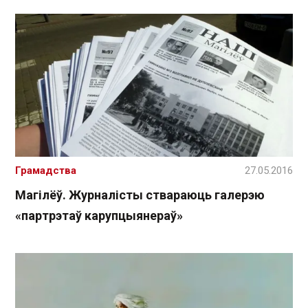
Грамадства
27.05.2016
Магілёў. Журналісты ствараюць галерэю
«партрэтаў карупцыянераў»