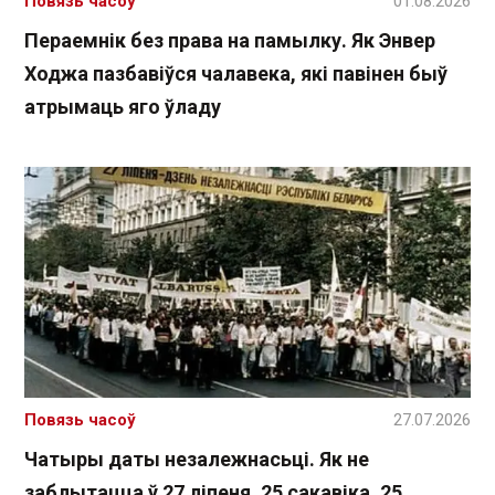
Повязь часоў
01.08.2026
Пераемнік без права на памылку. Як Энвер
Ходжа пазбавіўся чалавека, які павінен быў
атрымаць яго ўладу
Повязь часоў
27.07.2026
Чатыры даты незалежнасьці. Як не
заблытацца ў 27 ліпеня, 25 сакавіка, 25