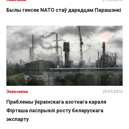
Былы генсек NАТO стаў дарадцам Парашэнкі
Эканоміка
29.05.2016
Праблемы ўкраінскага азотнага караля
Фірташа паспрыялі росту беларускага
экспарту