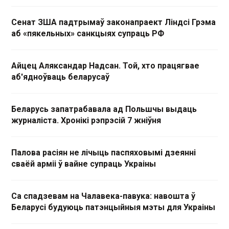
Сенат ЗША падтрымаў законапраект Ліндсі Грэма
аб «пякельных» санкцыях супраць РФ
Айцец Аляксандар Надсан. Той, хто працягвае
аб'ядноўваць беларусаў
Беларусь запатрабавала ад Польшчы выдаць
журналіста. Хронікі рэпрэсій 7 жніўня
Палова расіян не лічыць паспяховымі дзеянні
сваёй арміі ў вайне супраць Украіны
Са спадзевам на Чалавека-павука: навошта ў
Беларусі будуюць патэнцыйныя мэты для Украіны