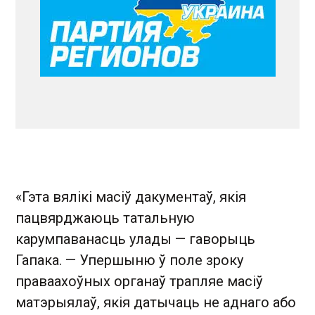
«Гэта вялікі масіў дакументаў, якія
пацвярджаюць татальную
карумпаванасць улады — гаворыць
Гапака. — Упершыню ў поле зроку
праваахоўных органаў трапляе масіў
матэрыялаў, якія датычаць не аднаго або