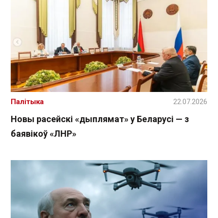
Палітыка
22.07.2026
Новы расейскі «дыплямат» у Беларусі — з
баявікоў «ЛНР»