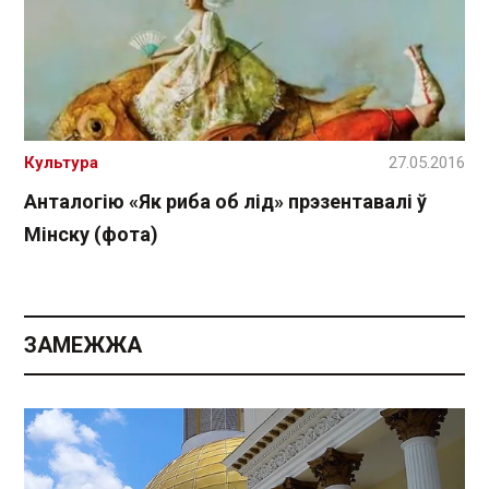
Культура
27.05.2016
Анталогію «Як риба об лід» прэзентавалі ў
Мінску (фота)
ЗАМЕЖЖА