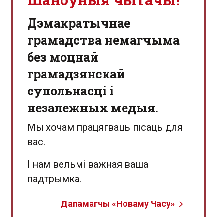
Дэмакратычнае
грамадства немагчыма
без моцнай
грамадзянскай
супольнасці і
незалежных медыя.
Мы хочам працягваць пісаць для
вас.
І нам вельмі важная ваша
падтрымка.
Дапамагчы «Новаму Часу»