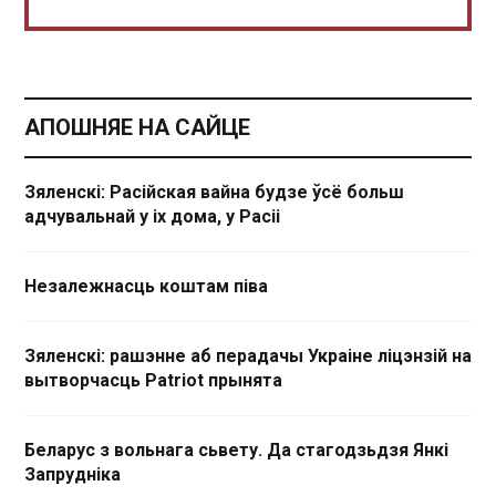
АПОШНЯЕ НА САЙЦЕ
Зяленскі: Расійская вайна будзе ўсё больш
адчувальнай у іх дома, у Расіі
Незалежнасць коштам піва
Зяленскі: рашэнне аб перадачы Украіне ліцэнзій на
вытворчасць Patriot прынята
Беларус з вольнага сьвету. Да стагодзьдзя Янкі
Запрудніка