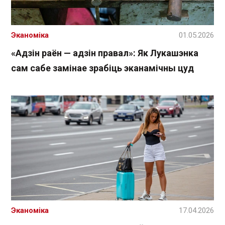
Эканоміка
01.05.2026
«Адзін раён — адзін правал»: Як Лукашэнка
сам сабе замінае зрабіць эканамічны цуд
Эканоміка
17.04.2026