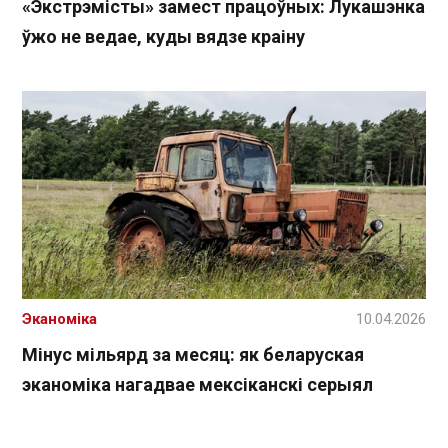
«Экстрэмісты» замест працоўных: Лукашэнка
ўжо не ведае, куды вядзе краіну
Эканоміка
10.04.2026
Мінус мільярд за месяц: як беларуская
эканоміка нагадвае мексіканскі серыял