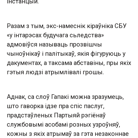
інстанцый.
Разам з тым, экс-намеснік кіраўніка СБУ
«у інтарэсах будучага сьледства»
адмовіўся называць прозвішчы
чыноўнікаў і палітыкаў, якія фігуруюць у
дакументах, а таксама абставіны, пры якіх
гэтыя людзі атрымлівалі грошы.
Аднак, са слоў Гапакі можна зразумець,
што гаворка ідзе пра спіс паслуг,
прадстаўленых Партыяй рэгіёнаў
службовымі асобамі розных узроўняў,
кожны з якіх атрымаў за гэта незаконнае