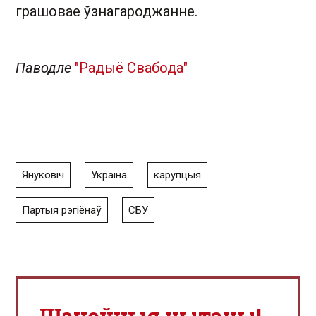
грашовае ўзнагароджанне.
Паводле
"Радыё Свабода"
Януковіч
Украіна
карупцыя
Партыя рэгіёнаў
СБУ
Шаноўныя чытачы!