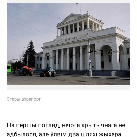
Стары аэрапорт
На першы погляд, нічога крытычнага не
адбылося, але ўявім два шляхі жыхара