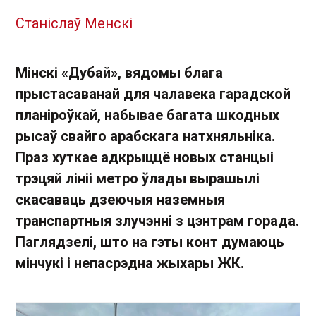
Станіслаў Менскі
Мінскі «Дубай», вядомы блага
прыстасаванай для чалавека гарадской
планіроўкай, набывае багата шкодных
рысаў свайго арабскага натхняльніка.
Праз хуткае адкрыццё новых станцыі
трэцяй лініі метро ўлады вырашылі
скасаваць дзеючыя наземныя
транспартныя злучэнні з цэнтрам горада.
Паглядзелі, што на гэты конт думаюць
мінчукі і непасрэдна жыхары ЖК.