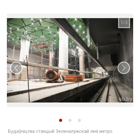
Папярэдні слайд
Наст
Будаўніцтва станцый Зеленалужскай лініі метро