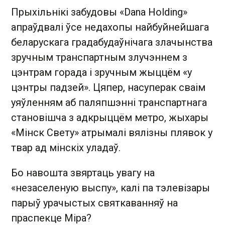
Прыхільнікі забудовы «Dana Holding»
апраўдвалі ўсе недахопы найбуйнейшага
беларускага градабудаўнічага злачынства
зручным транспартным злучэннем з
цэнтрам горада і зручным жыццём «у
цэнтры падзей». Цяпер, насуперак сваім
уяўленням аб паляпшэнні транспартнага
становішча з адкрыццём метро, жыхары
«Мінск Свету» атрымалі вялізны плявок у
твар ад мінскіх уладаў.
Бо навошта звяртаць увагу на
«незаселеную выспу», калі па тэлевізары
парыў урачыстых святкаванняў на
праспекце Міра?