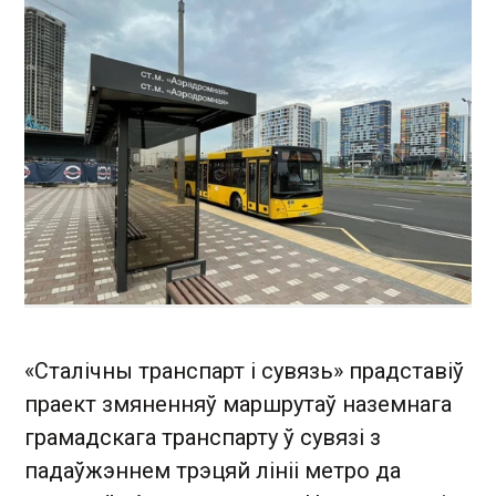
«Сталічны транспарт і сувязь» прадставіў
праект змяненняў маршрутаў наземнага
грамадскага транспарту ў сувязі з
падаўжэннем трэцяй лініі метро да