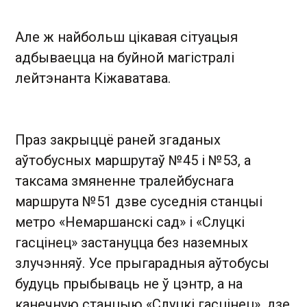
Але ж найбольш цікавая сітуацыя
адбываецца на буйной магістралі
лейтэнанта Кіжаватава.
Праз закрыццё раней згаданых
аўтобусных маршрутаў №45 і №53, а
таксама змяненне тралейбуснага
маршрута №51 дзве суседнія станцыі
метро «Немаршанскі сад» і «Слуцкі
гасцінец» застануцца без наземных
злучэнняў. Усе прыгарадныя аўтобусы
будуць прыбываць не ў цэнтр, а на
канечную станцыю «Слуцкі гасцінец», дзе