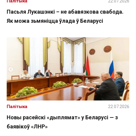
Палітыка
22.07.2026
Пасьля Лукашэнкі – не абавязкова свабода.
Як можа зьмяніцца ўлада ў Беларусі
Палітыка
22.07.2026
Новы расейскі «дыплямат» у Беларусі — з
баявікоў «ЛНР»