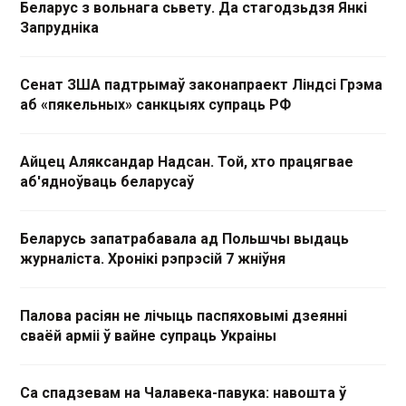
Беларус з вольнага сьвету. Да стагодзьдзя Янкі
Запрудніка
Сенат ЗША падтрымаў законапраект Ліндсі Грэма
аб «пякельных» санкцыях супраць РФ
Айцец Аляксандар Надсан. Той, хто працягвае
аб'ядноўваць беларусаў
Беларусь запатрабавала ад Польшчы выдаць
журналіста. Хронікі рэпрэсій 7 жніўня
Палова расіян не лічыць паспяховымі дзеянні
сваёй арміі ў вайне супраць Украіны
Са спадзевам на Чалавека-павука: навошта ў