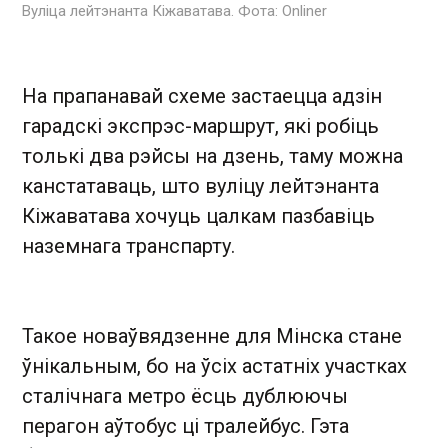
Вуліца лейтэнанта Кіжаватава. Фота: Onliner
На прапанавай схеме застаецца адзін
гарадскі экспрэс-маршрут, які робіць
толькі два рэйсы на дзень, таму можна
канстатаваць, што вуліцу лейтэнанта
Кіжаватава хочуць цалкам пазбавіць
наземнага транспарту.
Такое новаўвядзенне для Мінска стане
ўнікальным, бо на ўсіх астатніх участках
сталічнага метро ёсць дублюючы
перагон аўтобус ці тралейбус. Гэта