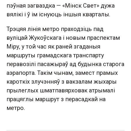
пэўная загваздка — «Мінск Свет» дужа
вялікі і ў ім існуюць іншыя кварталы.
Трэцяя лінія метро праходзіць пад
вуліцай Жукоўскага і новым праспектам
Міру, у той час як раней згаданыя
маршруты грамадскага транспарту
перавозілі пасажыраў ад будынка старога
аэрапорта. Такім чынам, замест прамых
кароткіх злучэнняў з вакзалам жыхары
прылеглых шматпавярховак атрымалі
працяглы маршрут з перасадкай на
метро.