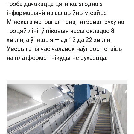
трэба дачакацца цягніка: згодна з
інфармацыяй на афіцыйным сайце
Мінскага метрапалітэна, інтэрвал руху на
трэцяй лініі ў пікавыя часы складае 8
хвілін, а ў іншыя — ад 12 да 22 хвілін.
Увесь гэты час чалавек наўпрост стаіць
на платформе і нікуды не рухаецца.