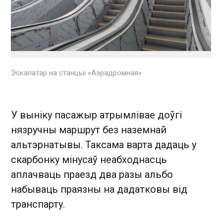
Эскалатар на станцыі «Аэрадромная»
У выніку пасажыр атрымлівае доўгі
нязручны маршрут без наземнай
альтэрнатывы. Таксама варта дадаць у
скарбонку мінусаў неабходнасць
аплачваць праезд два разы альбо
набываць праязны на дадатковы від
транспарту.