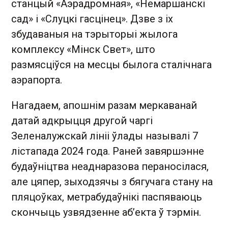
станцый «Аэрадромная», «Немаршанскі
сад» і «Слуцкі гасцінец». Дзве з іх
збудаваныя на тэрыторыі жылога
комплексу «Мінск Свет», што
размясціўся на месцы былога сталічнага
аэрапорта.
Нагадаем, апошнім разам меркаванай
датай адкрыцця другой чаргі
Зеленалужскай лініі ўлады называлі 7
лістапада 2024 года. Раней завяршэнне
будаўніцтва неаднаразова пераносілася,
але цяпер, зыходзячы з бягучага стану на
пляцоўках, метрабудаўнікі паспяваюць
скончыць узвядзенне аб’екта ў тэрмін.