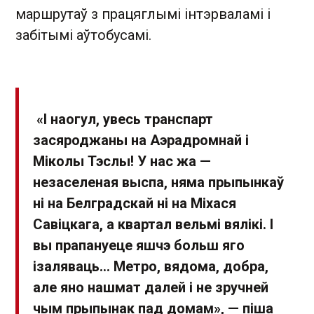
маршрутаў з працяглымі інтэрваламі і
забітымі аўтобусамі.
«І наогул, увесь транспарт
засяроджаны на Аэрадромнай і
Міколы Тэслы! У нас жа —
незаселеная выспа, няма прыпынкаў
ні на Белградскай ні на Міхася
Савіцкага, а квартал вельмі вялікі. І
вы прапануеце яшчэ больш яго
ізаляваць… Метро, вядома, добра,
але яно нашмат далей і не зручней
чым прыпынак пад домам», — піша