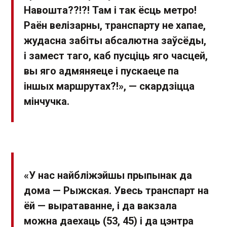
Навошта??!?! Там і так ёсць метро!
Раён велізарны, транспарту не хапае,
жудасна забіты абсалютна заўсёды,
і замест таго, каб пусціць яго часцей,
вы яго адмяняеце і пускаеце па
іншых маршрутах?!», — скардзіцца
мінчучка.
«У нас найбліжэйшы прыпынак да
дома — Рыжская. Увесь транспарт на
ёй — выратаванне, і да вакзала
можна даехаць (53, 45) і да цэнтра