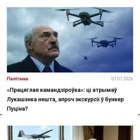
Палітыка
03.07.2026
«Працяглая камандзіроўка»: ці атрымаў
Лукашэнка нешта, апроч экскурсіі ў бункер
Пуціна?
Спасылка без VPN