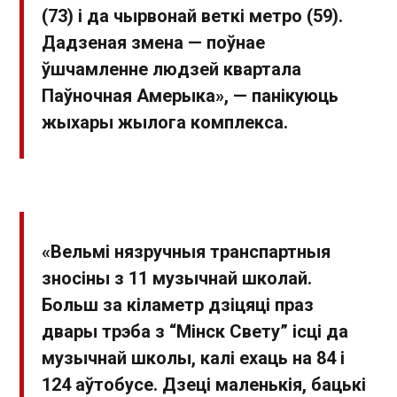
(73) і да чырвонай веткі метро (59).
Дадзеная змена — поўнае
ўшчамленне людзей квартала
Паўночная Амерыка», — панікуюць
жыхары жылога комплекса.
«Вельмі нязручныя транспартныя
зносіны з 11 музычнай школай.
Больш за кіламетр дзіцяці праз
двары трэба з “Мінск Свету” ісці да
музычнай школы, калі ехаць на 84 і
124 аўтобусе. Дзеці маленькія, бацькі