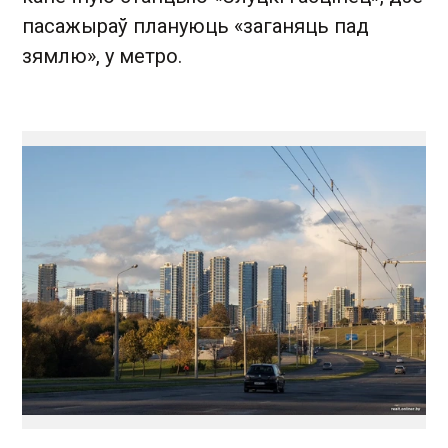
пасажыраў плануюць «заганяць пад
зямлю», у метро.