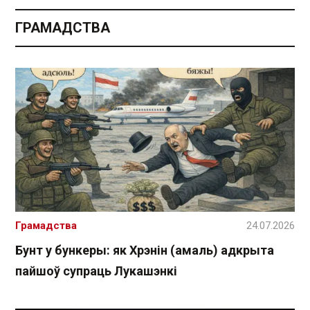
ГРАМАДСТВА
Грамадства
24.07.2026
Бунт у бункеры: як Хрэнін (амаль) адкрыта
пайшоў супраць Лукашэнкі