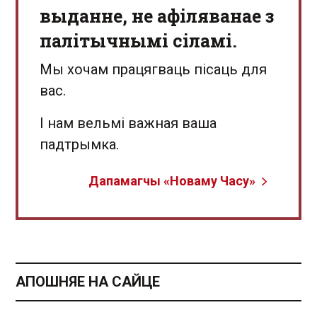
выданне, не афіляванае з
палітычнымі сіламі.
Мы хочам працягваць пісаць для
вас.
І нам вельмі важная ваша
падтрымка.
Дапамагчы «Новаму Часу»
АПОШНЯЕ НА САЙЦЕ