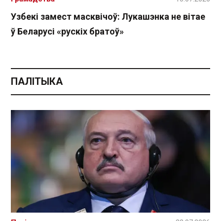
Узбекі замест масквічоў: Лукашэнка не вітае
ў Беларусі «рускіх братоў»
ПАЛІТЫКА