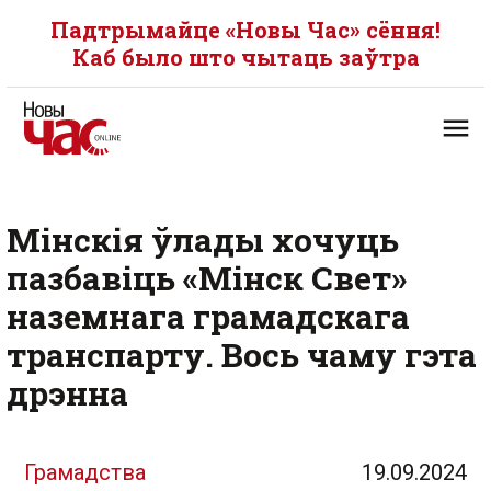
Падтрымайце «Новы Час» сёння!
Каб было што чытаць заўтра
Мінскія ўлады хочуць
пазбавіць «Мінск Свет»
наземнага грамадскага
транспарту. Вось чаму гэта
дрэнна
Грамадства
19.09.2024