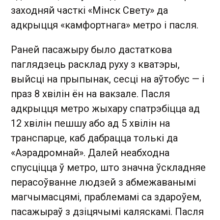
заходняй часткі «Мінск Свету» да
адкрыцця «камфортнага» метро і пасля.
Раней пасажыру было дастаткова
паглядзець расклад руху з кватэры,
выйсці на прыпынак, сесці на аўтобус — і
праз 8 хвілін ён на вакзале. Пасля
адкрыцця метро жыхару спатрэбіцца ад
12 хвілін пешшу або ад 5 хвілін на
транспарце, каб дабрацца толькі да
«Аэрадромнай». Далей неабходна
спусціцца ў метро, што значна ўскладняе
перасоўванне людзей з абмежаванымі
магчымасцямі, праблемамі са здароўем,
пасажыраў з дзіцячымі каляскамі. Пасля