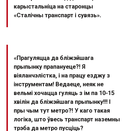
карыстальніца на старонцы
«Сталічны транспарт і сувязь».
«Прагуляцца да бліжэйшага
прыпынку прапануеце?! Я
віяланчэлістка, і на працу езджу з
інструментам! Ведаеце, неяк не
вельмі хочацца гуляць з ім па 10-15
хвілін да бліжэйшага прыпынку!!! І
пры чым тут метро?! У каго такая
логіка, што ўвесь транспарт наземны
трэба да метро пусціць?