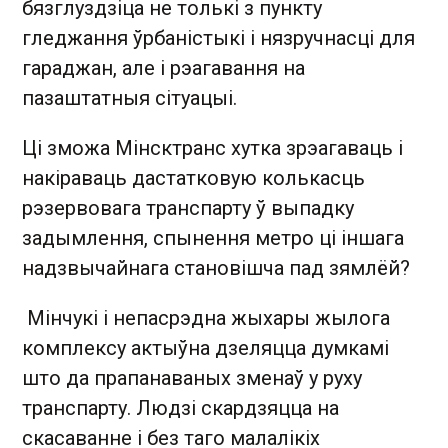
бязглуздзіца не толькі з пункту
гледжання ўрбаністыкі і нязручнасці для
гараджан, але і рэагавання на
пазаштатныя сітуацыі.
Ці зможа Мінсктранс хутка зрэагаваць і
накіраваць дастатковую колькасць
рэзервовага транспарту ў выпадку
задымлення, спынення метро ці іншага
надзвычайнага становішча пад зямлёй?
Мінчукі і непасрэдна жыхары жылога
комплексу актыўна дзеляцца думкамі
што да прапанаваных зменаў у руху
транспарту. Людзі скардзяцца на
скасаванне і без таго малалікіх