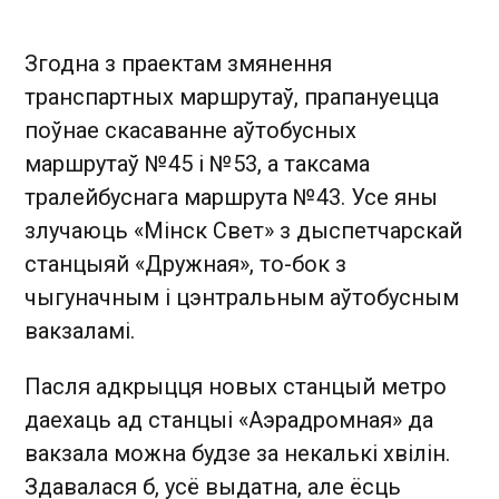
Згодна з праектам змянення
транспартных маршрутаў, прапануецца
поўнае скасаванне аўтобусных
маршрутаў №45 і №53, а таксама
тралейбуснага маршрута №43. Усе яны
злучаюць «Мінск Свет» з дыспетчарскай
станцыяй «Дружная», то-бок з
чыгуначным і цэнтральным аўтобусным
вакзаламі.
Пасля адкрыцця новых станцый метро
даехаць ад станцыі «Аэрадромная» да
вакзала можна будзе за некалькі хвілін.
Здавалася б, усё выдатна, але ёсць