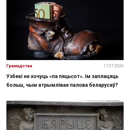
Грамадства
17.07.2026
Узбекі не хочуць «па пяцьсот». Ім заплацяць
больш, чым атрымлівае палова беларусаў?