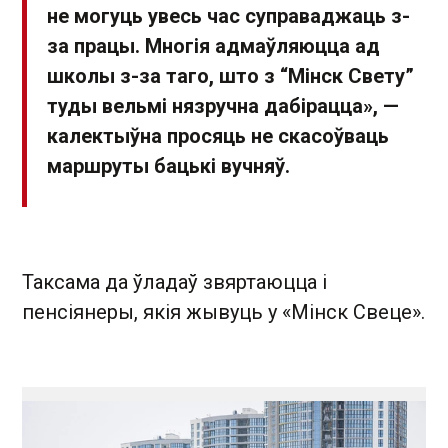
не могуць увесь час суправаджаць з-
за працы. Многія адмаўляюцца ад
школы з-за таго, што з “Мінск Свету”
туды вельмі нязручна дабірацца», —
калектыўна просяць не скасоўваць
маршруты бацькі вучняў.
Таксама да ўладаў звяртаюцца і
пенсіянеры, якія жывуць у «Мінск Свеце».