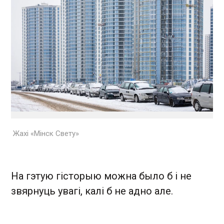
Жахі «Мінск Свету»
На гэтую гісторыю можна было б і не
звярнуць увагі, калі б не адно але.