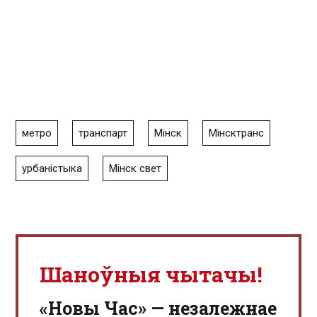
метро
транспарт
Мінск
Мінсктранс
урбаністыка
Мінск свет
Шаноўныя чытачы!
«Новы Час» — незалежнае