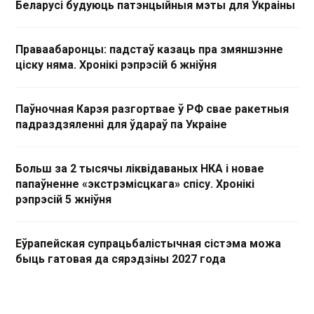
Беларусі будуюць патэнцыйныя мэты для Украіны
Праваабаронцы: падстаў казаць пра змяншэнне
ціску няма. Хронікі рэпрэсій 6 жніўня
Паўночная Карэя разгортвае ў РФ свае ракетныя
падраздзяленні для ўдараў па Украіне
Больш за 2 тысячы ліквідаваных НКА і новае
папаўненне «экстрэмісцкага» спісу. Хронікі
рэпрэсій 5 жніўня
Еўрапейская супрацьбалістычная сістэма можа
быць гатовая да сярэдзіны 2027 года