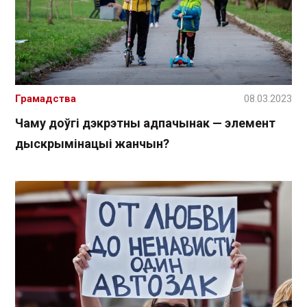
Грамадства
08.03.2023
Чаму доўгі дэкрэтны адпачынак — элемент
дыскрымінацыі жанчын?