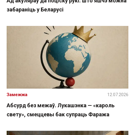
Ад акуляраў да поціску рукі: што яшчэ можна
забараніць у Беларусі
Замежжа
12.07.2026
Абсурд без межаў. Лукашэнка — «кароль
свету», смеццевы бак супраць Фаража