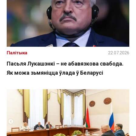
Палітыка
22.07.2026
Пасьля Лукашэнкі – не абавязкова свабода.
Як можа зьмяніцца ўлада ў Беларусі