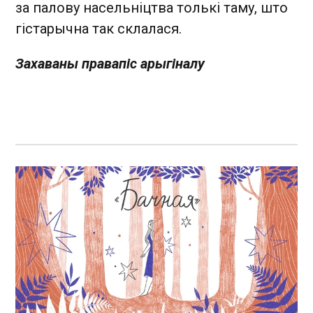
за палову насельніцтва толькі таму, што
гістарычна так склалася.
Захаваны правапіс арыгіналу