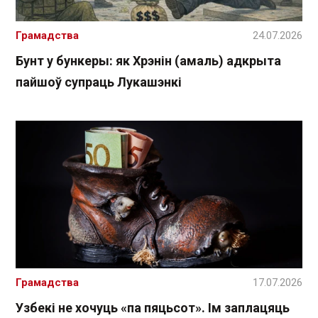
Грамадства
24.07.2026
Бунт у бункеры: як Хрэнін (амаль) адкрыта
пайшоў супраць Лукашэнкі
Грамадства
17.07.2026
Узбекі не хочуць «па пяцьсот». Ім заплацяць