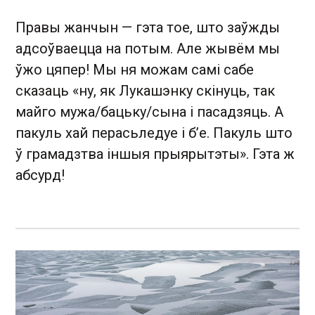
Правы жанчын — гэта тое, што заўжды
адсоўваецца на потым. Але жывём мы
ўжо цяпер! Мы ня можам самі сабе
сказаць «ну, як Лукашэнку скінуць, так
майго мужа/бацьку/сына і пасадзяць. А
пакуль хай перасьледуе і б’е. Пакуль што
ў грамадзтва іншыя прыярытэты». Гэта ж
абсурд!