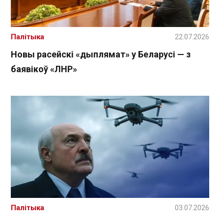
Палітыка
22.07.2026
Новы расейскі «дыплямат» у Беларусі — з
баявікоў «ЛНР»
Палітыка
03.07.2026