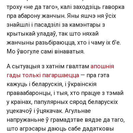
троху «не да таго», калі заходзіць гаворка
пра абарону жанчын. Яны яшчэ ня ўсіх
знайшлі і пасадзілі за камэнтары з
крытыкай уладаў, так што няхай
жанчыны разьбіраюцца, хто і чаму іх бʼе.
Мо ўвогуле самі вінаватыя.
А сытуацыя з хатнім гвалтам
апошнія
гады толькі пагаршаецца
— пра гэта
кажуць і беларускія, і ўкраінскія
праваабаронцы, і тыя, хто працуе з тэмай
у краінах, папулярных сярод беларускіх
уцекачоў і ўцякачак. Агульнае
напружаньне ў грамадзтве вядзе да таго,
што агрэсары даюць сабе дадатковы