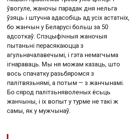
ўвогуле, жаночы парадак дня нельга
ўзяць і штучна адасобіць ад усіх астатніх,
бо жанчын у Беларусі больш за 50
адсоткаў. Спэцыфічныя жаночыя
пытаньні перасякаюцца з
агульначалавечымі, і гэта немагчыма
ігнараваць. Мы ня можам казаць, што
вось спачатку разьбяромся з
палітвязьнямі, а потым — з жанчынамі.
Бо сярод палітзьняволеных ёсьць
жанчыны, і іх вопыт у турме не такі ж
самы, як у мужчынаў.