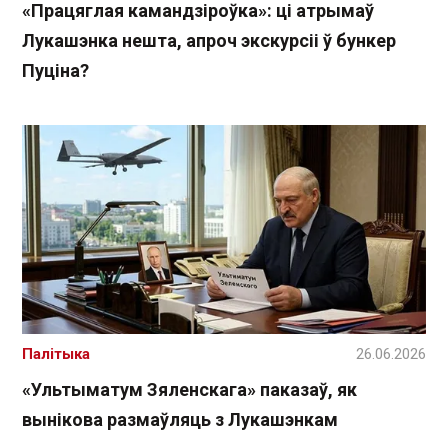
«Працяглая камандзіроўка»: ці атрымаў
Лукашэнка нешта, апроч экскурсіі ў бункер
Пуціна?
Палітыка
26.06.2026
«Ультыматум Зяленскага» паказаў, як
вынікова размаўляць з Лукашэнкам