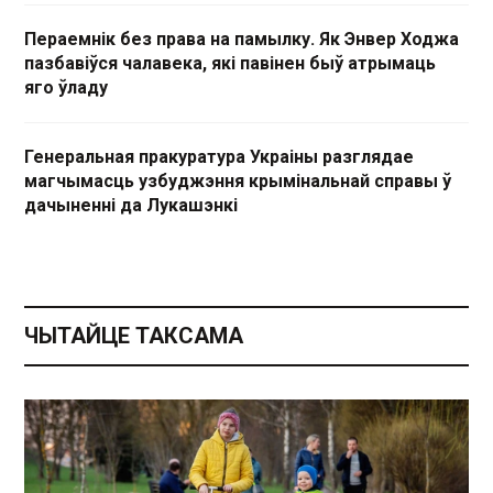
Пераемнік без права на памылку. Як Энвер Ходжа
пазбавіўся чалавека, які павінен быў атрымаць
яго ўладу
Генеральная пракуратура Украіны разглядае
магчымасць узбуджэння крымінальнай справы ў
дачыненні да Лукашэнкі
ЧЫТАЙЦЕ ТАКСАМА