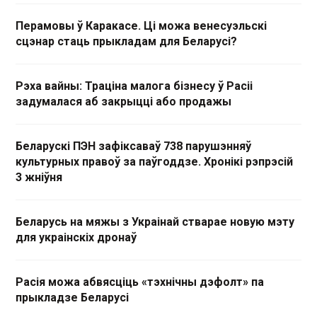
Перамовы ў Каракасе. Ці можа венесуэльскі
сцэнар стаць прыкладам для Беларусі?
Рэха вайны: Траціна малога бізнесу ў Расіі
задумалася аб закрыцці або продажы
Беларускі ПЭН зафіксаваў 738 парушэнняў
культурных правоў за паўгоддзе. Хронікі рэпрэсій
3 жніўня
Беларусь на мяжы з Украінай стварае новую мэту
для украінскіх дронаў
Расія можа абвясціць «тэхнічны дэфолт» па
прыкладзе Беларусі