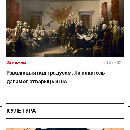
Замежжа
04.07.2026
Рэвалюцыя пад градусам. Як алкаголь
дапамог стварыць ЗША
КУЛЬТУРА
Спасылка без VPN