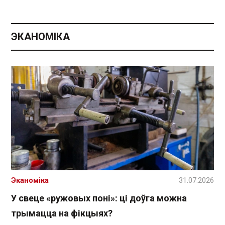
ЭКАНОМІКА
Эканоміка
31.07.2026
У свеце «ружовых поні»: ці доўга можна
трымацца на фікцыях?