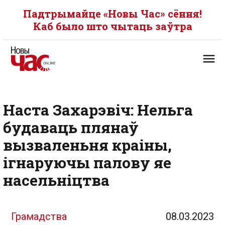
Падтрымайце «Новы Час» сёння!
Каб было што чытаць заўтра
Наста Захарэвіч: Нельга
будаваць плянаў
вызваленьня краіны,
ігнаруючы палову яе
насельніцтва
Грамадства
08.03.2023