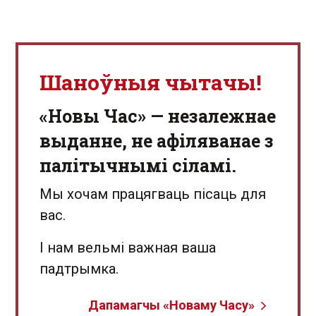
Шаноўныя чытачы!
«Новы Час» — незалежнае
выданне, не афіляванае з
палітычнымі сіламі.
Мы хочам працягваць пісаць для
вас.
І нам вельмі важная ваша
падтрымка.
Дапамагчы «Новаму Часу»