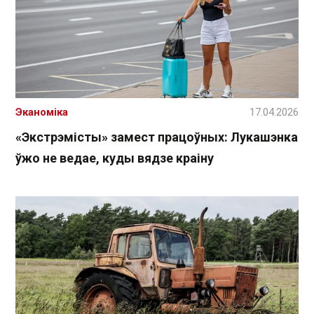
Эканоміка
17.04.2026
«Экстрэмісты» замест працоўных: Лукашэнка
ўжо не ведае, куды вядзе краіну