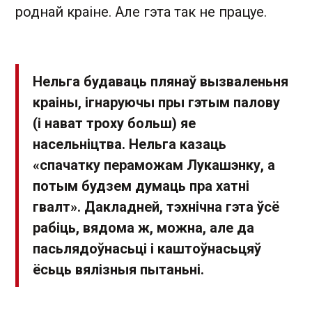
роднай краіне. Але гэта так не працуе.
Нельга будаваць плянаў вызваленьня
краіны, ігнаруючы пры гэтым палову
(і нават троху больш) яе
насельніцтва. Нельга казаць
«спачатку пераможам Лукашэнку, а
потым будзем думаць пра хатні
гвалт». Дакладней, тэхнічна гэта ўсё
рабіць, вядома ж, можна, але да
пасьлядоўнасьці і каштоўнасьцяў
ёсьць вялізныя пытаньні.