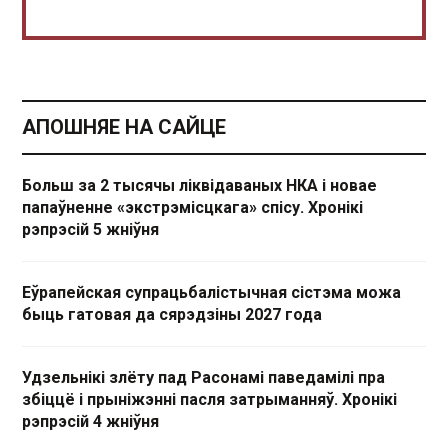
АПОШНЯЕ НА САЙЦЕ
Больш за 2 тысячы ліквідаваных НКА і новае
папаўненне «экстрэмісцкага» спісу. Хронікі
рэпрэсій 5 жніўня
Еўрапейская супрацьбалістычная сістэма можа
быць гатовая да сярэдзіны 2027 года
Удзельнікі злёту пад Расонамі паведамілі пра
збіццё і прыніжэнні пасля затрыманняў. Хронікі
рэпрэсій 4 жніўня