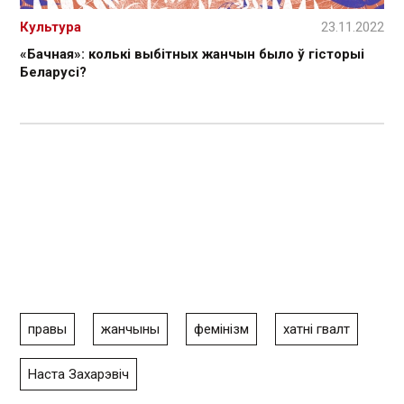
Культура
23.11.2022
«Бачная»: колькі выбітных жанчын было ў гісторыі
Беларусі?
правы
жанчыны
фемінізм
хатні гвалт
Наста Захарэвіч