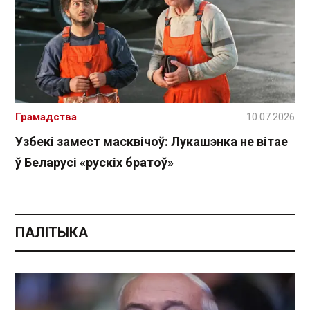
Грамадства
10.07.2026
Узбекі замест масквічоў: Лукашэнка не вітае
ў Беларусі «рускіх братоў»
ПАЛІТЫКА