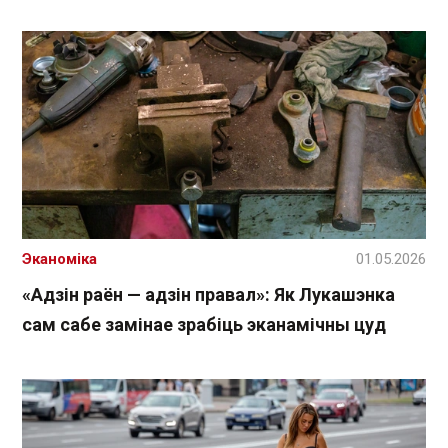
Эканоміка
01.05.2026
«Адзін раён — адзін правал»: Як Лукашэнка
сам сабе замінае зрабіць эканамічны цуд