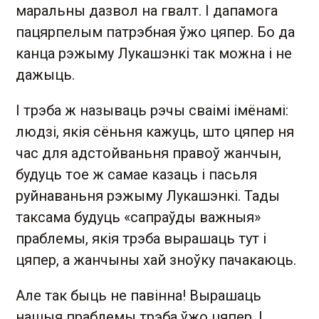
маральны дазвол на гвалт. І дапамога
пацярпелым патрэбная ўжо цяпер. Бо да
канца рэжыму Лукашэнкі так можна і не
дажыць.
І трэба ж называць рэчы сваімі імёнамі:
людзі, якія сёньня кажуць, што цяпер ня
час для адстойваньня правоў жанчын,
будуць тое ж самае казаць і пасьля
руйнаваньня рэжыму Лукашэнкі. Тады
таксама будуць «сапраўды важныя»
праблемы, якія трэба вырашаць тут і
цяпер, а жанчыны хай зноўку пачакаюць.
Але так быць не павінна! Вырашаць
нашыя праблемы трэба ўжо цяпер. І