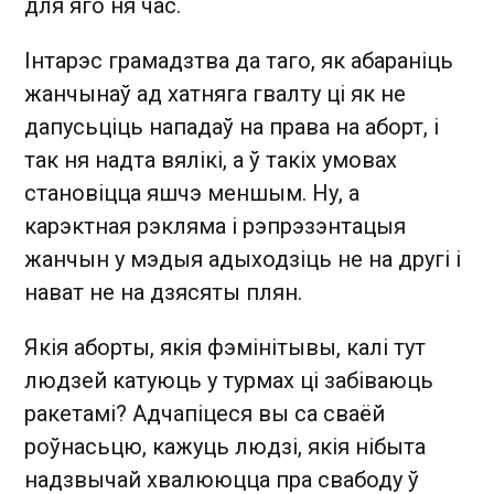
для яго ня час.
Інтарэс грамадзтва да таго, як абараніць
жанчынаў ад хатняга гвалту ці як не
дапусьціць нападаў на права на аборт, і
так ня надта вялікі, а ў такіх умовах
становіцца яшчэ меншым. Ну, а
карэктная рэкляма і рэпрэзэнтацыя
жанчын у мэдыя адыходзіць не на другі і
нават не на дзясяты плян.
Якія аборты, якія фэмінітывы, калі тут
людзей катуюць у турмах ці забіваюць
ракетамі? Адчапіцеся вы са сваёй
роўнасьцю, кажуць людзі, якія нібыта
надзвычай хвалююцца пра свабоду ў