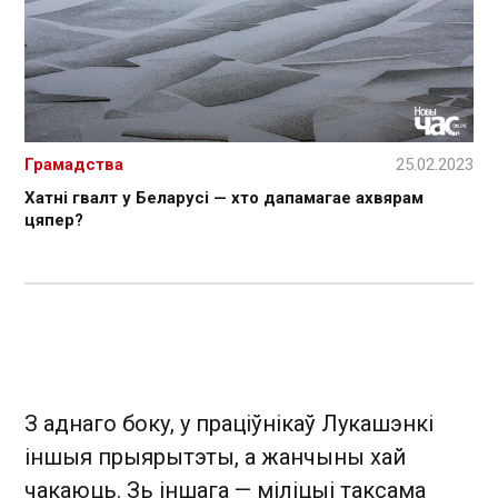
Грамадства
25.02.2023
Хатні гвалт у Беларусі — хто дапамагае ахвярам
цяпер?
З аднаго боку, у праціўнікаў Лукашэнкі
іншыя прыярытэты, а жанчыны хай
чакаюць. Зь іншага — міліцыі таксама