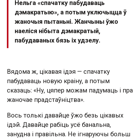
Нельга «спачатку пабудаваць
дэмакратыю», а потым уключыцца ў
жаночыя пытаньні. Жанчыны ўжо
наеліся нібыта дэмакратый,
пабудаваных бязь іх удзелу.
Вядома ж, цікавая ідэя — спачатку
пабудаваць новую краіну, а потым
сказаць: «Ну, цяпер можам падумаць і пра
жаночае прадстаўніцтва».
Вось толькі давайце ўжо безь цікавых
ідэй. Давайце рабіць усё банальна,
занудна і правільна. Не ігнаруючы больш