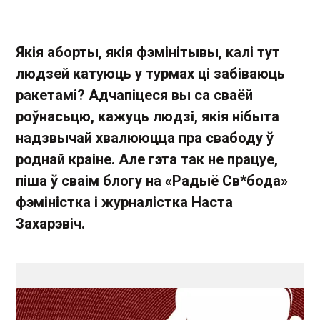
Якія аборты, якія фэмінітывы, калі тут
людзей катуюць у турмах ці забіваюць
ракетамі? Адчапіцеся вы са сваёй
роўнасьцю, кажуць людзі, якія нібыта
надзвычай хвалююцца пра свабоду ў
роднай краіне. Але гэта так не працуе,
піша ў сваім блогу на «Радыё Св*бода»
фэміністка і журналістка Наста
Захарэвіч.