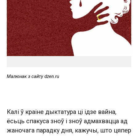
Малюнак з сайту dzen.ru
Калі ў краіне дыктатура ці ідзе вайна,
ёсьць спакуса зноў і зноў адмахвацца ад
жаночага парадку дня, кажучы, што цяпер