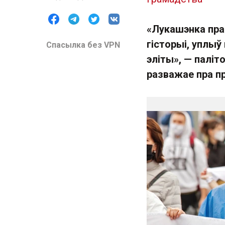
«Лукашэнка пра
гісторыі, уплыў
Спасылка без VPN
эліты», — паліт
разважае пра пр