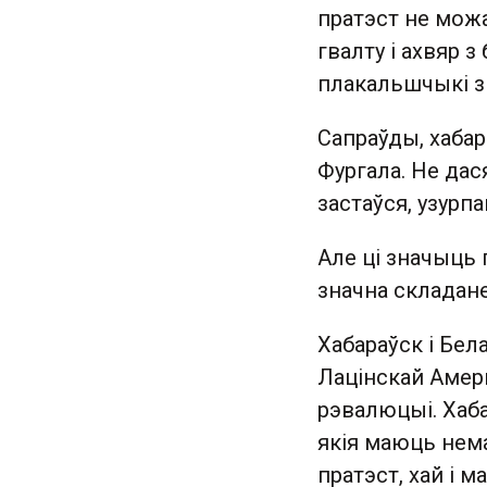
пратэст не мож
гвалту і ахвяр 
плакальшчыкі з 
Сапраўды, хабар
Фургала. Не дас
застаўся, узурп
Але ці значыць 
значна складане
Хабараўск і Бел
Лацінскай Амеры
рэвалюцыі. Хаб
якія маюць нема
пратэст, хай і 