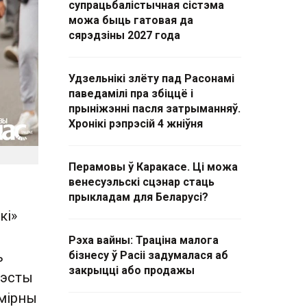
супрацьбалістычная сістэма
можа быць гатовая да
сярэдзіны 2027 года
Удзельнікі злёту пад Расонамі
паведамілі пра збіццё і
прыніжэнні пасля затрыманняў.
Хронікі рэпрэсій 4 жніўня
Перамовы ў Каракасе. Ці можа
венесуэльскі сцэнар стаць
прыкладам для Беларусі?
кі»
Рэха вайны: Траціна малога
ь
бізнесу ў Расіі задумалася аб
закрыцці або продажы
тэсты
 мірны