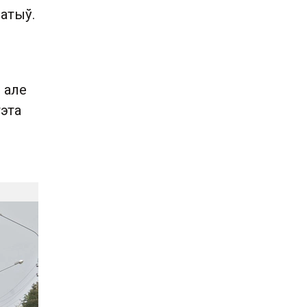
атыў.
, але
гэта