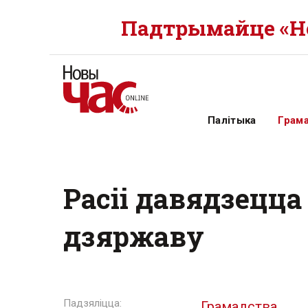
Падтрымайце «Но
Палітыка
Грам
Расіі давядзецца
дзяржаву
Грамадства