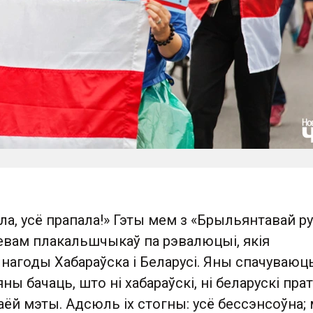
ла, усё прапала!» Гэты мем з «Брыльянтавай ру
евам плакальшчыкаў па рэвалюцыі, якія
нагоды Хабараўска і Беларусі. Яны спачуваюц
ны бачаць, што ні хабараўскі, ні беларускі пра
аёй мэты. Адсюль іх стогны: усё бессэнсоўна;