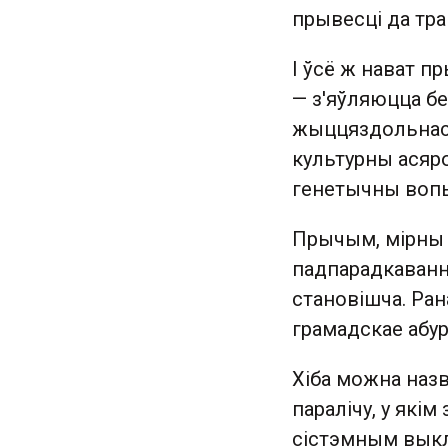
прывесці да тр
І ўсё ж нават п
— з'яўляюцца б
жыццяздольнасц
культурны асяро
генетычны воп
Прычым, мірны 
падпарадкаванне
становішча. Ран
грамадскае абур
Хіба можна назв
паралічу, у які
сістэмным выкл