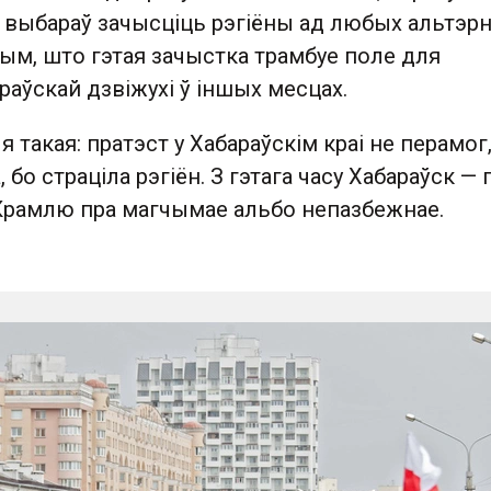
 выбараў зачысціць рэгіёны ад любых альтэрн
 тым, што гэтая зачыстка трамбуе поле для
раўскай дзвіжухі ў іншых месцах.
я такая: пратэст у Хабараўскім краі не перамог
 бо страціла рэгіён. З гэтага часу Хабараўск — 
рамлю пра магчымае альбо непазбежнае.