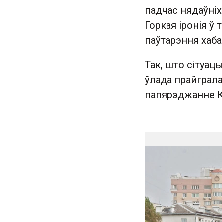
падчас нядаўніх
Горкая іронія ў
паўтарэння хаба
Так, што сітуацы
ўлада прайграла,
папярэджанне К