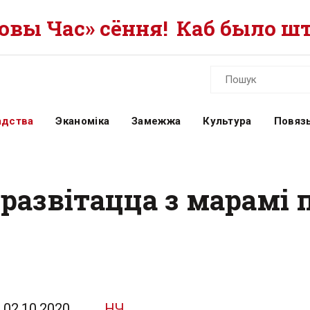
вы Час» сёння!
Каб было шт
адства
Эканоміка
Замежжа
Культура
Повязь
 развітацца з марамі
02.10.2020
НЧ