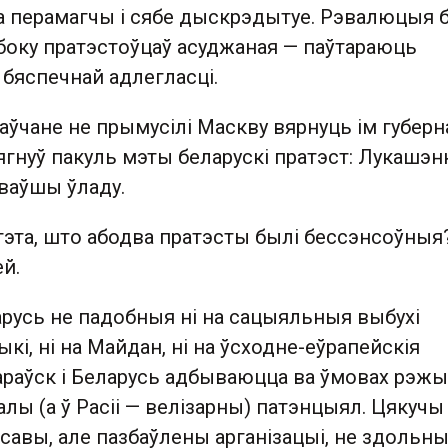
а перамагчы і сябе дыскрэдытуе. Рэвалюцыя 
з боку пратэстоўцаў асуджаная — паўтараюць
бяспечнай адлегласці.
аўчане не прымусілі Маскву вярнуць ім губерн
ягнуў пакуль мэты беларускі пратэст: Лукашэн
аваўшы ўладу.
гэта, што абодва пратэсты былі бессэнсоўныя
й.
арусь не падобныя ні на сацыяльныя выбухі
кі, ні на Майдан, ні на ўсходне-еўрапейскія
араўск і Беларусь адбываюцца ва ўмовах рэжы
лы (а ў Расіі — велізарны) патэнцыял. Цякучы
масавы, але пазбаўлены арганізацыі, не здольн