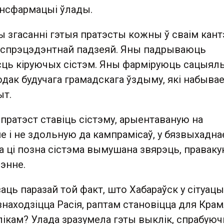
ансфармацыі ўлады.
ры згасанні гэтыя пратэсты кожны ў сваім кан
еспрэцэдэнтнай падзеяй. Яны падрываюць
ь кіруючых сістэм. Яны фарміруюць сацыяль
дак будучага грамадскага ўздыму, які набыва
ыт.
пратэст ставіць сістэму, арыентаваную на
 і не здольную да кампрамісаў, у бязвыхадна
а ці позна сістэма вымушана звярэць, правак
энне.
аць паразай той факт, што Хабараўск у сітуацы
м знаходзіцца Расія, раптам становіцца для Кра
ікам? Улада зразумела гэты выклік, спрабую