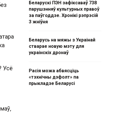
Беларускі ПЭН зафіксаваў 738
без
парушэнняў культурных правоў
за паўгоддзе. Хронікі рэпрэсій
3 жніўня
атара
Беларусь на мяжы з Украінай
ка
стварае новую мэту для
украінскіх дронаў
? Усё
Расія можа абвясціць
«тэхнічны дэфолт» па
прыкладзе Беларусі
маў,
ы