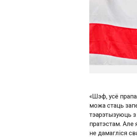
«Шэф, усё прапа
можа стаць зап
тэарэтызуюць з 
пратэстам. Але я
не дамагліся св