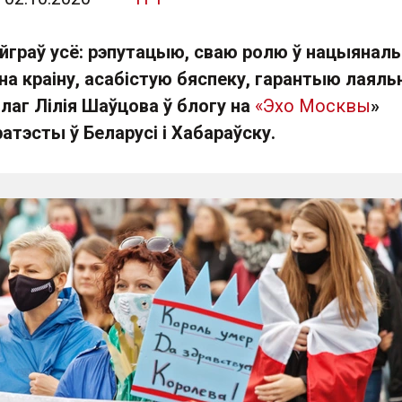
йграў усё: рэпутацыю, сваю ролю ў нацыянал
 на краіну, асабістую бяспеку, гарантыю лаяль
олаг Лілія Шаўцова ў блогу на
«Эхо Москвы
»
атэсты ў Беларусі і Хабараўску.