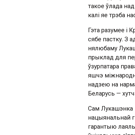
такое ўлада над 
калі яе трэба 
Гэта разумее і 
сябе пастку. З 
нялюбаму Лукаш
прыклад для пе
ўзурпатара прав
яшчэ міжнародн
надзею на нарм
Беларусь — хут
Сам Лукашэнка 
нацыянальнай гі
гарантыю лаяль