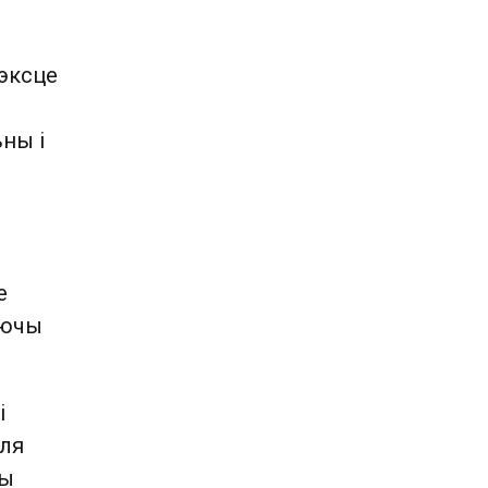
тэксце
ны і
е
е
уючы
і
мля
чы