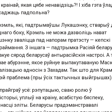
краінай, якая цябе ненавідзіць?! І хіба гэта ўла
насаджаць падпольна?
Крэмль, які, падтрымаўшы Лукашэнку, стварыў
аднаго боку, Крэмль не можа дазволіць нават
энку зваліцца пад напорам пратэсту — кепскі
раймання. З іншага — падтрымка Расіяй белару
акуе сярод беларусаў антырасійскія настроі. А 
ае абурэнне, якое руйнуе выпакутаваную Мас
алізацыю адносін з Захадам. Так што для Кра
чэй праблема (пры ўсіх тактычных выйгрышах)
прайграў усё: рэпутацыю, сваю ролю ў
сторыі, уплыў на краіну, асабістую бяспеку,
насці эліты. Беларусы прадэманстравалі