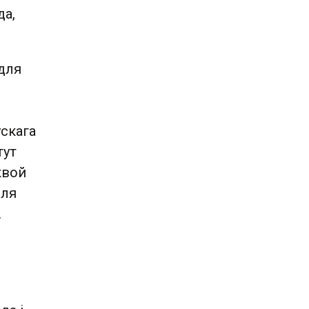
да,
 для
скага
тут
квой
мля
.