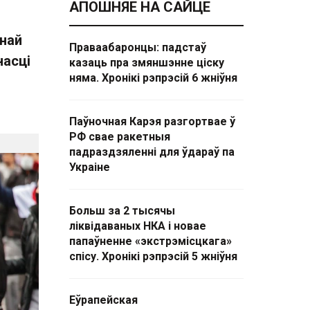
АПОШНЯЕ НА САЙЦЕ
ьнай
Праваабаронцы: падстаў
насці
казаць пра змяншэнне ціску
няма. Хронікі рэпрэсій 6 жніўня
Паўночная Карэя разгортвае ў
РФ свае ракетныя
падраздзяленні для ўдараў па
Украіне
Больш за 2 тысячы
ліквідаваных НКА і новае
папаўненне «экстрэмісцкага»
спісу. Хронікі рэпрэсій 5 жніўня
Еўрапейская