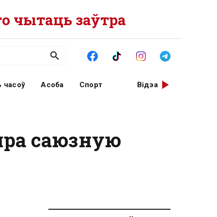
о чытаць заўтра
 часоў
Асоба
Спорт
Відэа
 пра саюзную