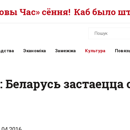
вы Час» сёння!
Каб было шт
адства
Эканоміка
Замежжа
Культура
Повязь
 Беларусь застаецца 
.04.2016