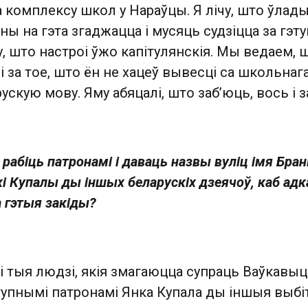
 комплексу школ у Нараўцы. Я лічу, што ўлад
нны на гэта згаджацца і мусяць судзіцца за гэт
чу, што настроі ўжо капітулянскія. Мы ведаем, 
лі за тое, што ён не хацеў вывесці са школьнаг
скую мову. Яму абяцалі, што заб’юць, вось і за
рабіць патронамі і даваць назвы вуліц імя Бран
кі Купалы ды іншых беларускіх дзеячоў, каб ад
 гэтыя закіды?
лі тыя людзі, якія змагаюцца супраць Ваўкавыц
тупнымі патронамі Янка Купала ды іншыя выб