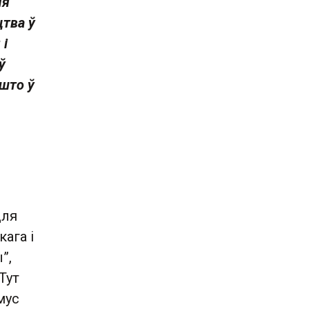
мя
тва ў
 і
ў
 што ў
для
ага і
”,
Тут
мус