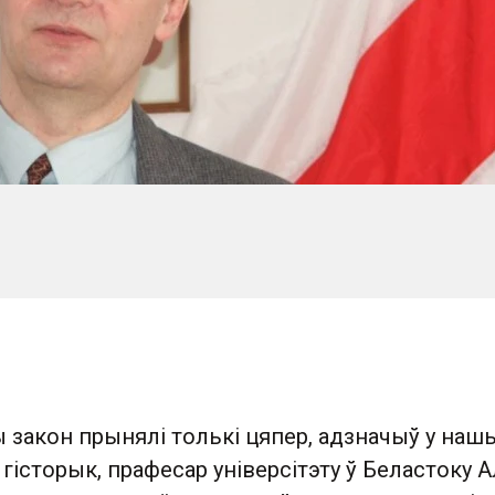
ы закон прынялі толькі цяпер, адзначыў у на
 гісторык, прафесар універсітэту ў Беластоку А