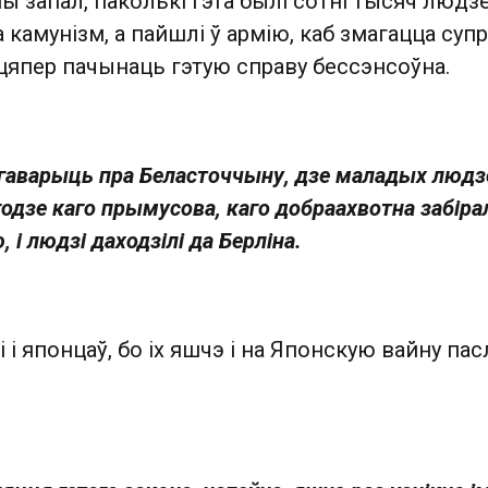
 запал, паколькі гэта былі сотні тысяч людзе
а камунізм, а пайшлі ў армію, каб змагацца суп
цяпер пачынаць гэтую справу бессэнсоўна.
і гаварыць пра Беласточчыну, дзе маладых людз
одзе каго прымусова, каго добраахвотна забірал
і людзі даходзілі да Берліна.
 і японцаў, бо іх яшчэ і на Японскую вайну пас