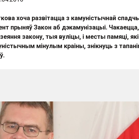
кова хоча развітацца з камуністычнай спадч
ент прыняў Закон аб дэкамунізацыі. Чакаецца
зеяння закону, тыя вуліцы, і месты памяці, як
ністычным мінулым краіны, знікнуць з тапані
ў.