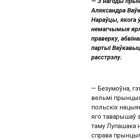
— З нагоды прыня
Аляксандра Ваўк
Нараўцы, якога 
немагчымыя ярлы
праверку, абвіна
партыі Ваўкавыцк
расстрэлу.
— Безумоўна, гэ
вельмі прынцыпо
польскіх нацыян
яго таварышаў з
таму Лупашака н
справа прынцыпо