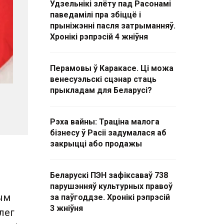
Удзельнікі злёту пад Расонамі
паведамілі пра збіццё і
прыніжэнні пасля затрыманняў.
Хронікі рэпрэсій 4 жніўня
Перамовы ў Каракасе. Ці можа
венесуэльскі сцэнар стаць
прыкладам для Беларусі?
Рэха вайны: Траціна малога
бізнесу ў Расіі задумалася аб
закрыцці або продажы
Беларускі ПЭН зафіксаваў 738
парушэнняў культурных правоў
шым
за паўгоддзе. Хронікі рэпрэсій
3 жніўня
лег