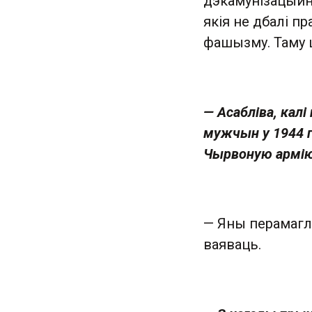
дэкамунізацыйны
якія не дбалі пр
фашызму. Таму 
— Асабліва, кал
мужчын у 1944 г
Чырвоную армію, 
— Яны перамаглі
ваяваць.