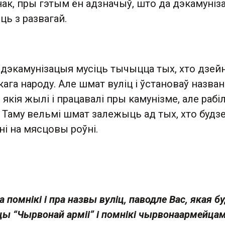
ак, пры гэтым ён адзначыў, што да дэкамуніз
ць з развагай.
 дэкамунізацыя мусіць тычыцца тых, хто дзейн
ага народу. Але шмат вуліц і ўстановаў назва
якія жылі і працавалі пры камунізме, але рабіл
 Таму вельмі шмат залежыць ад тых, хто будз
і на мясцовы роўні.
а помнікі і пра назвы вуліц, паводле Вас, якая б
цы “Чырвонай арміі” і помнікі чырвонаармейцам