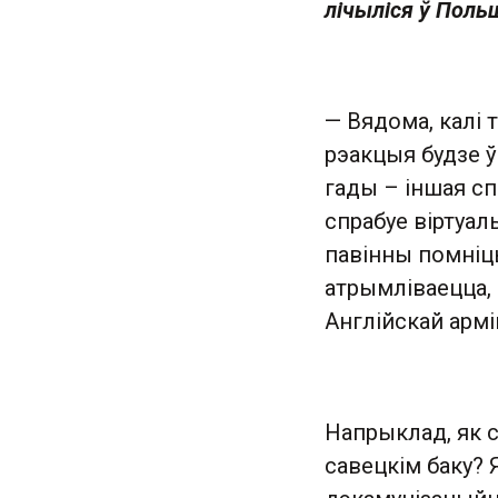
лічыліся ў Поль
— Вядома, калі 
рэакцыя будзе ў
гады – іншая сп
спрабуе віртуал
павінны помніць
атрымліваецца, 
Англійскай армі
Напрыклад, як с
савецкім баку? 