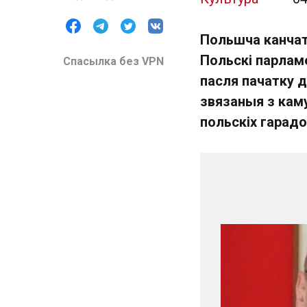
Польшча канчат
Польскі парлам
Спасылка без VPN
пасля пачатку д
звязаныя з каму
польскіх гарадо