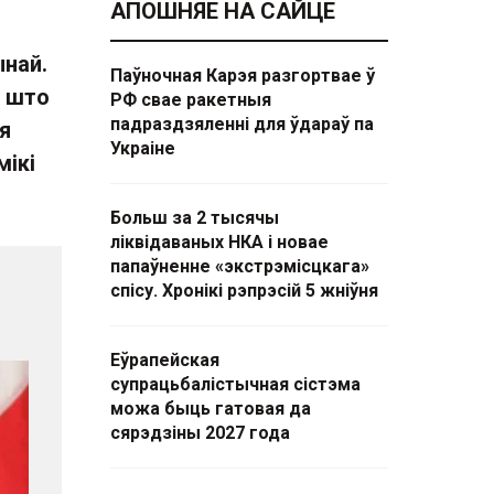
АПОШНЯЕ НА САЙЦЕ
ынай.
Паўночная Карэя разгортвае ў
, што
РФ свае ракетныя
падраздзяленні для ўдараў па
ія
Украіне
мікі
Больш за 2 тысячы
ліквідаваных НКА і новае
папаўненне «экстрэмісцкага»
спісу. Хронікі рэпрэсій 5 жніўня
Еўрапейская
супрацьбалістычная сістэма
можа быць гатовая да
сярэдзіны 2027 года