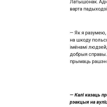
Латышонак. Адн
варта падыходзі
— Як я разумею,
на шкоду польск
імёнамі людзей, 
добрыя справы.
прымаць рашэнн
— Калі казаць пр
рэакцыя на вулі