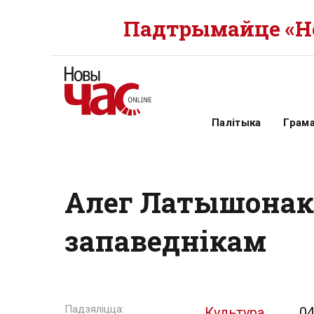
Падтрымайце «Но
Палітыка
Грам
Алег Латышонак:
запаведнікам
Культура
04