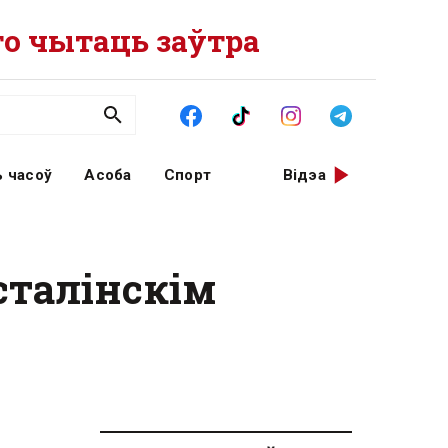
о чытаць заўтра
 часоў
Асоба
Спорт
Відэа
сталінскім