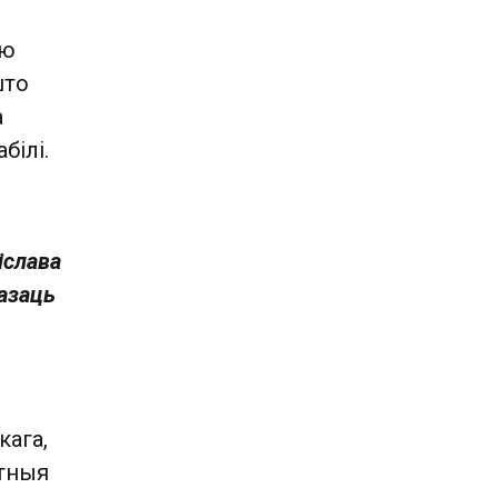
ы
ую
што
а
білі.
іслава
казаць
кага,
ітныя