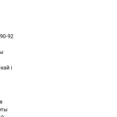
990-92
Мы
кай і
а
эты