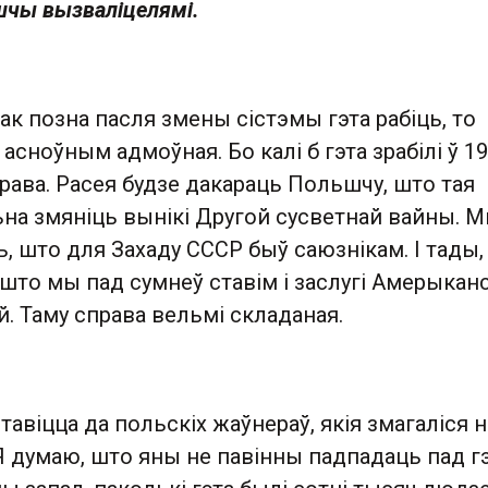
шчы вызваліцелямі.
так позна пасля змены сістэмы гэта рабіць, то
 асноўным адмоўная. Бо калі б гэта зрабілі ў 1
рава. Расея будзе дакараць Польшчу, што тая
ьна змяніць вынікі Другой сусветнай вайны. 
, што для Захаду СССР быў саюзнікам. І тады,
што мы пад сумнеў ставім і заслугі Амерыканс
й. Таму справа вельмі складаная.
тавіцца да польскіх жаўнераў, якія змагаліся н
Я думаю, што яны не павінны падпадаць пад г