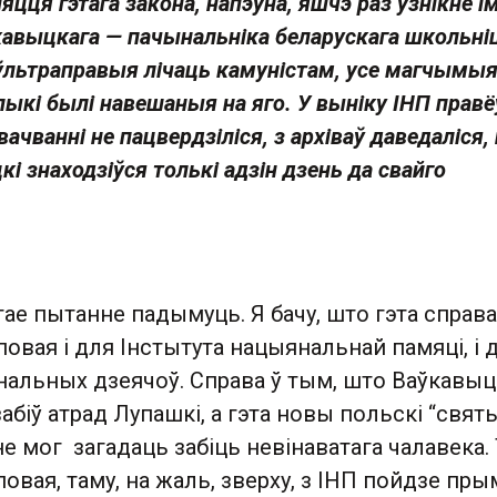
цця гэтага закона, напэўна, яшчэ раз узнікне і
авыцкага — пачынальніка беларускага школьніц
ўльтраправыя лічаць камуністам, усе магчымыя
кі былі навешаныя на яго. У выніку ІНП правё
вачванні не пацвердзіліся, з архіваў даведаліся,
і знаходзіўся толькі адзін дзень да свайго
тае пытанне падымуць. Я бачу, што гэта справа
вая і для Інстытута нацыянальнай памяці, і 
альных дзеячоў. Справа ў тым, што Ваўкавыцк
абіў атрад Лупашкі, а гэта новы польскі “святы
е мог загадаць забіць невінаватага чалавека. 
вая, таму, на жаль, зверху, з ІНП пойдзе пры