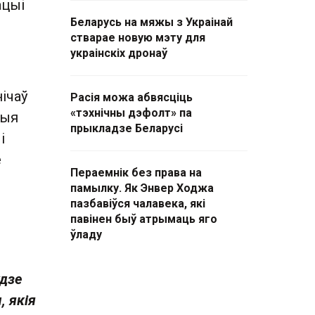
ацыі
Беларусь на мяжы з Украінай
стварае новую мэту для
украінскіх дронаў
ічаў
Расія можа абвясціць
«тэхнічны дэфолт» па
ныя
прыкладзе Беларусі
і
е
Пераемнік без права на
памылку. Як Энвер Ходжа
пазбавіўся чалавека, які
павінен быў атрымаць яго
ўладу
удзе
, якія