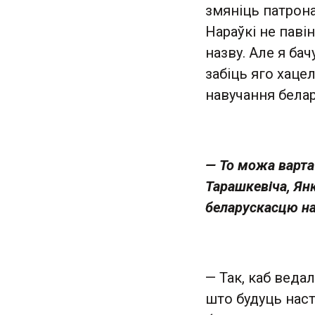
змяніць патрона
Нараўкі не паві
назву. Але я ба
забіць яго хаце
навучання белару
— То можа варта 
Тарашкевіча, Ян
беларускасцю на
— Так, каб веда
што будуць нас