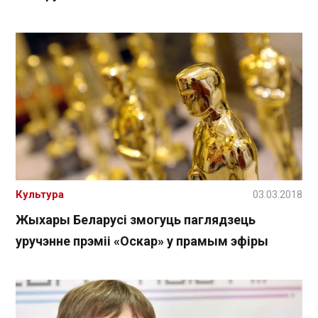
Культура
03.03.2018
Жыхары Беларусі змогуць паглядзець
уручэнне прэміі «Оскар» у прамым эфіры