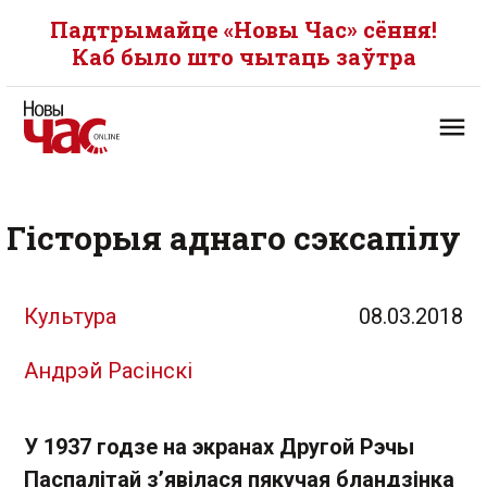
Падтрымайце «Новы Час» сёння!
Каб было што чытаць заўтра
Гісторыя аднаго сэксапілу
Культура
08.03.2018
Андрэй Расінскі
У 1937 годзе на экранах Другой Рэчы
Паспалітай з’явілася пякучая бландзінка