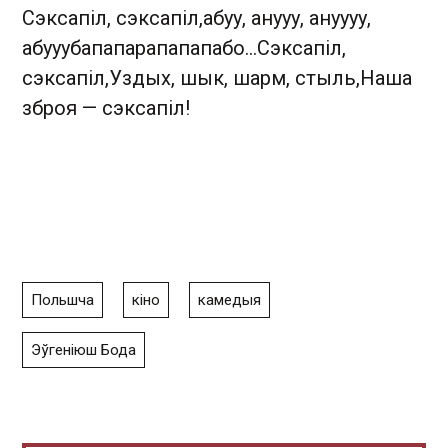
Сэксапіл, сэксапіл,абуу, анууу, ануууу,
абууубапапарапапапабо…Сэксапіл,
сэксапіл,Уздых, шык, шарм, стыль,Наша
зброя — сэксапіл!
Польшча
кіно
камедыя
Эўгеніюш Бода