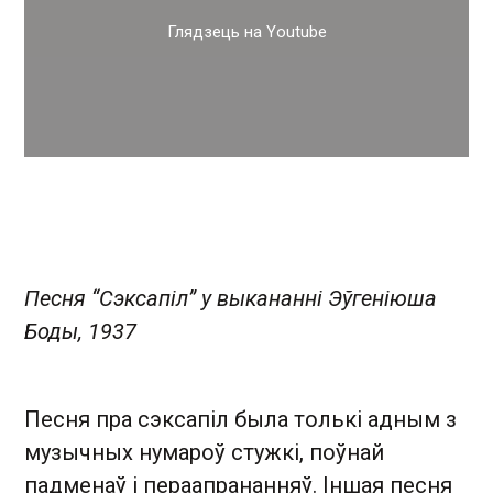
Глядзець на Youtube
Песня “Сэксапіл” у выкананні Эўгеніюша
Боды, 1937
Песня пра сэксапіл была толькі адным з
музычных нумароў стужкі, поўнай
падменаў і пераапрананняў. Іншая песня