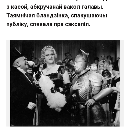
з касой, абкручанай вакол галавы.
Таямнічая бландзінка, спакушаючы
публіку, спявала пра сэксапіл.