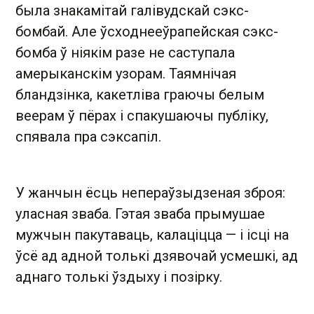
была знакамітай галівудскай сэкс-
бомбай. Але ўсходнееўрапейская сэкс-
бомба ў ніякім разе не саступала
амерыканскім узорам. Таямнічая
бландзінка, какетліва граючы белым
веерам ў пёрах і спакушаючы публіку,
спявала пра сэксапіл.
У жанчын ёсць непераўзыдзеная зброя:
уласная зваба. Гэтая зваба прымушае
мужчын пакутаваць, калаціцца — і ісці на
ўсё ад адной толькі дзявочай усмешкі, ад
аднаго толькі ўздыху і позірку.