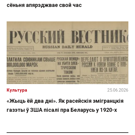
сёньня апярэджвае свой час
Культура
25.06.2026
«Жыць ёй два дні». Як расейскія эмігранцкія
газэты ў ЗША пісалі пра Беларусь у 1920-х