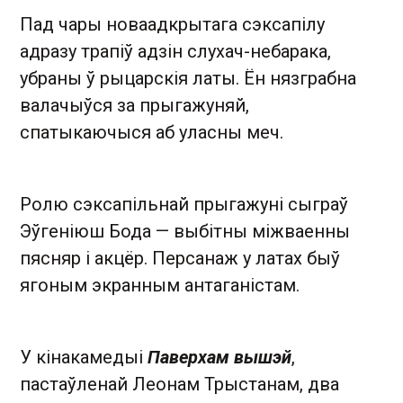
Пад чары новаадкрытага сэксапілу
адразу трапіў адзін слухач-небарака,
убраны ў рыцарскія латы. Ён нязграбна
валачыўся за прыгажуняй,
спатыкаючыся аб уласны меч.
Ролю сэксапільнай прыгажуні сыграў
Эўгеніюш Бода — выбітны міжваенны
пясняр і акцёр. Персанаж у латах быў
ягоным экранным антаганістам.
У кінакамедыі
Паверхам вышэй
,
пастаўленай Леонам Трыстанам, два