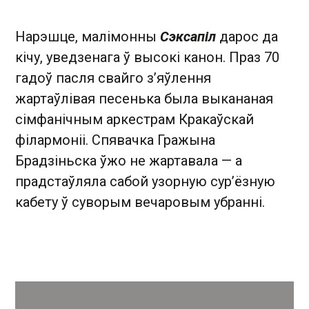
Нарэшце, малімонны
Сэксапіл
дарос да
кічу, уведзенага ў высокі канон. Праз 70
гадоў пасля свайго з’яўлення
жартаўлівая песенька была выкананая
сімфанічным аркестрам Кракаўскай
філармоніі. Спявачка Гражына
Брадзіньска ўжо не жартавала — а
прадстаўляла сабой узорную сур’ёзную
кабету ў суворым вечаровым убранні.