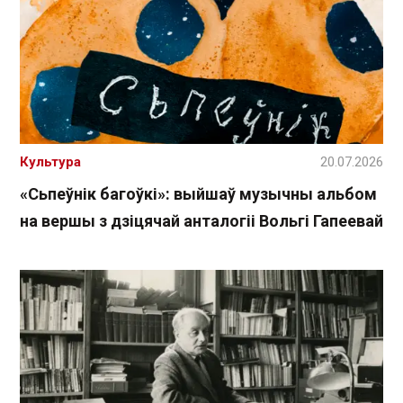
Культура
20.07.2026
«Сьпеўнік багоўкі»: выйшаў музычны альбом
на вершы з дзіцячай анталогіі Вольгі Гапеевай