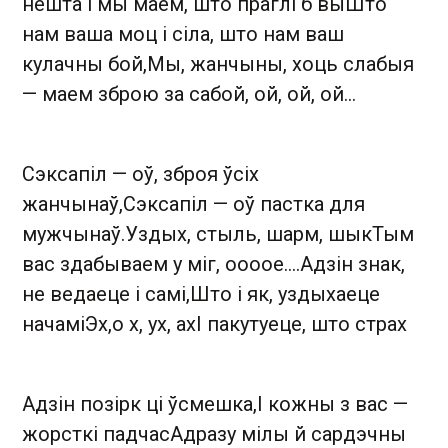
нешта і мы маем, што праглі б выШто
нам ваша моц і сіла, што нам ваш
кулачны бой,Мы, жанчыны, хоць слабыя
— маем зброю за сабой, ой, ой, ой…
Сэксапіл — оў, зброя ўсіх
жанчынаў,Сэксапіл — оў пастка для
мужчынаў.Уздых, стыль, шарм, шыкТым
вас здабываем у міг, оооое….Адзін знак,
не ведаеце і самі,Што і як, уздыхаеце
начаміЭх,о х, ух, ахІ пакутуеце, што страх
Адзін позірк ці ўсмешка,І кожны з вас —
жорсткі падчасАдразу мілы й сардэчны