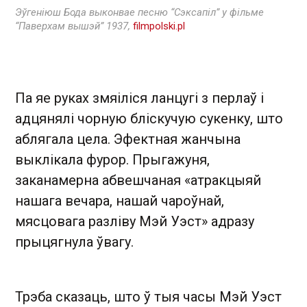
Эўгеніюш Бода выконвае песню “Сэксапіл” у фільме
“Паверхам вышэй” 1937,
filmpolski.pl
Па яе руках змяіліся ланцугі з перлаў і
адцянялі чорную бліскучую сукенку, што
аблягала цела. Эфектная жанчына
выклікала фурор. Прыгажуня,
заканамерна абвешчаная «атракцыяй
нашага вечара, нашай чароўнай,
мясцовага разліву Мэй Уэст» адразу
прыцягнула ўвагу.
Трэба сказаць, што ў тыя часы Мэй Уэст