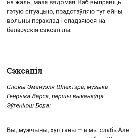
на жаль, мала вядомая. Каб выправіць
гэтую сітуацыю, прадстаўляю тут ейны
вольны пераклад і спадзяюся на
беларускія сэксапілы:
Сэксапіл
Словы Эмануэля Шлехтэра, музыка
Генрыка Варса, першы выканаўца
Эўгеніюш Бода:
Вы, мужчыны, хуліганы — а мы слабыАле