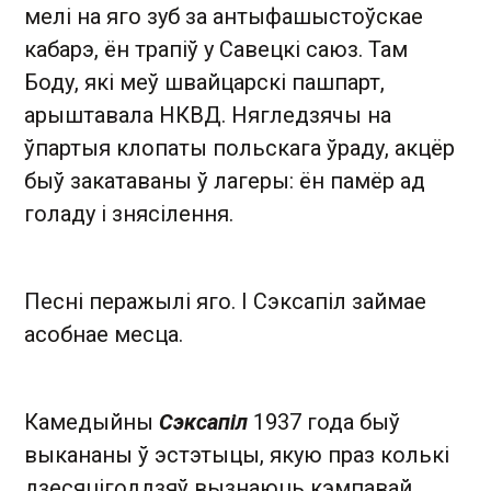
мелі на яго зуб за антыфашыстоўскае
кабарэ, ён трапіў у Савецкі саюз. Там
Боду, які меў швайцарскі пашпарт,
арыштавала НКВД. Нягледзячы на
ўпартыя клопаты польскага ўраду, акцёр
быў закатаваны ў лагеры: ён памёр ад
голаду і знясілення.
Песні перажылі яго. І Сэксапіл займае
асобнае месца.
Камедыйны
Сэксапіл
1937 года быў
выкананы ў эстэтыцы, якую праз колькі
дзесяцігоддзяў вызнаюць кэмпавай.