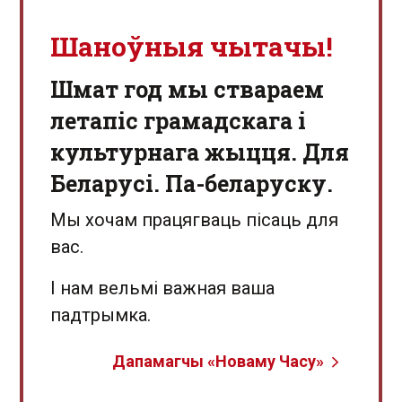
Шаноўныя чытачы!
Шмат год мы ствараем
летапіс грамадскага і
культурнага жыцця. Для
Беларусі. Па-беларуску.
Мы хочам працягваць пісаць для
вас.
І нам вельмі важная ваша
падтрымка.
Дапамагчы «Новаму Часу»