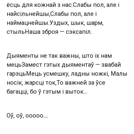
ёсць для кожнай з нас.Слабы пол, але і
найсільнейшы,Слабы пол, але і
наймацнейшы.Уздых, шык, шарм,
стыльНаша зброя — сэксапіл.
Дыяменты не так важны, што іх нам
мецьЗамест гэтых дыяментаў — звабай
гарэцьМець усмешку, ладны ножкі, Малы
носік, жарсці ток,То важней за ўсе
багацці, бо ў гэтым і выток…
Оў, оў, оoooo….