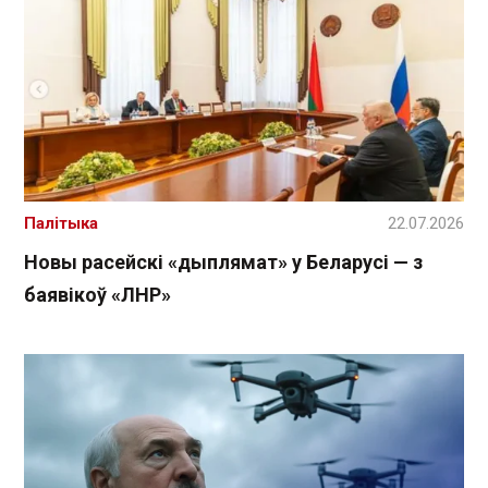
Палітыка
22.07.2026
Новы расейскі «дыплямат» у Беларусі — з
баявікоў «ЛНР»