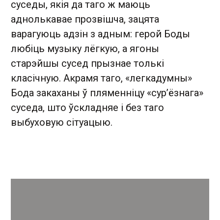
суседы, якія да таго ж маюць
аднолькавае прозвішча, зацята
варагуюць адзін з адным: герой Боды
любіць музыку лёгкую, а ягоны
старэйшы сусед прызнае толькі
класічную. Акрамя таго, «легкадумны»
Бода закаханы ў пляменніцу «сур’ёзнага»
суседа, што ўскладняе і без таго
выбуховую сітуацыю.