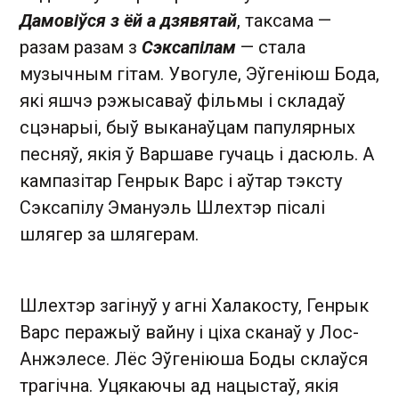
Дамовіўся з ёй а дзявятай
, таксама —
разам разам з
Сэксапілам
— стала
музычным гітам. Увогуле, Эўгеніюш Бода,
які яшчэ рэжысаваў фільмы і складаў
сцэнарыі, быў выканаўцам папулярных
песняў, якія ў Варшаве гучаць і дасюль. А
кампазітар Генрык Варс і аўтар тэксту
Сэксапілу Эмануэль Шлехтэр пісалі
шлягер за шлягерам.
Шлехтэр загінуў у агні Халакосту, Генрык
Варс перажыў вайну і ціха сканаў у Лос-
Анжэлесе. Лёс Эўгеніюша Боды склаўся
трагічна. Уцякаючы ад нацыстаў, якія