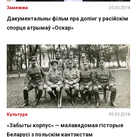
Замежжа
05.03.2018
Дакументальны фільм пра допінг у расійскім
спорце атрымаў «Оскар»
Культура
09.03.2018
«Забыты корпус» — малавядомая гісторыя
Беларусі з польскім кантэкстам