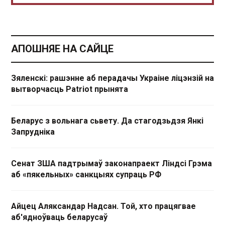
АПОШНЯЕ НА САЙЦЕ
Зяленскі: рашэнне аб перадачы Украіне ліцэнзій на
вытворчасць Patriot прынята
Беларус з вольнага сьвету. Да стагодзьдзя Янкі
Запрудніка
Сенат ЗША падтрымаў законапраект Ліндсі Грэма
аб «пякельных» санкцыях супраць РФ
Айцец Аляксандар Надсан. Той, хто працягвае
аб'ядноўваць беларусаў