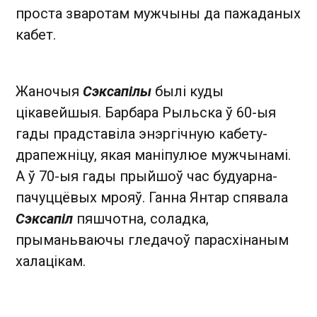
проста зваротам мужчыны да пажаданых
кабет.
Жаночыя
Сэксапілы
былі куды
цікавейшыя. Барбара Рыльска ў 60-ыя
гады прадставіла энэргічную кабету-
драпежніцу, якая маніпулюе мужчынамі.
А ў 70-ыя гады прыйшоў час будуарна-
пачуццёвых мрояў. Ганна Янтар спявала
Сэксапіл
пяшчотна, соладка,
прыманьваючы гледачоў парасхінаным
халацікам.