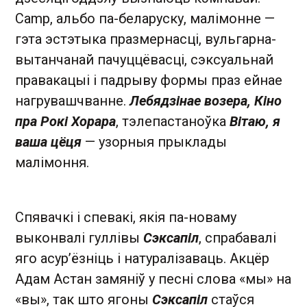
Camp, альбо па-беларуску, малімонне —
гэта эстэтыка празмернасці, вульгарна-
вытанчанай пачуццёвасці, сэксуальнай
правакацыі і падрыву формы праз ейнае
нагрувашчванне.
Лебядзінае возера, Кіно
пра Рокі Хорара
, тэлепастаноўка
Вітаю, я
ваша цёця
— узорныя прыклады
малімоння.
Спявачкі і спевакі, якія па-новаму
выконвалі гуллівы
Сэксапіл
, спрабавалі
яго асур’ёзніць і натуралізаваць. Акцёр
Адам Астан замяніў у песні слова «мы» на
«вы», так што ягоны
Сэксапіл
стаўся