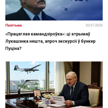
Палітыка
03.07.2026
«Працяглая камандзіроўка»: ці атрымаў
Лукашэнка нешта, апроч экскурсіі ў бункер
Пуціна?