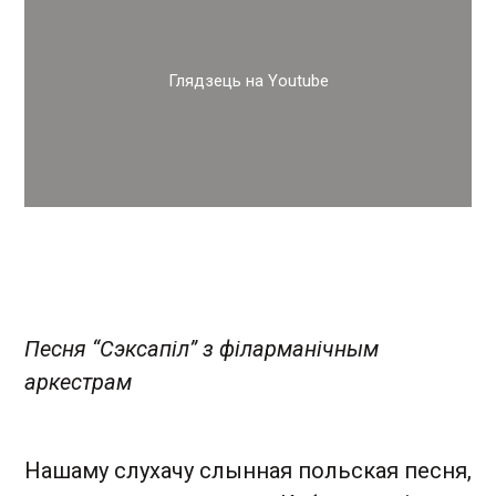
Глядзець на Youtube
Песня “Сэксапіл” з філарманічным
аркестрам
Нашаму слухачу слынная польская песня,