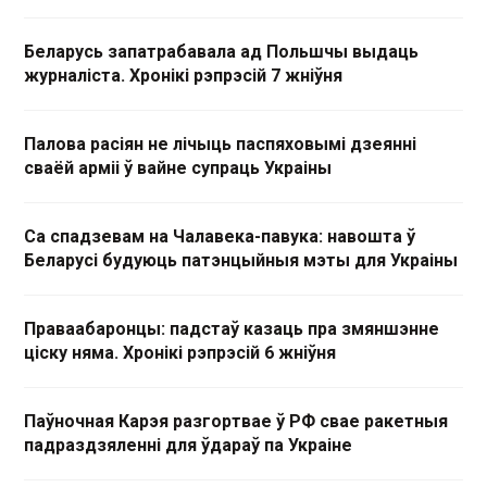
Беларусь запатрабавала ад Польшчы выдаць
журналіста. Хронікі рэпрэсій 7 жніўня
Палова расіян не лічыць паспяховымі дзеянні
сваёй арміі ў вайне супраць Украіны
Са спадзевам на Чалавека-павука: навошта ў
Беларусі будуюць патэнцыйныя мэты для Украіны
Праваабаронцы: падстаў казаць пра змяншэнне
ціску няма. Хронікі рэпрэсій 6 жніўня
Паўночная Карэя разгортвае ў РФ свае ракетныя
падраздзяленні для ўдараў па Украіне