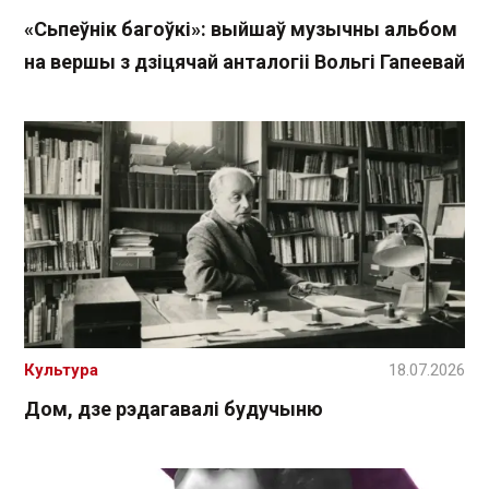
«Сьпеўнік багоўкі»: выйшаў музычны альбом
на вершы з дзіцячай анталогіі Вольгі Гапеевай
Культура
18.07.2026
Дом, дзе рэдагавалі будучыню