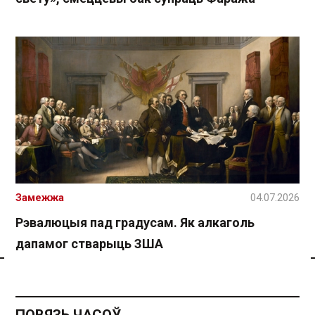
Замежжа
04.07.2026
Рэвалюцыя пад градусам. Як алкаголь
дапамог стварыць ЗША
Спасылка без VPN
ПОВЯЗЬ ЧАСОЎ