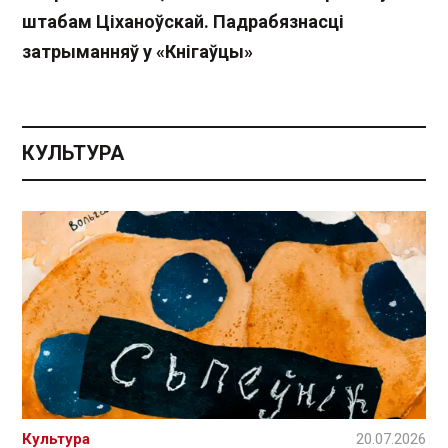
штабам Ціханоўскай. Падрабязнасці
затрыманняў у «Кнігаўцы»
КУЛЬТУРА
Культура
20.07.2026