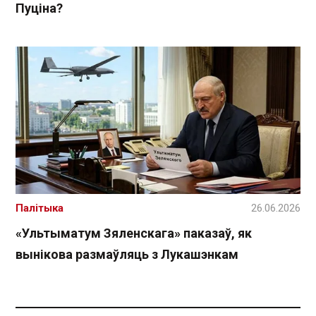
Пуціна?
Палітыка
26.06.2026
«Ультыматум Зяленскага» паказаў, як
вынікова размаўляць з Лукашэнкам