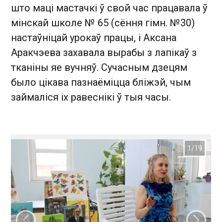
што маці мастачкі ў свой час працавала ў
мінскай школе № 65 (сёння гімн. №30)
настаўніцай урокаў працы, і Аксана
Аракчэева захавала вырабы з лапікаў з
тканіны яе вучняў. Сучасным дзецям
было цікава пазнаёміцца бліжэй, чым
займаліся іх равеснікі ў тыя часы.