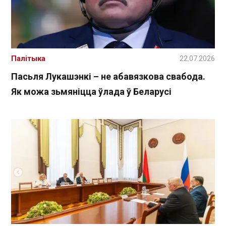
Палітыка
22.07.2026
Пасьля Лукашэнкі – не абавязкова свабода.
Як можа зьмяніцца ўлада ў Беларусі