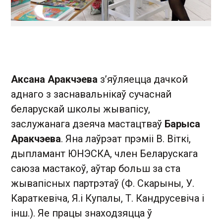
Аксана Аракчэева
з’яўляецца дачкой
аднаго з заснавальнікаў сучаснай
беларускай школы жывапісу,
заслужанага дзеяча мастацтваў
Барыса
Аракчэева
. Яна лаўрэат прэміі В. Віткі,
дыпламант ЮНЭСКА, член Беларускага
саюза мастакоў, аўтар больш за ста
жывапісных партрэтаў (Ф. Скарыны, У.
Караткевіча, Я.і Купалы, Т. Кандрусевіча і
інш.). Яе працы знаходзяцца ў