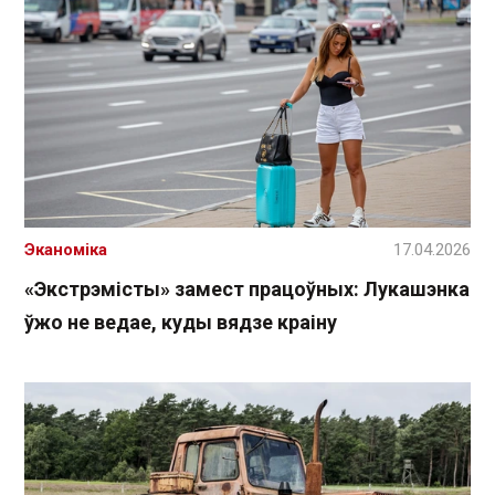
Эканоміка
17.04.2026
«Экстрэмісты» замест працоўных: Лукашэнка
ўжо не ведае, куды вядзе краіну