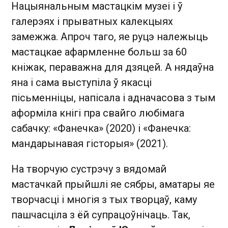
Нацыянальным мастацкім музеі і ў
галерэях і прыватных калекцыях
замежжа. Апроч таго, яе руцэ належыць
мастацкае афармленне больш за 60
кніжак, пераважна для дзяцей. А нядаўна
яна і сама выступіла ў якасці
пісьменніцы, напісала і адначасова з тым
аформіла кнігі пра свайго любімага
сабачку: «Фанечка» (2020) і «Фанечка:
мандарынавая гісторыя» (2021).
На творчую сустрэчу з вядомай
мастачкай прыйшлі яе сябры, аматары яе
творчасці і многія з тых творцаў, каму
пашчасціла з ёй супрацоўнічаць. Так,