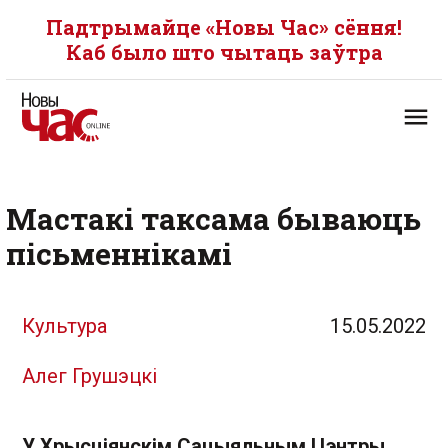
Падтрымайце «Новы Час» сёння!
Каб было што чытаць заўтра
Мастакі таксама бываюць
пісьменнікамі
Культура
15.05.2022
Алег Грушэцкі
У Хрысціянскім Сацыяльным Цэнтры