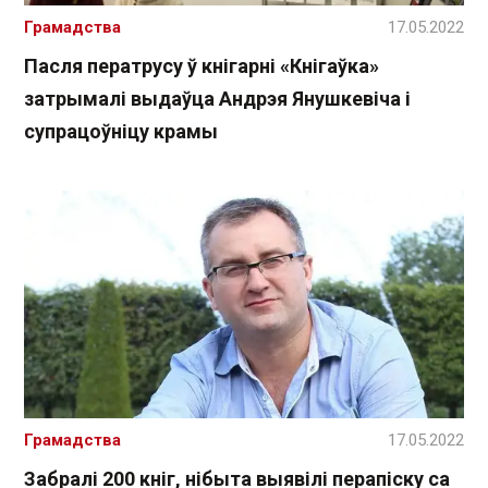
Грамадства
17.05.2022
Пасля ператрусу ў кнігарні «Кнігаўка»
затрымалі выдаўца Андрэя Янушкевіча і
супрацоўніцу крамы
Грамадства
17.05.2022
Забралі 200 кніг, нібыта выявілі перапіску са