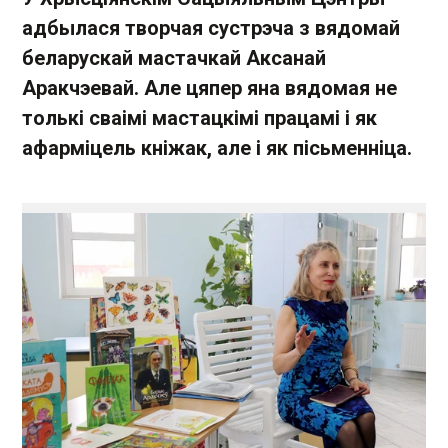
адбылася творчая сустрэча з вядомай
беларускай мастачкай Аксанай
Аракчэевай. Але цяпер яна вядомая не
толькі сваімі мастацкімі працамі і як
афарміцель кніжак, але і як пісьменніца.