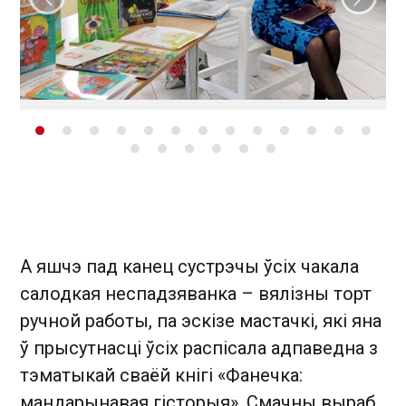
Папярэдні слайд
Наст
А яшчэ пад канец сустрэчы ўсіх чакала
салодкая неспадзяванка – вялізны торт
ручной работы, па эскізе мастачкі, які яна
ў прысутнасці ўсіх распісала адпаведна з
тэматыкай сваёй кнігі «Фанечка:
мандарынавая гісторыя». Смачны выраб