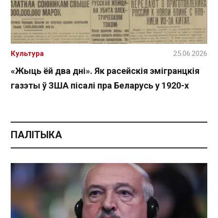
Культура
25.06.2026
«Жыць ёй два дні». Як расейскія эмігранцкія
газэты ў ЗША пісалі пра Беларусь у 1920-х
ПАЛІТЫКА