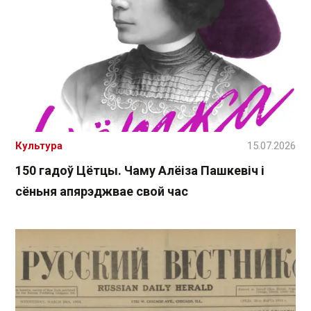
Культура
15.07.2026
150 гадоў Цётцы. Чаму Алёіза Пашкевіч і
сёньня апярэджвае свой час