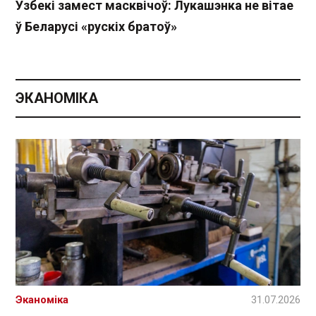
Узбекі замест масквічоў: Лукашэнка не вітае
ў Беларусі «рускіх братоў»
ЭКАНОМІКА
Эканоміка
31.07.2026