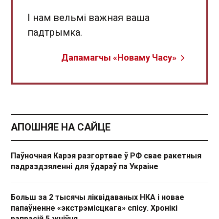
І нам вельмі важная ваша
падтрымка.
Дапамагчы «Новаму Часу»
АПОШНЯЕ НА САЙЦЕ
Паўночная Карэя разгортвае ў РФ свае ракетныя
падраздзяленні для ўдараў па Украіне
Больш за 2 тысячы ліквідаваных НКА і новае
папаўненне «экстрэмісцкага» спісу. Хронікі
рэпрэсій 5 жніўня