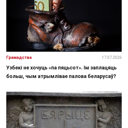
Грамадства
17.07.2026
Узбекі не хочуць «па пяцьсот». Ім заплацяць
больш, чым атрымлівае палова беларусаў?