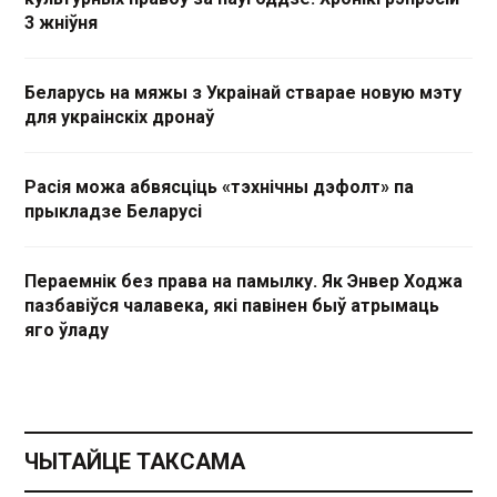
3 жніўня
Беларусь на мяжы з Украінай стварае новую мэту
для украінскіх дронаў
Расія можа абвясціць «тэхнічны дэфолт» па
прыкладзе Беларусі
Пераемнік без права на памылку. Як Энвер Ходжа
пазбавіўся чалавека, які павінен быў атрымаць
яго ўладу
ЧЫТАЙЦЕ ТАКСАМА