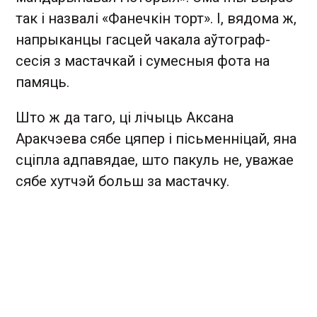
так і назвалі «Фанечкін торт». І, вядома ж,
напрыканцы гасцей чакала аўтограф-
сесія з мастачкай і сумесныя фота на
памяць.
Што ж да таго, ці лічыць Аксана
Аракчэева сябе цяпер і пісьменніцай, яна
сціпла адпавядае, што пакуль не, уважае
сябе хутчэй больш за мастачку.