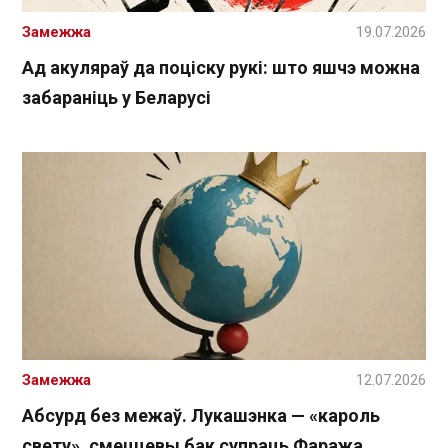
Замежжа
19.07.2026
Ад акуляраў да поціску рукі: што яшчэ можна
забараніць у Беларусі
Замежжа
12.07.2026
Абсурд без межаў. Лукашэнка — «кароль
свету», смеццевы бак супраць Фаража