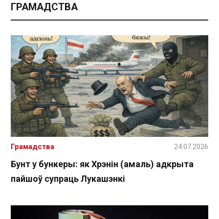
ГРАМАДСТВА
Грамадства
24.07.2026
Бунт у бункеры: як Хрэнін (амаль) адкрыта
пайшоў супраць Лукашэнкі