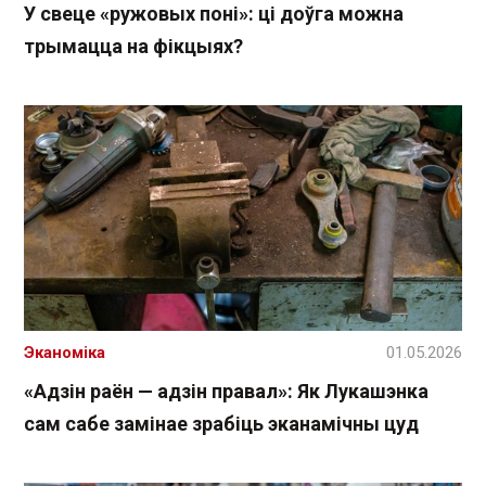
У свеце «ружовых поні»: ці доўга можна
трымацца на фікцыях?
Эканоміка
01.05.2026
«Адзін раён — адзін правал»: Як Лукашэнка
сам сабе замінае зрабіць эканамічны цуд