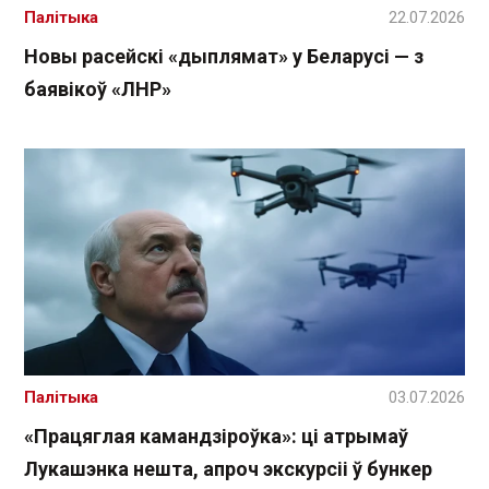
Палітыка
22.07.2026
Новы расейскі «дыплямат» у Беларусі — з
баявікоў «ЛНР»
Палітыка
03.07.2026
«Працяглая камандзіроўка»: ці атрымаў
Лукашэнка нешта, апроч экскурсіі ў бункер