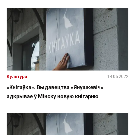
Культура
14.05.2022
«Кнігаўка». Выдавецтва «Янушкевіч»
адкрывае ў Мінску новую кнігарню