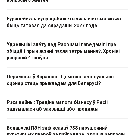
Еўрапейская супрацьбалістычная сістэма можа
быць гатовая да сярэдзіны 2027 года
Удзельнікі злёту пад Расонамі паведамілі пра
збіццё і прыніжэнні пасля затрыманняў. Хронікі
рэпрэсій 4 жніўня
Перамовы ў Каракасе. Ці можа венесуэльскі
сцэнар стаць прыкладам для Беларусі?
Рэха вайны: Траціна малога бізнесу ў Расіі
задумалася аб закрыцці або продажы
Беларускі ПЭН зафіксаваў 738 парушэнняў
культурных правоў за паўгоддзе. Хронікі рэпрэсій