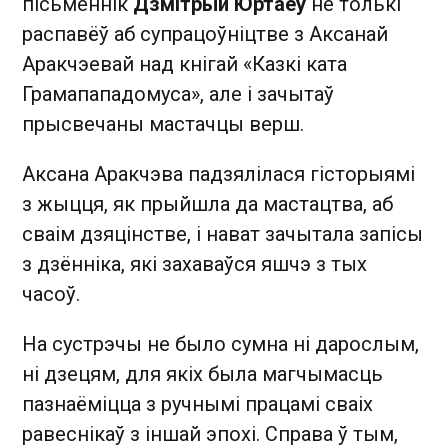
пісьменнік
Дзмітрый Юртаеў
не толькі
распавёў аб супрацоўніцтве з Аксанай
Аракчэевай над кнігай «Казкі ката
Грамапападомуса», але і зачытаў
прысвечаны мастачцы верш.
Аксана Аракчэва падзялілася гісторыямі
з жыцця, як прыйшла да мастацтва, аб
сваім дзяцінстве, і нават зачытала запісы
з дзённіка, які захаваўся яшчэ з тых
часоў.
На сустрэчы не было сумна ні дарослым,
ні дзецям, для якіх была магчымасць
пазнаёміцца з ручнымі працамі сваіх
равеснікаў з іншай эпохі. Справа ў тым,