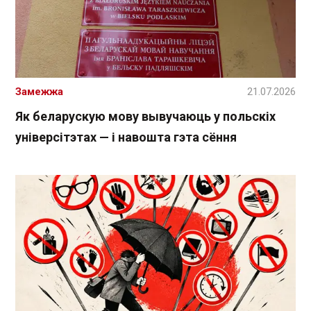
Замежжа
21.07.2026
Як беларускую мову вывучаюць у польскіх
універсітэтах — і навошта гэта сёння