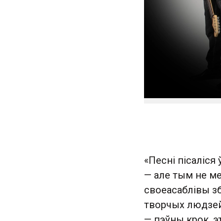
«Песні пісаліся 
—
але тым не ме
своеасаблівы з
творчых людзей
— пэўны крок, эт