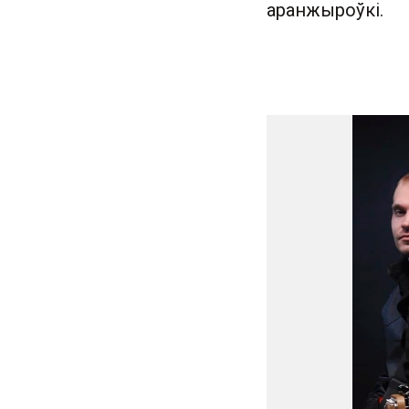
аранжыроўкі.