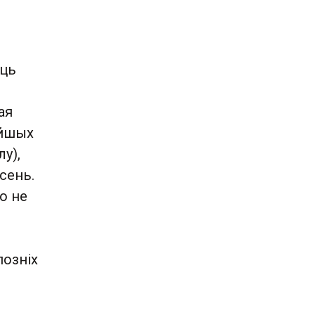
юць
ая
ейшых
у),
сень.
о не
позніх