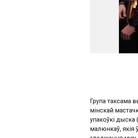
Група таксама в
мінскай мастач
упакоўкі дыска 
малюнкаў, якія 