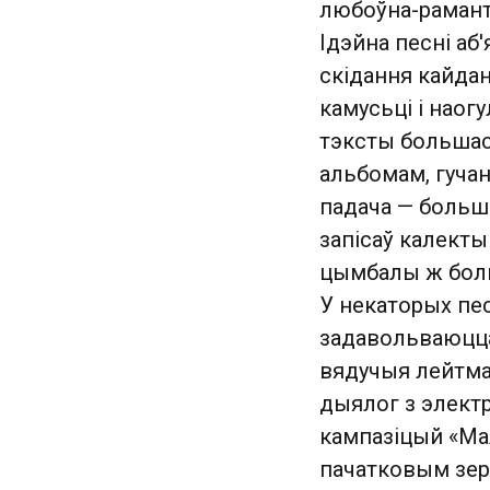
любоўна-рамант
Ідэйна песні аб
скідання кайда
камусьці і нао
тэксты большасц
альбомам, гучан
падача — больш
запісаў калекты
цымбалы ж боль
У некаторых пес
задавольваюцца
вядучыя лейтма
дыялог з электр
кампазіцый «Ма
пачатковым зер