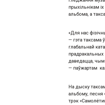
гледжання музы
прыхільнікам іх
альбома, а такс
«Для нас фізічн
— гэта таксама 
глабальнай ката
прадракальных 
даведацца, чым 
— паўжартам ка
На дыску таксам
альбому, песня 
трэк «Самолётик