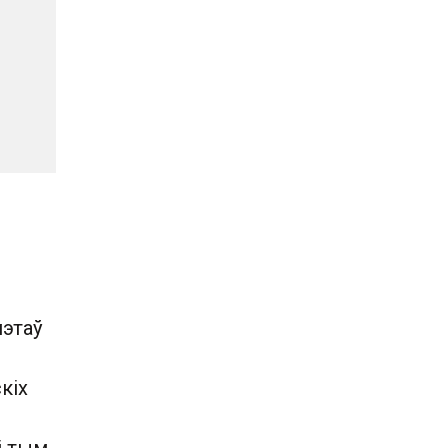
мэтаў
кіх