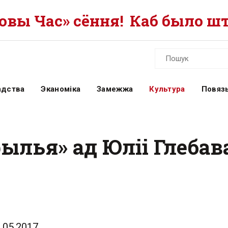
вы Час» сёння!
Каб было шт
адства
Эканоміка
Замежжа
Культура
Повязь
лья» ад Юліі Глебава
.05.2017