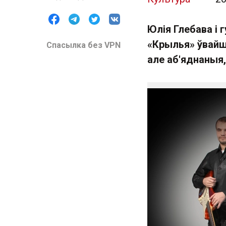
Юлія Глебава і 
«Крылья» ўвайшл
Спасылка без VPN
але аб'яднаныя,