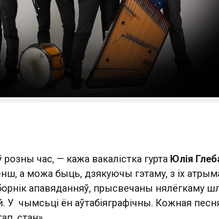
ў розны час, — кажа вакалістка гурта
Юлія Глеб
нш, а можа быць, дзякуючы гэтаму, з іх атрым
борнік апавяданняў, прысвечаны нялёгкаму ш
. У чымсьці ён аўтабіяграфічны. Кожная песн
ап, стан».