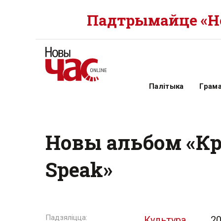
Падтрымайце «Но
Палітыка
Грам
Новы альбом «Кры
Speak»
Культура
20