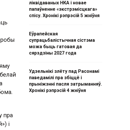
ліквідаваных НКА і новае
папаўненне «экстрэмісцкага»
спісу. Хронікі рэпрэсій 5 жніўня
аць
Еўрапейская
пробы
супрацьбалістычная сістэма
можа быць гатовая да
сярэдзіны 2027 года
 яму
Удзельнікі злёту пад Расонамі
«белай
паведамілі пра збіццё і
а
прыніжэнні пасля затрыманняў.
Хронікі рэпрэсій 4 жніўня
ома.
у пра
») і