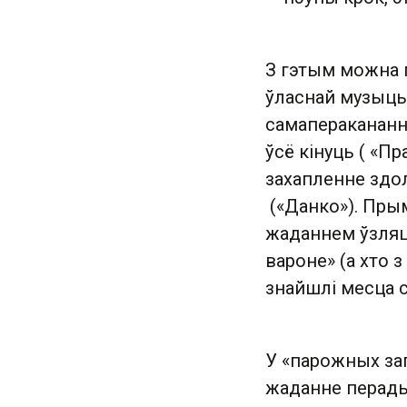
З гэтым можна п
ўласнай музыцы,
самаперакананні
ўсё кінуць ( «Пр
захапленне здо
(«Данко»). Пры
жаданнем ўзляце
вароне» (а хто 
знайшлі месца 
У «парожных зап
жаданне перадых