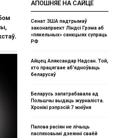
АПОШНЯЕ НА САЙЦЕ
ьбом
Сенат ЗША падтрымаў
чы,
законапраект Ліндсі Грэма аб
«пякельных» санкцыях супраць
кстаў.
РФ
Айцец Аляксандар Надсан. Той,
хто працягвае аб'ядноўваць
беларусаў
Беларусь запатрабавала ад
Польшчы выдаць журналіста.
Хронікі рэпрэсій 7 жніўня
Палова расіян не лічыць
паспяховымі дзеянні сваёй