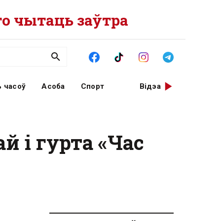
о чытаць заўтра
 часоў
Асоба
Спорт
Відэа
й і гурта «Час