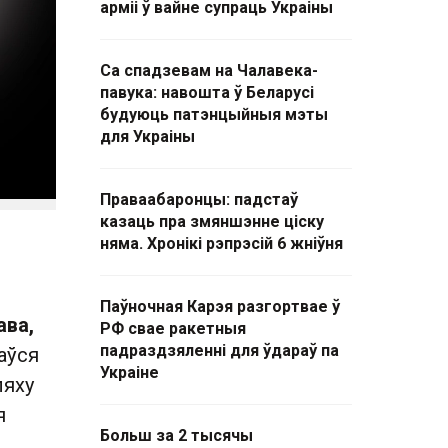
арміі ў вайне супраць Украіны
Са спадзевам на Чалавека-
павука: навошта ў Беларусі
будуюць патэнцыйныя мэты
для Украіны
Праваабаронцы: падстаў
казаць пра змяншэнне ціску
няма. Хронікі рэпрэсій 6 жніўня
Паўночная Карэя разгортвае ў
ава,
РФ свае ракетныя
падраздзяленні для ўдараў па
аўся
Украіне
ляху
я
Больш за 2 тысячы