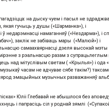
агадзіцца: на дыску чуем і пасыл не здраджв
 якая гучыць у душы («Шарманка»), і
 ў недарэмнасці намаганняў («Нездарма»), і с
абач»), заклік не забіваць мары («Малюй») і
льнасцю самаахвярнасці дзеля высокай мэты
мірэнне з рэальнасцю разам з супрацьлеглым
ць над мітуслівым светам ( «Крылья») і ода 
з музыкаў часам не адчувае сябе такім?) таксам
сярод эмацыйных музычных разважанняў альб
ісках» Юліі Глебавай не абышлося без аповед
нуць і папрасіць сіл у роднай зямлі («Супакой