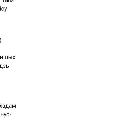
і тым
ісу
)
 іншых
удзь
,
ыхадам
онус-