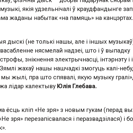
каў, фізічны дыск — добры падарунак сябрам 
 музыкі, якія удзельнічалі ў краудфандынге зап
ама жаданы набытак «на памяць» на канцэртах.
ыя дыскі (не толькі нашы, але і іншых музыкаў
ўвасабленне нясмелай надзеі, што і ў выпадку
строфы, знікнення электрычнасці, інтэрнэту і
Зямлі жахаў нашы нашчадкі змогуць калі-неб
мы жылі, пра што спявалі, якую музыку гралі»
жа лідар калектыву
Юлія Глебава.
а ёсць кліп «Не зря» з новым гукам (перад в
«Не зря» перезапісвалася і перазвадзілася) і б
».