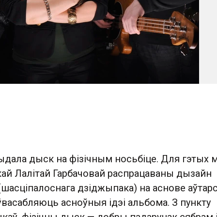
ыдала дыск на фізічным носьбіце. Для гэтых 
кай Лалітай Гарбачовай распрацаваны дызайн
(шасціпалоснага дзіджыпака) на аснове аўтарс
ўвасабляюць асноўныя ідэі альбома. З пункту