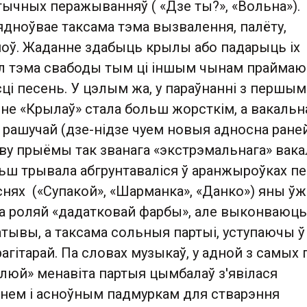
ычных перажыванняў ( «Дзе ты?», «Вольна»).
'ядноўвае таксама тэма вызвалення, палёту,
ноў. Жаданне здабыць крылы або падарыць іх
гул тэма свабоды тым ці іншым чынам прайма
і песень. У цэлым жа, у параўнанні з першым
не «Крылаў» стала больш жорсткім, а вакальн
 рашучай (дзе-нідзе чуем новыя адносна ран
ву прыёмы так званага «экстрэмальнага» вакал
ш трывала абгрунтаваліся ў аранжыроўках пе
нях («Супакой», «Шарманка», «Данко») яны ўж
 роляй «дадатковай фарбы», але выконваюць
тывы, а таксама сольныя партыі, уступаючы ў
агітарай. Па словах музыкаў, у адной з самых 
люй» менавіта партыя цымбалаў з'явілася
нем і асноўным падмуркам для стварэння