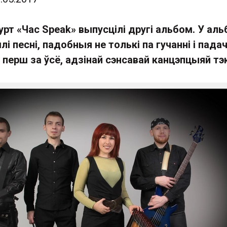
гурт «Час Speak» выпусцілі другі альбом. У ал
і песні, падобныя не толькі па гучанні і пада
 перш за ўсё, адзінай сэнсавай канцэпцыяй тэ