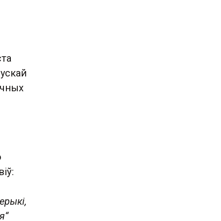
ста
рускай
ычных
ю
іў:
ерыкі,
я“