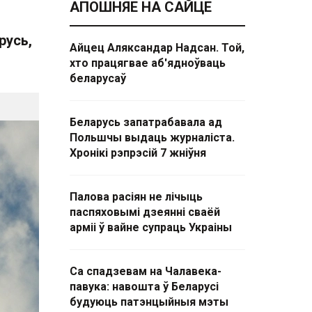
АПОШНЯЕ НА САЙЦЕ
русь,
Айцец Аляксандар Надсан. Той,
хто працягвае аб'ядноўваць
беларусаў
Беларусь запатрабавала ад
Польшчы выдаць журналіста.
Хронікі рэпрэсій 7 жніўня
Палова расіян не лічыць
паспяховымі дзеянні сваёй
арміі ў вайне супраць Украіны
Са спадзевам на Чалавека-
павука: навошта ў Беларусі
будуюць патэнцыйныя мэты