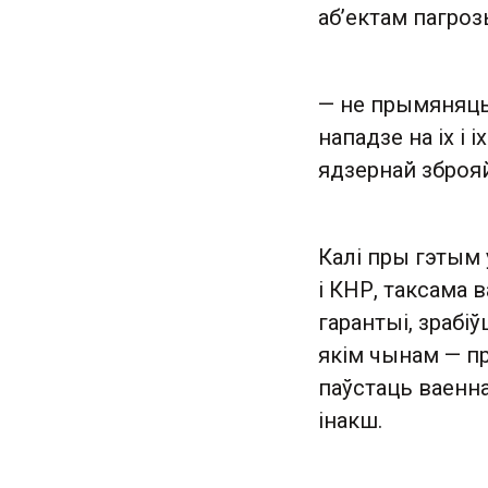
аб’ектам пагроз
— не прымяняць 
нападзе на іх і 
ядзернай зброя
Калі пры гэтым
і КНР, таксама 
гарантыі, зрабі
якім чынам — пр
паўстаць ваенна
інакш.