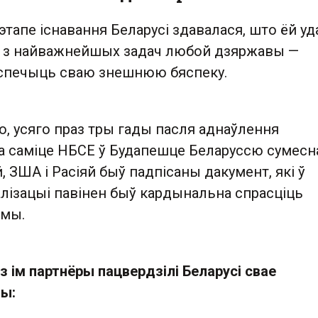
тапе існавання Беларусі здавалася, што ёй у
 з найважнейшых задач любой дзяржавы —
спечыць сваю знешнюю бяспеку.
о, усяго праз тры гады пасля аднаўлення
на саміце НБСЕ ў Будапешце Беларуссю сумесн
, ЗША і Расіяй быў падпісаны дакумент, які ў
алізацыі павінен быў кардынальна спрасціць
емы.
з ім партнёры пацвердзілі Беларусі свае
ы: