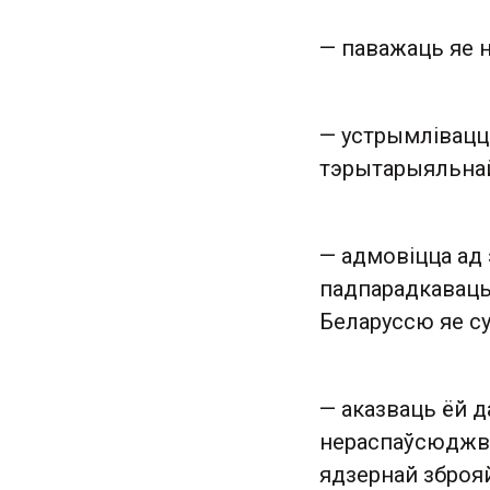
— паважаць яе н
— устрымлівацц
тэрытарыяльнай
— адмовіцца ад 
падпарадкаваць
Беларуссю яе с
— аказваць ёй 
нераспаўсюджва
ядзернай зброяй,