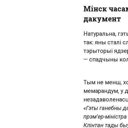
Мінск часа
дакумент
Натуральна, гэт
так: яны сталі
тэрыторыі ядзер
— спадчыны кол
Тым не менш, 
мемарандум, у 
незадаволенасць
«Гэты ганебны д
прэм’ер-міністра
Клінтан тады быў