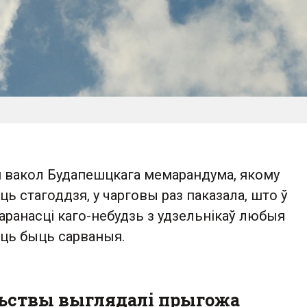
й вакол Будапешцкага мемарандума, якому
ць стагоддзя, у чарговы раз паказала, што ў
аранасці каго-небудзь з удзельнікаў любыя
уць быць сарваныя.
ьствы выглядалі прыгожа