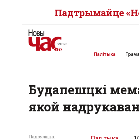
Падтрымайце «Но
Палітыка
Грам
Будапешцкі мема
якой надрукава
Палітыка
1