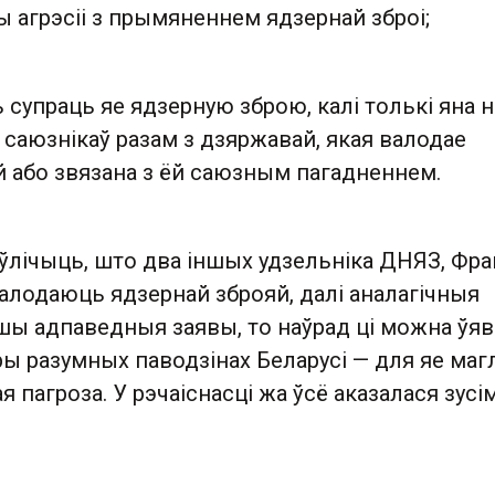
ы агрэсіі з прымяненнем ядзернай зброі;
супраць яе ядзерную зброю, калі толькі яна н
іх саюзнікаў разам з дзяржавай, якая валодае
й або звязана з ёй саюзным пагадненнем.
 ўлічыць, што два іншых удзельніка ДНЯЗ, Фр
валодаюць ядзернай зброяй, далі аналагічныя
ўшы адпаведныя заявы, то наўрад ці можна ўяв
ы разумных паводзінах Беларусі — для яе маг
я пагроза. У рэчаіснасці жа ўсё аказалася зусі