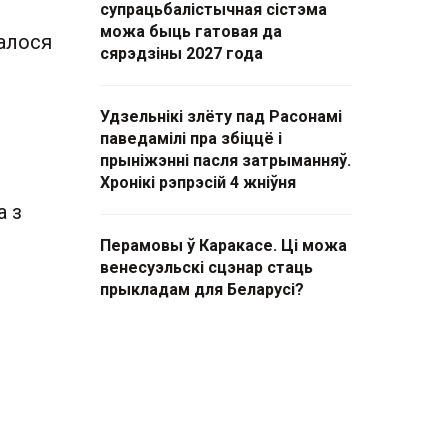
супрацьбалістычная сістэма
можа быць гатовая да
далося
сярэдзіны 2027 года
Удзельнікі злёту пад Расонамі
паведамілі пра збіццё і
прыніжэнні пасля затрыманняў.
Хронікі рэпрэсій 4 жніўня
а з
Перамовы ў Каракасе. Ці можа
венесуэльскі сцэнар стаць
прыкладам для Беларусі?