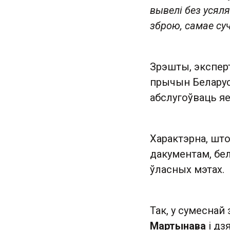
вывелі без усяля
зброю, самае су
Зрэшты, эксперт
прычын Беларусь
абслугоўваць яе
Характэрна, што
дакументам, бел
ўласных мэтах.
Так, у сумеснай
Мартынава
і дз