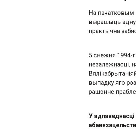
На пачатковым э
вырашыць адну
практычна забя
5 снежня 1994-г
незалежнасці, 
Вялікабрытаніяй
выпадку яго рэ
рашэнне прабл
У адпаведнасці 
абавязацельств