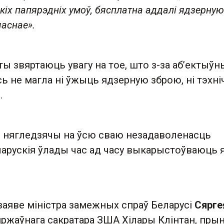
кіх папярэдніх умоў, бясплатна аддалі ядзерную
часнае».
ы звяртаюць увагу на тое, што з-за аб’ектыўн
 не магла ні ўжыць ядзерную зброю, ні тэхні
.
 нягледзячы на ​​ўсю сваю незадаволенасць
арускія ўлады час ад часу выкарыстоўваюць я
 заяве міністра замежных спраў Беларусі
Сярге
яржаўнага сакратара ЗША Хілары Клінтан, пр