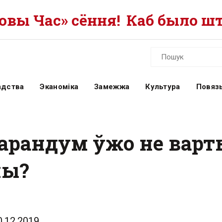
вы Час» сёння!
Каб было шт
адства
Эканоміка
Замежжа
Культура
Повязь
рандум ўжо не варт
ны?
0.12.2019