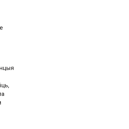
е
анцыя
іць,
ла
м