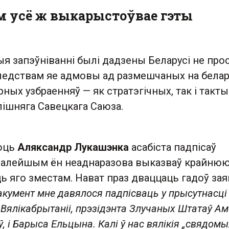
м усё ж выкарыстоўвае гэты
ыя запэўніванні былі дадзены Беларусі не про
 следствам яе адмовы ад размешчаных на бела
ных узбраенняў — як стратэгічных, так і такт
ішняга Савецкага Саюза.
хоць
Аляксандр Лукашэнка
асабіста падпісаў
далейшым ён неаднаразова выказваў крайню
 яго зместам. Нават праз дваццаць гадоў заяв
акумент мне давялося падпісваць у прысутнасці
 Вялікабрытаніі, прэзідэнта Злучаных Штатаў Ам
, і Барыса Ельцына. Калі ў нас вялікія „свядомы