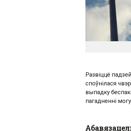
Развіццё падзе
споўнілася чвэр
выпадку беспак
пагадненні мог
Абавязацел