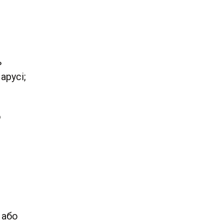
ь
русі;
б
 або