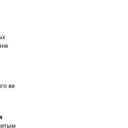
ых
чна
го ва
я
ынятым