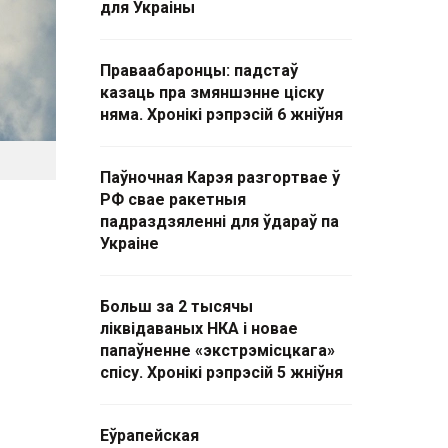
для Украіны
Праваабаронцы: падстаў
казаць пра змяншэнне ціску
няма. Хронікі рэпрэсій 6 жніўня
Паўночная Карэя разгортвае ў
РФ свае ракетныя
падраздзяленні для ўдараў па
Украіне
Больш за 2 тысячы
ліквідаваных НКА і новае
папаўненне «экстрэмісцкага»
спісу. Хронікі рэпрэсій 5 жніўня
Еўрапейская