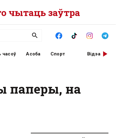
о чытаць заўтра
 часоў
Асоба
Спорт
Відэа
ы паперы, на