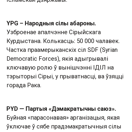
YPG – Народныя сілы абароны.
Узброенае апалчэнне Сірыйскага
Курдыстана. Колькасць: 50 000 чалавек.
Частка праамерыканскіх сіл SDF (Syrian
Democratic Forces), якія адыгрывалі
ключавую ролю ў вынішчэнні ІДІЛ на
тэрыторыі Сірыі, у прыватнасці, ва ўзяцці
горада Рака.
PYD — Партыя «Дэмакратычны саюз».
Буйная «парасонавая» арганізацыя, якая
ўключае ў сябе прадэмакратычныя сілы