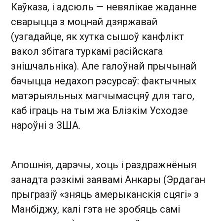
Каўказа, і адсюль — невялікае жаданне
сварыцца з моцнай дзяржавай
(узгадайце, як хутка сышоў канфлікт
вакол збітага туркамі расійскага
знішчальніка). Але галоўнай прычынай
бачыцца недахоп рэсурсаў: фактычных
матэрыяльных магчымасцяў для таго,
каб іграць на тым жа Блізкім Усходзе
нароўні з ЗША.
Апошнія, дарэчы, хоць і раздражнёныя
занадта рэзкімі заявамі Анкары (Эрдаган
прыгразіў «зняць амерыканскія сцягі» з
Манбіджу, калі гэта не зробяць самі