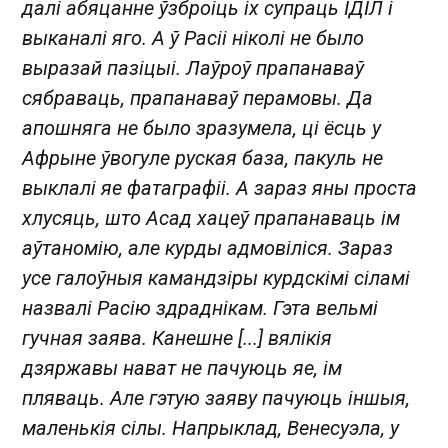
далі абяцанне ўзброіць іх супраць ІДІЛ і
выканалі яго. А ў Расіі ніколі не было
выразай пазіцыі. Лаўроў прапанаваў
сябраваць, прапанаваў перамовы. Да
апошняга не было зразумела, ці ёсць у
Афрыне ўвогуле руская база, пакуль не
выклалі яе фатаграфіі. А зараз яны проста
хлусяць, што Асад хацеў прапанаваць ім
аўтаномію, але курды адмовіліся. Зараз
усе галоўныя камандзіры курдскімі сіламі
назвалі Расію здраднікам. Гэта вельмі
гучная заява. Канешне [...] вялікія
дзяржавы нават не пачуюць яе, ім
пляваць. Але гэтую заяву пачуюць іншыя,
маленькія сілы. Напрыклад, Венесуэла, у