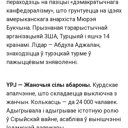
пераходзіць на пазіцыі «дэмакратычнага
канфедэралізму», што грунтуецца на ідэях
амерыканскага анархіста Мюрэя
Букчына. Прызнаная тэрарыстычнай
арганізацыяй ЗША, Турцыяй і яшчэ 14
краінамі. Лідар — Абдула Аджалан,
знаходзіцца ў турэцкай турме ў
пажыццёвым зняволенні.
YPJ — Жаночыя сілы абароны.
Курдскае
апалчэнне, што складаецца выключна з
жанчын. Колькасць — да 24 000 чалавек.
Адыгрывала і адыгрывае істотную ролю
ў Сірыйскай вайне, асабліва ў вынішчэнні
Ісламскай дзяржавы.