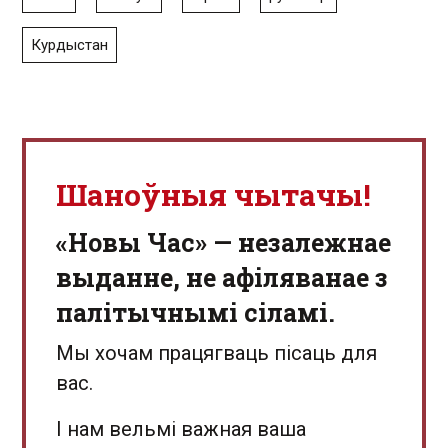
Курдыстан
Шаноўныя чытачы!
«Новы Час» — незалежнае
выданне, не афіляванае з
палітычнымі сіламі.
Мы хочам працягваць пісаць для
вас.
І нам вельмі важная ваша