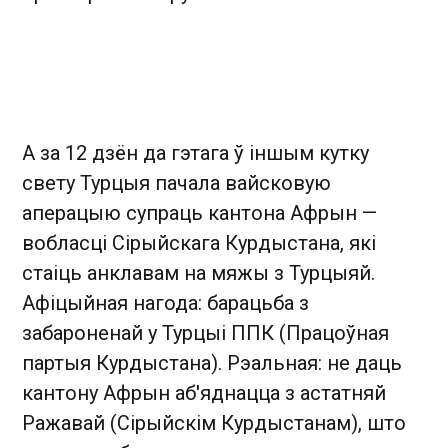
А за 12 дзён да гэтага ў іншым кутку
свету Турцыя пачала вайсковую
аперацыю супраць кантона Афрын —
вобласці Сірыйскага Курдыстана, які
стаіць анклавам на мяжы з Турцыяй.
Афіцыйная нагода: барацьба з
забароненай у Турцыі ППК (Працоўная
партыя Курдыстана). Рэальная: не даць
кантону Афрын аб'яднацца з астатняй
Ражавай (Сірыйскім Курдыстанам), што