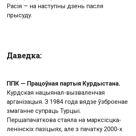
Расія — на наступны дзень пасля
прысуду.
Даведка:
ППК — Працоўная партыя Курдыстана.
Курдская нацыянал-вызваленчая
арганізацыя. З 1984 года вядзе ўзброенае
змаганне супраць Турцыі.
Першапачаткова стаяла на марксісцка-
ленінскіх пазіцыях, але з пачатку 2000-х