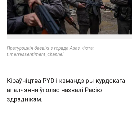
Пратурэцкія баевікі з горада Азаз. Фота:
t.me/ressentiment_channel
Кіраўніцтва PYD і камандзіры курдскага
апалчэння ўголас назвалі Расію
здраднікам.