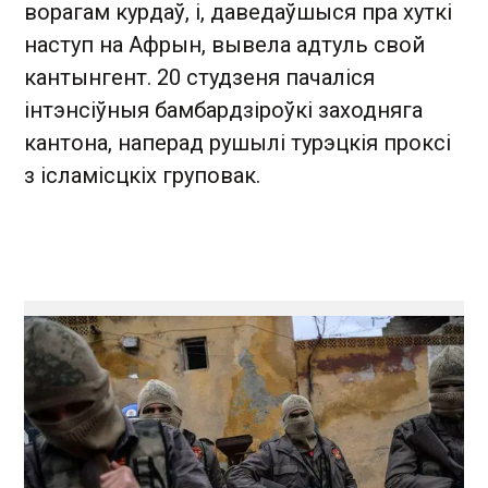
ворагам курдаў, і, даведаўшыся пра хуткі
наступ на Афрын, вывела адтуль свой
кантынгент. 20 студзеня пачаліся
інтэнсіўныя бамбардзіроўкі заходняга
кантона, наперад рушылі турэцкія проксі
з ісламісцкіх груповак.