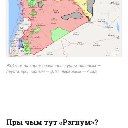
Жоўтым на карце пазначаны курды, зялёным —
паўстанцы, чорным — ІДІЛ, чырвоным — Асад
Пры чым тут «Рэгнум»?