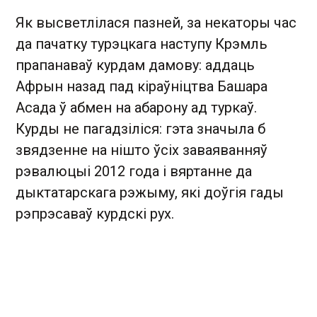
Як высветлілася пазней, за некаторы час
да пачатку турэцкага наступу Крэмль
прапанаваў курдам дамову: аддаць
Афрын назад пад кіраўніцтва Башара
Асада ў абмен на абарону ад туркаў.
Курды не пагадзіліся: гэта значыла б
звядзенне на нішто ўсіх заваяванняў
рэвалюцыі 2012 года і вяртанне да
дыктатарскага рэжыму, які доўгія гады
рэпрэсаваў курдскі рух.