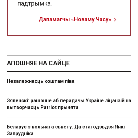
падтрымка.
Дапамагчы «Новаму Часу»
АПОШНЯЕ НА САЙЦЕ
Незалежнасць коштам піва
Зяленскі: рашэнне аб перадачы Украіне ліцэнзій на
вытворчасць Patriot прынята
Беларус з вольнага сьвету. Да стагодзьдзя Янкі
Запрудніка