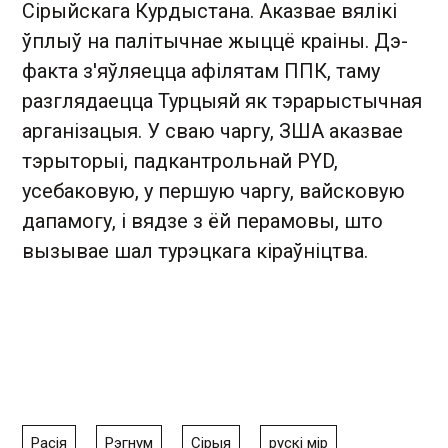
Сірыйскага Курдыстана. Аказвае вялікі
ўплыў на палітычнае жыццё краіны. Дэ-
факта з'яўляецца афілятам ППК, таму
разглядаецца Турцыяй як тэрарыстычная
арганізацыя. У сваю чаргу, ЗША аказвае
тэрыторыі, падкантрольнай PYD,
усебаковую, у першую чаргу, вайсковую
дапамогу, і вядзе з ёй перамовы, што
вызывае шал турэцкага кіраўніцтва.
Расія
Рэгнум
Сірыя
рускі мір