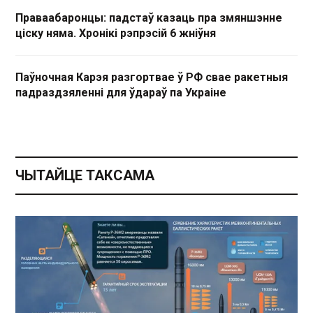
Праваабаронцы: падстаў казаць пра змяншэнне
ціску няма. Хронікі рэпрэсій 6 жніўня
Паўночная Карэя разгортвае ў РФ свае ракетныя
падраздзяленні для ўдараў па Украіне
ЧЫТАЙЦЕ ТАКСАМА