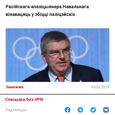
Расійскага апазіцыянера Навальнага
вінавацяць у збіцці паліцэйскіх
Замежжа
04.02.2018
Томас Бах: Арбітражны спартыўны суд будзе
Спасылка без VPN
рэфармаваны