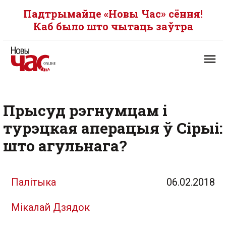
Падтрымайце «Новы Час» сёння!
Каб было што чытаць заўтра
Прысуд рэгнумцам і
турэцкая аперацыя ў Сірыі:
што агульнага?
Палітыка
06.02.2018
Мікалай Дзядок