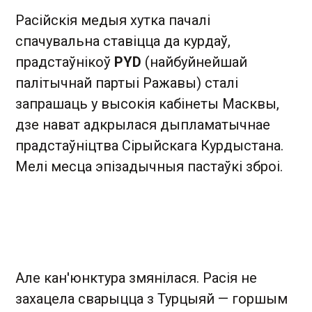
Расійскія медыя хутка пачалі
спачувальна ставіцца да курдаў,
прадстаўнікоў
PYD
(найбуйнейшай
палітычнай партыі Ражавы) сталі
запрашаць у высокія кабінеты Масквы,
дзе нават адкрылася дыпламатычнае
прадстаўніцтва Сірыйскага Курдыстана.
Мелі месца эпізадычныя пастаўкі зброі.
Але кан'юнктура змянілася. Расія не
захацела сварыцца з Турцыяй — горшым