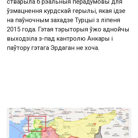
стварыла б рэальныя перадумовы для
ўзмацнення курдскай герыльі, якая ідзе
на паўночным захадзе Турцыі з ліпеня
2015 года. Гэтая тэрыторыя ўжо аднойчы
выходзіла з-пад кантролю Анкары і
паўтору гэтага Эрдаган не хоча.