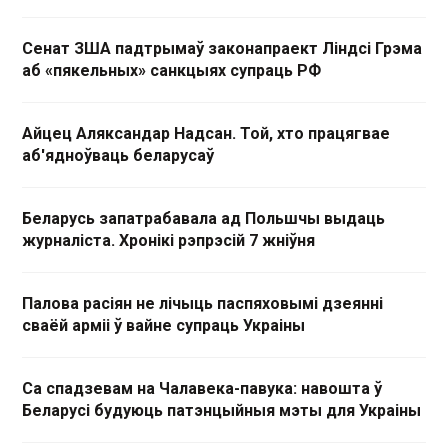
Сенат ЗША падтрымаў законапраект Ліндсі Грэма
аб «пякельных» санкцыях супраць РФ
Айцец Аляксандар Надсан. Той, хто працягвае
аб'ядноўваць беларусаў
Беларусь запатрабавала ад Польшчы выдаць
журналіста. Хронікі рэпрэсій 7 жніўня
Палова расіян не лічыць паспяховымі дзеянні
сваёй арміі ў вайне супраць Украіны
Са спадзевам на Чалавека-павука: навошта ў
Беларусі будуюць патэнцыйныя мэты для Украіны