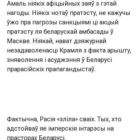
Амаль ніякіх афіцыйных заяў з гэтай
нагоды. Ніякіх нотаў пратэсту, не кажучы
ўжо пра пагрозы санкцыямі ці акцый
пратэсту ля беларускай амбасады ў
Маскве. Ніякай, нават дзяжурнай
незадаволенасці Крамля з факта арышту,
зняволення і асуджэння ў Беларусі
прарасійскіх прапагандыстаў.
Фактычна, Расія «зліла» сваіх. Тых, хто
адстойваў яе імперскія інтарэсы на
прасторах Беларусі.