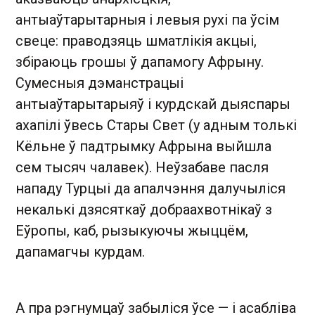
антыаўтарытарныя і левыя рухі па ўсім
свеце: праводзяць шматлікія акцыі,
збіраюць грошы ў дапамогу Афрыну.
Сумесныя дэманстрацыі
антыаўтарытарыяў і курдскай дыяспары
ахапілі ўвесь Стары Свет (у адным толькі
Кёльне ў падтрымку Афрына выйшла
сем тысяч чалавек). Неўзабаве пасля
нападу Турцыі да апалчэння далучыліся
некалькі дзясяткаў добраахвотнікаў з
Еўропы, каб, рызыкуючы жыццём,
дапамагчы курдам.
А пра рэгнумцаў забыліся ўсе — і асабліва