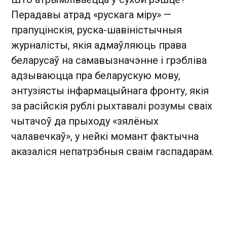
Перадавы атрад «рускага міру» —
прапуцінскія, руска-шавіністычныя
журналісты, якія адмаўляюць права
беларусаў на самавызначэнне і грэбліва
адзываюцца пра беларускую мову,
энтузіясты інфармацыйнага фронту, якія
за расійскія рублі рыхтавалі розумы сваіх
чытачоў да прыходу «зялёных
чалавечкаў», у нейкі момант фактычна
аказаліся непатрэбныя сваім гаспадарам.