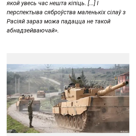
якой увесь час нешта кіпіць. [...] І
перспектыва сяброўства маленькіх сілаў з
Расіяй зараз можа падацца не такой
абнадзейваючай».