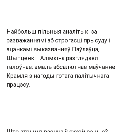
Найбольш пільныя аналітыкі за
разважаннямі аб строгасці прысуду і
ацэнкамі выказванняў Паўлаўца,
Шыпценкі і Алімкіна разглядзелі
галоўнае: амаль абсалютнае маўчанне
Крамля з нагоды гэтага палітычнага
працэсу.
Што атрымліваецца ў сухой рэшце?