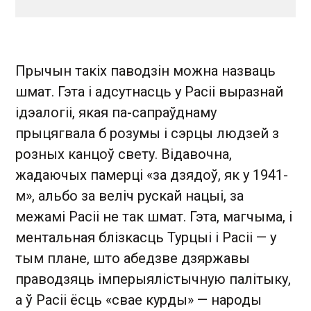
Прычын такіх паводзін можна назваць
шмат. Гэта і адсутнасць у Расіі выразнай
ідэалогіі, якая па-сапраўднаму
прыцягвала б розумы і сэрцы людзей з
розных канцоў свету. Відавочна,
жадаючых памерці «за дзядоў, як у 1941-
м», альбо за веліч рускай нацыі, за
межамі Расіі не так шмат. Гэта, магчыма, і
ментальная блізкасць Турцыі і Расіі — у
тым плане, што абедзве дзяржавы
праводзяць імперыялістычную палітыку,
а ў Расіі ёсць «свае курды» — народы