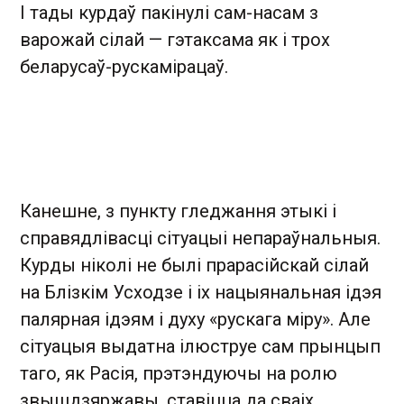
І тады курдаў пакінулі сам-насам з
варожай сілай — гэтаксама як і трох
беларусаў-рускамірацаў.
Канешне, з пункту гледжання этыкі і
справядлівасці сітуацыі непараўнальныя.
Курды ніколі не былі прарасійскай сілай
на Блізкім Усходзе і іх нацыянальная ідэя
палярная ідэям і духу «рускага міру». Але
сітуацыя выдатна ілюструе сам прынцып
таго, як Расія, прэтэндуючы на ролю
звышдзяржавы, ставіцца да сваіх