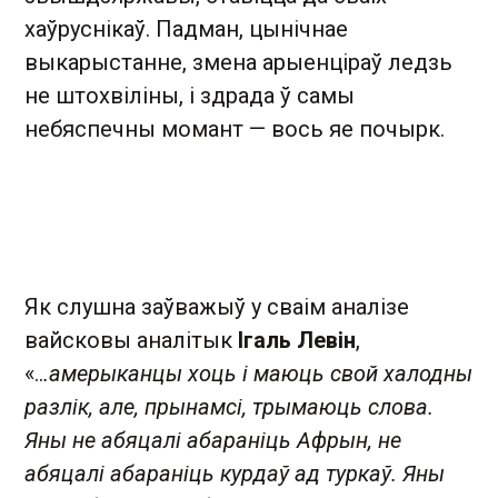
хаўруснікаў. Падман, цынічнае
выкарыстанне, змена арыенціраў ледзь
не штохвіліны, і здрада ў самы
небяспечны момант — вось яе почырк.
Як слушна заўважыў у сваім аналізе
вайсковы аналітык
Ігаль Левін
,
«..
.амерыканцы хоць і маюць свой халодны
разлік, але, прынамсі, трымаюць слова.
Яны не абяцалі абараніць Афрын, не
абяцалі абараніць курдаў ад туркаў. Яны