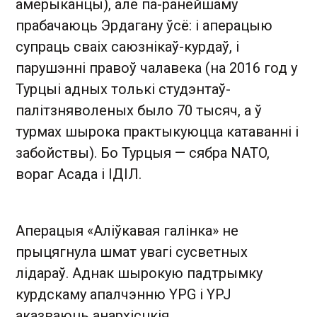
амерыканцы), але па-ранейшаму
прабачаюць Эрдагану ўсё: і аперацыю
супраць сваіх саюзнікаў-курдаў, і
парушэнні правоў чалавека (на 2016 год у
Турцыі адных толькі студэнтаў-
палітзняволеных было 70 тысяч, а ў
турмах шырока практыкуюцца катаванні і
забойствы). Бо Турцыя — сябра NATO,
вораг Асада і ІДІЛ.
Аперацыя «Аліўкавая галінка» не
прыцягнула шмат увагі сусветных
лідараў. Аднак шырокую падтрымку
курдскаму апалчэнню YPG і YPJ
аказваюць анархісцкія,