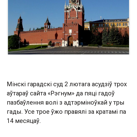
Мінскі гарадскі суд 2 лютага асудзіў трох
аўтараў сайта «Рэгнум» да пяці гадоў
пазбаўлення волі з адтэрміноўкай у тры
гады. Усе трое ўжо правялі за кратамі па
14 месяцаў.