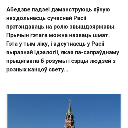
Абедзве падзеі дэманструюць яўную
няздольнасць сучаснай Расіі
прэтэндаваць на ролю звышдзяржавы.
Прычын гэтага можна назваць шмат.
Гэта у тым ліку, і адсутнасць у Расіі
выразнай ідэалогіі, якая па-сапраўднаму
прыцягвала б розумы і сэрцы людзей з
розных канцоў свету...