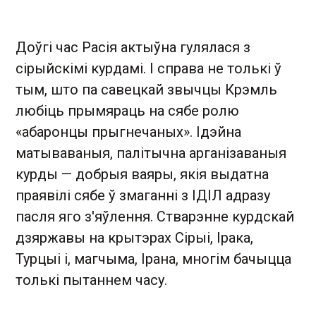
Доўгі час Расія актыўна гулялася з
сірыйскімі курдамі. І справа не толькі ў
тым, што па савецкай звычцы Крэмль
любіць прымяраць на сябе ролю
«абаронцы прыгнечаных». Ідэйна
матываваныя, палітычна арганізаваныя
курды — добрыя ваяры, якія выдатна
праявілі сябе ў змаганні з ІДІЛ адразу
пасля яго з'яўлення. Стварэнне курдскай
дзяржавы на крытэрах Сірыі, Ірака,
Турцыі і, магчыма, Ірана, многім бачыцца
толькі пытаннем часу.