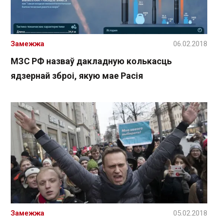
Замежжа
06.02.2018
МЗС РФ назваў дакладную колькасць
ядзернай зброі, якую мае Расія
Замежжа
05.02.2018