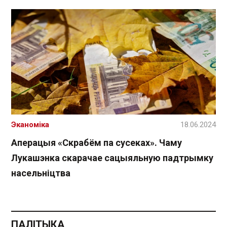
Эканоміка
18.06.2024
Аперацыя «Скрабём па сусеках». Чаму
Лукашэнка скарачае сацыяльную падтрымку
насельніцтва
ПАЛІТЫКА