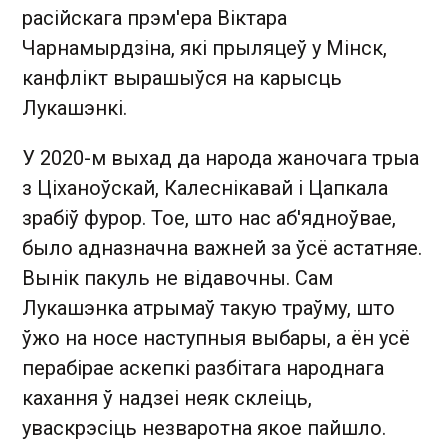
расійскага прэм'ера Віктара
Чарнамырдзіна, які прыляцеў у Мінск,
канфлікт вырашыўся на карысць
Лукашэнкі.
У 2020-м выхад да народа жаночага трыа
з Ціханоўскай, Калеснікавай і Цапкала
зрабіў фурор. Тое, што нас аб'ядноўвае,
было адназначна важней за ўсё астатняе.
Вынік пакуль не відавочны. Сам
Лукашэнка атрымаў такую траўму, што
ўжо на носе наступныя выбары, а ён усё
перабірае аскепкі разбітага народнага
кахання ў надзеі неяк склеіць,
уваскрэсіць незваротна якое пайшло.