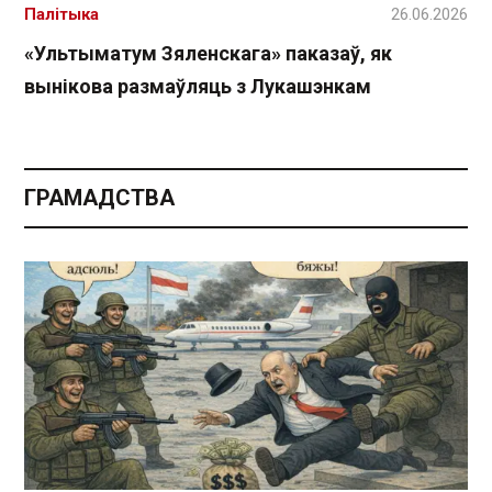
Палітыка
26.06.2026
«Ультыматум Зяленскага» паказаў, як
вынікова размаўляць з Лукашэнкам
ГРАМАДСТВА