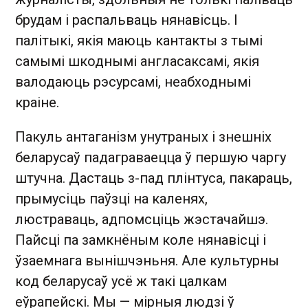
брудам і распальваць нянавісць. І
палітыкі, якія маюць кантакты з тымі
самымі шкоднымі англасаксамі, якія
валодаюць рэсурсамі, неабходнымі
краіне.
Пакуль антаганізм унутраных і знешніх
беларусаў падаграваецца ў першую чаргу
штучна. Дастаць з-пад плінтуса, пакараць,
прымусіць паўзці на каленях,
люстраваць, адпомсціць жэстачайшэ.
Пайсці па замкнёным коле нянавісці і
ўзаемнага вынішчэньня. Але культурны
код беларусаў усё ж такі цалкам
еўрапейскі. Мы — мірныя людзі ў