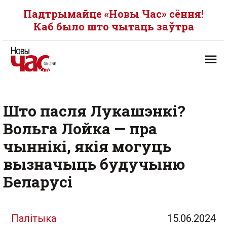
Падтрымайце «Новы Час» сёння!
Каб было што чытаць заўтра
Што пасля Лукашэнкі?
Вольга Лойка — пра
чыннікі, якія могуць
вызначыць будучыню
Беларусі
Палітыка
15.06.2024