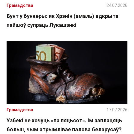
Грамадства
24.07.2026
Бунт у бункеры: як Хрэнін (амаль) адкрыта
пайшоў супраць Лукашэнкі
Грамадства
17.07.2026
Узбекі не хочуць «па пяцьсот». Ім заплацяць
больш, чым атрымлівае палова беларусаў?