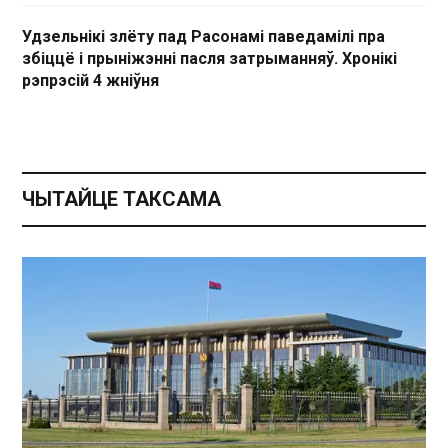
Удзельнікі злёту пад Расонамі паведамілі пра
збіццё і прыніжэнні пасля затрыманняў. Хронікі
рэпрэсій 4 жніўня
ЧЫТАЙЦЕ ТАКСАМА