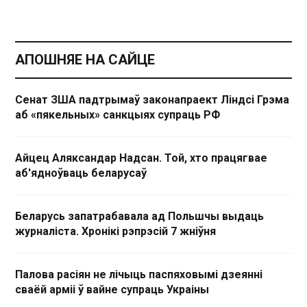
АПОШНЯЕ НА САЙЦЕ
Сенат ЗША падтрымаў законапраект Ліндсі Грэма
аб «пякельных» санкцыях супраць РФ
Айцец Аляксандар Надсан. Той, хто працягвае
аб'ядноўваць беларусаў
Беларусь запатрабавала ад Польшчы выдаць
журналіста. Хронікі рэпрэсій 7 жніўня
Палова расіян не лічыць паспяховымі дзеянні
сваёй арміі ў вайне супраць Украіны