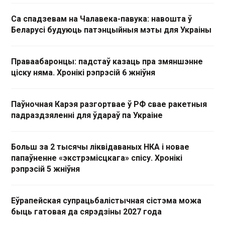
Са спадзевам на Чалавека-павука: навошта ў
Беларусі будуюць патэнцыйныя мэты для Украіны
Праваабаронцы: падстаў казаць пра змяншэнне
ціску няма. Хронікі рэпрэсій 6 жніўня
Паўночная Карэя разгортвае ў РФ свае ракетныя
падраздзяленні для ўдараў па Украіне
Больш за 2 тысячы ліквідаваных НКА і новае
папаўненне «экстрэмісцкага» спісу. Хронікі
рэпрэсій 5 жніўня
Еўрапейская супрацьбалістычная сістэма можа
быць гатовая да сярэдзіны 2027 года