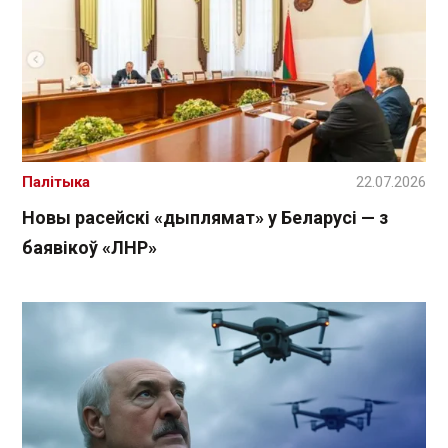
Палітыка
22.07.2026
Новы расейскі «дыплямат» у Беларусі — з
баявікоў «ЛНР»