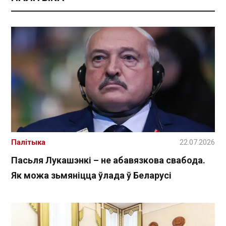
Палітыка
22.07.2026
Пасьля Лукашэнкі – не абавязкова свабода.
Як можа зьмяніцца ўлада ў Беларусі