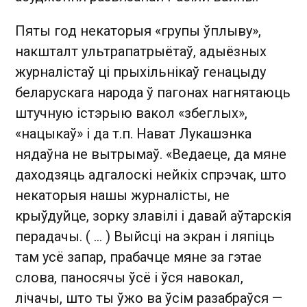
Пяты год некаторыя «групы ўплыву»,
накшталт ультрапатрыётаў, адыёзных
журналістаў ці прыхільнікаў генацыду
беларускага народа ў пагонах нагнятаюць
штучную істэрыю вакол «збеглых»,
«нацыкаў» і да т.п. Нават Лукашэнка
нядаўна не вытрымаў. «Ведаеце, да мяне
даходзяць адгалоскі нейкіх спрэчак, што
некаторыя нашы журналісты, не
крыўдуйце, зорку злавілі і давай аўтарскія
перадачы. ( ... ) Выйсці на экран і ляпіць
там усё запар, прабачце мяне за гэтае
слова, паносячы ўсё і ўся навокал,
лічачы, што ты ўжо ва ўсім разабраўся —