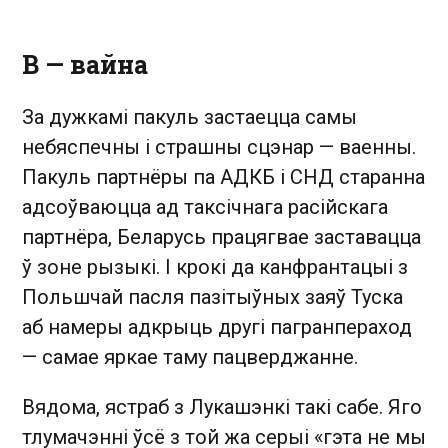
В —
вайна
За дужкамі пакуль застаецца самы
небяспечны і страшны сцэнар — ваенны.
Пакуль партнёры па АДКБ і СНД старанна
адсоўваюцца ад таксічнага расійскага
партнёра, Беларусь працягвае заставацца
ў зоне рызыкі. І крокі да канфрантацыі з
Польшчай пасля пазітыўных заяў Туска
аб намеры адкрыць другі пагранпераход
— самае яркае таму пацверджанне.
Вядома, ястраб з Лукашэнкі такі сабе. Яго
тлумачэнні ўсё з той жа серыі «гэта не мы