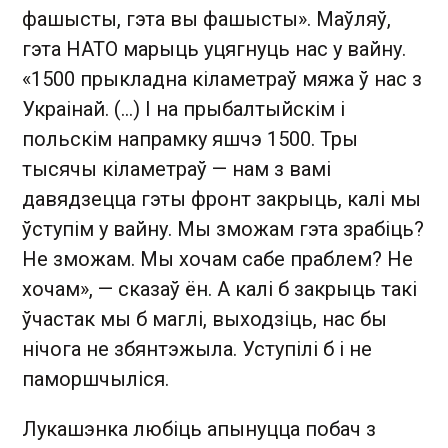
фашысты, гэта вы фашысты». Маўляў,
гэта НАТО марыць уцягнуць нас у вайну.
«1500 прыкладна кіламетраў мяжа ў нас з
Украінай. (...) І на прыбалтыйскім і
польскім напрамку яшчэ 1500. Тры
тысячы кіламетраў — нам з вамі
давядзецца гэты фронт закрыць, калі мы
ўступім у вайну. Мы зможам гэта зрабіць?
Не зможам. Мы хочам сабе праблем? Не
хочам», — сказаў ён. А калі б закрыць такі
ўчастак мы б маглі, выходзіць, нас бы
нічога не збянтэжыла. Уступілі б і не
паморшчыліся.
Лукашэнка любіць апынуцца побач з