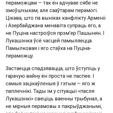
пераможцам — так ён адчувае сябе не
змоўшчыкам, але сааўтарам перамогі.
Цікава, што па выніках канфлікту Арменіі
і Азербайджана менавіта супраць яго, а
не Пуціна настроіўся прэм'ер Пашынян. І
Лукашэнка ўсё часцей памыляецца.
Памылковая і яго стаўка на Пуціна-
пераможцу.
Застаецца спадзявацца, што ўступіць у
гарачую вайну ён проста не паспее. І
самыя зацікаўленыя ў гэтым
—
яго ж
паплечнікі. Тады ім у сітуацыі «пасля
Лукашэнкі» свеціць ваенны трыбунал, а
не мірныя перамовы з пакрыўджанымі,