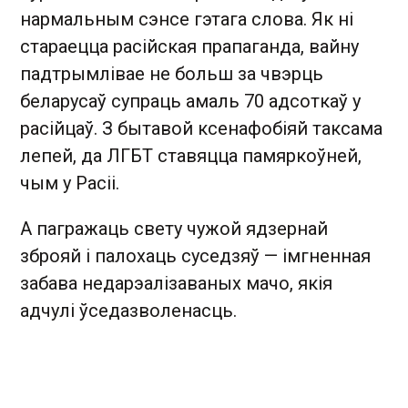
нармальным сэнсе гэтага слова. Як ні
стараецца расійская прапаганда, вайну
падтрымлівае не больш за чвэрць
беларусаў супраць амаль 70 адсоткаў у
расійцаў. З бытавой ксенафобіяй таксама
лепей, да ЛГБТ ставяцца памяркоўней,
чым у Расіі.
А пагражаць свету чужой ядзернай
зброяй і палохаць суседзяў — імгненная
забава недарэалізаваных мачо, якія
адчулі ўседазволенасць.