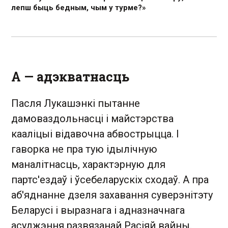
лепш быць бедным, чым у турме?»
А
—
адэкватнасць
Пасля Лукашэнкі пытанне
дамоваздольнасці і майстэрства
кааліцыі відавочна абвострыцца. І
гаворка не пра тую ідылічную
маналітнасць, характэрную для
партс'ездаў і ўсебеларускіх сходаў. А пра
аб'яднанне дзеля захавання суверэнітэту
Беларусі і выразнага і адназначнага
асуджэння развязанай Расіяй вайны.