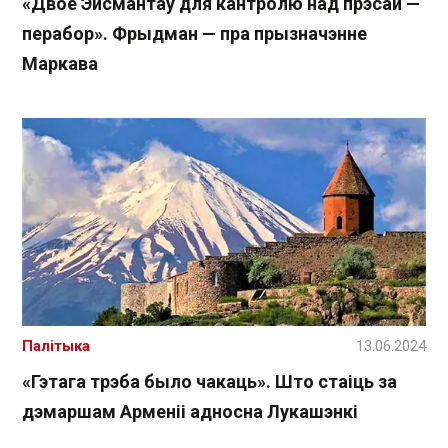
«Двое Эйсмантаў для кантролю над прэсай —
перабор». Фрыдман — пра прызначэнне
Маркава
Палітыка
13.06.2024
«Гэтага трэба было чакаць». Што стаіць за
дэмаршам Арменіі адносна Лукашэнкі