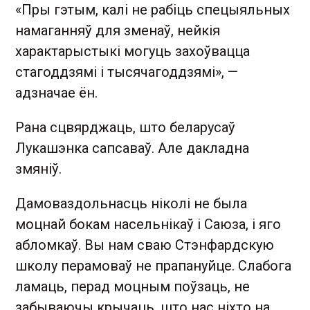
«Пры гэтым, калі не рабіць спецыяльных
намаганняў для зменаў, нейкія
характарыстыкі могуць захоўвацца
стагоддзямі і тысячагоддзямі», —
адзначае ён.
Рана сцвярджаць, што беларусаў
Лукашэнка сапсаваў. Але дакладна
змяніў.
Дамоваздольнасць ніколі не была
моцнай бокам насельнікаў і Саюза, і яго
абломкаў. Вы нам сваю Стэнфардскую
школу перамоваў не прапануйце. Слабога
ламаць, перад моцным поўзаць, не
забываючы крычаць, што нас ніхто на