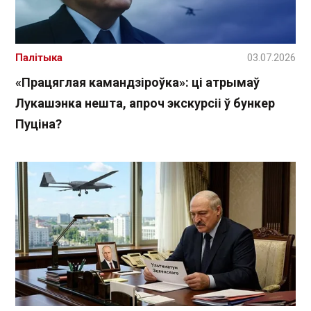
Палітыка
03.07.2026
«Працяглая камандзіроўка»: ці атрымаў
Лукашэнка нешта, апроч экскурсіі ў бункер
Пуціна?