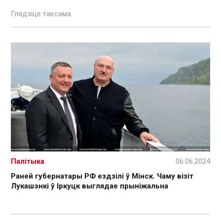
Глядзіце таксама
Палітыка
06.06.2024
Раней губернатары РФ ездзілі ў Мінск. Чаму візіт
Лукашэнкі ў Іркуцк выглядае прыніжальна