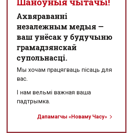
Шаноўныя чытачы!
Aхвяраванні
незалежным медыя —
ваш унёсак у будучыню
грамадзянскай
супольнасці.
Мы хочам працягваць пісаць для
вас.
І нам вельмі важная ваша
падтрымка.
Дапамагчы «Новаму Часу»