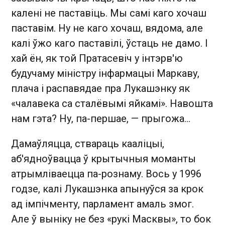
калені не паставіць. Мы самі каго хочаш
паставім. Ну не каго хочаш, вядома, але
калі ўжо каго паставілі, ўстаць не дамо. І
хай ён, як той Пратасевіч у інтэрв'ю
будучаму міністру інфармацыі Маркаву,
плача і распавядае пра Лукашэнку як
«чалавека са сталёвымі яйкамі». Навошта
нам гэта? Ну, па-першае, — прыгожа…
Дамаўляцца, ствараць кааліцыі,
аб'ядноўвацца ў крытычныя моманты
атрымліваецца па-рознаму. Вось у 1996
годзе, калі Лукашэнка апынуўся за крок
ад імпічменту, парламент амаль змог.
Але ў выніку не без «рукі Масквы», то бок