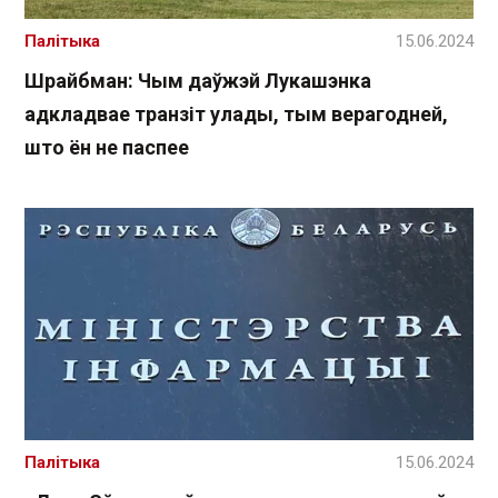
Палітыка
15.06.2024
Шрайбман: Чым даўжэй Лукашэнка
адкладвае транзіт улады, тым верагодней,
што ён не паспее
Палітыка
15.06.2024