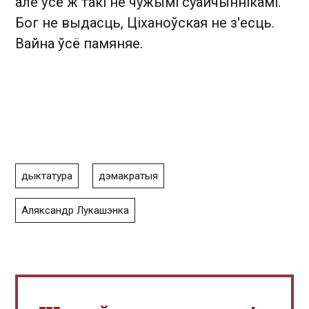
але ўсё ж такі не чужымі суайчыннікамі.
Бог не выдасць, Ціханоўская не з'есць.
Вайна ўсё памяняе.
дыктатура
дэмакратыя
Аляксандр Лукашэнка