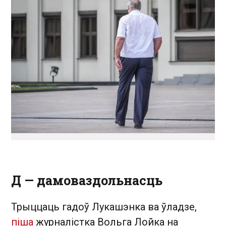
Д — дамоваздольнасць
Трыццаць гадоў Лукашэнка ва ўладзе,
піша
журналістка Вольга Лойка на