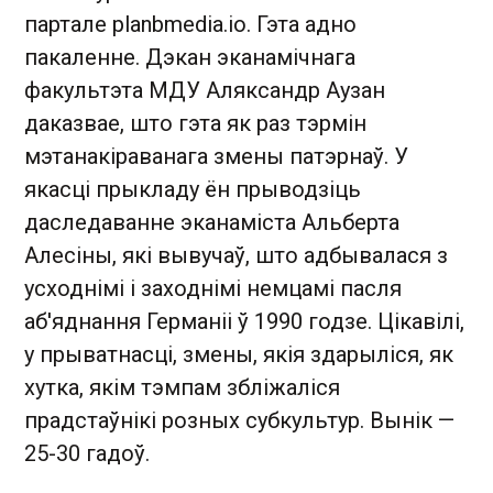
партале planbmedia.io. Гэта адно
пакаленне. Дэкан эканамічнага
факультэта МДУ Аляксандр Аузан
даказвае, што гэта як раз тэрмін
мэтанакіраванага змены патэрнаў. У
якасці прыкладу ён прыводзіць
даследаванне эканаміста Альберта
Алесіны, які вывучаў, што адбывалася з
усходнімі і заходнімі немцамі пасля
аб'яднання Германіі ў 1990 годзе. Цікавілі,
у прыватнасці, змены, якія здарыліся, як
хутка, якім тэмпам збліжаліся
прадстаўнікі розных субкультур. Вынік —
25-30 гадоў.