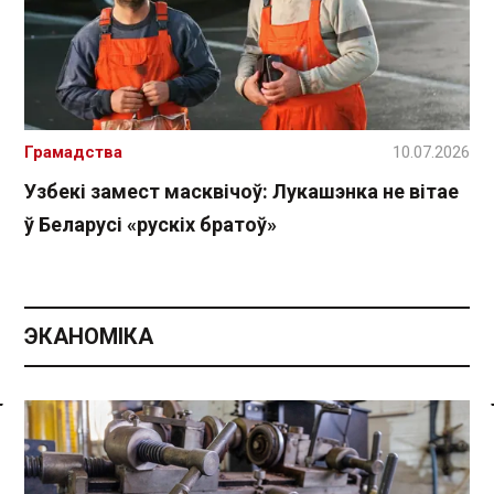
Грамадства
10.07.2026
Узбекі замест масквічоў: Лукашэнка не вітае
ў Беларусі «рускіх братоў»
ЭКАНОМІКА
Спасылка без VPN