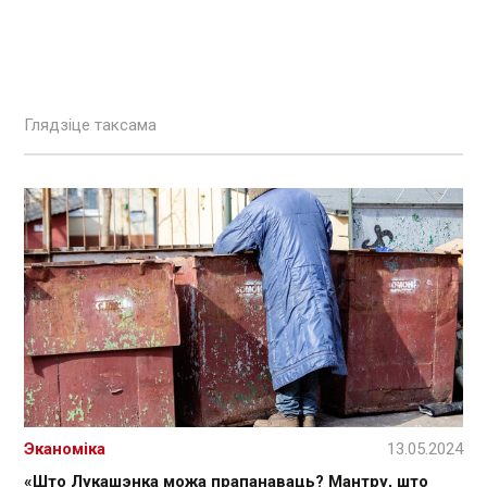
Глядзіце таксама
Эканоміка
13.05.2024
«Што Лукашэнка можа прапанаваць? Мантру, што