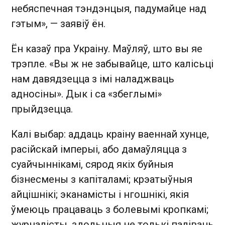
небяспечная тэндэнцыя, падумайце над
гэтым», — заявіў ён.
Ён казаў пра Украіну. Маўляў, што вы яе
трэпле. «Вы ж не забывайце, што калісьці
нам давядзецца з імі наладжваць
адносіны». Дык і са «збеглымі»
прыйдзецца.
Калі выбар: аддаць краіну ваеннай хунце,
расійскай імперыі, або дамаўляцца з
суайчыннікамі, сярод якіх буйныя
бізнесмены з капіталамі; крэатыўныя
айцішнікі; эканамісты і нгошнікі, якія
ўмеюць працаваць з болевымі кропкамі;
журналісты, здольныя не толькі паліваць