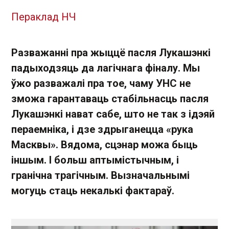
Пераклад НЧ
Разважанні пра жыццё пасля Лукашэнкі
падыходзяць да лагічнага фіналу. Мы
ўжо разважалі пра тое, чаму УНС не
зможа гарантаваць стабільнасць пасля
Лукашэнкі нават сабе, што не так з ідэяй
пераемніка, і дзе здрыганецца «рука
Масквы». Вядома, сцэнар можа быць
іншым. І больш аптымістычным, і
гранічна трагічным. Вызначальнымі
могуць стаць некалькі фактараў.