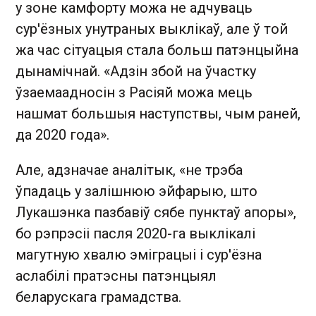
у зоне камфорту можа не адчуваць
сур'ёзных унутраных выклікаў, але ў той
жа час сітуацыя стала больш патэнцыйна
дынамічнай. «Адзін збой на ўчастку
ўзаемаадносін з Расіяй можа мець
нашмат большыя наступствы, чым раней,
да 2020 года».
Але, адзначае аналітык, «не трэба
ўпадаць у залішнюю эйфарыю, што
Лукашэнка пазбавіў сябе пунктаў апоры»,
бо рэпрэсіі пасля 2020-га выклікалі
магутную хвалю эміграцыі і сур'ёзна
аслабілі пратэсны патэнцыял
беларускага грамадства.