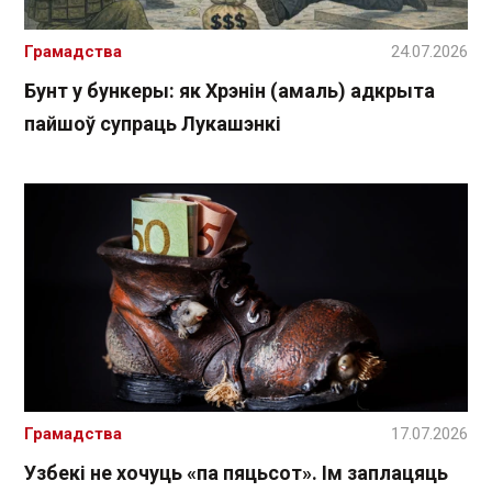
Грамадства
24.07.2026
Бунт у бункеры: як Хрэнін (амаль) адкрыта
пайшоў супраць Лукашэнкі
Грамадства
17.07.2026
Узбекі не хочуць «па пяцьсот». Ім заплацяць