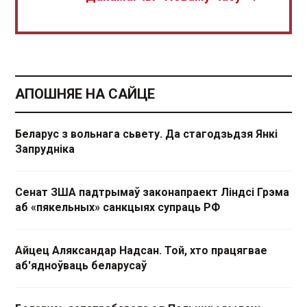
АПОШНЯЕ НА САЙЦЕ
Беларус з вольнага сьвету. Да стагодзьдзя Янкі
Запрудніка
Сенат ЗША падтрымаў законапраект Ліндсі Грэма
аб «пякельных» санкцыях супраць РФ
Айцец Аляксандар Надсан. Той, хто працягвае
аб'ядноўваць беларусаў