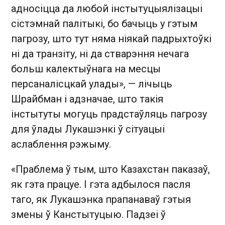
адносіцца да любой інстытуцыялізацыі
сістэмнай палітыкі, бо бачыць у гэтым
пагрозу, што тут няма ніякай падрыхтоўкі
ні да транзіту, ні да стварэння нечага
больш калектыўнага на месцы
персаналісцкай улады», — лічыць
Шрайбман і адзначае, што такія
інстытуты могуць прадстаўляць пагрозу
для ўлады Лукашэнкі ў сітуацыі
аслаблення рэжыму.
«Праблема ў тым, што Казахстан паказаў,
як гэта працуе. І гэта адбылося пасля
таго, як Лукашэнка прапанаваў гэтыя
змены ў Канстытуцыю. Падзеі ў