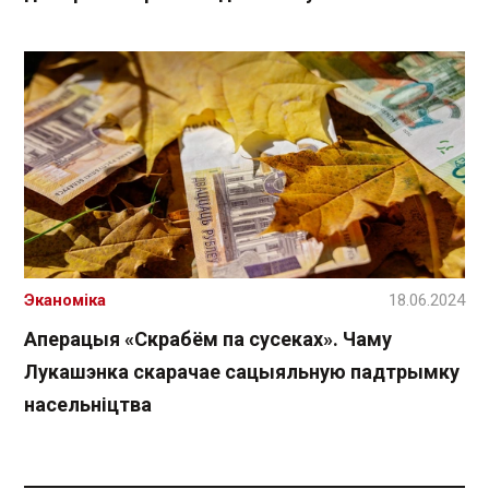
Эканоміка
18.06.2024
Аперацыя «Скрабём па сусеках». Чаму
Лукашэнка скарачае сацыяльную падтрымку
насельніцтва