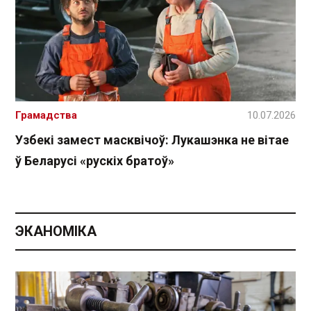
Грамадства
10.07.2026
Узбекі замест масквічоў: Лукашэнка не вітае
ў Беларусі «рускіх братоў»
ЭКАНОМІКА