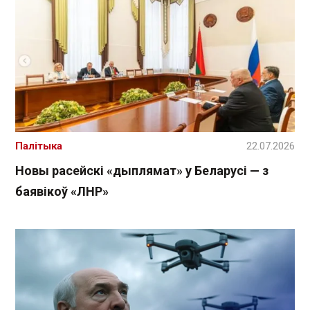
Палітыка
22.07.2026
Новы расейскі «дыплямат» у Беларусі — з
баявікоў «ЛНР»