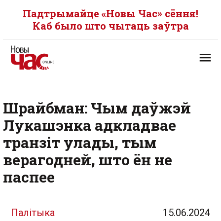
Падтрымайце «Новы Час» сёння!
Каб было што чытаць заўтра
Шрайбман: Чым даўжэй
Лукашэнка адкладвае
транзіт улады, тым
верагодней, што ён не
паспее
Палітыка
15.06.2024