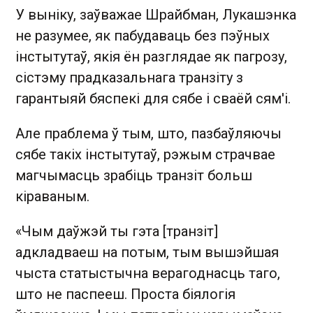
У выніку, заўважае Шрайбман, Лукашэнка
не разумее, як пабудаваць без пэўных
інстытутаў, якія ён разглядае як пагрозу,
сістэму прадказальнага транзіту з
гарантыяй бяспекі для сябе і сваёй сям'і.
Але праблема ў тым, што, пазбаўляючы
сябе такіх інстытутаў, рэжым страчвае
магчымасць зрабіць транзіт больш
кіраваным.
«Чым даўжэй ты гэта [транзіт]
адкладваеш на потым, тым вышэйшая
чыста статыстычна верагоднасць таго,
што не паспееш. Проста біялогія