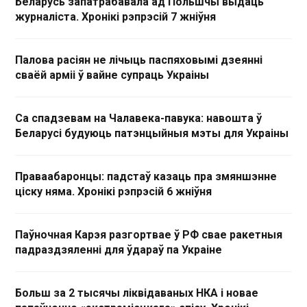
Беларусь запатрабавала ад Польшчы выдаць
журналіста. Хронікі рэпрэсій 7 жніўня
Палова расіян не лічыць паспяховымі дзеянні
сваёй арміі ў вайне супраць Украіны
Са спадзевам на Чалавека-павука: навошта ў
Беларусі будуюць патэнцыйныя мэты для Украіны
Праваабаронцы: падстаў казаць пра змяншэнне
ціску няма. Хронікі рэпрэсій 6 жніўня
Паўночная Карэя разгортвае ў РФ свае ракетныя
падраздзяленні для ўдараў па Украіне
Больш за 2 тысячы ліквідаваных НКА і новае