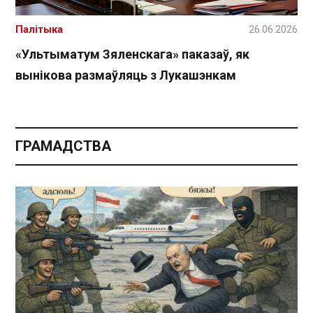
Палітыка
26.06.2026
«Ультыматум Зяленскага» паказаў, як
вынікова размаўляць з Лукашэнкам
ГРАМАДСТВА