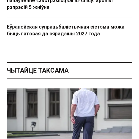
папаўненне «экстрэмісцкага» спісу. Хронікі
рэпрэсій 5 жніўня
Еўрапейская супрацьбалістычная сістэма можа
быць гатовая да сярэдзіны 2027 года
ЧЫТАЙЦЕ ТАКСАМА