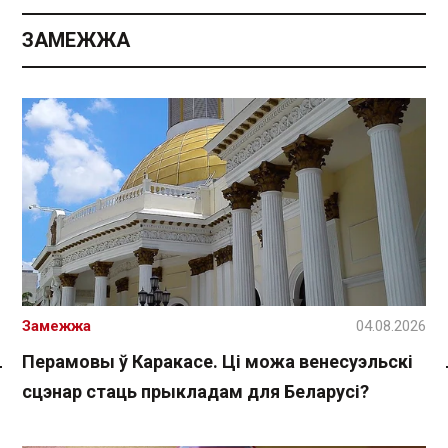
ЗАМЕЖЖА
Замежжа
04.08.2026
Перамовы ў Каракасе. Ці можа венесуэльскі
Спасылка без VPN
сцэнар стаць прыкладам для Беларусі?