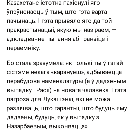
Казахстане істотна пахіснулі яго
ўпэўненасць ў тым, што гэта варта
пачынаць. І гэта прывяло яго да той
пракрастынацыі, якую мы назіраем, —
адкладванне пытання аб транзіце і
пераемніку.
Бо стала зразумела: як толькі ты ў гэтай
сістэме некага «карануеш», адбываецца
перабудова наменклатуры (а ў дадзеным
выпадку і Расіі) на новага чалавека. І гэта
пагроза для Лукашэнкі, які не можа
разлічваць, што гарантыі, што будуць яму
дадзены, будуць, як у выпадку з
Назарбаевым, выконвацца».