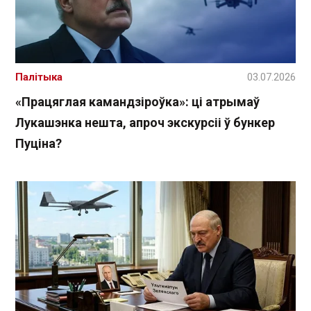
Палітыка
03.07.2026
«Працяглая камандзіроўка»: ці атрымаў
Лукашэнка нешта, апроч экскурсіі ў бункер
Пуціна?