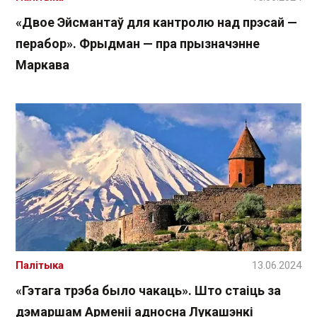
«Двое Эйсмантаў для кантролю над прэсай —
перабор». Фрыдман — пра прызначэнне
Маркава
Палітыка
13.06.2024
«Гэтага трэба было чакаць». Што стаіць за
дэмаршам Арменіі адносна Лукашэнкі