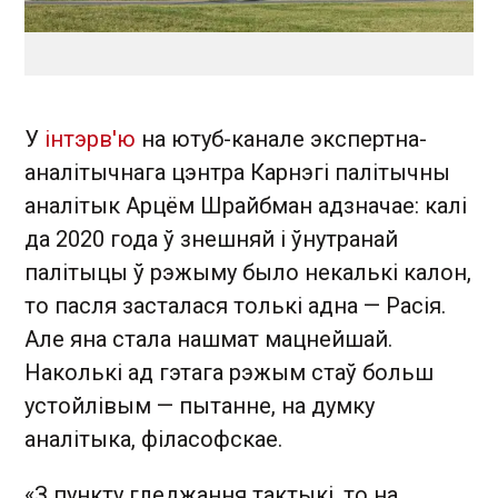
У
інтэрв'ю
на ютуб-канале экспертна-
аналітычнага цэнтра Карнэгі палітычны
аналітык Арцём Шрайбман адзначае: калі
да 2020 года ў знешняй і ўнутранай
палітыцы ў рэжыму было некалькі калон,
то пасля засталася толькі адна — Расія.
Але яна стала нашмат мацнейшай.
Наколькі ад гэтага рэжым стаў больш
устойлівым — пытанне, на думку
аналітыка, філасофскае.
«З пункту гледжання тактыкі, то на