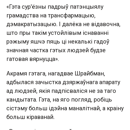
«Гэта сур'ёзны падрыў патэнцыялу
грамадства на трансфармацыю,
дэмакратызацыю. І далёка не відавочна,
што пры такім устойлівым існаванні
рэжыму яшчэ пяць ці некалькі гадоў
значная частка гэтых людзей будзе
гатовая вярнуцца».
Акрамя гэтага, нагадвае Шрайбман,
адбылася зачыстка дзяржаўнага апарату
ад людзей, якія падпісваліся не за таго
кандытата. Гэта, на яго погляд, робіць
сістэму больш ідэйна маналітнай, а краіну
больш кіраванай.