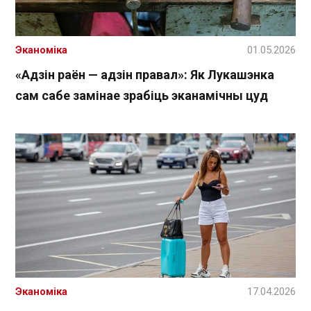
Эканоміка
01.05.2026
«Адзін раён — адзін правал»: Як Лукашэнка
сам сабе замінае зрабіць эканамічны цуд
Эканоміка
17.04.2026