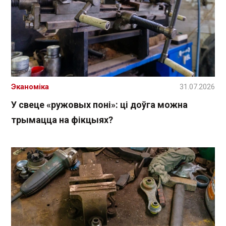
Эканоміка
31.07.2026
У свеце «ружовых поні»: ці доўга можна
трымацца на фікцыях?