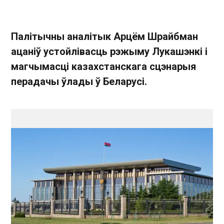
Палітычны аналітык Арцём Шрайбман
ацаніў устойлівасць рэжыму Лукашэнкі і
магчымасці казахстанскага сцэнарыя
перадачы ўлады ў Беларусі.