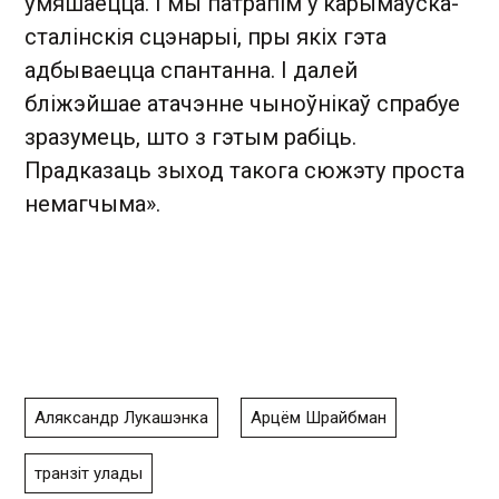
ўмяшаецца. І мы патрапім у карымаўска-
сталінскія сцэнарыі, пры якіх гэта
адбываецца спантанна. І далей
бліжэйшае атачэнне чыноўнікаў спрабуе
зразумець, што з гэтым рабіць.
Прадказаць зыход такога сюжэту проста
немагчыма».
Аляксандр Лукашэнка
Арцём Шрайбман
транзіт улады