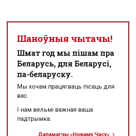
Шаноўныя чытачы!
Шмат год мы пішам пра
Беларусь, для Беларусі,
па-беларуску.
Мы хочам працягваць пісаць для
вас.
І нам вельмі важная ваша
падтрымка.
Дапамагчы «Новаму Часу»