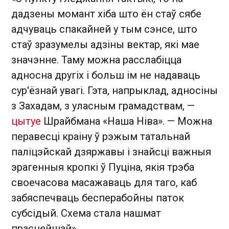
дадзены момант хіба што ён стаў сябе
адчуваць спакайней у тым сэнсе, што
стаў зразумелы адзіны вектар, які мае
значэнне. Таму можна расслабіцца
адносна другіх і больш ім не надаваць
сур'ёзнай увагі. Гэта, напрыклад, адносіны
з Захадам, з уласным грамадствам, —
цытуе
Шрайбмана «Наша Ніва». — Можна
перавесці краіну ў рэжым татальнай
паліцэйскай дзяржавы і знайсці важныя
эрагенныя кропкі ў Пуціна, якія трэба
своечасова масажаваць для таго, каб
забяспечваць бесперабойны паток
субсідый. Схема стала нашмат
прасцейшай».