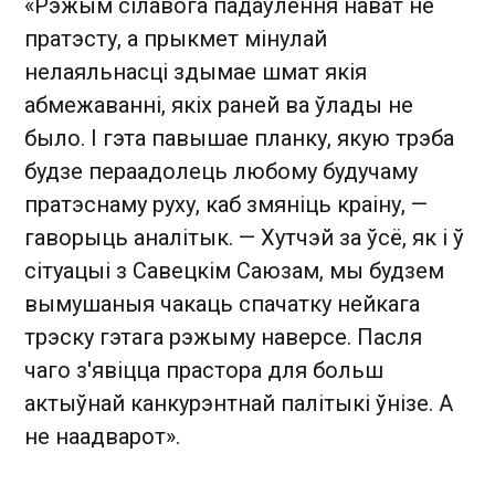
«Рэжым сілавога падаўлення нават не
пратэсту, а прыкмет мінулай
нелаяльнасці здымае шмат якія
абмежаванні, якіх раней ва ўлады не
было. І гэта павышае планку, якую трэба
будзе пераадолець любому будучаму
пратэснаму руху, каб змяніць краіну, —
гаворыць аналітык. — Хутчэй за ўсё, як і ў
сітуацыі з Савецкім Саюзам, мы будзем
вымушаныя чакаць спачатку нейкага
трэску гэтага рэжыму наверсе. Пасля
чаго з'явіцца прастора для больш
актыўнай канкурэнтнай палітыкі ўнізе. А
не наадварот».