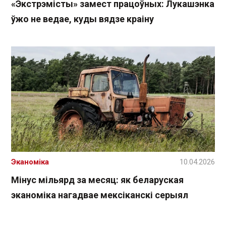
«Экстрэмісты» замест працоўных: Лукашэнка
ўжо не ведае, куды вядзе краіну
Эканоміка
10.04.2026
Мінус мільярд за месяц: як беларуская
эканоміка нагадвае мексіканскі серыял