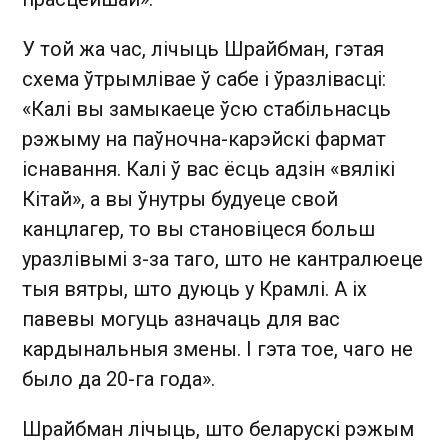
У той жа час, лічыць Шрайбман, гэтая
схема ўтрымлівае ў сабе і ўразлівасці:
«Калі вы замыкаеце ўсю стабільнасць
рэжыму на паўночна-карэйскі фармат
існавання. Калі ў вас ёсць адзін «вялікі
Кітай», а вы ўнутры будуеце свой
канцлагер, то вы становіцеся больш
уразлівымі з-за таго, што не кантралюеце
тыя вятры, што дуюць у Крамлі. А іх
павевы могуць азначаць для вас
кардынальныя змены. І гэта тое, чаго не
было да 20-га года».
Шрайбман лічыць, што беларускі рэжым