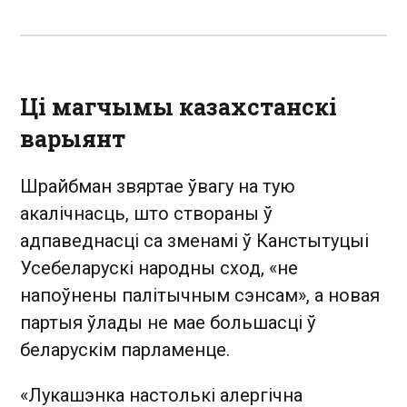
Ці магчымы казахстанскі
варыянт
Шрайбман звяртае ўвагу на тую
акалічнасць, што створаны ў
адпаведнасці са зменамі ў Канстытуцыі
Усебеларускі народны сход, «не
напоўнены палітычным сэнсам», а новая
партыя ўлады не мае большасці ў
беларускім парламенце.
«Лукашэнка настолькі алергічна