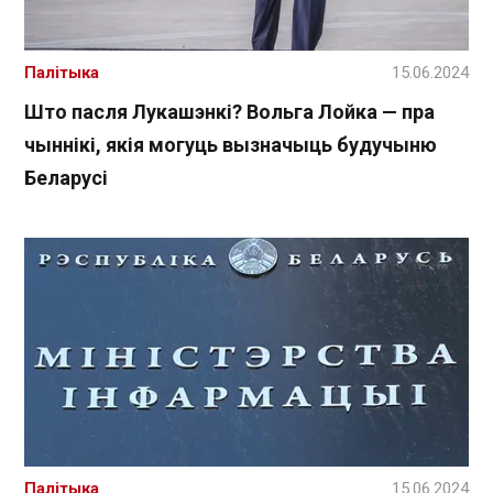
Палітыка
15.06.2024
Што пасля Лукашэнкі? Вольга Лойка — пра
чыннікі, якія могуць вызначыць будучыню
Беларусі
Палітыка
15.06.2024