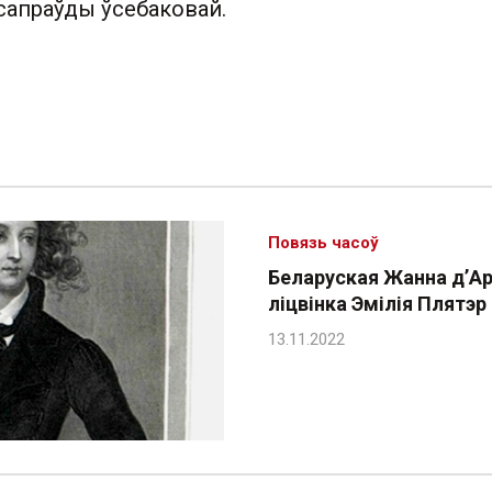
сапраўды ўсебаковай.
Повязь часоў
Беларуская Жанна д’Ар
ліцвінка Эмілія Плятэр