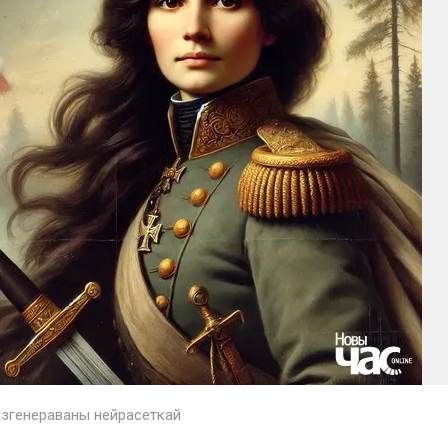
, згенераваны нейрасеткай