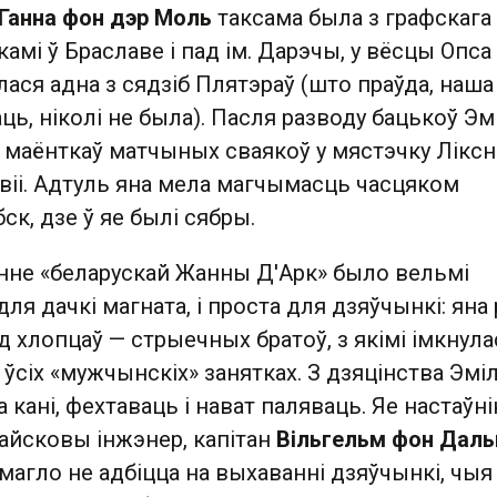
Ганна фон дэр Моль
таксама была з графскага 
амі ў Браславе і пад ім. Дарэчы, у вёсцы Опса
лася адна з сядзіб Плятэраў (што праўда, наша
аць, ніколі не была). Пасля разводу бацькоў Эм
 маёнткаў матчыных сваякоў у мястэчку Ліксн
віі. Адтуль яна мела магчымасць часцяком
ск, дзе ў яе былі сябры.
нне «беларускай Жанны Д'Арк» было вельмі
ля дачкі магната, і проста для дзяўчынкі: яна
 хлопцаў — стрыечных братоў, з якімі імкнула
 ўсіх «мужчынскіх» занятках. З дзяцінства Эміл
а кані, фехтаваць і нават паляваць. Яе настаўн
айсковы інжэнер, капітан
Вільгельм фон Даль
 магло не адбіцца на выхаванні дзяўчынкі, чыя