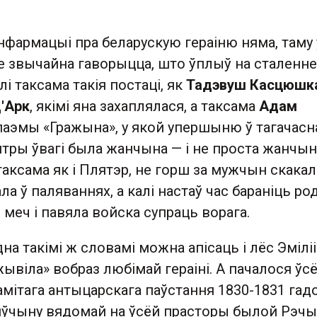
нфармацыі пра беларускую гераіню няма, таму 
яе звычайна гаворыцца, што ўплыў на сталенне
і таксама такія постаці, як
Тадэвуш Касцюшк
'Арк
, якімі яна захаплялася, а таксама
Адам
 паэмы «Гражына», у якой упершыню ў тагачасн
нтры ўвагі была жанчына — і не проста жанчына
этаксама як і Плятэр, не горш за мужчын скакал
ала ў паляваннях, а калі настаў час бараніць р
і меч і павяла войска супраць ворага.
на такімі ж словамі можна апісаць і лёс Эміліі
жывіла» вобраз любімай гераіні. А пачалося ўс
амітага антыцарскага паўстання 1830-1831 гадо
зяўчыну вядомай на ўсёй прасторы былой Рэчы