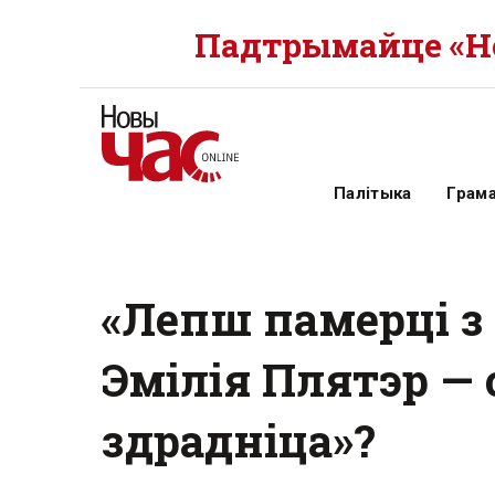
Падтрымайце «Но
Палітыка
Грам
«Лепш памерці з
Эмілія Плятэр —
здрадніца»?