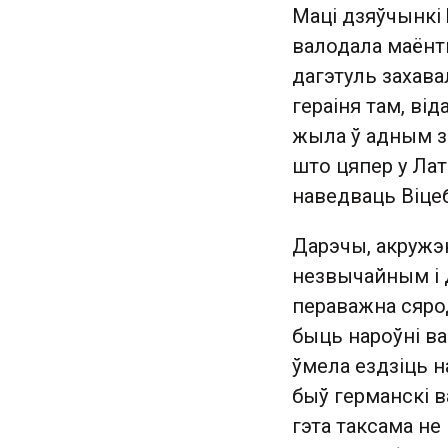
Маці дзяўчынкі
валодала маёнтк
дагэтуль захава
гераіня там, від
жыла ў адным з
што цяпер у Лат
наведваць Віцеб
Дарэчы, акружэ
незвычайным і д
пераважна сярод
быць нароўні ва
ўмела ездзіць н
быў германскі в
гэта таксама не