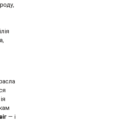
роду,
ілія
а,
 расла
ся
ія
ікам
віг
— і