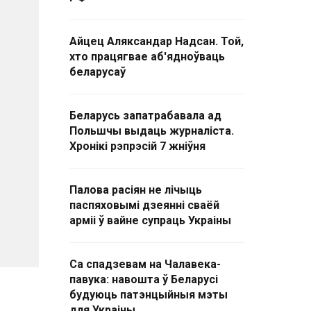
Айцец Аляксандар Надсан. Той,
хто працягвае аб'ядноўваць
беларусаў
Беларусь запатрабавала ад
Польшчы выдаць журналіста.
Хронікі рэпрэсій 7 жніўня
Палова расіян не лічыць
паспяховымі дзеянні сваёй
арміі ў вайне супраць Украіны
Са спадзевам на Чалавека-
павука: навошта ў Беларусі
будуюць патэнцыйныя мэты
для Украіны