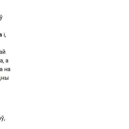
ў
а
і,
ай
, а
а на
одны
ё
ў,