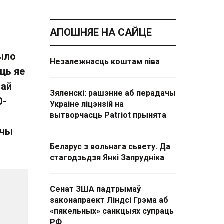
АПОШНЯЕ НА САЙЦЕ
было
Незалежнасць коштам піва
аць яе
най
Зяленскі: рашэнне аб перадачы
0-
Украіне ліцэнзій на
вытворчасць Patriot прынята
йчы
Беларус з вольнага сьвету. Да
стагодзьдзя Янкі Запрудніка
Сенат ЗША падтрымаў
законапраект Ліндсі Грэма аб
«пякельных» санкцыях супраць
РФ