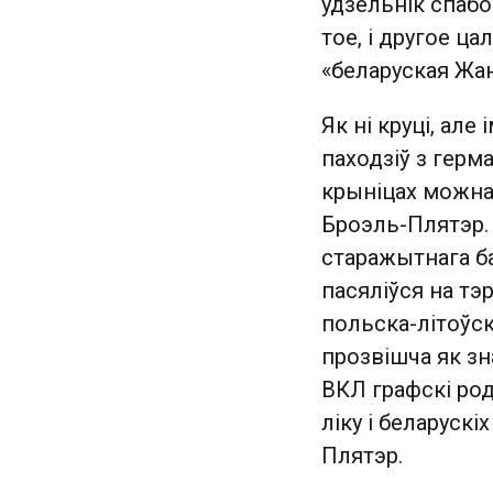
удзельнік спабо
тое, і другое ц
«беларуская Жан
Як ні круці, але
паходзіў з герм
крыніцах можна
Броэль-Плятэр.
старажытнага ба
пасяліўся на тэ
польска-літоўск
прозвішча як зн
ВКЛ графскі род
ліку і беларускі
Плятэр.