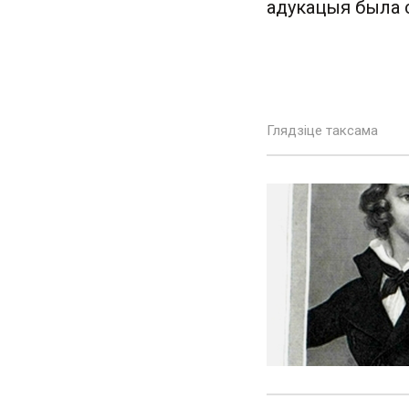
адукацыя была 
Глядзіце таксама