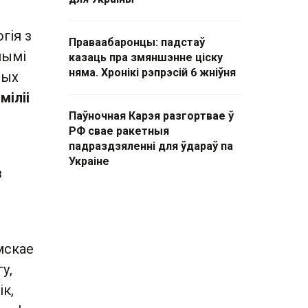
гія з
Праваабаронцы: падстаў
нымі
казаць пра змяншэнне ціску
няма. Хронікі рэпрэсій 6 жніўня
ных
міліі
Паўночная Карэя разгортвае ў
РФ свае ракетныя
падраздзяленні для ўдараў па
Украіне
з
мскае
у,
ік,