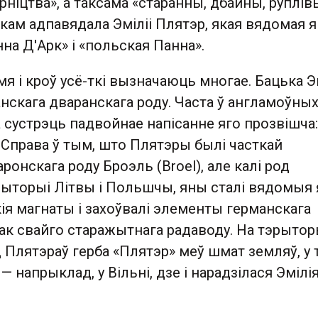
рніцтва», а таксама «старанны, дбайны, руплівы
алкам адпавядала Эміліі Плятэр, якая вядомая я
на Д'Арк» і «польская Панна».
 імя і кроў усё-ткі вызначаюць многае. Бацька Э
анскага дваранскага роду. Часта ў англамоўны
 сустрэць падвойнае напісанне яго прозвішча:
 Справа ў тым, што Плятэры былі часткай
ронскага роду Броэль (Broel), але калі род
рыторыі Літвы і Польшчы, яны сталі вядомыя 
ія магнаты і захоўвалі элементы германскага
ак свайго старажытнага радаводу. На тэрытор
 Плятэраў герба «Плятэр» меў шмат земляў, у
х — напрыклад, у Вільні, дзе і нарадзілася Эмілі