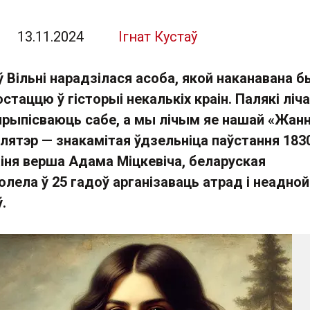
13.11.2024
Ігнат Кустаў
ў Вільні нарадзілася асоба, якой наканавана 
стаццю ў гісторыі некалькіх краін. Палякі ліч
 прыпісваюць сабе, а мы лічым яе нашай «Жан
Плятэр — знакамітая ўдзельніца паўстання 183
аіня верша Адама Міцкевіча, беларуская
долела ў 25 гадоў арганізаваць атрад і неадно
.