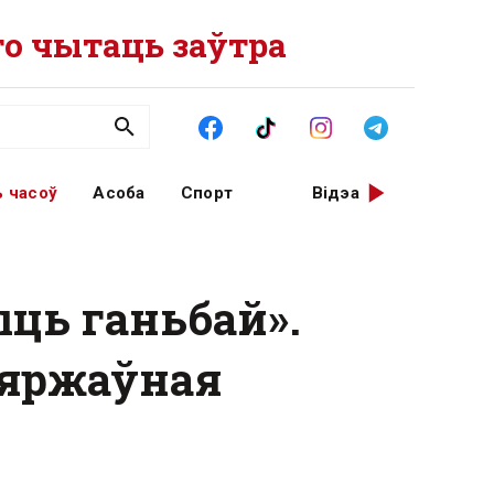
о чытаць заўтра
 часоў
Асоба
Спорт
Відэа
ць ганьбай».
зяржаўная