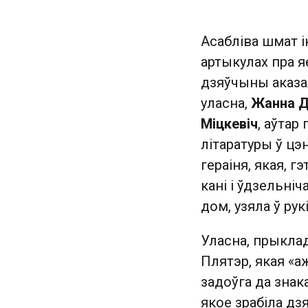
Асабліва шмат і
артыкулах пра 
дзяўчыны аказал
уласна,
Жанна Д
Міцкевіч
, аўтар
літаратуры ў цэ
гераіня, якая, г
кані і ўдзельніч
дом, узяла ў рук
Уласна, прыклад
Плятэр, якая «а
задоўга да знак
якое зрабіла д