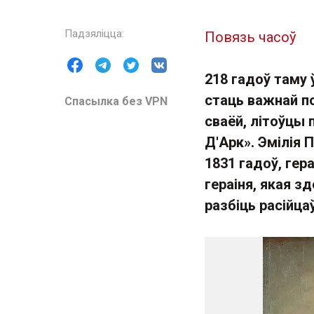
Повязь часоў
218 гадоў таму 
стаць важнай по
Спасылка без VPN
сваёй, літоўцы
Д'Арк». Эмілія 
1831 гадоў, гер
гераіня, якая з
разбіць расійцаў