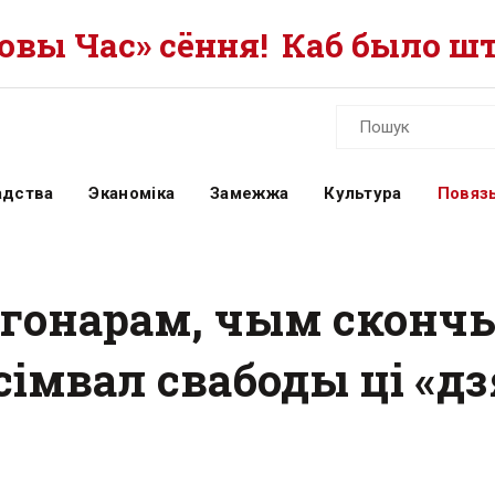
вы Час» сёння!
Каб было шт
адства
Эканоміка
Замежжа
Культура
Повязь
 гонарам, чым скончы
 сімвал свабоды ці «д