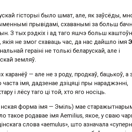
скай гісторыі было шмат, але, як заўсёды, мно
зыменнымі прывідамі, схаванымі за больш бач
н. З тых рэдкіх і ад таго яшчэ больш каштоў
 якія не змог схаваць час, да нас дайшло імя
Э
альнай гераіні не толькі беларускай, але і
ьскай земляў.
 каранёў — але не з роду, продкаў, бацькоў, а 
о часта імя, дадзенае дзіцяці пры нараджэнні,
ару і лёсу таго ці той, хто яго носіць.
ынская форма імя — Эміль) мае старажытнары
 такое родавае імя Aemilius, якое, у сваю чарг
інскага слова «aemulus», што азначала «суперн