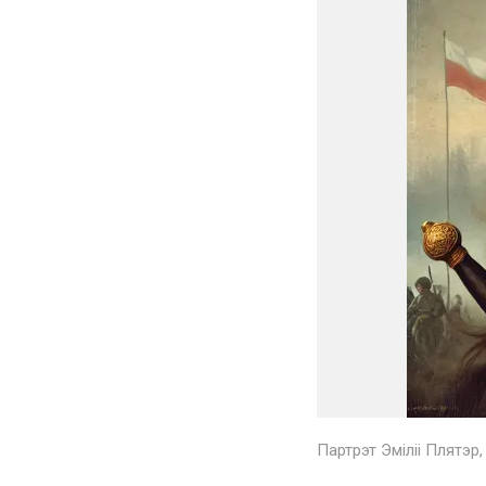
Партрэт Эміліі Плятэр