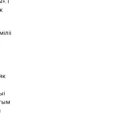
». І
к
міліі
х
як
ыі
 тым
я