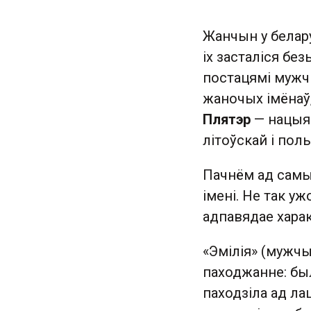
Жанчын у белару
іх засталіся бе
постацямі мужчы
жаночых імёнаў,
Плятэр
— нацыян
літоўскай і пол
Пачнём ад самых
імені. Не так уж
адпавядае характ
«Эмілія» (мужч
паходжанне: было
паходзіла ад лац