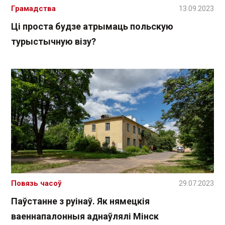
Грамадства
13.09.2023
Ці проста будзе атрымаць польскую
турыстычную візу?
Повязь часоў
29.07.2023
Паўстанне з руінаў. Як нямецкія
ваеннапалонныя аднаўлялі Мінск