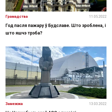
Грамадства
11.05.2022
Год пасля пажару ў Будславе. Што зроблена, і
што яшчэ трэба?
Замежжа
13.03.2022