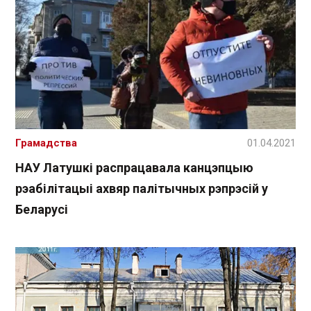
Грамадства
01.04.2021
НАУ Латушкі распрацавала канцэпцыю
рэабілітацыі ахвяр палітычных рэпрэсій у
Беларусі