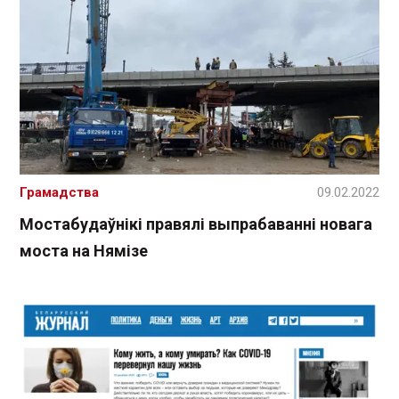
Грамадства
09.02.2022
Мостабудаўнікі правялі выпрабаванні новага
моста на Нямізе