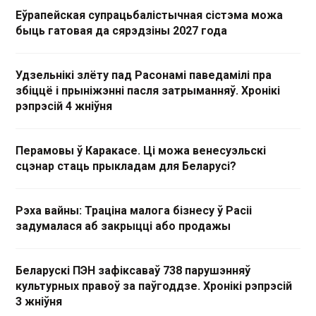
Еўрапейская супрацьбалістычная сістэма можа
быць гатовая да сярэдзіны 2027 года
Удзельнікі злёту пад Расонамі паведамілі пра
збіццё і прыніжэнні пасля затрыманняў. Хронікі
рэпрэсій 4 жніўня
Перамовы ў Каракасе. Ці можа венесуэльскі
сцэнар стаць прыкладам для Беларусі?
Рэха вайны: Траціна малога бізнесу ў Расіі
задумалася аб закрыцці або продажы
Беларускі ПЭН зафіксаваў 738 парушэнняў
культурных правоў за паўгоддзе. Хронікі рэпрэсій
3 жніўня