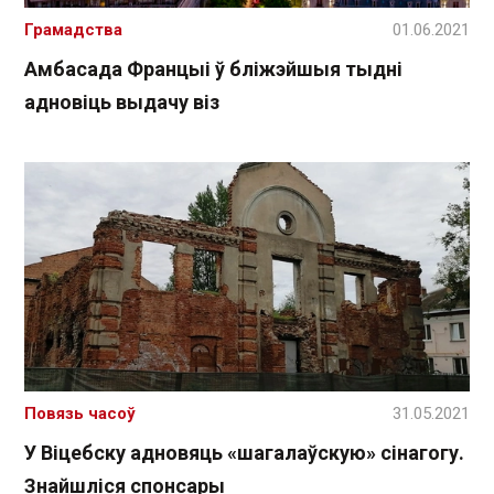
Грамадства
01.06.2021
Амбасада Францыі ў бліжэйшыя тыдні
адновіць выдачу віз
Повязь часоў
31.05.2021
У Віцебску адновяць «шагалаўскую» сінагогу.
Знайшліся спонсары