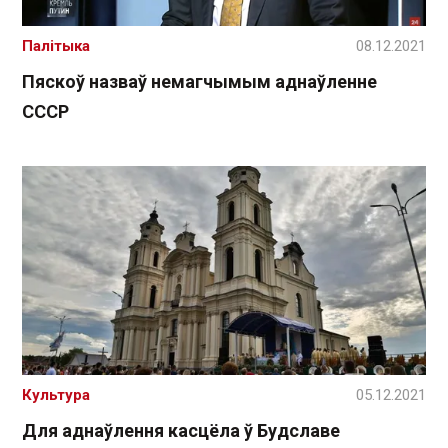
Палітыка
08.12.2021
Пяскоў назваў немагчымым аднаўленне
СССР
Культура
05.12.2021
Для аднаўлення касцёла ў Будславе