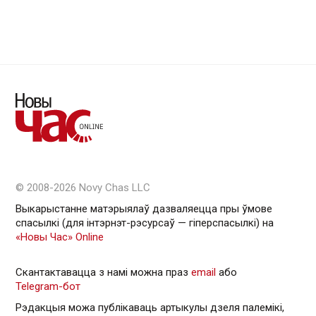
© 2008-2026 Novy Chas LLC
Выкарыстанне матэрыялаў дазваляецца пры ўмове
спасылкі (для інтэрнэт-рэсурсаў — гiперспасылкi) на
«Новы Час» Online
Скантактавацца з намі можна праз
email
або
Telegram-бот
Рэдакцыя можа публікаваць артыкулы дзеля палемікі,