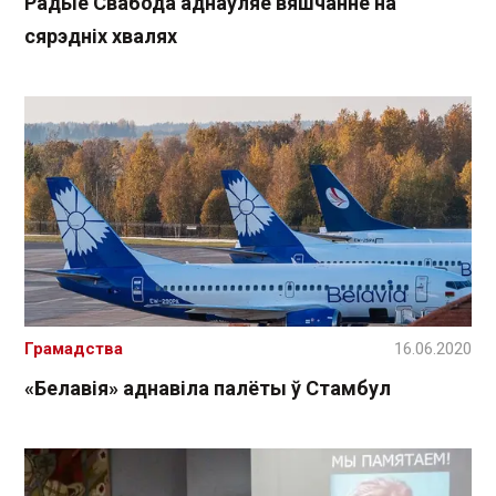
Радыё Свабода аднаўляе вяшчанне на
сярэдніх хвалях
Грамадства
16.06.2020
«Белавія» аднавіла палёты ў Стамбул