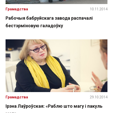
Грамадства
10.11.2014
Рабочыя бабруйскага завода распачалі
бестэрміновую галадоўку
Грамадства
29.10.2014
Ірэна Лаўроўская: «Раблю што магу і пакуль