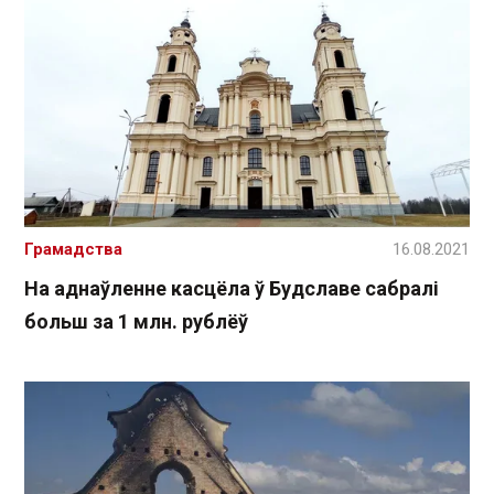
Грамадства
16.08.2021
На аднаўленне касцёла ў Будславе сабралі
больш за 1 млн. рублёў