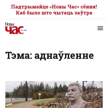
Падтрымайце «Новы Час» сёння!
Каб было што чытаць заўтра
Тэма: аднаўленне