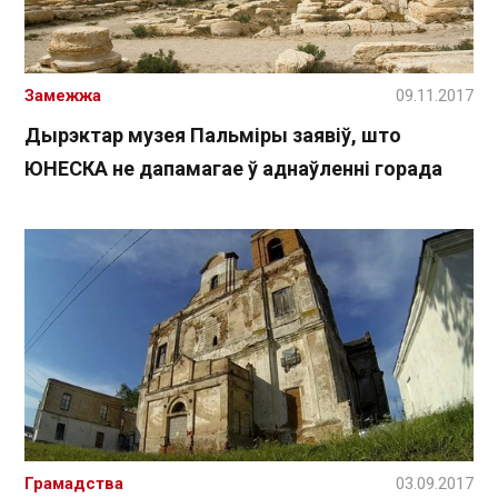
Замежжа
09.11.2017
Дырэктар музея Пальміры заявіў, што
ЮНЕСКА не дапамагае ў аднаўленні горада
Грамадства
03.09.2017