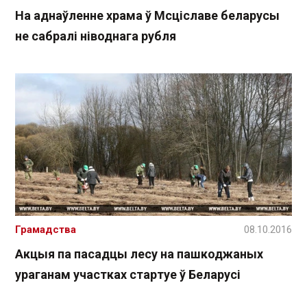
На аднаўленне храма ў Мсціславе беларусы
не сабралі ніводнага рубля
Грамадства
08.10.2016
Акцыя па пасадцы лесу на пашкоджаных
ураганам участках стартуе ў Беларусі