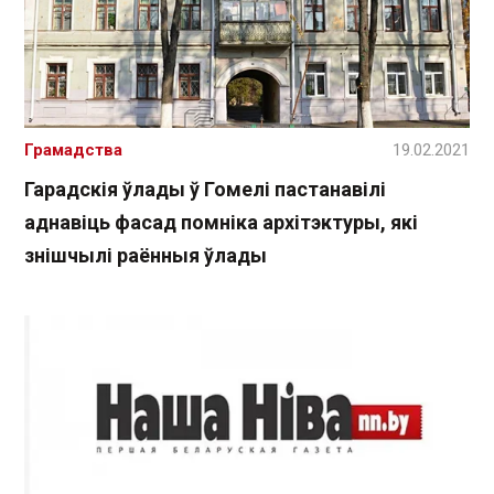
Грамадства
19.02.2021
Гарадскія ўлады ў Гомелі пастанавілі
аднавіць фасад помніка архітэктуры, які
знішчылі раённыя ўлады