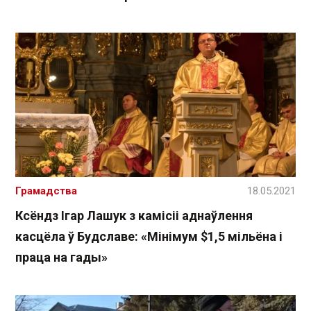
Грамадства
18.05.2021
Ксёндз Ігар Лашук з камісіі аднаўлення
касцёла ў Будславе: «Мінімум $1,5 мільёна і
праца на гады»