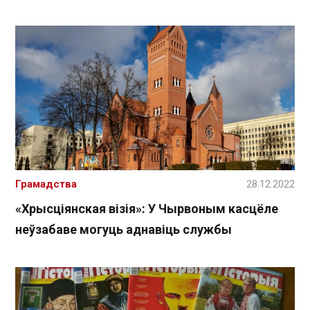
Грамадства
28.12.2022
«Хрысціянская візія»: У Чырвоным касцёле
неўзабаве могуць аднавіць службы