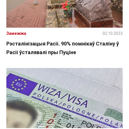
Замежжа
02.10.2023
Рэсталінізацыя Расіі. 90% помнікаў Сталіну ў
Расіі ўсталявалі пры Пуціне