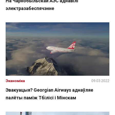
На Чарнобыльскай АЭС аднавілі
электразабеспячэнне
Эканоміка
09.03.2022
Эвакуацыя? Georgian Airways аднаўляе
палёты паміж Тбілісі і Мінскам