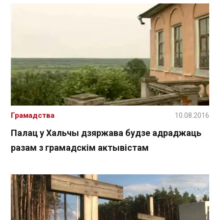
Грамадства
10.08.2016
Палац у Хальчы дзяржава будзе адраджаць
разам з грамадскім актывістам