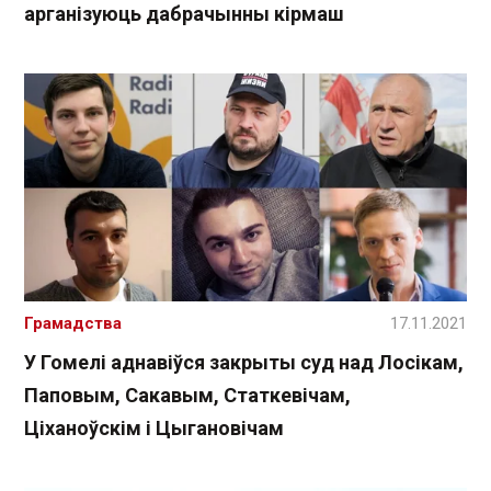
арганізуюць дабрачынны кірмаш
Грамадства
17.11.2021
У Гомелі аднавіўся закрыты суд над Лосікам,
Паповым, Сакавым, Статкевічам,
Ціханоўскім і Цыгановічам