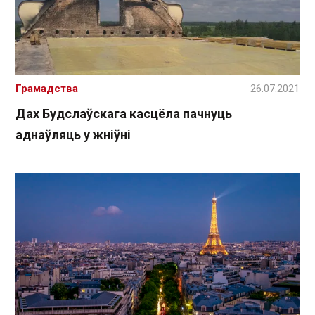
Грамадства
26.07.2021
Дах Будслаўскага касцёла пачнуць
аднаўляць у жніўні