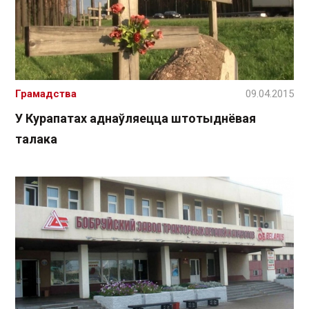
Грамадства
09.04.2015
У Курапатах аднаўляецца штотыднёвая
талака