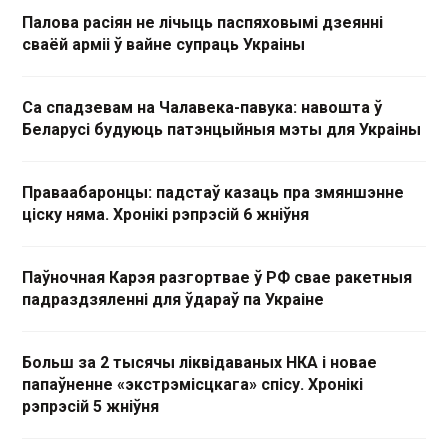
Палова расіян не лічыць паспяховымі дзеянні
сваёй арміі ў вайне супраць Украіны
Са спадзевам на Чалавека-павука: навошта ў
Беларусі будуюць патэнцыйныя мэты для Украіны
Праваабаронцы: падстаў казаць пра змяншэнне
ціску няма. Хронікі рэпрэсій 6 жніўня
Паўночная Карэя разгортвае ў РФ свае ракетныя
падраздзяленні для ўдараў па Украіне
Больш за 2 тысячы ліквідаваных НКА і новае
папаўненне «экстрэмісцкага» спісу. Хронікі
рэпрэсій 5 жніўня