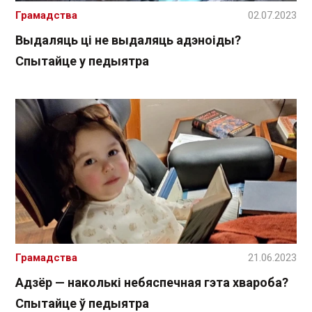
Грамадства
02.07.2023
Выдаляць ці не выдаляць адэноіды?
Спытайце у педыятра
Грамадства
21.06.2023
Адзёр — наколькі небяспечная гэта хвароба?
Спытайце ў педыятра