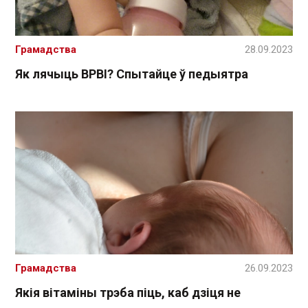
Грамадства
28.09.2023
Як лячыць ВРВІ? Спытайце ў педыятра
Грамадства
26.09.2023
Якія вітаміны трэба піць, каб дзіця не