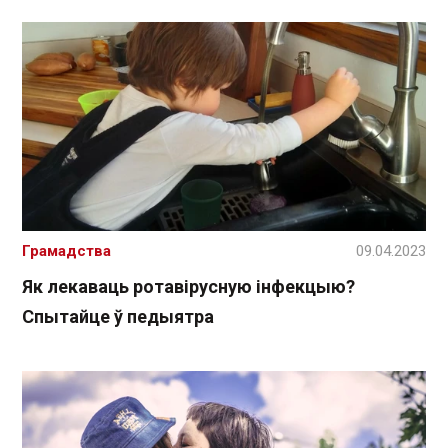
Грамадства
09.04.2023
Як лекаваць ротавірусную інфекцыю?
Спытайце ў педыятра