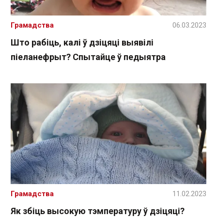
Грамадства
06.03.2023
Што рабіць, калі ў дзіцяці выявілі
піеланефрыт? Спытайце ў педыятра
Грамадства
11.02.2023
Як збіць высокую тэмпературу ў дзіцяці?