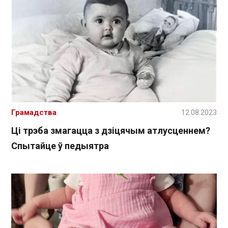
Грамадства
12.08.2023
Ці трэба змагацца з дзіцячым атлусценнем?
Спытайце ў педыятра