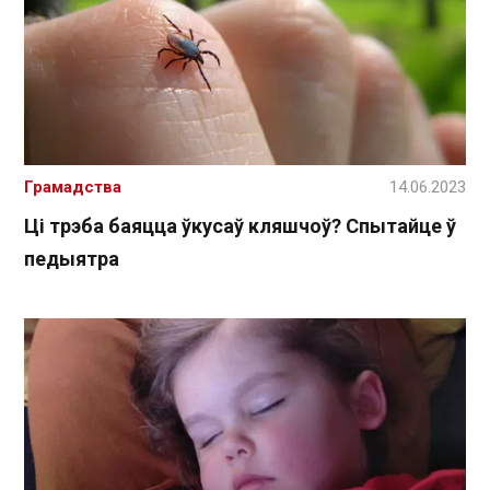
Грамадства
14.06.2023
Ці трэба баяцца ўкусаў кляшчоў? Спытайце ў
педыятра