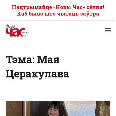
Падтрымайце «Новы Час» сёння!
Каб было што чытаць заўтра
Тэма: Мая
Церакулава