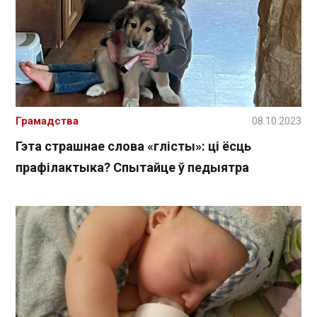
Грамадства
08.10.2023
Гэта страшнае слова «глісты»: ці ёсць
прафілактыка? Спытайце ў педыятра