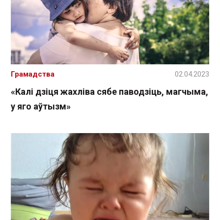
Грамадства
02.04.2023
«Калі дзіця жахліва сябе паводзіць, магчыма,
у яго аўтызм»