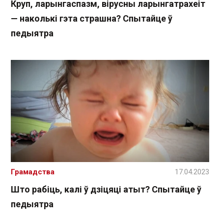
Круп, ларынгаспазм, вірусны ларынгатрахеіт
— наколькі гэта страшна? Спытайце ў
педыятра
Грамадства
17.04.2023
Што рабіць, калі ў дзіцяці атыт? Спытайце ў
педыятра