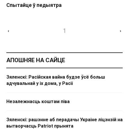
Спытайце ў педыятра
1
‹
›
АПОШНЯЕ НА САЙЦЕ
Зяленскі: Расійская вайна будзе ўсё больш
адчувальнай у іх дома, у Расіі
Незалежнасць коштам піва
Зяленскі: рашэнне аб перадачы Украіне ліцэнзій на
вытворчасць Patriot прынята