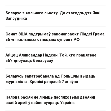
Беларус з вольнага сьвету. Да стагодзьдзя Янкі
Запрудніка
Сенат ЗША падтрымаў законапраект Ліндсі Грэма
аб «пякельных» санкцыях супраць РФ
Айцец Аляксандар Надсан. Той, хто працягвае
аб'ядноўваць беларусаў
Беларусь запатрабавала ад Польшчы выдаць
журналіста. Хронікі рэпрэсій 7 жніўня
Палова расіян не лічыць паспяховымі дзеянні
сваёй арміі ў вайне супраць Украіны