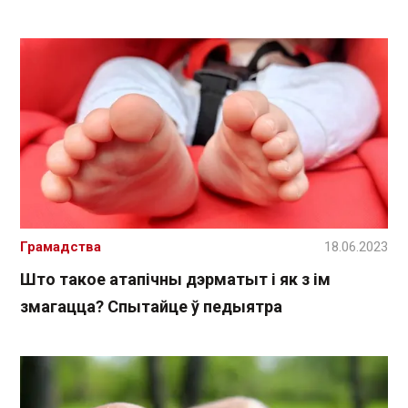
Грамадства
18.06.2023
Што такое атапічны дэрматыт і як з ім
змагацца? Спытайце ў педыятра