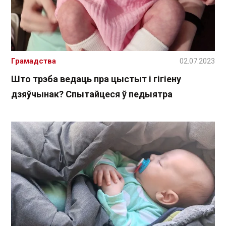
Грамадства
02.07.2023
Што трэба ведаць пра цыстыт і гігіену
дзяўчынак? Спытайцеся ў педыятра