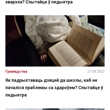
хварэла? Спытайце ў педыятра
Грамадства
27.08.2023
Як падрыхтаваць дзяцей да школы, каб не
пачаліся праблемы са здароўем? Спытайце ў
педыятра