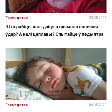
Грамадства
23.05.2023
Што рабіць, калі дзіця атрымала сонечны
ўдар? А калі цеплавы? Спытайце ў педыятра
Грамадства
09.05.2023