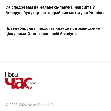
Са спадзевам на Чалавека-павука: навошта ў
Беларусі будуюць патэнцыйныя мэты для Украіны
Праваабаронцы: падстаў казаць пра змяншэнне
ціску няма. Хронікі рэпрэсій 6 жніўня
© 2008-2026 Novy Chas LLC