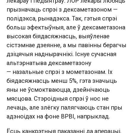
лекараў і педыятраў. ЛОР лекары любяць
прызначаць спрэі з дексаметазоном —
полідэкса, рынадэкса. Так, гэтыя спрэі
больш эфектыўныя, але ў дексаметазона
высокая біядасяжнасць, выяўленае
сістэмнае дзеянне, а мы павінны берагчы
дзіцячыя наднырачнікі. Існуе сучасная
альтэрнатыва дексаметазону
— назальные спрэі з мометазонам. Іх
біядасяжнасць менш 5%, гэта значыць
яны не ўсмоктваюцца, дзейнічаюць
мясцова. Стэроідныя спрэі ў нос не
лечаць, але злёгку палягчаюць стан пры
адэноідах на фоне ВРВІ, напрыклад.
Ёсць канкрэтныя паказанні да аперацыі,