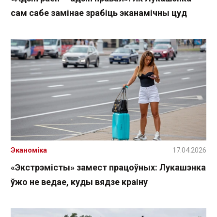
сам сабе замінае зрабіць эканамічны цуд
Эканоміка
17.04.2026
«Экстрэмісты» замест працоўных: Лукашэнка
ўжо не ведае, куды вядзе краіну