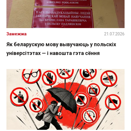
Замежжа
21.07.2026
Як беларускую мову вывучаюць у польскіх
універсітэтах — і навошта гэта сёння