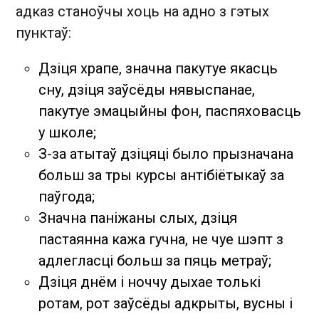
адказ станоўчы хоць на адно з гэтых
пунктаў:
Дзіця храпе, значна пакутуе якасць
сну, дзіця заўсёды нявыспанае,
пакутуе эмацыйны фон, паспяховасць
у школе;
З-за атытаў дзіцяці было прызначана
больш за тры курсы антібіётыкаў за
паўгода;
Значна паніжаны слых, дзіця
пастаянна кажа гучна, не чуе шэпт з
адлегласці больш за пяць метраў;
Дзіця днём і ноччу дыхае толькі
ротам, рот заўсёды адкрыты, вусны і