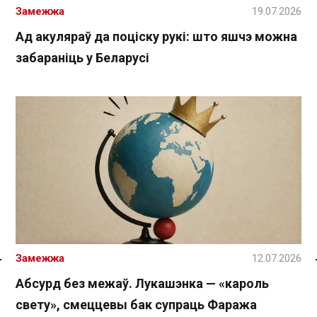
Замежжа
19.07.2026
Ад акуляраў да поціску рукі: што яшчэ можна
забараніць у Беларусі
Замежжа
12.07.2026
Спасылка без VPN
Абсурд без межаў. Лукашэнка — «кароль
свету», смеццевы бак супраць Фаража