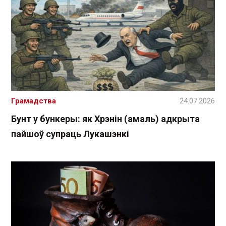
Грамадства
24.07.2026
Бунт у бункеры: як Хрэнін (амаль) адкрыта
пайшоў супраць Лукашэнкі