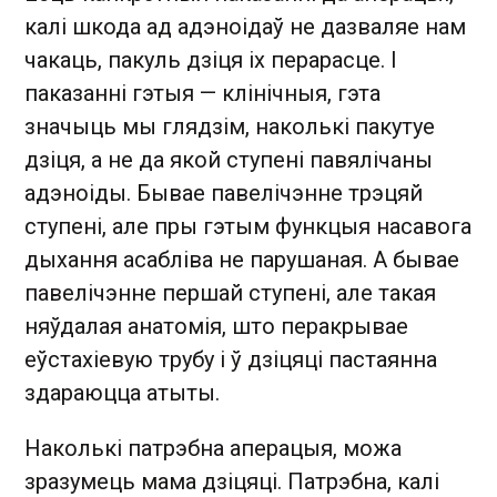
калі шкода ад адэноідаў не дазваляе нам
чакаць, пакуль дзіця іх перарасце. І
паказанні гэтыя — клінічныя, гэта
значыць мы глядзім, наколькі пакутуе
дзіця, а не да якой ступені павялічаны
адэноіды. Бывае павелічэнне трэцяй
ступені, але пры гэтым функцыя насавога
дыхання асабліва не парушаная. А бывае
павелічэнне першай ступені, але такая
няўдалая анатомія, што перакрывае
еўстахіевую трубу і ў дзіцяці пастаянна
здараюцца атыты.
Наколькі патрэбна аперацыя, можа
зразумець мама дзіцяці. Патрэбна, калі