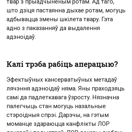
твар з прыадчыненым ротам. Ад таго,
што дзіця пастаянна дыхае ротам, могуць
адбывацца змены шкілета твару. Гэта
адно з паказанняў да выдалення
адэноідаў.
Калі трэба рабіць аперацыю?
Эфектыўных кансерватыўных метадаў
лячэння адэноідаў няма. Яны праходзяць
самі да падлеткавага ўзросту. Нязначна
палегчыць стан могуць назальные
стэроідныя спрэі. Дарэчы, на гэтым
моманце здараюцца канфлікты ЛОР