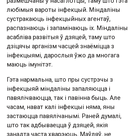
размешчаны ў насаглотцы, таму што гэта
любімыя вароты інфекцый. Міндаліны
сустракаюць інфекцыйных агентаў,
распазнаюць і запамінаюць іх. Міндаліны
асабліва развітыя ў дзяцей, таму што
дзіцячы арганізм часцей знаёміцца з
інфекцыямі, дарослыя ўжо да многага
маюць імунітэт.
Гэта нармальна, што пры сустрэчы з
інфекцыяй міндаліны запаляюцца і
павялічваюцца, так і павінна быць. Але
часам, нават калі інфекцыі няма, яны
застаюцца павялічанымі. Раней думалі,
што так адбываецца ў дзяцей, якія
занадта часта хварэюць. Маўляў, не