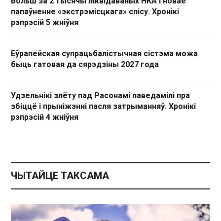
Больш за 2 тысячы ліквідаваных НКА і новае
папаўненне «экстрэмісцкага» спісу. Хронікі
рэпрэсій 5 жніўня
Еўрапейская супрацьбалістычная сістэма можа
быць гатовая да сярэдзіны 2027 года
Удзельнікі злёту пад Расонамі паведамілі пра
збіццё і прыніжэнні пасля затрыманняў. Хронікі
рэпрэсій 4 жніўня
ЧЫТАЙЦЕ ТАКСАМА