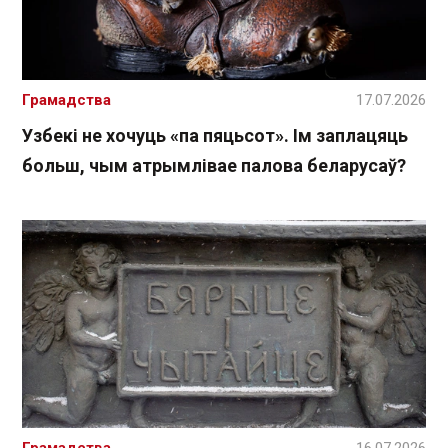
Грамадства
17.07.2026
Узбекі не хочуць «па пяцьсот». Ім заплацяць
больш, чым атрымлівае палова беларусаў?