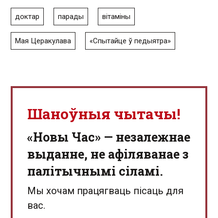
доктар
парады
вітаміны
Мая Церакулава
«Спытайце ў педыятра»
Шаноўныя чытачы!
«Новы Час» — незалежнае
выданне, не афіляванае з
палітычнымі сіламі.
Мы хочам працягваць пісаць для
вас.