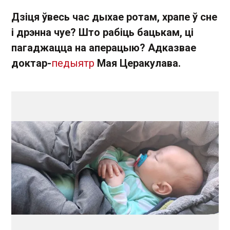
Дзіця ўвесь час дыхае ротам, храпе ў сне
і дрэнна чуе? Што рабіць бацькам, ці
пагаджацца на аперацыю? Адказвае
доктар-
педыятр
Мая Церакулава.