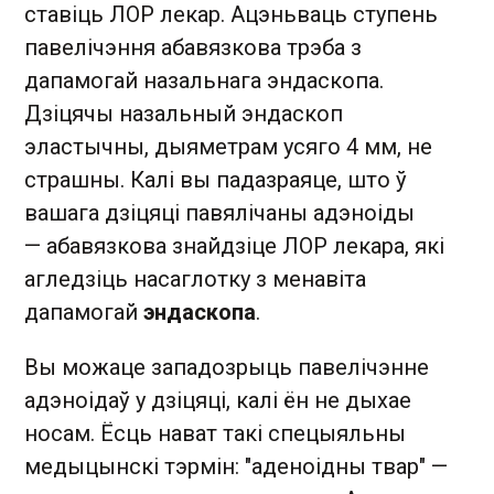
ставіць ЛОР лекар. Ацэньваць ступень
павелічэння абавязкова трэба з
дапамогай назальнага эндаскопа.
Дзіцячы назальный эндаскоп
эластычны, дыяметрам усяго 4 мм, не
страшны. Калі вы падазраяце, што ў
вашага дзіцяці павялічаны адэноіды
— абавязкова знайдзіце ЛОР лекара, які
агледзіць насаглотку з менавіта
дапамогай
эндаскопа
.
Вы можаце западозрыць павелічэнне
адэноідаў у дзіцяці, калі ён не дыхае
носам. Ёсць нават такі спецыяльны
медыцынскі тэрмін: "аденоідны твар" —