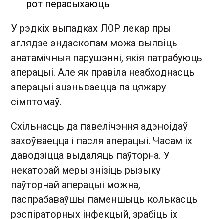
рот перасыхаюць
У рэдкіх выпадках ЛОР лекар пры
аглядзе эндаскопам можа выявіць
анатамічныя парушэнні, якія патрабуюць
аперацыі. Але як правіла неабходнасць
аперацыі ацэньваецца па цяжару
сімптомаў.
Схільнасць да павелічэння адэноідаў
захоўваецца і пасля аперацыі. Часам іх
даводзіцца выдаляць паўторна. У
некаторай меры знізіць рызыку
паўторнай аперацыі можна,
паспрабаваўшы паменшыць колькасць
рэспіраторных інфекцый, зрабіць іх