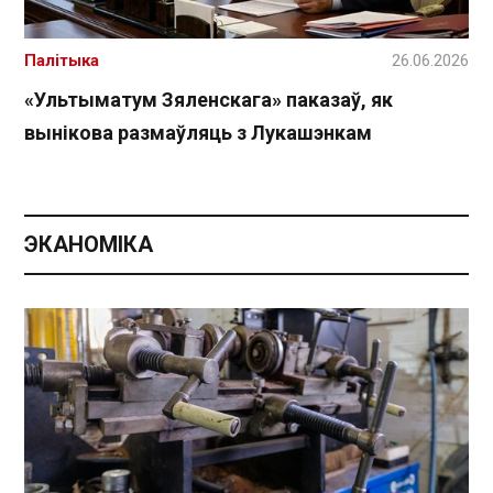
Палітыка
26.06.2026
«Ультыматум Зяленскага» паказаў, як
вынікова размаўляць з Лукашэнкам
ЭКАНОМІКА