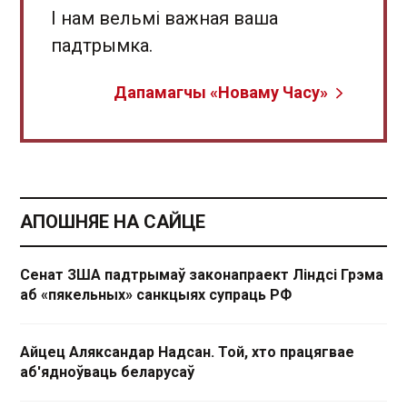
І нам вельмі важная ваша
падтрымка.
Дапамагчы «Новаму Часу»
АПОШНЯЕ НА САЙЦЕ
Сенат ЗША падтрымаў законапраект Ліндсі Грэма
аб «пякельных» санкцыях супраць РФ
Айцец Аляксандар Надсан. Той, хто працягвае
аб'ядноўваць беларусаў