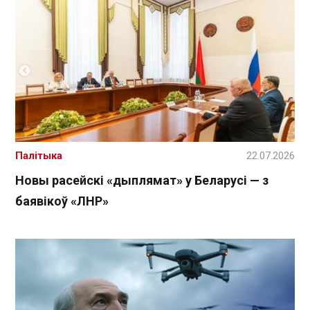
Палітыка
22.07.2026
Новы расейскі «дыплямат» у Беларусі — з
баявікоў «ЛНР»