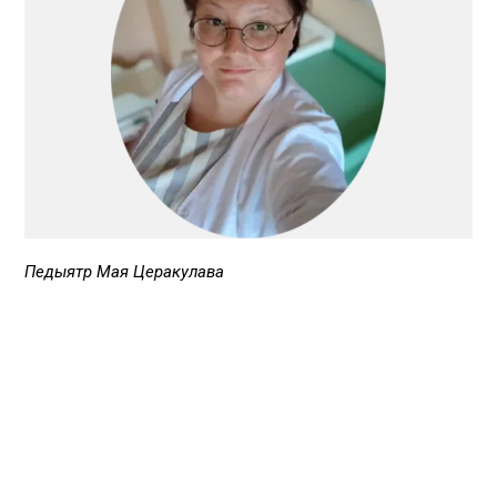
Педыятр Мая Церакулава