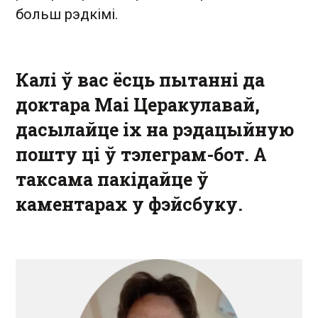
больш рэдкімі.
Калі ў вас ёсць пытанні да
доктара Маі Церакулавай,
дасылайце іх на рэдацыйную
пошту ці ў тэлеграм-бот. А
таксама пакідайце ў
каментарах у фэйсбуку.