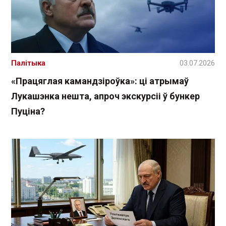
Палітыка
03.07.2026
«Працяглая камандзіроўка»: ці атрымаў
Лукашэнка нешта, апроч экскурсіі ў бункер
Пуціна?