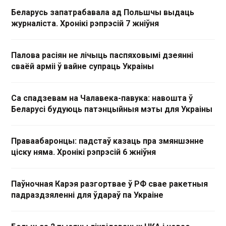
Беларусь запатрабавала ад Польшчы выдаць
журналіста. Хронікі рэпрэсій 7 жніўня
Палова расіян не лічыць паспяховымі дзеянні
сваёй арміі ў вайне супраць Украіны
Са спадзевам на Чалавека-павука: навошта ў
Беларусі будуюць патэнцыйныя мэты для Украіны
Праваабаронцы: падстаў казаць пра змяншэнне
ціску няма. Хронікі рэпрэсій 6 жніўня
Паўночная Карэя разгортвае ў РФ свае ракетныя
падраздзяленні для ўдараў па Украіне