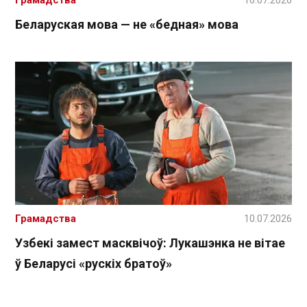
Грамадства
16.07.2026
Беларуская мова — не «бедная» мова
Грамадства
10.07.2026
Узбекі замест масквічоў: Лукашэнка не вітае
ў Беларусі «рускіх братоў»