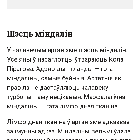
Шэсць міндалін
У чалавечым арганізме шэсць міндалін.
Усе яны ў насаглотцы ўтвараюць Кола
Пірагова. Адэноіды і гланды — гэта
міндаліны, самыя буйныя. Астатнія як
правіла не дастаўляюць чалавеку
турботы, таму нецікавыя. Марфалагічна
міндаліны — гэта лімфоідная тканіна.
Лімфоідная тканіна ў арганізме адказвае
за імунны адказ. Міндаліны вельмі ўдала