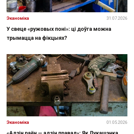
Эканоміка
31.07.2026
У свеце «ружовых поні»: ці доўга можна
трымацца на фікцыях?
Эканоміка
01.05.2026
«Адзін раён — адзін правал»: Як Лукашэнка