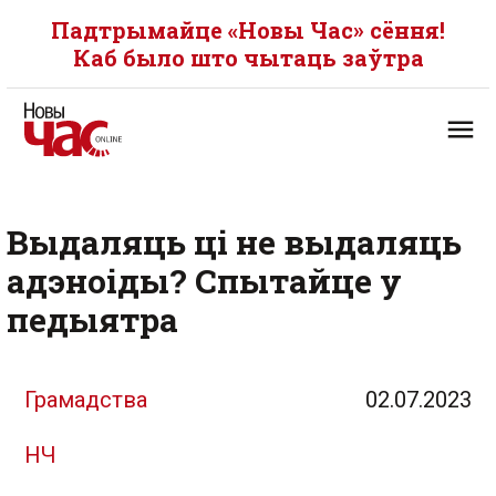
Падтрымайце «Новы Час» сёння!
Каб было што чытаць заўтра
Выдаляць ці не выдаляць
адэноіды? Спытайце у
педыятра
Грамадства
02.07.2023
НЧ