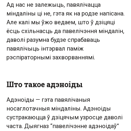
Ад нас не залежыць, павялічацца
міндаліны ці не, гэта як на родзе напісана.
Але калі мы ўжо ведаем, што ў дзіцяці
ёсць схільнасць да павелічэння міндалін,
даволі разумна будзе спрабаваць
павялічыць інтэрвал паміж
рэспіраторнымі захворваннямі.
Што такое адэноіды
Адэноіды — гэта павялічаныя
носаглотачныя міндаліны. Адэноіды
сустракаюцца ў дзіцячым узросце даволі
часта. Дыягназ “павелічэнне адэноідаў”