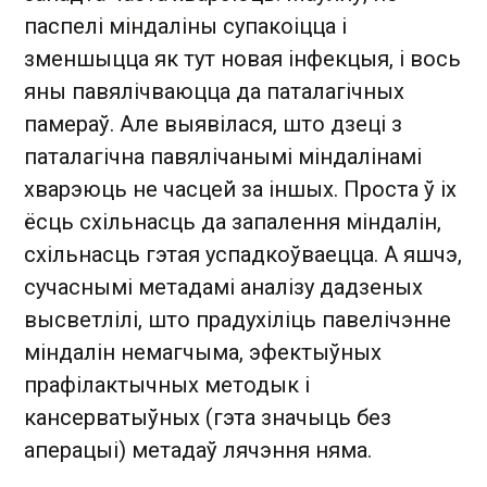
паспелі міндаліны супакоіцца і
зменшыцца як тут новая інфекцыя, і вось
яны павялічваюцца да паталагічных
памераў. Але выявілася, што дзеці з
паталагічна павялічанымі міндалінамі
хварэюць не часцей за іншых. Проста ў іх
ёсць схільнасць да запалення міндалін,
схільнасць гэтая успадкоўваецца. А яшчэ,
сучаснымі метадамі аналізу дадзеных
высветлілі, што прадухіліць павелічэнне
міндалін немагчыма, эфектыўных
прафілактычных методык і
кансерватыўных (гэта значыць без
аперацыі) метадаў лячэння няма.