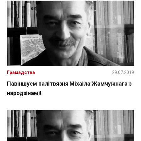
Грамадства
29.07.2019
Павіншуем палітвязня Міхаіла Жамчужнага з
народзінамі!