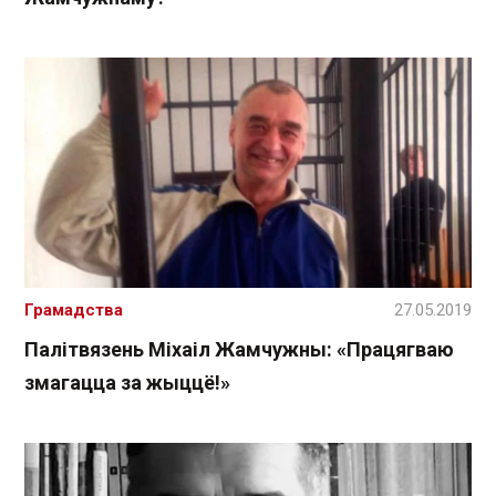
Грамадства
27.05.2019
Палітвязень Міхаіл Жамчужны: «Працягваю
змагацца за жыццё!»