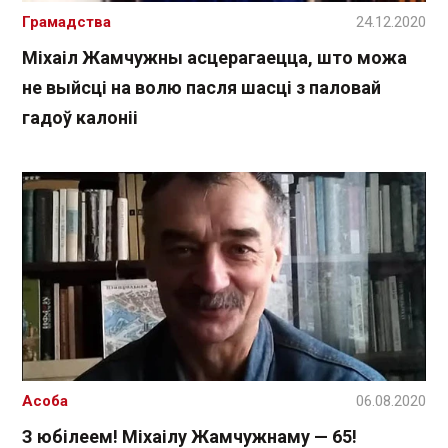
Грамадства
24.12.2020
Міхаіл Жамчужны асцерагаецца, што можа
не выйсці на волю пасля шасці з паловай
гадоў калоніі
Асоба
06.08.2020
З юбілеем! Міхаілу Жамчужнаму — 65!