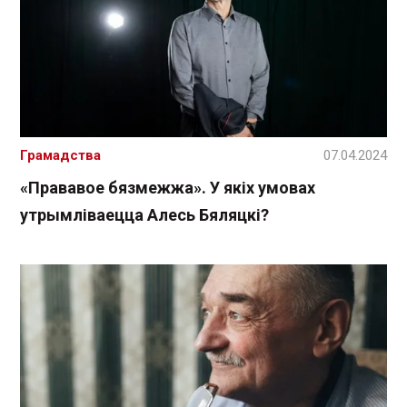
Грамадства
07.04.2024
«Прававое бязмежжа». У якіх умовах
утрымліваецца Алесь Бяляцкі?