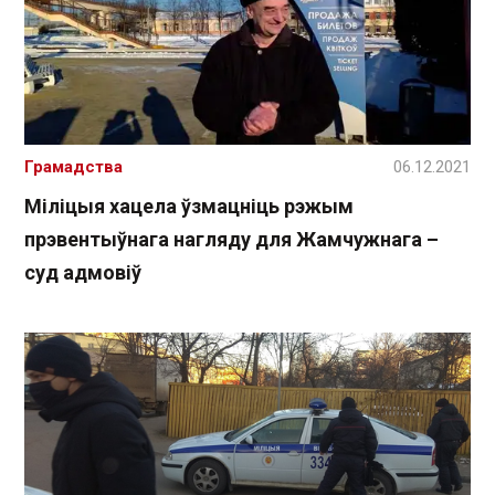
Грамадства
06.12.2021
Міліцыя хацела ўзмацніць рэжым
прэвентыўнага нагляду для Жамчужнага –
суд адмовіў