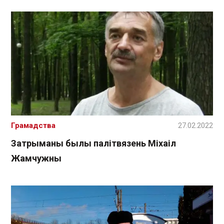
Грамадства
27.02.2022
Затрыманы былы палітвязень Міхаіл
Жамчужны