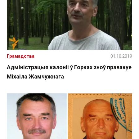
Грамадства
01.10.2019
Адміністрацыя калоніі ў Горках зноў правакуе
Міхаіла Жамчужнага