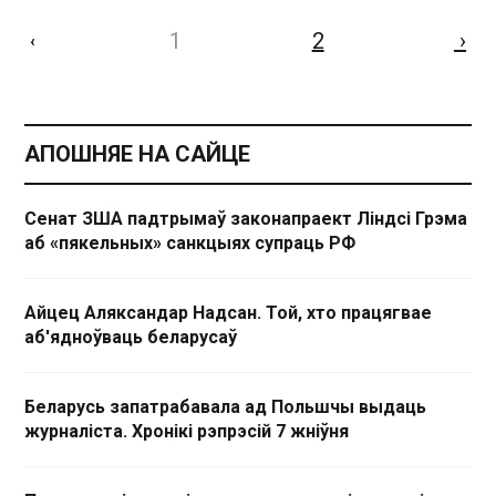
1
2
›
‹
АПОШНЯЕ НА САЙЦЕ
Сенат ЗША падтрымаў законапраект Ліндсі Грэма
аб «пякельных» санкцыях супраць РФ
Айцец Аляксандар Надсан. Той, хто працягвае
аб'ядноўваць беларусаў
Беларусь запатрабавала ад Польшчы выдаць
журналіста. Хронікі рэпрэсій 7 жніўня