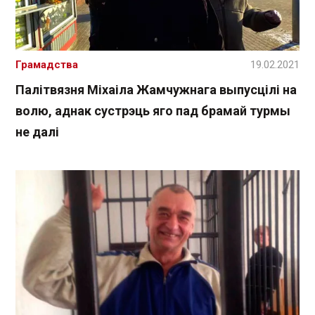
Грамадства
19.02.2021
Палітвязня Міхаіла Жамчужнага выпусцілі на
волю, аднак сустрэць яго пад брамай турмы
не далі