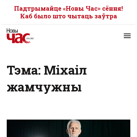
Падтрымайце «Новы Час» сёння!
Каб было што чытаць заўтра
Тэма: Міхаіл
жамчужны