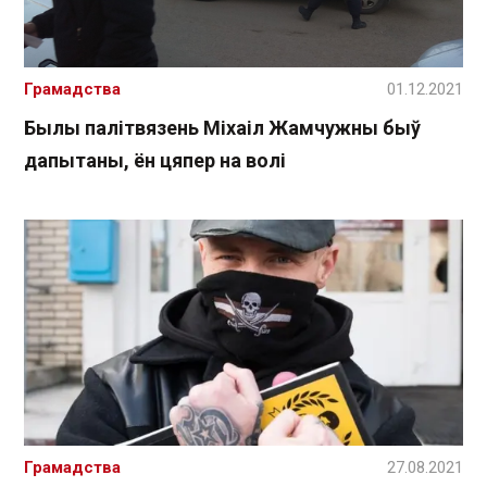
Грамадства
01.12.2021
Былы палітвязень Міхаіл Жамчужны быў
дапытаны, ён цяпер на волі
Грамадства
27.08.2021