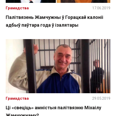
Грамадства
17.06.2019
Палітвязень Жамчужны ў Горацкай калоніі
адбыў паўтара года ў ізалятары
Грамадства
29.05.2019
Ці «свеціць» амністыя палітвязню Міхаілу
Жамчужнаму?