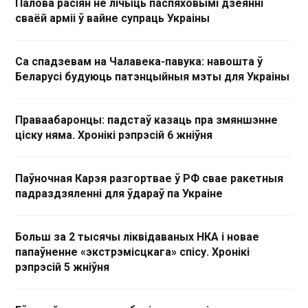
Палова расіян не лічыць паспяховымі дзеянні
сваёй арміі ў вайне супраць Украіны
Са спадзевам на Чалавека-павука: навошта ў
Беларусі будуюць патэнцыйныя мэты для Украіны
Праваабаронцы: падстаў казаць пра змяншэнне
ціску няма. Хронікі рэпрэсій 6 жніўня
Паўночная Карэя разгортвае ў РФ свае ракетныя
падраздзяленні для ўдараў па Украіне
Больш за 2 тысячы ліквідаваных НКА і новае
папаўненне «экстрэмісцкага» спісу. Хронікі
рэпрэсій 5 жніўня