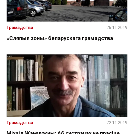
Грамадства
26.11.2019
«Сляпыя зоны» беларускага грамадства
Грамадства
22.11.2019
Міхаіл Жамчужны: Аб сустрэчах не прасіце,