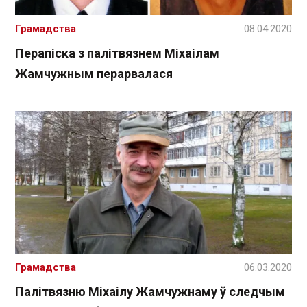
Грамадства
08.04.2020
Перапіска з палітвязнем Міхаілам
Жамчужным перарвалася
Грамадства
06.03.2020
Палітвязню Міхаілу Жамчужнаму ў следчым