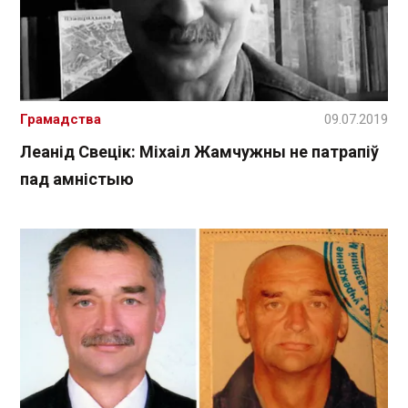
Грамадства
09.07.2019
Леанід Свецік: Міхаіл Жамчужны не патрапіў
пад амністыю