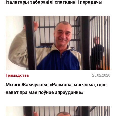
ізалятары забаранілі спатканні і перадачы
Грамадства
25.02.2020
Міхаіл Жамчужны: «Размова, магчыма, ідзе
нават пра маё поўнае апраўданне»