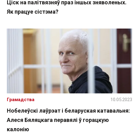
Ціск на палітвязняў праз іншых зняволеных.
Як працуе сістэма?
Грамадства
10.05.2023
Нобелеўскі лаўрэат і беларуская катавальня:
Алеся Бяляцкага перавялі ў горацкую
калонію