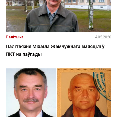
Палітыка
14.05.2020
Палітвязня Міхаіла Жамчужнага змясцілі ў
ПКТ на паўгады