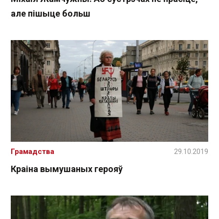
але пішыце больш
Грамадства
29.10.2019
Краіна вымушаных герояў