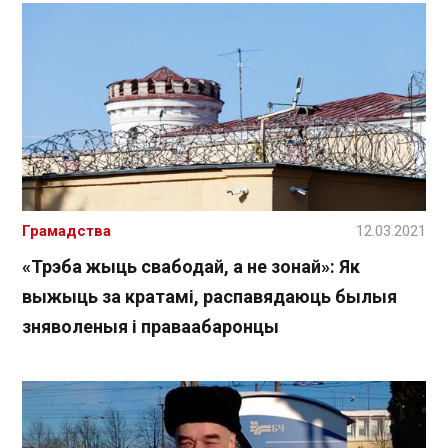
Грамадства
12.03.2021
«Трэба жыць свабодай, а не зонай»: Як
выжыць за кратамі, распавядаюць былыя
зняволеныя і праваабаронцы