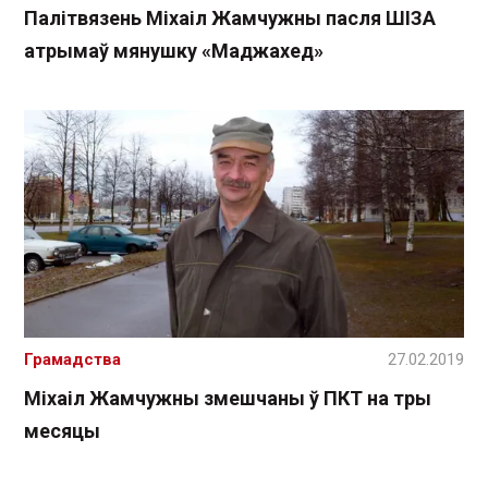
Палітвязень Міхаіл Жамчужны пасля ШІЗА
атрымаў мянушку «Маджахед»
Грамадства
27.02.2019
Міхаіл Жамчужны змешчаны ў ПКТ на тры
месяцы