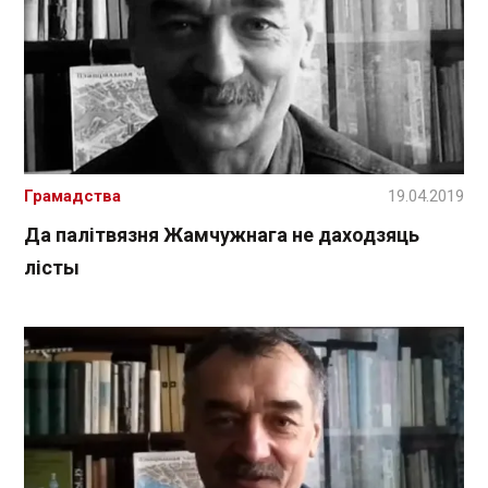
Грамадства
19.04.2019
Да палітвязня Жамчужнага не даходзяць
лісты