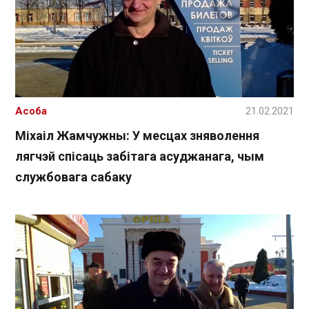
Асоба
21.02.2021
Міхаіл Жамчужны: У месцах зняволення
лягчэй спісаць забітага асуджанага, чым
службовага сабаку