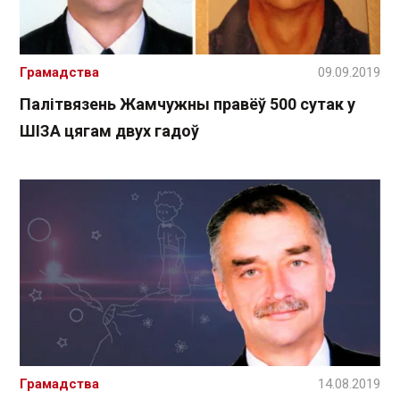
Грамадства
09.09.2019
Палітвязень Жамчужны правёў 500 сутак у
ШІЗА цягам двух гадоў
Грамадства
14.08.2019