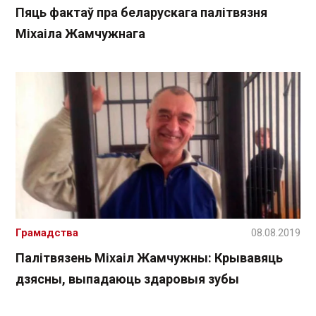
Пяць фактаў пра беларускага палітвязня
Міхаіла Жамчужнага
Грамадства
08.08.2019
Палітвязень Міхаіл Жамчужны: Крывавяць
дзясны, выпадаюць здаровыя зубы