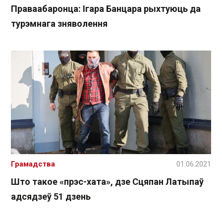
Праваабаронца: Ігара Банцара рыхтуюць да
турэмнага зняволення
Грамадства
01.06.2021
Што такое «прэс-хата», дзе Сцяпан Латыпаў
адсядзеў 51 дзень