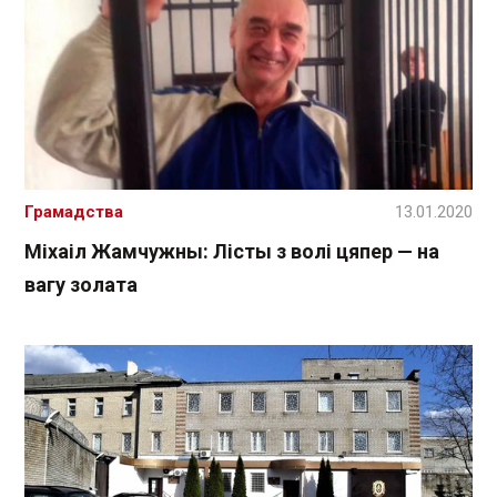
Грамадства
13.01.2020
Міхаіл Жамчужны: Лісты з волі цяпер — на
вагу золата