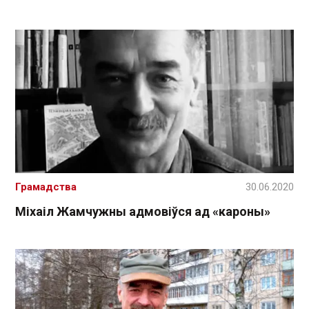
Грамадства
30.06.2020
Міхаіл Жамчужны адмовіўся ад «кароны»