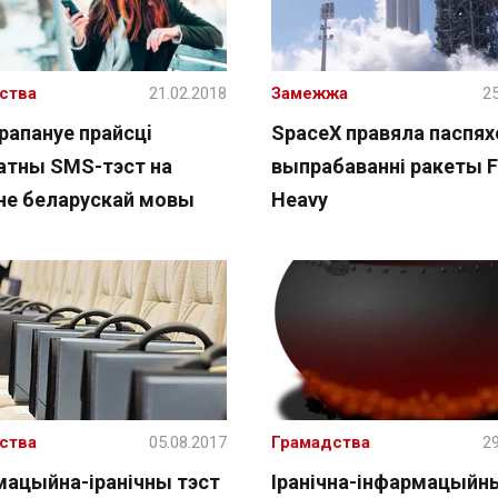
ства
21.02.2018
Замежжа
25
рапануе прайсцi
SpaceX правяла паспя
атны SMS-тэст на
выпрабаванні ракеты F
не беларускай мовы
Heavy
ства
05.08.2017
Грамадства
29
мацыйна-іранічны тэст
Іранічна-інфармацыйны