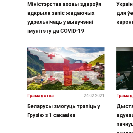
Міністэрства аховы здароўя
Украі
адкрыла запіс жадаючых
для ў
удзельнічаць у вывучэнні
карон
імунітэту да COVID-19
Грамадства
24.02.2021
Грамад
Беларусы змогуць трапіць у
Дыста
Грузію з 1 сакавіка
адука
пачну
студз