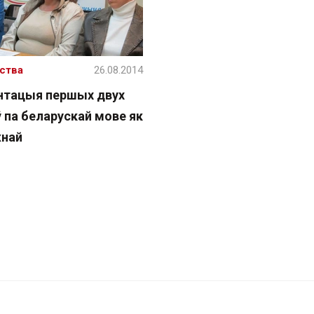
ства
26.08.2014
нтацыя першых двух
 па беларускай мове як
най