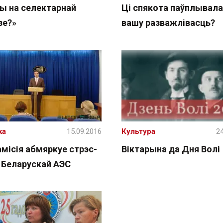
вы на селектарнай
Ці спякота паўплывала
зе?»
вашу разважлівасць?
ка
15.09.2016
Культура
24
місія абмяркуе стрэс-
Віктарына да Дня Волі
 Беларускай АЭС