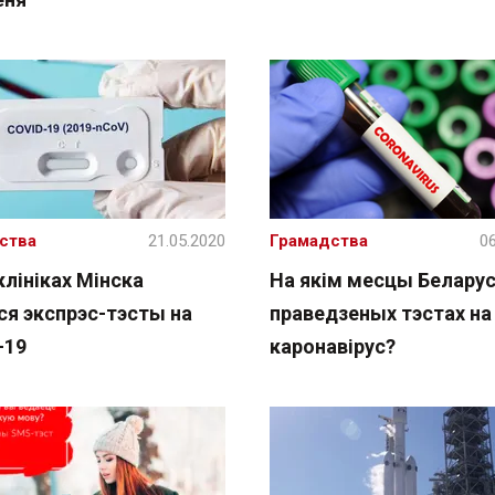
ства
21.05.2020
Грамадства
06
клініках Мінска
На якім месцы Беларус
іся экспрэс-тэсты на
праведзеных тэстах на
-19
каронавірус?