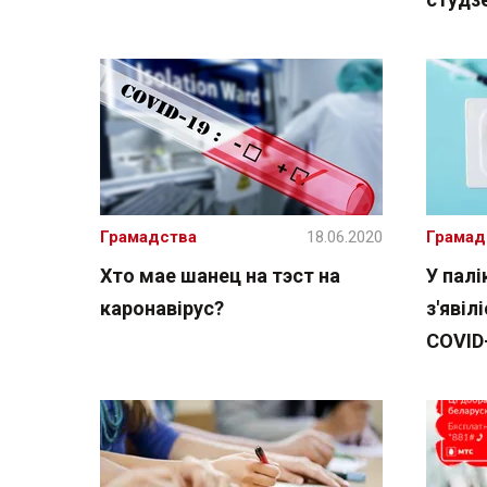
Грамадства
18.06.2020
Грамад
Хто мае шанец на тэст на
У палі
каронавірус?
з'явіл
COVID