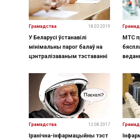
Грамадства
18.03.2019
Грамад
У Беларусі ўстанавілі
МТС п
мінімальны парог балаў на
бяспл
цэнтралізаваным тэставанні
ведан
Грамадства
12.08.2017
Грамад
Іранічна-інфармацыйны тэст
Інфар