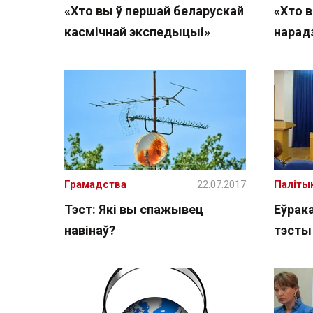
«Хто вы ў першай беларускай
«Хто 
касмічнай экспедыцыі»
нарад
Грамадства
22.07.2017
Паліты
Тэст: Які вы спажывец
Еўрака
навінаў?
тэсты