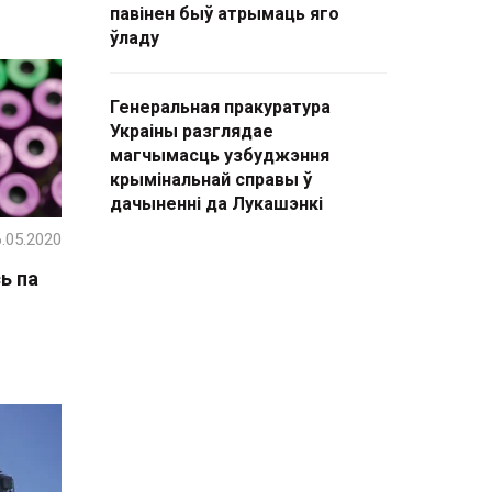
павінен быў атрымаць яго
ўладу
Генеральная пракуратура
Украіны разглядае
магчымасць узбуджэння
крымінальнай справы ў
дачыненні да Лукашэнкі
.05.2020
ь па