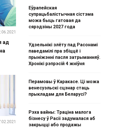
Еўрапейская
супрацьбалістычная сістэма
можа быць гатовая да
сярэдзіны 2027 года
.06.2021
я ад
Удзельнікі злёту пад Расонамі
на
паведамілі пра збіццё і
прыніжэнні пасля затрыманняў.
Хронікі рэпрэсій 4 жніўня
Перамовы ў Каракасе. Ці можа
венесуэльскі сцэнар стаць
прыкладам для Беларусі?
Рэха вайны: Траціна малога
бізнесу ў Расіі задумалася аб
.02.2021
закрыцці або продажы