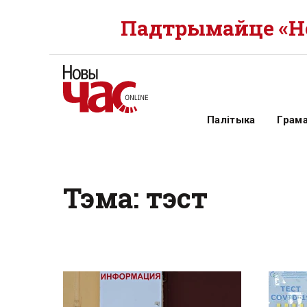
Падтрымайце «Но
Палітыка
Грам
Тэма: тэст