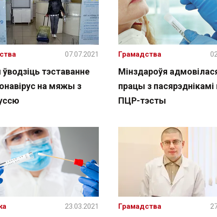
ства
07.07.2021
Грамадства
02
 ўводзіць тэставанне
Мінздароўя адмовілас
онавірус на мяжы з
працы з пасярэднікамі 
уссю
ПЦР-тэсты
жа
23.03.2021
Грамадства
27