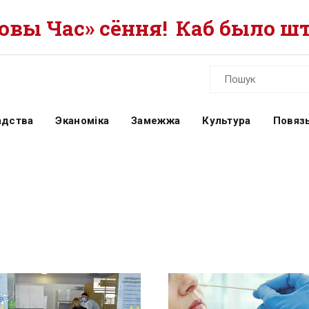
вы Час» сёння!
Каб было шт
адства
Эканоміка
Замежжа
Культура
Повязь