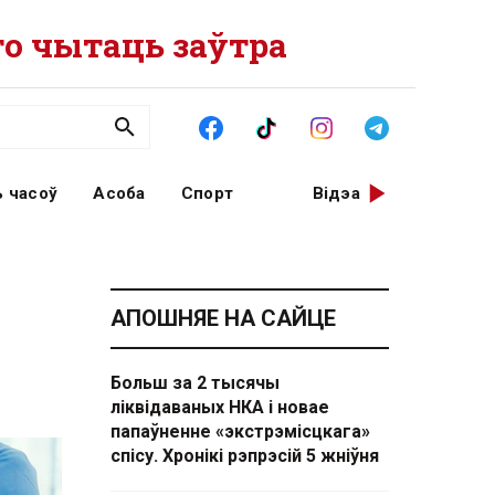
о чытаць заўтра
 часоў
Асоба
Спорт
Відэа
АПОШНЯЕ НА САЙЦЕ
Больш за 2 тысячы
ліквідаваных НКА і новае
папаўненне «экстрэмісцкага»
спісу. Хронікі рэпрэсій 5 жніўня