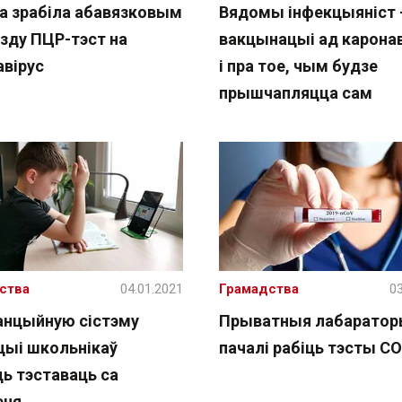
на зрабіла абавязковым
Вядомы інфекцыяніст 
езду ПЦР-тэст на
вакцынацыі ад каронав
авірус
і пра тое, чым будзе
прышчапляцца сам
ства
04.01.2021
Грамадства
03
нцыйную сістэму
Прыватныя лабаратор
цыі школьнікаў
пачалі рабіць тэсты CO
ць тэставаць са
еня