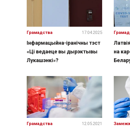
Грамадства
17.04.2025
Грамад
Інфармацыйна-іранічны тэст
Латвія
«Ці ведаеце вы дырэктывы
на кар
Лукашэнкі»?
Белар
Грамадства
12.05.2021
Замеж