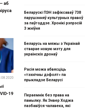
— аб
іруса
Беларускі ПЭН зафіксаваў 738
парушэнняў культурных правоў
за паўгоддзе. Хронікі рэпрэсій
3 жніўня
Беларусь на мяжы з Украінай
стварае новую мэту для
украінскіх дронаў
Расія можа абвясціць
«тэхнічны дэфолт» па
.08.2020
прыкладзе Беларусі
ыі
VID-19
Пераемнік без права на
памылку. Як Энвер Ходжа
пазбавіўся чалавека, які