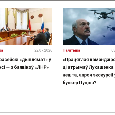
ка
22.07.2026
Палітыка
03
расейскі «дыплямат» у
«Працяглая камандзіро
сі — з баявікоў «ЛНР»
ці атрымаў Лукашэнка
нешта, апроч экскурсіі 
бункер Пуціна?