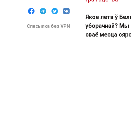
Якое лета ў Бел
уборачнай? Мы 
Спасылка без VPN
сваё месца сяр