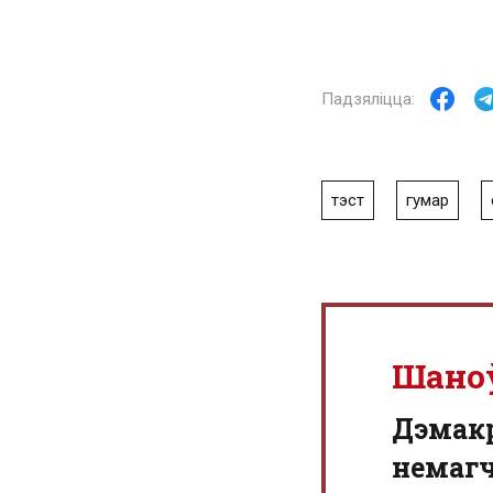
тэст
гумар
Шано
Дэмак
немагч