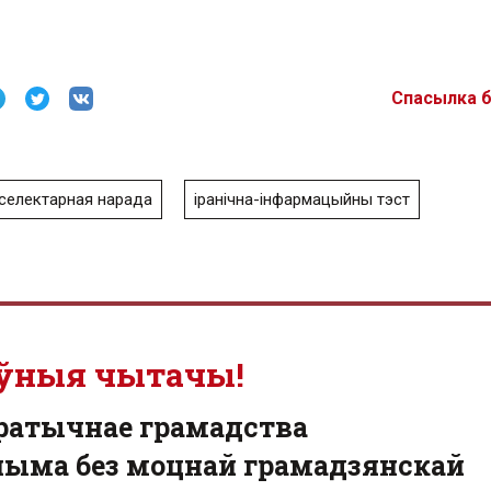
Спасылка 
селектарная нарада
іранічна-інфармацыйны тэст
ўныя чытачы!
ратычнае грамадства
ыма без моцнай грамадзянскай