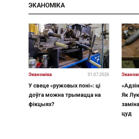
ЭКАНОМІКА
Эканоміка
31.07.2026
Эканом
У свеце «ружовых поні»: ці
«Адзін
доўга можна трымацца на
Як Лу
фікцыях?
замін
цуд