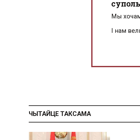
суполь
Мы хочам
І нам ве
ЧЫТАЙЦЕ ТАКСАМА