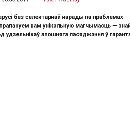
арусі без селектарнай нарады па праблемах
прапануем вам унікальную магчымасць — знай
од удзельнікаў апошняга пасяджэння ў гаранта