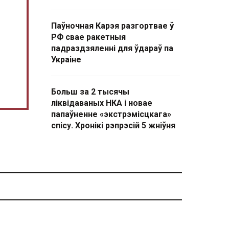
Паўночная Карэя разгортвае ў
РФ свае ракетныя
падраздзяленні для ўдараў па
Украіне
Больш за 2 тысячы
ліквідаваных НКА і новае
папаўненне «экстрэмісцкага»
спісу. Хронікі рэпрэсій 5 жніўня