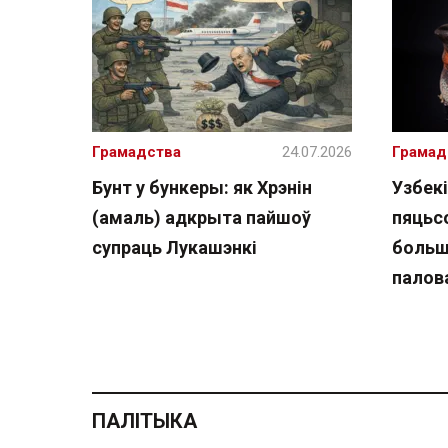
Грамадства
24.07.2026
Грамад
Бунт у бункеры: як Хрэнін
Узбекі
(амаль) адкрыта пайшоў
пяцьсо
супраць Лукашэнкі
больш
палов
ПАЛІТЫКА