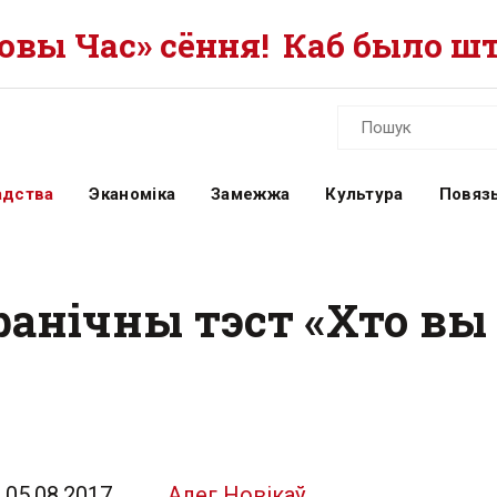
вы Час» сёння!
Каб было шт
адства
Эканоміка
Замежжа
Культура
Повязь
анічны тэст «Хто вы
05.08.2017
Алег Новікаў