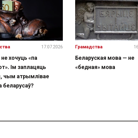
ства
17.07.2026
Грамадства
16
 не хочуць «па
Беларуская мова — не
т». Ім заплацяць
«бедная» мова
, чым атрымлівае
а беларусаў?