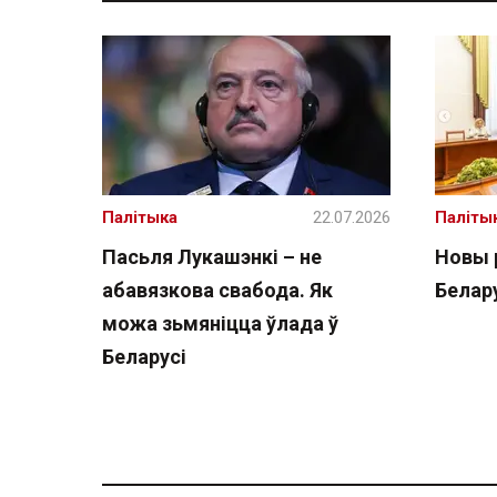
Палітыка
22.07.2026
Паліты
Пасьля Лукашэнкі – не
Новы 
абавязкова свабода. Як
Белару
можа зьмяніцца ўлада ў
Беларусі