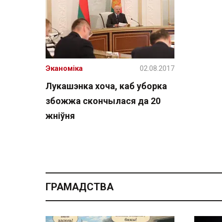
Эканоміка
02.08.2017
Лукашэнка хоча, каб уборка
збожжа скончылася да 20
жніўня
ГРАМАДСТВА