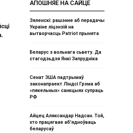
АПОШНЯЕ НА САЙЦЕ
Зяленскі: рашэнне аб перадачы
сці
Украіне ліцэнзій на
вытворчасць Patriot прынята
.
Беларус з вольнага сьвету. Да
стагодзьдзя Янкі Запрудніка
Сенат ЗША падтрымаў
законапраект Ліндсі Грэма аб
«пякельных» санкцыях супраць
РФ
Айцец Аляксандар Надсан. Той,
хто працягвае аб'ядноўваць
беларусаў