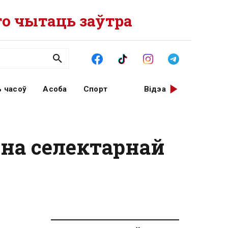
о чытаць заўтра
 часоў
Асоба
Спорт
Відэа
 на селектарнай