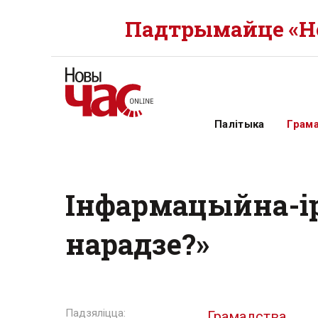
Падтрымайце «Но
Палітыка
Грам
Інфармацыйна-ір
нарадзе?»
Грамадства