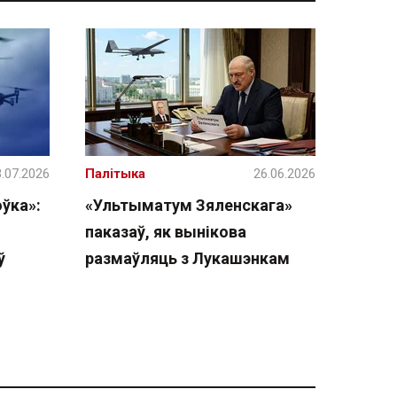
.07.2026
Палітыка
26.06.2026
ўка»:
«Ультыматум Зяленскага»
паказаў, як вынікова
ў
размаўляць з Лукашэнкам