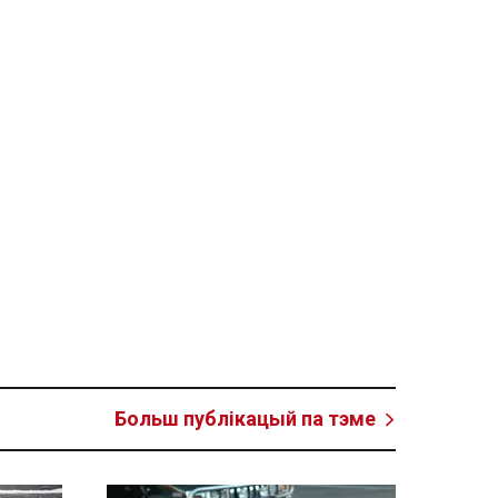
Больш публікацый па тэме