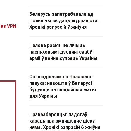
Беларусь запатрабавала ад
Польшчы выдаць журналіста.
без VPN
Хронікі рэпрэсій 7 жніўня
Палова расіян не лічыць
паспяховымі дзеянні сваёй
арміі ў вайне супраць Украіны
Са спадзевам на Чалавека-
павука: навошта ў Беларусі
будуюць патэнцыйныя мэты
для Украіны
Праваабаронцы: падстаў
казаць пра змяншэнне ціску
няма. Хронікі рэпрэсій 6 жніўня