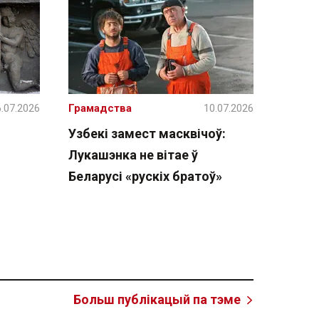
.07.2026
Грамадства
10.07.2026
Узбекі замест масквічоў:
Лукашэнка не вітае ў
Беларусі «рускіх братоў»
Больш публікацый па тэме