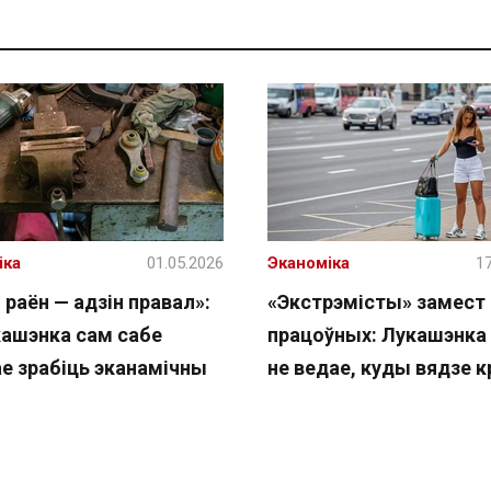
іка
01.05.2026
Эканоміка
17
 раён — адзін правал»:
«Экстрэмісты» замест
кашэнка сам сабе
працоўных: Лукашэнка
ае зрабіць эканамічны
не ведае, куды вядзе к