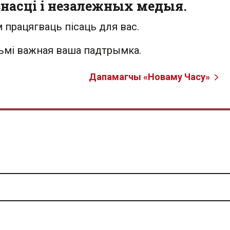
насці і незалежных медыя.
 працягваць пісаць для вас.
льмі важная ваша падтрымка.
Дапамагчы «Новаму Часу»