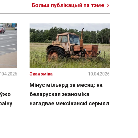
Больш публікацый па тэме
.04.2026
Эканоміка
10.04.2026
Мінус мільярд за месяц: як
 ўжо
беларуская эканоміка
раіну
нагадвае мексіканскі серыял