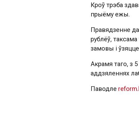
Кроў трэба здав
прыёму ежы.
Правядзенне да
рублёў, таксама
замовы і ўзяцце
Акрамя таго, з 5
аддзяленнях лаб
Паводле
reform.