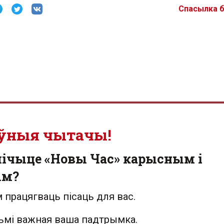
Спасылка 
ўныя чытачы!
лічыце «Новы Час» карысным і
ым?
 працягваць пісаць для вас.
льмі важная ваша падтрымка.