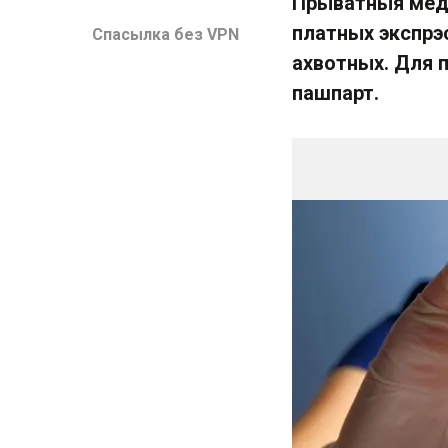
Прыватныя меды
платных экспрэс
Спасылка без VPN
ахвотных. Для 
пашпарт.