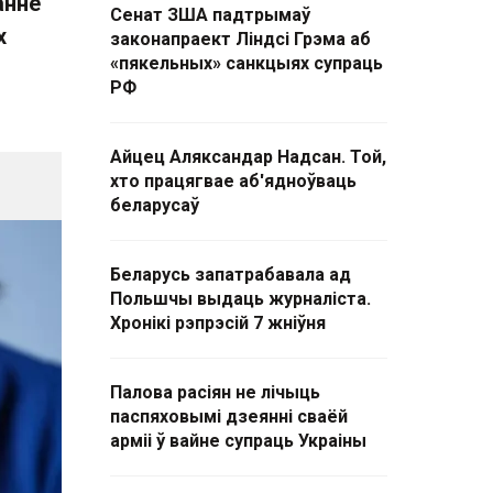
анне
Сенат ЗША падтрымаў
х
законапраект Ліндсі Грэма аб
«пякельных» санкцыях супраць
РФ
Айцец Аляксандар Надсан. Той,
хто працягвае аб'ядноўваць
беларусаў
Беларусь запатрабавала ад
Польшчы выдаць журналіста.
Хронікі рэпрэсій 7 жніўня
Палова расіян не лічыць
паспяховымі дзеянні сваёй
арміі ў вайне супраць Украіны