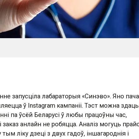
не запусціла лабараторыя «Синэво». Яно пачат
ляецца ў Instagram кампаніі. Тэст можна здаць
ні па ўсёй Беларусі ў любы працоўны час,
і заказ анлайн не робяцца. Аналіз могуць прай
тым ліку дзеці з двух гадоў, іншагароднія і