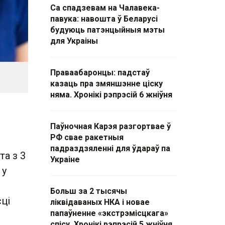
Са спадзевам на Чалавека-
павука: навошта ў Беларусі
будуюць патэнцыйныя мэты
для Украіны
Праваабаронцы: падстаў
казаць пра змяншэнне ціску
няма. Хронікі рэпрэсій 6 жніўня
Паўночная Карэя разгортвае ў
РФ свае ракетныя
падраздзяленні для ўдараў па
а з 3
Украіне
 у
Больш за 2 тысячы
сці
ліквідаваных НКА і новае
папаўненне «экстрэмісцкага»
спісу. Хронікі рэпрэсій 5 жніўня