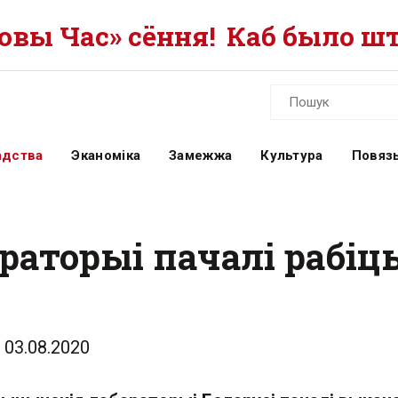
вы Час» сёння!
Каб было шт
адства
Эканоміка
Замежжа
Культура
Повязь
аторыі пачалі рабіць
03.08.2020