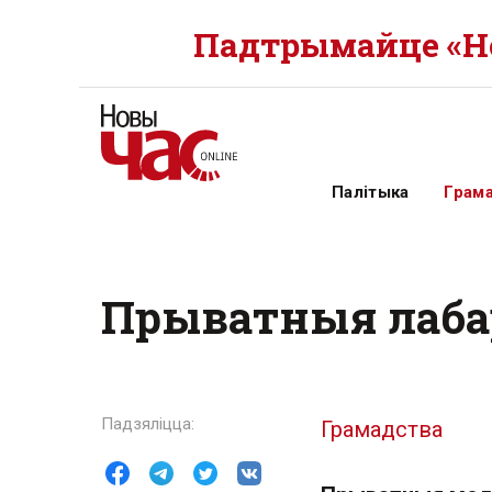
Падтрымайце «Но
Палітыка
Грам
Прыватныя лабар
Грамадства