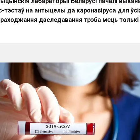
цынскія лабараторыі Беларусі пачалі выкан
-тэстаў на антыцелы да каронавіруса для ўсі
праходжання даследавання трэба мець толькі