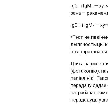
IgG- і IgM- — ху
рана — рэкаменд
IgG+ і IgM- — ху
«Тэст не павіне
дыягностыцы ка
інтэрпрэтаваны 
Для афармлення
(фотакопію), па
паліклінікі. Та
перадачу дадзен
патрабаваннямі
перададуць у д