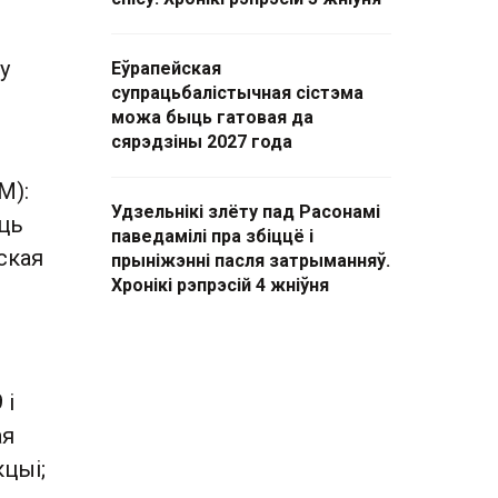
у
Еўрапейская
супрацьбалістычная сістэма
можа быць гатовая да
сярэдзіны 2027 года
M):
Удзельнікі злёту пад Расонамі
ць
паведамілі пра збіццё і
ская
прыніжэнні пасля затрыманняў.
Хронікі рэпрэсій 4 жніўня
 і
ая
кцыі;