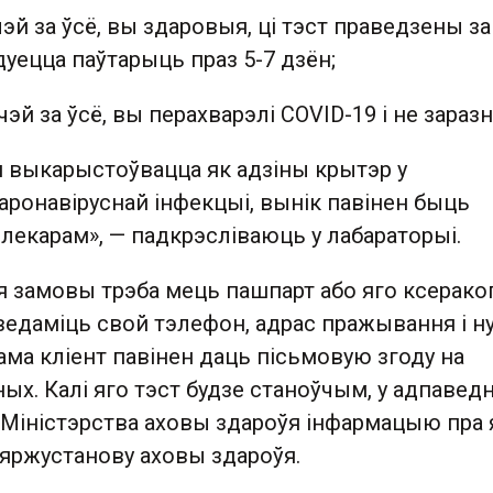
тчэй за ўсё, вы здаровыя, ці тэст праведзены з
уецца паўтарыць праз 5-7 дзён;
тчэй за ўсё, вы перахварэлі COVID-19 і не зараз
н выкарыстоўвацца як адзіны крытэр у
ронавіруснай інфекцыі, вынік павінен быць
лекарам», — падкрэсліваюць у лабараторыі.
 замовы трэба мець пашпарт або яго ксерако
ведаміць свой тэлефон, адрас пражывання і н
ксама кліент павінен даць пісьмовую згоду на
ых. Калі яго тэст будзе станоўчым, у адпаведн
 Міністэрства аховы здароўя інфармацыю пра 
зяржустанову аховы здароўя.