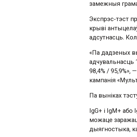
замежныя грама
Экспрэс-тэст пр
крыві антыцелаў
адсутнасць. Ко
«Па дадзеных вы
адчувальнасць 
98,4% / 95,9%»,
кампанія «Муль
Па выніках тэс
IgG+ і IgM+ або 
можаце заражац
дыягностыка, ка