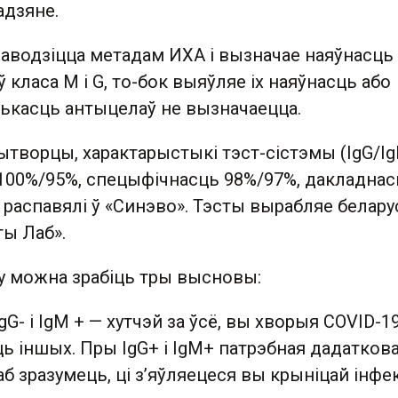
дзяне.
аводзіцца метадам ИХА і вызначае наяўнасць 
 класа M і G, то-бок выяўляе іх наяўнасць або
лькасць антыцелаў не вызначаецца.
творцы, характарыстыкі тэст-сістэмы (IgG/Ig
100%/95%, спецыфічнасць 98%/97%, дакладнас
 — распавялі ў «Синэво». Тэсты вырабляе белару
ты Лаб».
ту можна зрабіць тры высновы:
IgG- і IgM + — хутчэй за ўсё, вы хворыя COVID-19
ь іншых. Пры IgG+ і IgM+ патрэбная дадатков
б зразумець, ці з’яўляецеся вы крыніцай інфе