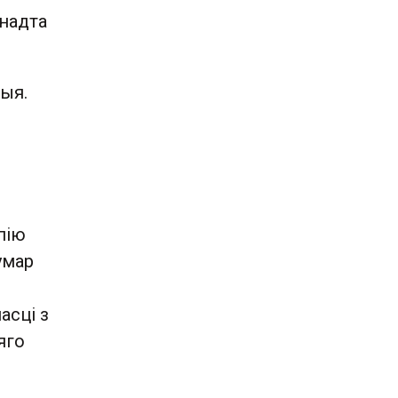
анадта
ныя.
пію
умар
асці з
яго