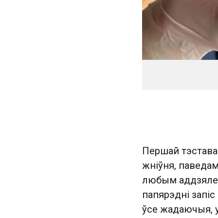
Першай тэставан
жніўня, паведам
любым аддзялен
папярэдні запіс 
ўсе жадаючыя, у 