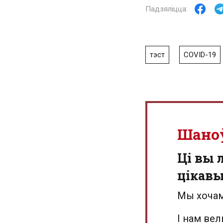
тэст
COVID-19
Шано
Ці вы 
цікав
Мы хочам
І нам ве