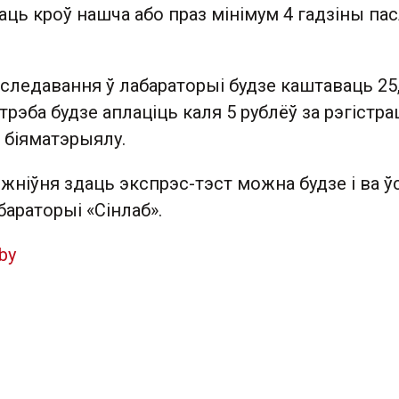
аць кроў нашча або праз мінімум 4 гадзіны па
следавання ў лабараторыі будзе каштаваць 25
 трэба будзе аплаціць каля 5 рублёў за рэгістр
 біяматэрыялу.
 жніўня здаць экспрэс-тэст можна будзе і ва ўс
араторыі «Сінлаб».
by