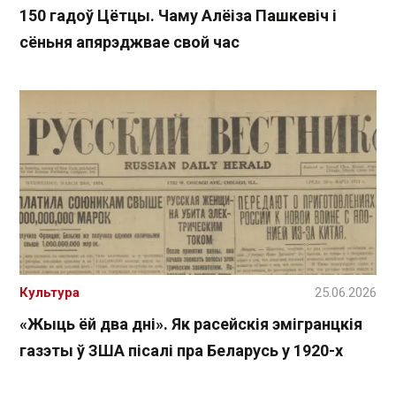
150 гадоў Цётцы. Чаму Алёіза Пашкевіч і
сёньня апярэджвае свой час
Культура
25.06.2026
«Жыць ёй два дні». Як расейскія эмігранцкія
газэты ў ЗША пісалі пра Беларусь у 1920-х