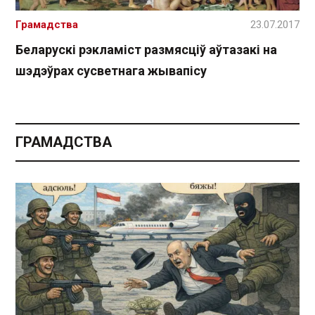
Грамадства
23.07.2017
Беларускі рэкламіст размясціў аўтазакі на
шэдэўрах сусветнага жывапісу
ГРАМАДСТВА