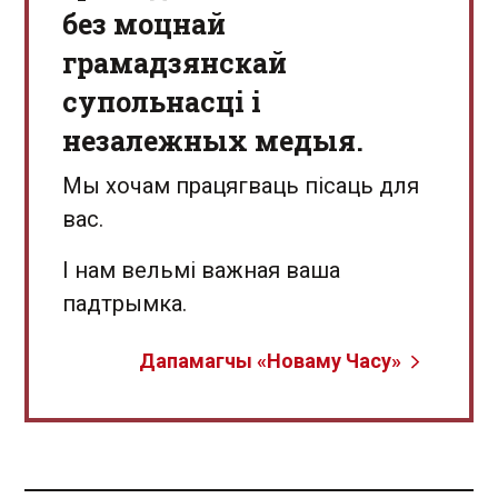
без моцнай
грамадзянскай
супольнасці і
незалежных медыя.
Мы хочам працягваць пісаць для
вас.
І нам вельмі важная ваша
падтрымка.
Дапамагчы «Новаму Часу»