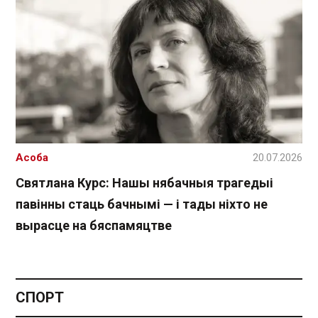
Асоба
20.07.2026
Святлана Курс: Нашы нябачныя трагедыі
павінны стаць бачнымі — і тады ніхто не
вырасце на бяспамяцтве
СПОРТ