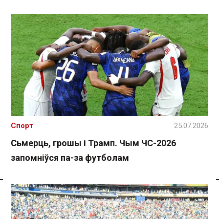
Спорт
25.07.2026
Сьмерць, грошы і Трамп. Чым ЧС-2026
запомніўся па-за футболам
Спасылка без VPN