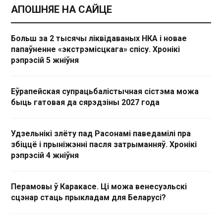
АПОШНЯЕ НА САЙЦЕ
Больш за 2 тысячы ліквідаваных НКА і новае
папаўненне «экстрэмісцкага» спісу. Хронікі
рэпрэсій 5 жніўня
Еўрапейская супрацьбалістычная сістэма можа
быць гатовая да сярэдзіны 2027 года
Удзельнікі злёту пад Расонамі паведамілі пра
збіццё і прыніжэнні пасля затрыманняў. Хронікі
рэпрэсій 4 жніўня
Перамовы ў Каракасе. Ці можа венесуэльскі
сцэнар стаць прыкладам для Беларусі?