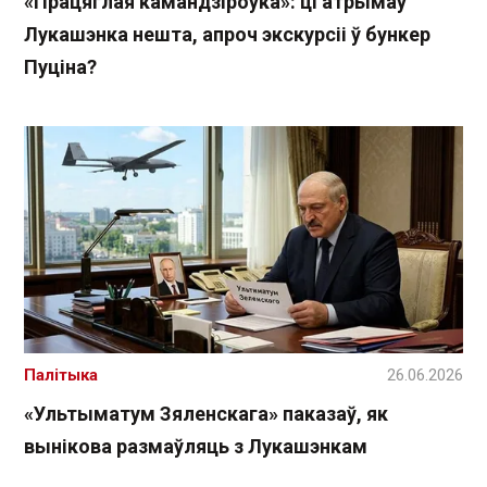
«Працяглая камандзіроўка»: ці атрымаў
Лукашэнка нешта, апроч экскурсіі ў бункер
Пуціна?
Палітыка
26.06.2026
«Ультыматум Зяленскага» паказаў, як
вынікова размаўляць з Лукашэнкам