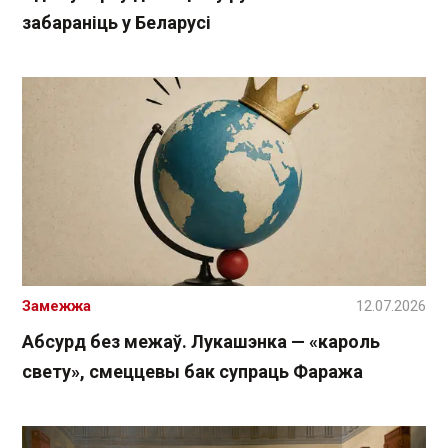
забараніць у Беларусі
Замежжа
12.07.2026
Абсурд без межаў. Лукашэнка — «кароль
свету», смеццевы бак супраць Фаража