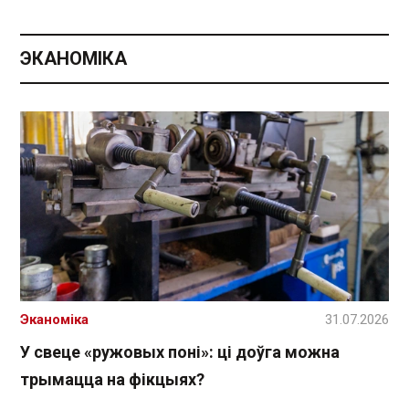
ЭКАНОМІКА
Эканоміка
31.07.2026
У свеце «ружовых поні»: ці доўга можна
трымацца на фікцыях?