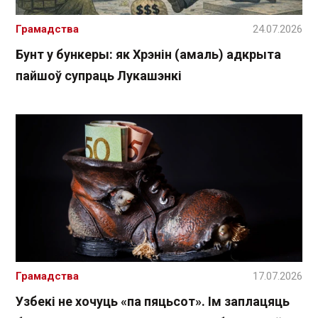
Грамадства
24.07.2026
Бунт у бункеры: як Хрэнін (амаль) адкрыта
пайшоў супраць Лукашэнкі
Грамадства
17.07.2026
Узбекі не хочуць «па пяцьсот». Ім заплацяць