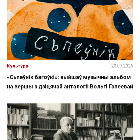
Культура
20.07.2026
«Сьпеўнік багоўкі»: выйшаў музычны альбом
на вершы з дзіцячай анталогіі Вольгі Гапеевай