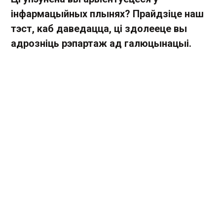
інфармацыйных плынях? Прайдзіце наш
тэст, каб даведацца, ці здолееце вы
адрозніць рэпартаж ад галюцынацыі.