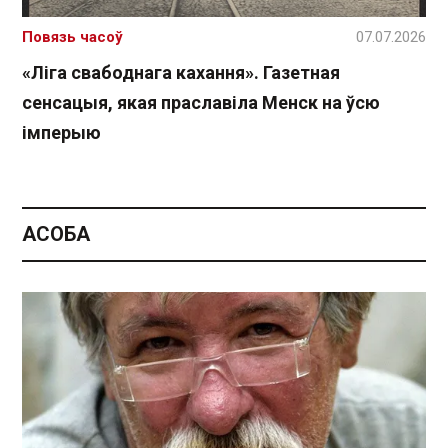
Повязь часоў
07.07.2026
«Ліга свабоднага кахання». Газетная
сенсацыя, якая праславіла Менск на ўсю
імперыю
АСОБА