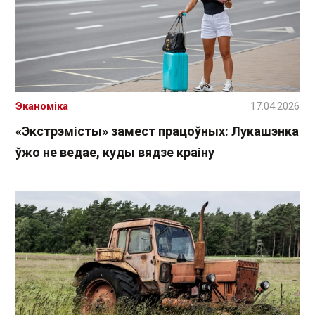
Эканоміка
17.04.2026
«Экстрэмісты» замест працоўных: Лукашэнка
ўжо не ведае, куды вядзе краіну