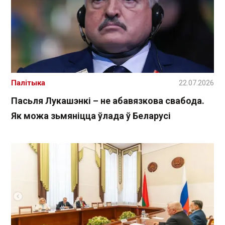
Палітыка
22.07.2026
Пасьля Лукашэнкі – не абавязкова свабода.
Як можа зьмяніцца ўлада ў Беларусі