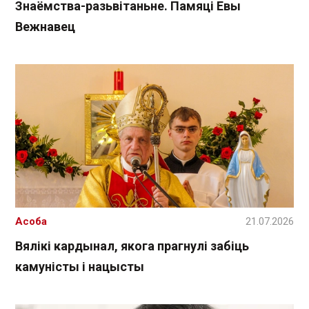
Знаёмства-разьвітаньне. Памяці Евы
Вежнавец
Асоба
21.07.2026
Вялікі кардынал, якога прагнулі забіць
камуністы і нацысты