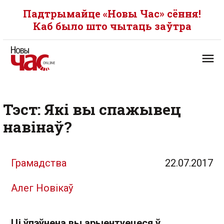
Падтрымайце «Новы Час» сёння!
Каб было што чытаць заўтра
Тэст: Які вы спажывец
навінаў?
Грамадства
22.07.2017
Алег Новікаў
Ці ўпэўнена вы арыентуецеся ў