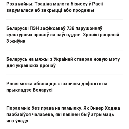
Рэха вайны: Траціна малога бізнесу ў Расіі
задумалася аб закрыцці або продажы
Беларускі ПЭН зафіксаваў 738 парушэнняў
культурных правоў за паўгоддзе. Хронікі рэпрэсій
3 жніўня
Беларусь на мяжы з Украінай стварае новую мэту
для украінскіх дронаў
Расія можа абвясціць «тэхнічны дэфолт» па
прыкладзе Беларусі
Пераемнік без права на памылку. Як Энвер Ходжа
пазбавіўся чалавека, які павінен быў атрымаць
яго ўладу