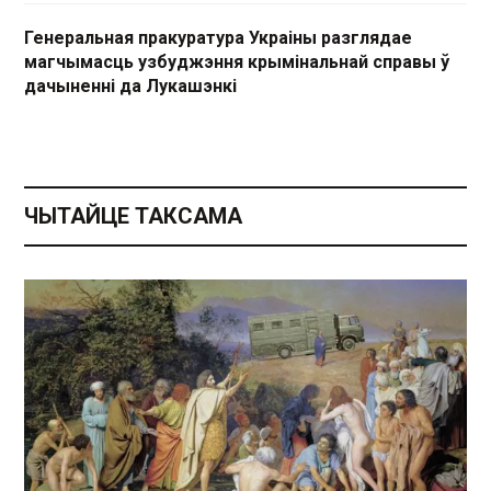
Генеральная пракуратура Украіны разглядае
магчымасць узбуджэння крымінальнай справы ў
дачыненні да Лукашэнкі
ЧЫТАЙЦЕ ТАКСАМА