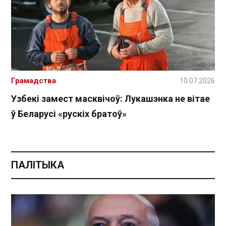
Грамадства
10.07.2026
Узбекі замест масквічоў: Лукашэнка не вітае
ў Беларусі «рускіх братоў»
ПАЛІТЫКА