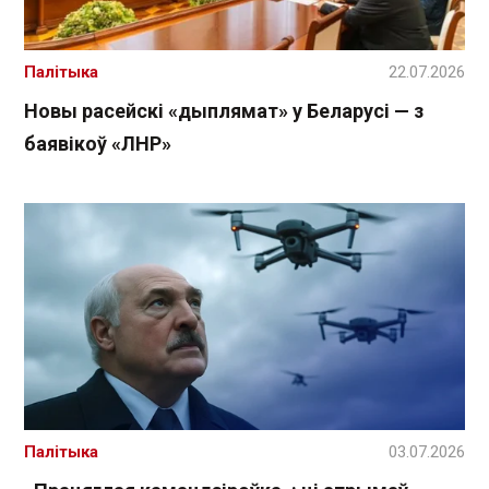
Палітыка
22.07.2026
Новы расейскі «дыплямат» у Беларусі — з
баявікоў «ЛНР»
Палітыка
03.07.2026