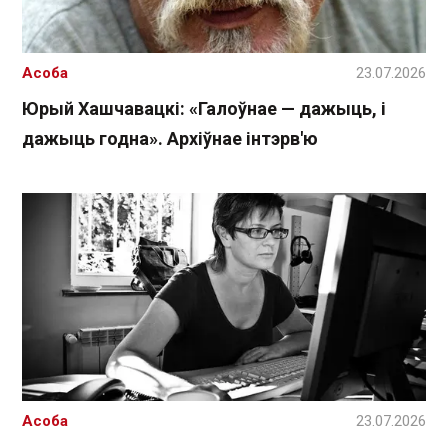
Асоба
23.07.2026
Юрый Хашчавацкі: «Галоўнае — дажыць, і
дажыць годна». Архіўнае інтэрв'ю
Асоба
23.07.2026