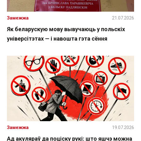
Замежжа
21.07.2026
Як беларускую мову вывучаюць у польскіх
універсітэтах — і навошта гэта сёння
Замежжа
19.07.2026
Ад акуляраў да поціску рукі: што яшчэ можна