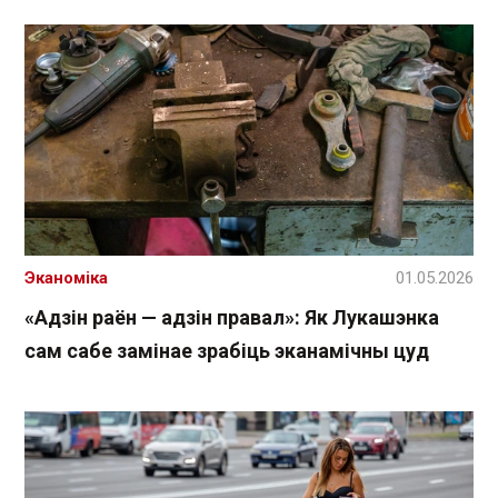
Эканоміка
01.05.2026
«Адзін раён — адзін правал»: Як Лукашэнка
сам сабе замінае зрабіць эканамічны цуд