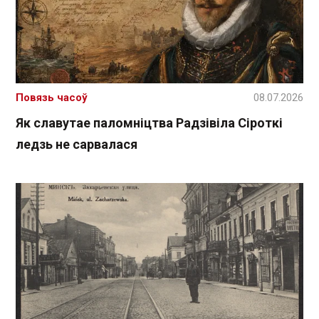
Повязь часоў
08.07.2026
Як славутае паломніцтва Радзівіла Сіроткі
ледзь не сарвалася