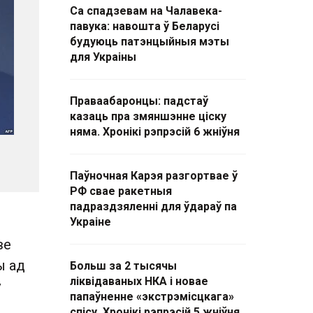
Са спадзевам на Чалавека-
павука: навошта ў Беларусі
будуюць патэнцыйныя мэты
для Украіны
Праваабаронцы: падстаў
казаць пра змяншэнне ціску
няма. Хронікі рэпрэсій 6 жніўня
Паўночная Карэя разгортвае ў
РФ свае ракетныя
падраздзяленні для ўдараў па
Украіне
ве
ы ад
Больш за 2 тысячы
ліквідаваных НКА і новае
ў
папаўненне «экстрэмісцкага»
спісу. Хронікі рэпрэсій 5 жніўня