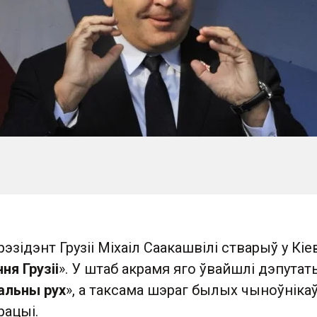
эзідэнт Грузіі Міхаіл Саакашвілі стварыў у Кіе
я Грузіі
». У штаб акрамя яго ўвайшлі дэпутат
альны рух
», а таксама шэраг былых чыноўніка
рацыі.