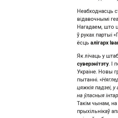
Неабходнасць ст
відавочнымі геа
Нагадаем, што ц
ў руках партыі 
ёсць
алігарх Іва
Як лічаць у шта
суверэнітэту
. І
Украіне. Новы г
пытанні. «
Няглед
цяжкія падзеі, у
на ўласныя інта
Такім чынам, на
прыхільнікаў ап