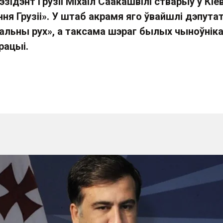
эзідэнт Грузіі Міхаіл Саакашвілі стварыў у Кіе
ня Грузіі
». У штаб акрамя яго ўвайшлі дэпута
альны рух
», а таксама шэраг былых чыноўнік
рацыі.