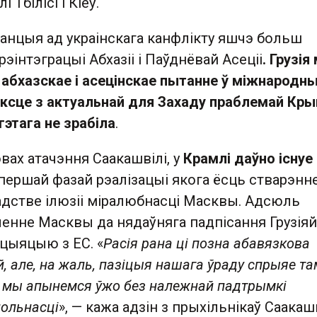
і Тбілісі і Кіеў.
танцыя ад украінскага канфлікту яшчэ больш
рэінтэграцыі Абхазіі і Паўднёвай Асеціі
. Грузія
 абхазскае і асецінскае пытанне ў міжнародн
ксце з актуальнай для Захаду праблемай Кры
гэтага не зрабіла
.
вах атачэння Саакашвілі, у
Крамлі даўно існуе
 першай фазай рэалізацыі якога ёсць стварэнне
адстве ілюзіі міралюбнасці Масквы. Адсюль
ленне Масквы да нядаўняга падпісання Грузіяй
цыяцыю з ЕС. «
Расія рана ці позна абавязкова
, але, на жаль, пазіцыя нашага ўраду спрыяе та
у мы апынемся ўжо без належнай падтрымкі
ольнасці
», — кажа адзін з прыхільнікаў Саакашв