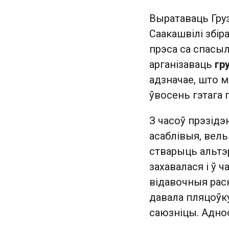
Выратаваць Груз
Саакашвілі збір
прэса са спасыл
арганізаваць
гр
адзначае, што м
ўвосень гэтага г
З часоў прэзідэ
асаблівыя, вельм
стварыць альтэ
захавалася і ў ч
відавочныя рас
давала пляцоўку
саюзніцы. Адно