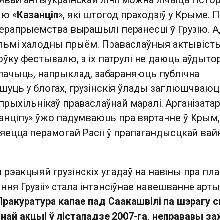
явай антыўкраінскай лініі можна лічыць гіст
лю «
Казанціп
», які штогод праходзіў у Крыме. 
мерапрыемства вырашылі перанесці ў Грузію. 
вельмі халодны прыём. Праваслаўныя актывіст
ўку фестывалю, а іх патрулі не даюць аўдыто
пачыць, напрыклад, забараняюць публічна
ішуць у блогах, грузінскія ўлады заплюшчваюц
прыхільнікаў праваслаўнай маралі. Арганізата
занціпу» ўжо падумваюць пра вяртанне ў Крым,
ляецца перамогай Расіі ў прапагандысцкай вай
 рэакцыяй грузінскіх уладаў на навіны пра пл
ня Грузіі» стала інтэнсіўнае навешванне арты
Пракуратура капае пад Саакашвілі па шэрагу с
най акцыі ў лістападзе 2007-га, неправавы за