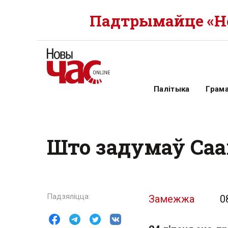
Падтрымайце «Но
Палітыка
Грам
Што задумаў Саа
Замежжа
0