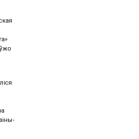
ская
та»
 ўжо
ліся
ва
аіны-