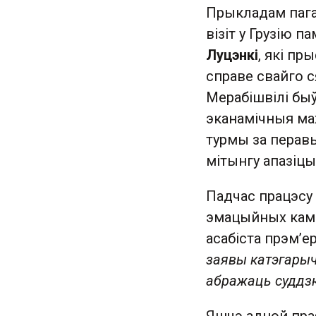
Прыкладам пагар
візіт у Грузію 
Луцэнкі
, які пр
справе свайго с
Мерабішвілі бы
эканамічныя мах
турмы за перав
мітынгу апазіцыі
Падчас працэсу 
эмацыйных каме
асабіста прэм’ер
заявы катэгарыч
абражаць суддз