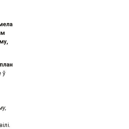
 мела
ым
му,
 план
 ў
му,
ілі.