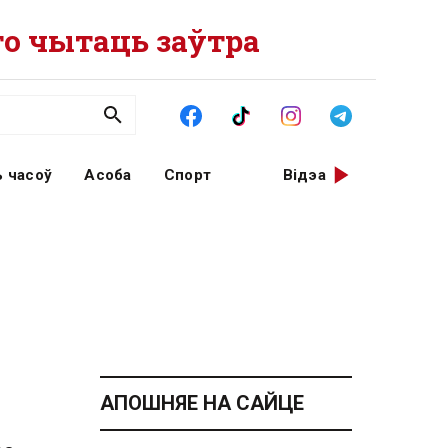
о чытаць заўтра
 часоў
Асоба
Спорт
Відэа
АПОШНЯЕ НА САЙЦЕ