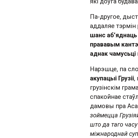
які доўга будавал
Па-другое, дыс
аддаляе тэрмін 
шанс аб’яднаць
прававым кантэ
аднак чамусьці 
Нарэшце, па сло
акупацыі Грузіі
,
грузінскім грам
спакойнае стаў
дамовы пра Аса
зоймецца Грузіяй
што да таго час
міжнароднай суп