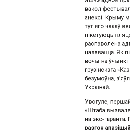
Яшчэ адной пра
вакол фестыва
анексіі Крыму 
тут яго чакаў 
пікетуюць пляцо
распаволена ад
цалавацца. Як п
вочы на ўчынкі 
грузінскага «Ка
безумоўна, з’яў
Украінай.
Увогуле, першай
«Штаба вызвален
на экс-гаранта.
разгон апазіцый