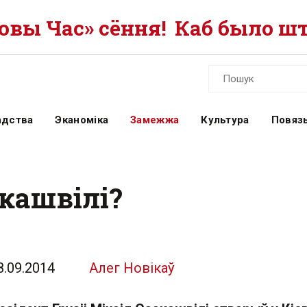
вы Час» сёння!
Каб было шт
адства
Эканоміка
Замежжа
Культура
Повязь
кашвілі?
8.09.2014
Алег Новікаў