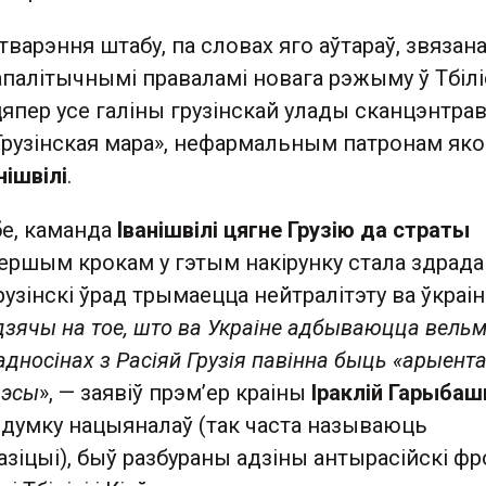
варэння штабу, па словах яго аўтараў, звязана
палітычнымі праваламі новага рэжыму ў Тбіліс
япер усе галіны грузінскай улады сканцэнтра
«Грузінская мара», нефармальным патронам як
нішвілі
.
бе, каманда
Іванішвілі цягне Грузію да страты
 першым крокам у гэтым накірунку стала здрада
рузінскі ўрад трымаецца нейтралітэту ва ўкраі
зячы на тое, што ва Украіне адбываюцца вельм
 адносінах з Расіяй Грузія павінна быць «арыент
рэсы
», — заявіў прэм’ер краіны
Іраклій Гарыбашв
 думку нацыяналаў (так часта называюць
азіцыі), быў разбураны адзіны антырасійскі фр