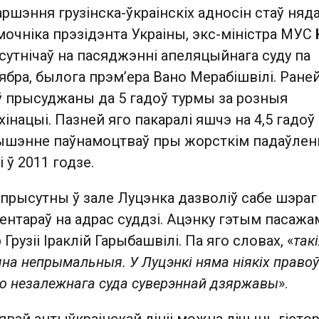
шэння грузінска-ўкраінскіх адносін стаў няда
памочніка прэзідэнта Украіны, экс-міністра МУС
ысутнічаў на пасяджэнні апеляцыйнага суду па
ябра, былога прэм’ера Вано Мерабішвілі. Ране
ў прысуджаны да 5 гадоў турмы за розныя
інацыі. Пазней яго пакаралі яшчэ на 4,5 гадоў
ышэнне паўнамоцтваў пры жорсткім падаўлен
 ў 2011 годзе.
прысутны ў зале Луцэнка дазволіў сабе шэраг
нтараў на адрас суддзі. Ацэнку гэтым пасажа
 Грузіі Іраклій Гарыбашвілі. Па яго словах, «
так
на непрымальныя. У Луцэнкі няма ніякіх правоў
ю незалежнага суда суверэннай дзяржавы
».