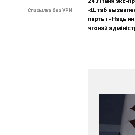
24 ліпеня экс-пр
«
Штаб вызвален
Спасылка без VPN
партыі «
Нацыян
ягонай адмініст