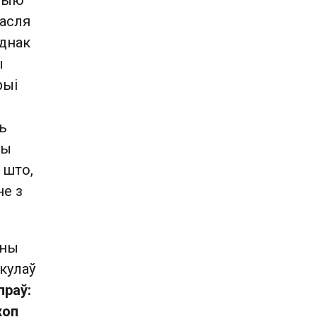
орыю
Пасля
Аднак
ы
рыі
ь
ры
 што,
не з
аны
кулаў
праў:
хоп