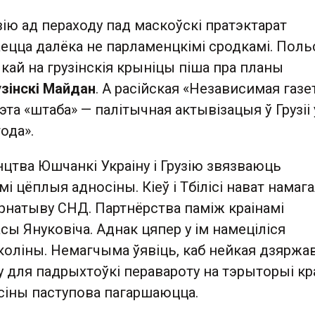
ію ад пераходу пад маскоўскі пратэктарат
аецца далёка не парламенцкімі сродкамі. Поль
кай на грузінскія крыніцы піша пра планы
узінскі Майдан
. А расійская «Независимая газе
эта «штаба» — палітычная актывізацыя ў Грузіі
ода».
нцтва Юшчанкі Украіну і Грузію звязваюць
і цёплыя адносіны. Кіеў і Тбілісі нават намага
рнатыву СНД. Партнёрства паміж краінамі
асы Януковіча. Аднак цяпер у ім намеціліся
коліны. Немагчыма ўявіць, каб нейкая дзяржа
 для падрыхтоўкі перавароту на тэрыторыі кр
сіны паступова пагаршаюцца.