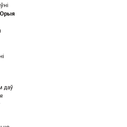
ўні
Юрыя
й
ні
м даў
ія