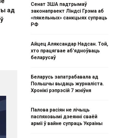
ве
Сенат ЗША падтрымаў
ты ад
законапраект Ліндсі Грэма аб
«пякельных» санкцыях супраць
аў
РФ
Айцец Аляксандар Надсан. Той,
хто працягвае аб'ядноўваць
беларусаў
Беларусь запатрабавала ад
Польшчы выдаць журналіста.
Хронікі рэпрэсій 7 жніўня
Палова расіян не лічыць
паспяховымі дзеянні сваёй
арміі ў вайне супраць Украіны