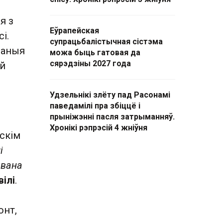
я з
Еўрапейская
і.
супрацьбалістычная сістэма
ваныя
можа быць гатовая да
сярэдзіны 2027 года
ой
Удзельнікі злёту пад Расонамі
паведамілі пра збіццё і
прыніжэнні пасля затрыманняў.
Хронікі рэпрэсій 4 жніўня
нскім
і
авана
ілі
.
онт,