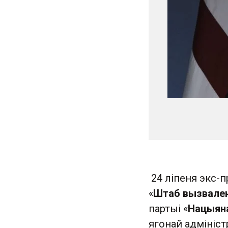
24 ліпеня экс-пр
«
Штаб вызваленн
партыі «
Нацыян
ягонай адмініст