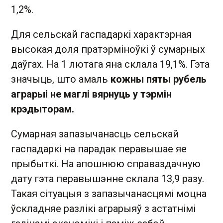
1,2%.
Для сельскай гаспадаркі характэрная
высокая доля пратэрміноўкі ў сумарных
даўгах. На 1 лютага яна склала 19,1%. Гэта
значыць, што амаль
кожны пяты рубель
аграрыі не маглі вярнуць у тэрмін
крэдыторам.
Сумарная запазычанасць сельскай
гаспадаркі на парадак перавышае яе
прыбыткі. На апошнюю справаздачную
дату гэта перавышэнне склала 13,9 разу.
Такая сітуацыя з запазычанасцямі моцна
ўскладняе разлікі аграрыяў з астатнімі