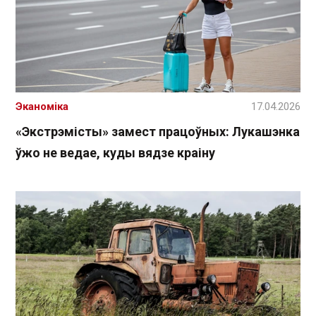
Эканоміка
17.04.2026
«Экстрэмісты» замест працоўных: Лукашэнка
ўжо не ведае, куды вядзе краіну