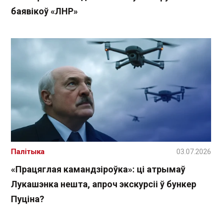
баявікоў «ЛНР»
Палітыка
03.07.2026
«Працяглая камандзіроўка»: ці атрымаў
Лукашэнка нешта, апроч экскурсіі ў бункер
Пуціна?