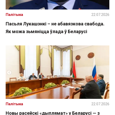
Палітыка
22.07.2026
Пасьля Лукашэнкі – не абавязкова свабода.
Як можа зьмяніцца ўлада ў Беларусі
Палітыка
22.07.2026
Новы расейскі «дыплямат» у Беларусі — з