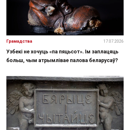
Грамадства
17.07.2026
Узбекі не хочуць «па пяцьсот». Ім заплацяць
больш, чым атрымлівае палова беларусаў?