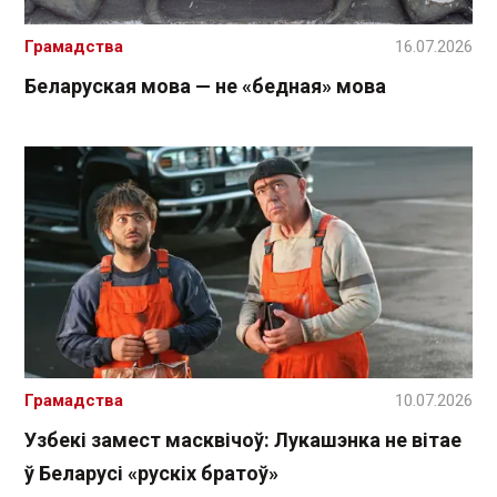
Грамадства
16.07.2026
Беларуская мова — не «бедная» мова
Грамадства
10.07.2026
Узбекі замест масквічоў: Лукашэнка не вітае
ў Беларусі «рускіх братоў»