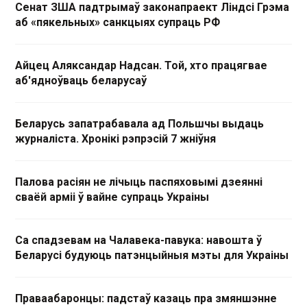
Сенат ЗША падтрымаў законапраект Ліндсі Грэма
аб «пякельных» санкцыях супраць РФ
Айцец Аляксандар Надсан. Той, хто працягвае
аб'ядноўваць беларусаў
Беларусь запатрабавала ад Польшчы выдаць
журналіста. Хронікі рэпрэсій 7 жніўня
Палова расіян не лічыць паспяховымі дзеянні
сваёй арміі ў вайне супраць Украіны
Са спадзевам на Чалавека-павука: навошта ў
Беларусі будуюць патэнцыйныя мэты для Украіны
Праваабаронцы: падстаў казаць пра змяншэнне