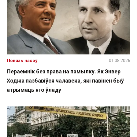
Повязь часоў
01.08.2026
Пераемнік без права на памылку. Як Энвер
Ходжа пазбавіўся чалавека, які павінен быў
атрымаць яго ўладу