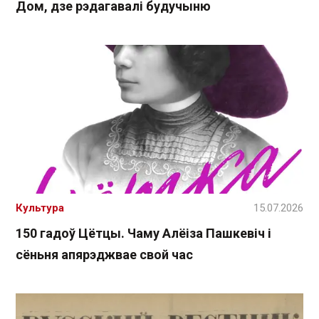
Дом, дзе рэдагавалі будучыню
Культура
15.07.2026
150 гадоў Цётцы. Чаму Алёіза Пашкевіч і
сёньня апярэджвае свой час