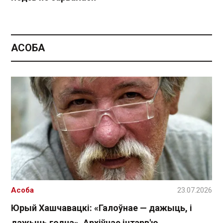
АСОБА
Асоба
23.07.2026
Юрый Хашчавацкі: «Галоўнае — дажыць, і
дажыць годна». Архіўнае інтэрв'ю