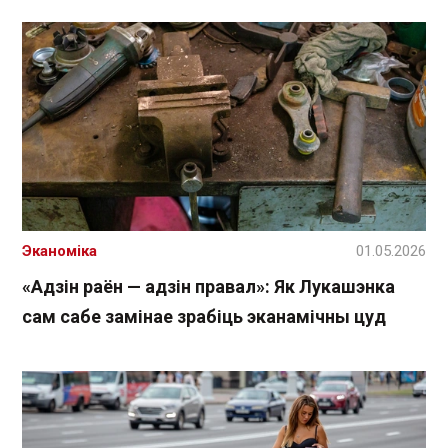
Эканоміка
01.05.2026
«Адзін раён — адзін правал»: Як Лукашэнка
сам сабе замінае зрабіць эканамічны цуд