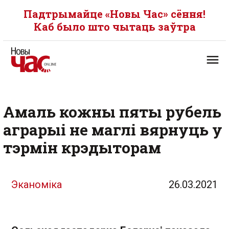
Падтрымайце «Новы Час» сёння!
Каб было што чытаць заўтра
Амаль кожны пяты рубель
аграрыі не маглі вярнуць у
тэрмін крэдыторам
Эканоміка
26.03.2021