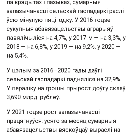
па крэдытах і пазыках, сумарныя
запазычанасці сельскай гаспадаркі раслі
ўсю мінулую пяцігодку. У 2016 годзе
сукупныя абавязацельствы аграрыяў
павялічыліся на 4,7%, у 2017-м — на 3,3%, у
2018 — на 6,8%, у 2019 — на 9,2%, у 2020 —
на 5,4%.
У цэлым за 2016–2020 гады даўгі
сельскай гаспадаркі падняліся на 32,9%.
У пераліку на грошы прырост доўгу склаў
3,690 млрд. рублёў.
У 2021 годзе рост запазычанасці
працягнуўся: усяго за месяц сумарныя
абавязацельствы вяскоўцаў выраслі на