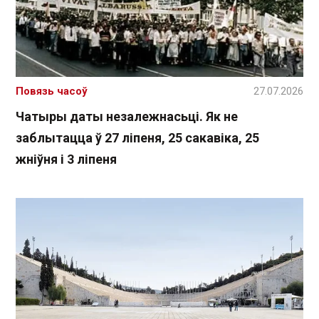
Повязь часоў
27.07.2026
Чатыры даты незалежнасьці. Як не
заблытацца ў 27 ліпеня, 25 сакавіка, 25
жніўня і 3 ліпеня