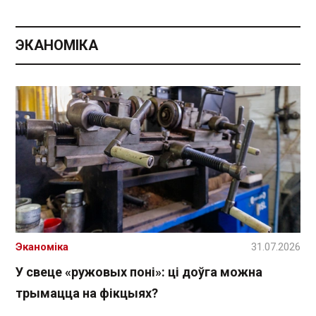
ЭКАНОМІКА
Эканоміка
31.07.2026
У свеце «ружовых поні»: ці доўга можна
трымацца на фікцыях?