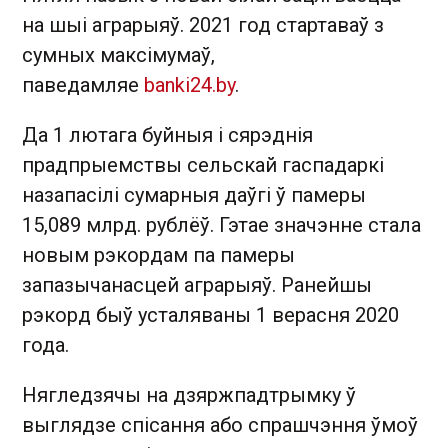
на шыі аграрыяў. 2021 год стартаваў з
сумных максімумаў,
паведамляе
banki24.by
.
Да 1 лютага буйныя і сярэднія
прадпрыемствы сельскай гаспадаркі
назапасілі сумарныя даўгі ў памеры
15,089 млрд. рублёў. Гэтае значэнне стала
новым рэкордам па памеры
запазычанасцей аграрыяў. Ранейшы
рэкорд быў усталяваны 1 верасня 2020
года.
Нягледзячы на дзяржпадтрымку ў
выглядзе спісання або спрашчэння ўмоў