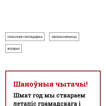
сельская гаспадарка
запазычанасць
аграрыі
Шаноўныя чытачы!
Шмат год мы ствараем
летапіс грамадскага і