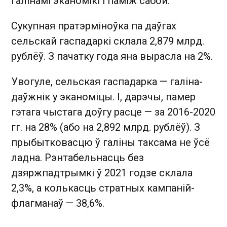
галінамі эканомікі і паміж сабой.
Сукупная пратэрміноўка па даўгах
сельскай гаспадаркі склала 2,879 млрд.
рублёў. З пачатку года яна вырасла на 2%.
Увогуле, сельская гаспадарка — галіна-
даўжнік у эканоміцы. І, дарэчы, памер
гэтага чыстага доўгу расце — за 2016-2020
гг. на 28% (або на 2,892 млрд. рублёў). З
прыбытковасцю ў галіны таксама не ўсё
ладна. Рэнтабельнасць без
дзяржпадтрымкі ў 2021 годзе склала
2,3%, а колькасць стратных кампаній-
флагманаў — 38,6%.