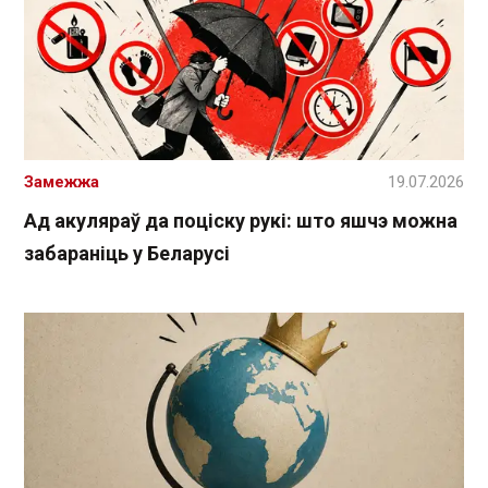
Замежжа
19.07.2026
Ад акуляраў да поціску рукі: што яшчэ можна
забараніць у Беларусі