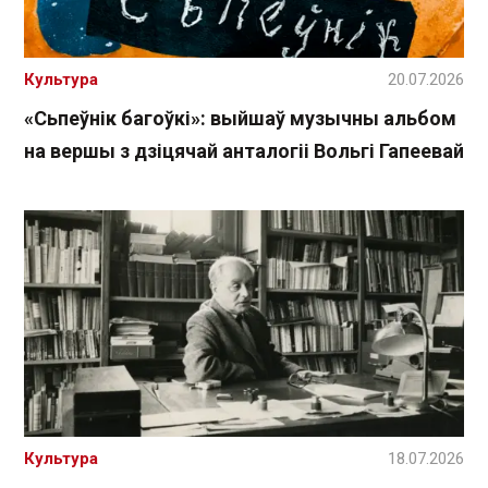
Культура
20.07.2026
«Сьпеўнік багоўкі»: выйшаў музычны альбом
на вершы з дзіцячай анталогіі Вольгі Гапеевай
Культура
18.07.2026