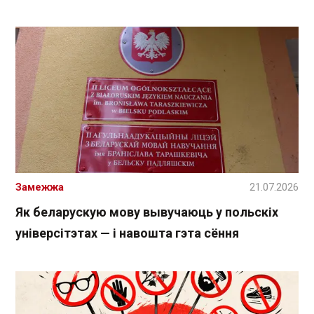
Замежжа
21.07.2026
Як беларускую мову вывучаюць у польскіх
універсітэтах — і навошта гэта сёння