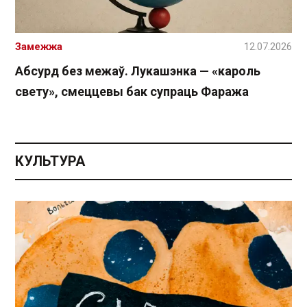
Замежжа
12.07.2026
Абсурд без межаў. Лукашэнка — «кароль
свету», смеццевы бак супраць Фаража
КУЛЬТУРА