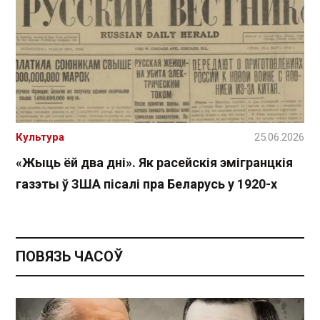
Культура
25.06.2026
«Жыць ёй два дні». Як расейскія эмігранцкія
газэты ў ЗША пісалі пра Беларусь у 1920-х
ПОВЯЗЬ ЧАСОЎ