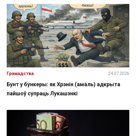
Грамадства
24.07.2026
Бунт у бункеры: як Хрэнін (амаль) адкрыта
пайшоў супраць Лукашэнкі