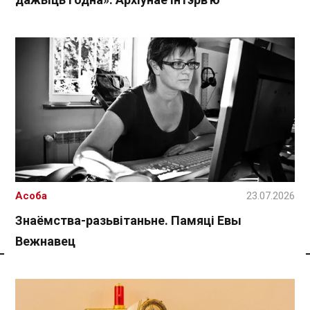
Асоба
23.07.2026
Знаёмства-разьвітаньне. Памяці Евы
Вежнавец
Спасылка без VPN