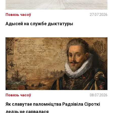
Повязь часоў
27.07.2026
Адысей на службе дыктатуры
Повязь часоў
08.07.2026
Як славутае паломніцтва Радзівіла Сіроткі
ледзь не сарвалася