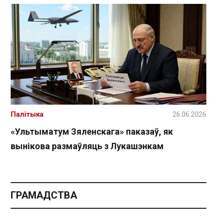
Палітыка
26.06.2026
«Ультыматум Зяленскага» паказаў, як
вынікова размаўляць з Лукашэнкам
ГРАМАДСТВА