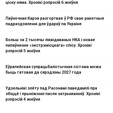
ціску няма. Хронікі рэпрэсій 6 жніўня
Паўночная Карэя разгортвае ў РФ свае ракетныя
падраздзяленні для ўдараў па Украіне
Больш за 2 тысячы ліквідаваных НКА і новае
папаўненне «экстрэмісцкага» спісу. Хронікі
рэпрэсій 5 жніўня
Еўрапейская супрацьбалістычная сістэма можа
быць гатовая да сярэдзіны 2027 года
Удзельнікі злёту пад Расонамі паведамілі пра
збіццё і прыніжэнні пасля затрыманняў. Хронікі
рэпрэсій 4 жніўня