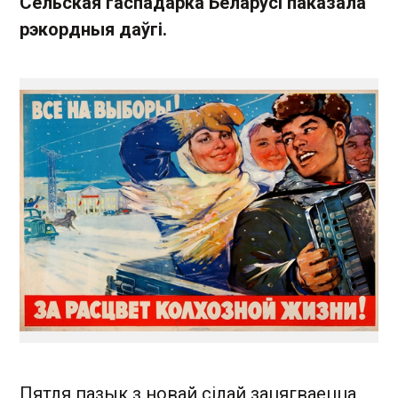
Сельская гаспадарка Беларусі паказала
рэкордныя даўгі.
Пятля пазык з новай сілай зацягваецца