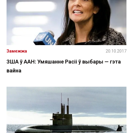
Замежжа
20.10.2017
ЗША ў ААН: Умяшанне Расіі ў выбары — гэта
вайна