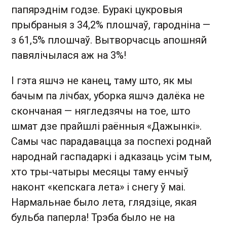
папярэднім годзе. Буракі цукровыя
прыбраныя з 34,2% плошчаў, гародніна —
з 61,5% плошчаў. Вытворчасць апошняй
павялічылася аж на 3%!
І гэта яшчэ не канец, таму што, як мы
бачым па лічбах, уборка яшчэ далёка не
скончаная — нягледзячы на тое, што
шмат дзе прайшлі раённыя «Дажынкі».
Самы час парадавацца за поспехі роднай
народнай гаспадаркі і адказаць усім тым,
хто тры-чатыры месяцы таму енчыў
наконт «кепскага лета» і снегу ў маі.
Нармальнае было лета, глядзіце, якая
бульба паперла! Трэба было не на