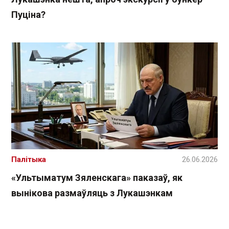
Пуціна?
Палітыка
26.06.2026
«Ультыматум Зяленскага» паказаў, як
вынікова размаўляць з Лукашэнкам