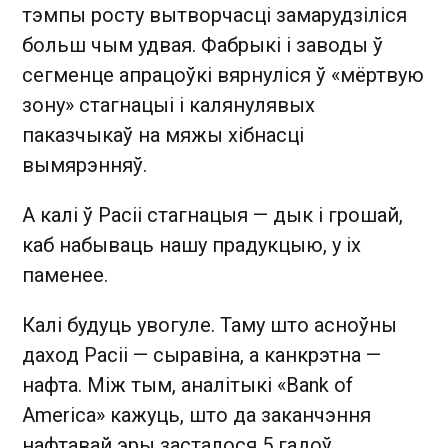
тэмпы росту вытворчасці замарудзіліся
больш чым удвая. Фабрыкі і заводы ў
сегменце апрацоўкі вярнуліся ў «мёртвую
зону» стагнацыі і калянулявых
паказчыкаў на мяжы хібнасці
вымярэнняў.
А калі ў Расіі стагнацыя — дык і грошай,
каб набываць нашу прадукцыю, у іх
паменее.
Калі будуць увогуле. Таму што асноўны
даход Расіі — сыравіна, а канкрэтна —
нафта. Між тым, аналітыкі «Bank of
America» кажуць, што да заканчэння
нафтавай эры засталося 5 гадоў.