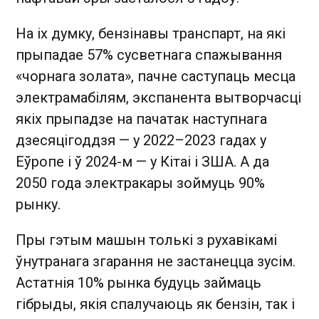
На іх думку, бензінавы транспарт, на які
прыпадае 57% сусветнага спажывання
«чорнага золата», пачне саступаць месца
электрамабілям, экспанента вытворчасці
якіх прыпадзе на пачатак наступнага
дзесяцігоддзя — у 2022–2023 гадах у
Еўропе і ў 2024-м — у Кітаі і ЗША. А да
2050 года электракары зоймуць 90%
рынку.
Пры гэтым машын толькі з рухавікамі
ўнутранага згарання не застанецца зусім.
Астатнія 10% рынка будуць займаць
гібрыды, якія спалучаюць як бензін, так і