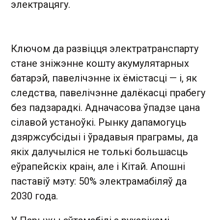
электрацягу.
Ключом да развіцця электратранспарту
стане зніжэнне кошту акумулятарных
батарэй, павелічэнне іх ёмістасці — і, як
следства, павелічэнне далёкасці прабегу
без падзарадкі. Адначасова ўпадзе цана
сілавой устаноўкі. Рынку дапамогуць
дзяржсубсідыі і ўрадавыя праграмы, да
якіх далучыліся не толькі большасць
еўрапейскіх краін, але і Кітай. Апошні
паставіў мэту: 50% электрамабіляў да
2030 года.