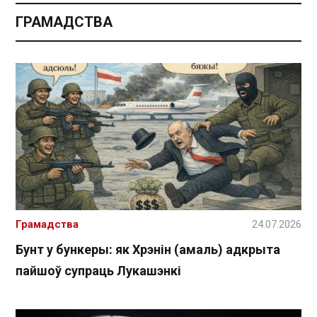
ГРАМАДСТВА
Грамадства
24.07.2026
Бунт у бункеры: як Хрэнін (амаль) адкрыта
пайшоў супраць Лукашэнкі