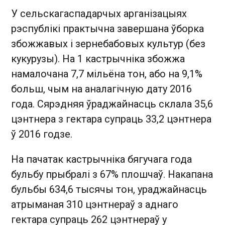
У сельскагаспадарчых арганізацыях
рэспублікі практычна завершана ўборка
збожжавых і зернебабовых культур (без
кукурузы). На 1 кастрычніка збожжа
намалочана 7,7 мільёна тон, або на 9,1%
больш, чым на аналагічную дату 2016
года. Сярэдняя ўраджайнасць склала 35,6
цэнтнера з гектара супраць 33,2 цэнтнера
ў 2016 годзе.
На пачатак кастрычніка бягучага года
бульбу прыбралі з 67% плошчаў. Накапана
бульбы 634,6 тысячы тон, ураджайнасць
атрыманая 310 цэнтнераў з аднаго
гектара супраць 262 цэнтнераў у