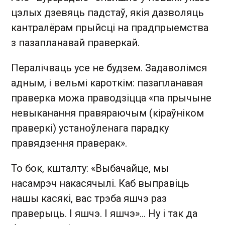
цэлых дзевяць падстаў, якія дазволяць
кантралёрам прыйсці на прадпрыемства
з пазапланавай праверкай.
Пералічваць усе не будзем. Задаволімся
адным, і вельмі кароткім: пазапланавая
праверка можа праводзіцца «па прычыне
невыканання правяраючым (кіраўніком
праверкі) устаноўленага парадку
правядзення праверак».
То бок, кшталту: «Выбачайце, мы
насамрэч накасячылі. Каб выправіць
нашы касякі, вас трэба яшчэ раз
праверыць. І яшчэ. І яшчэ»… Ну і так да