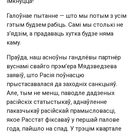
імкнуцца!
Галоўнае пытанне — што мы потым з усім
гэтым будзем рабіць. Самі мы столькі не
з’ядзім, а прадаваць хутка будзе няма
каму.
Праўда, наш асноўны гандлёвы партнёр
вуснамі свайго прэм’ера Мядзведзева
заявіў, што Расія поўнасцю
прыстасавалася да заходніх санкцыяў.
Але, тым не менш, паводле дадзеных
расійскіх статыстыкаў, аднаўленне
паказчыкаў расійскай прамысловасці,
якое Расстат фіксаваў у першай палове
года, пайшло на спад. У трэцім квартале