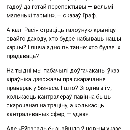
гадоў да гэтай перспектывы — вельмі
маленькі тэрмін», — сказаў Грэф.
А калі Расія страціць галоўную крыніцу
свайго даходу, хто будзе набываць нашы
харчы? І яшчэ адно пытанне: хто будзе іх
прадаваць?
На тыдні мы пабачылі доўгачаканы ўказ
кіраўніка дзяржавы пра скарачэнне
праверак у бізнесе. І што? Згодна з ім,
колькасць кантралёраў павінна быць
скарочаная на траціну, а колькасць
кантраляваных сфер, — удвая.
Але «Еўрарадыё» знайшло ў новым указе