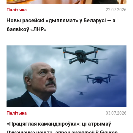
Палітыка
22.07.2026
Новы расейскі «дыплямат» у Беларусі — з
баявікоў «ЛНР»
Палітыка
03.07.2026
«Працяглая камандзіроўка»: ці атрымаў
Лукашэнка нешта, апроч экскурсіі ў бункер