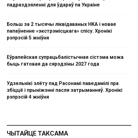
падраздзяленні для ўдараў па Украіне
Больш за 2 тысячы ліквідаваных НКА і новае
папаўненне «экстрэмісцкага» спісу. Хронікі
рэпрэсій 5 жніўня
Еўрапейская супрацьбалістычная сістэма можа
быць гатовая да сярэдзіны 2027 года
Удзельнікі злёту пад Расонамі паведамілі пра
збіццё і прыніжэнні пасля затрыманняў. Хронікі
рэпрэсій 4 жніўня
ЧЫТАЙЦЕ ТАКСАМА