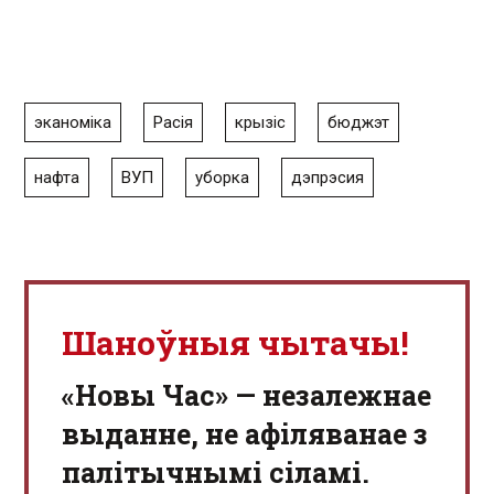
эканоміка
Расія
крызіс
бюджэт
нафта
ВУП
уборка
дэпрэсия
Шаноўныя чытачы!
«Новы Час» — незалежнае
выданне, не афіляванае з
палітычнымі сіламі.