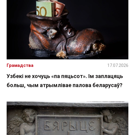
Грамадства
17.07.2026
Узбекі не хочуць «па пяцьсот». Ім заплацяць
больш, чым атрымлівае палова беларусаў?