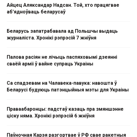
Айцец Аляксандар Надсан. Той, хто працягвае
аб'ядноўваць беларусаў
Беларусь запатрабавала ад Польшчы выдаць
журналіста. Хронікі рэпрэсій 7 жніўня
Палова расіян не лічыць паспяховымі дзеянні
сваёй арміі ў вайне супраць Украіны
Са спадзевам на Чалавека-павука: навошта ў
Беларусі будуюць патэнцыйныя мэты для Украіны
Праваабаронцы: падстаў казаць пра змяншэнне
ціску няма. Хронікі рэпрэсій 6 жніўня
Паўночная Карэя разгортвае ў РФ свае ракетныя