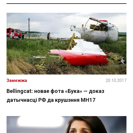
Замежжа
20.10.2017
Bellingcat: новае фота «Бука» — доказ
датычнасці РФ да крушэння MH17