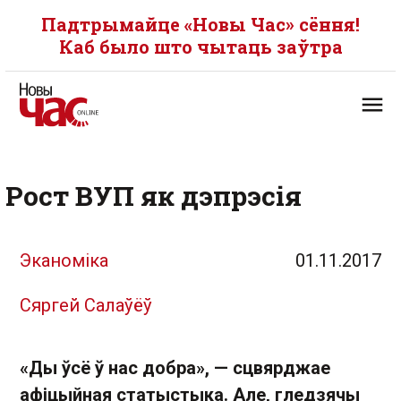
Падтрымайце «Новы Час» сёння!
Каб было што чытаць заўтра
Рост ВУП як дэпрэсія
Эканоміка
01.11.2017
Сяргей Салаўёў
«Ды ўсё ў нас добра», — сцвярджае
афіцыйная статыстыка. Але, гледзячы