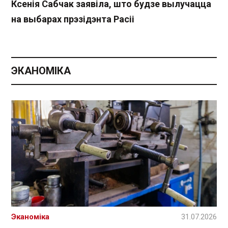
Ксенія Сабчак заявіла, што будзе вылучацца
на выбарах прэзідэнта Расіі
ЭКАНОМІКА
Эканоміка
31.07.2026