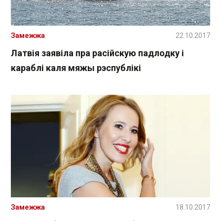
Замежжа
22.10.2017
Латвія заявіла пра расійскую падлодку і
караблі каля мяжы рэспублікі
Замежжа
18.10.2017