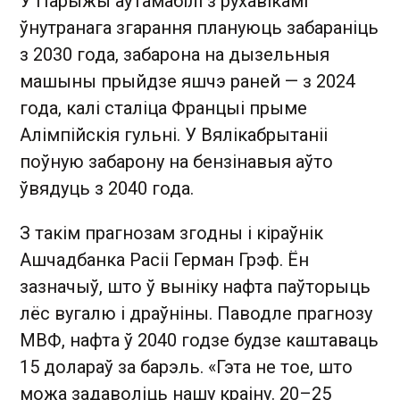
У Парыжы аўтамабілі з рухавікамі
ўнутранага згарання плануюць забараніць
з 2030 года, забарона на дызельныя
машыны прыйдзе яшчэ раней — з 2024
года, калі сталіца Францыі прыме
Алімпійскія гульні. У Вялікабрытаніі
поўную забарону на бензінавыя аўто
ўвядуць з 2040 года.
З такім прагнозам згодны і кіраўнік
Ашчадбанка Расіі Герман Грэф. Ён
зазначыў, што ў выніку нафта паўторыць
лёс вугалю і драўніны. Паводле прагнозу
МВФ, нафта ў 2040 годзе будзе каштаваць
15 долараў за барэль. «Гэта не тое, што
можа задаволіць нашу краіну. 20–25