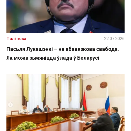
Палітыка
22.07.2026
Пасьля Лукашэнкі – не абавязкова свабода.
Як можа зьмяніцца ўлада ў Беларусі