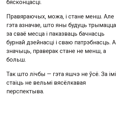
бясконцасці.
Правяраючых, можа, і стане менш. Але
гэта азначае, што яны будуць трымацца
за сваё месца і паказваць бачнасць
бурнай дзейнасці і сваю патрэбнасць. А
значыць, праверак стане не менш, а
больш.
Так што лічбы — гэта яшчэ не ўсё. За імі
стаіць не вельмі вясёлкавая
перспектыва.