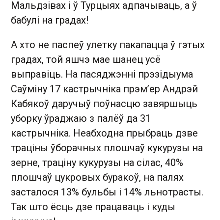
Мальдзівах і ў Турцыях адпачываць, а ў
бабулі на градах!
А хто не паспеў улетку пакапацца ў гэтых
градах, той яшчэ мае шанец усё
выправіць. На пасяджэнні прэзідыума
Саўміну 17 кастрычніка прэм’ер Андрэй
Кабякоў даручыў поўнасцю завяршыць
уборку ўраджаю з палёў да 31
кастрычніка. Неабходна прыбраць дзве
траціны ўборачных плошчаў кукурузы на
зерне, траціну кукурузы на сілас, 40%
плошчаў цукровых буракоў, на палях
засталося 13% бульбы і 14% льнотрасты.
Так што ёсць дзе працаваць і куды