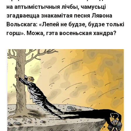
на аптымістычныя лічбы, чамусьці
згадваецца знакамітая песня Лявона
Вольскага: «Лепей не будзе, будзе толькі
горш». Можа, гэта восеньская хандра?