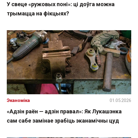
У свеце «ружовых поні»: ці доўга можна
трымацца на фікцыях?
Эканоміка
01.05.2026
«Адзін раён — адзін правал»: Як Лукашэнка
сам сабе замінае зрабіць эканамічны цуд