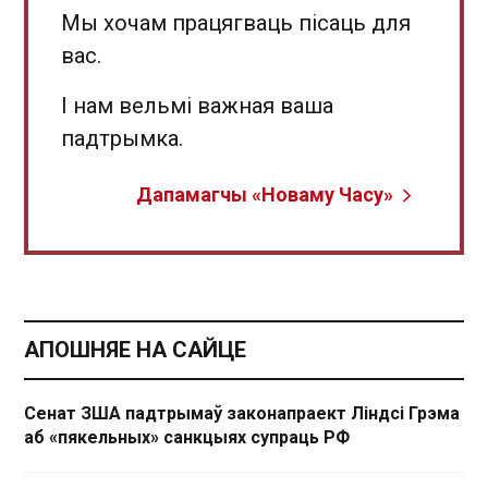
Мы хочам працягваць пісаць для
вас.
І нам вельмі важная ваша
падтрымка.
Дапамагчы «Новаму Часу»
АПОШНЯЕ НА САЙЦЕ
Сенат ЗША падтрымаў законапраект Ліндсі Грэма
аб «пякельных» санкцыях супраць РФ