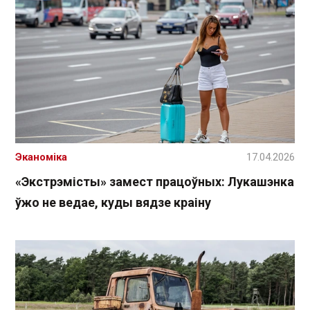
Эканоміка
17.04.2026
«Экстрэмісты» замест працоўных: Лукашэнка
ўжо не ведае, куды вядзе краіну