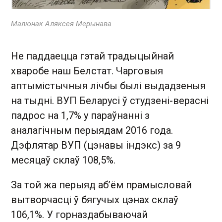
Малюнак Аляксея Мерынава
Не паддаецца гэтай традыцыйнай
хваробе наш Белстат. Чарговыя
аптымістычныя лічбы былі выдадзеныя
на тыдні. ВУП Беларусі ў студзені-верасні
падрос на 1,7% у параўнанні з
аналагічным перыядам 2016 года.
Дэфлятар ВУП (цэнавы індэкс) за 9
месяцаў склаў 108,5%.
За той жа перыяд аб’ём прамысловай
вытворчасці ў бягучых цэнах склаў
106,1%. У горназдабываючай