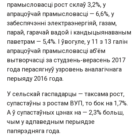
прамысловасці рост склаў 3,2%, у
апрацоўчай прамысловасці — 6,6%, у
забеспячэнні электраэнергіяй, газам,
парай, гарачай вадой і кандыцыянаваным
паветрам — 5,4%. І ўвогуле, у 11 з 13 галін
апрацоўчай прамысловасці аб’ём
вытворчасці за студзень-верасень 2017
года перасягнуў узровень аналагічнага
перыяду 2016 года.
У сельскай гаспадарцы — таксама рост,
супастаўны з ростам ВУП, то бок на 1,7%.
А ў супастаўных цэнах на — 2,3% больш,
чым у адпаведным перыядзе
папярэдняга года.