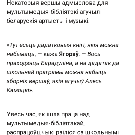
Некаторыя вершы адмыслова для
мультымедыя-бібліятэкі агучылі
беларускія артысты і музыкі.
«
Тут ёсьць дадатковыя кнігі, якія можна
набываць
, — кажа
Ягораў
. —
Вось
праходзяць Барадуліна, а на дадатак да
школьнай праграмы можна набыць
зборнік вершаў, якія агучыў Алесь
Камоцкі
».
Увесь час, як ішла праца над
мультымедыя-бібліятэкай,
распрацоўшчыкі раіліся са школьнымі