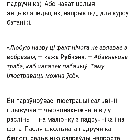
падручніка). Або нават цэлыя
энцыклапедыі, як, напрыклад, для курсу
батанікі.
«
Любую назву ці факт нічога не звязвае з
вобразам
, — кажа
Рубчэня
. —
Абавязкова
трэба, каб чалавек пабачыў. Таму
ілюстраваць можна ўсё
».
Ён параўноўвае ілюстрацыі сальвініі
плывучай — чырвонакніжнага віду
расліны — на малюнку з падручніка і на
фота. Пасля школьнага падручніка
біялогіі сальвінію сапраўды няпроста