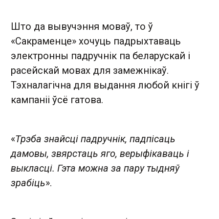
Што да вывучэння моваў, то ў
«Сакраменце» хочуць падрыхтаваць
электронны падручнік па беларускай і
расейскай мовах для замежнікаў.
Тэхналагічна для выдання любой кнігі ў
кампаніі ўсё гатова.
«
Трэба знайсці падручнік, падпісаць
дамовы, звярстаць яго, верыфікаваць і
выкласці. Гэта можна за пару тыдняў
зрабіць
».