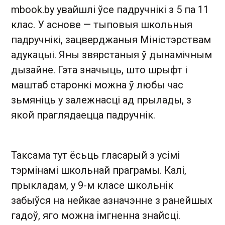
mbook.by увайшлі ўсе падручнікі з 5 па 11
клас. У аснове — тыповыя школьныя
падручнікі, зацверджаныя Міністэрствам
адукацыі. Яны звярстаныя ў дынамічным
дызайне. Гэта значыць, што шрыфт і
маштаб старонкі можна ў любы час
зьмяніць у залежнасці ад прылады, з
якой праглядаецца падручнік.
Таксама тут ёсьць гласарый з усімі
тэрмінамі школьнай праграмы. Калі,
прыкладам, у 9-м класе школьнік
забыўся на нейкае азначэнне з ранейшых
гадоў, яго можна імгненна знайсці.