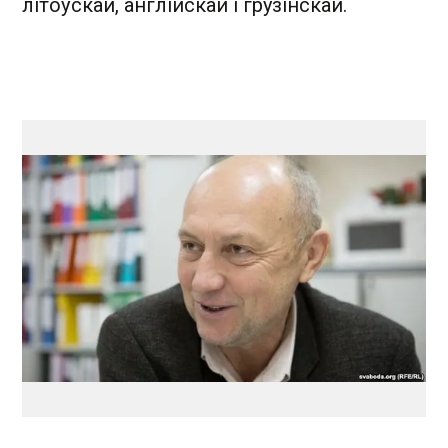
літоўскай, англійскай і грузінскай.