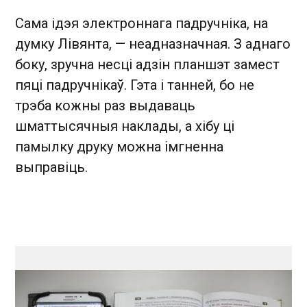
Сама ідэя электроннага падручніка, на
думку Лівянта, — неадназначная. З аднаго
боку, зручна несці адзін планшэт замест
пяці падручнікаў. Гэта і танней, бо не
трэба кожны раз выдаваць
шматтысячныя наклады, а хібу ці
памылку друку можна імгненна
выправіць.