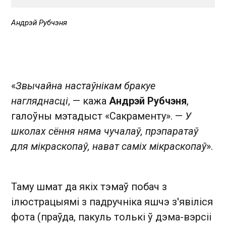
Андрэй Рубчэня
«
Звычайна настаўнікам бракуе
нагляднасці
, — кажа
Андрэй Рубчэня
,
галоўны мэтадыст «Сакраменту». —
У
школах сёння няма чучалаў, прэпаратаў
для мікраскопаў, нават саміх мікраскопаў
».
Таму шмат да якіх тэмаў побач з
ілюстрацыямі з падручніка яшчэ з'явіліся
фота (праўда, пакуль толькі ў дэма-вэрсіі