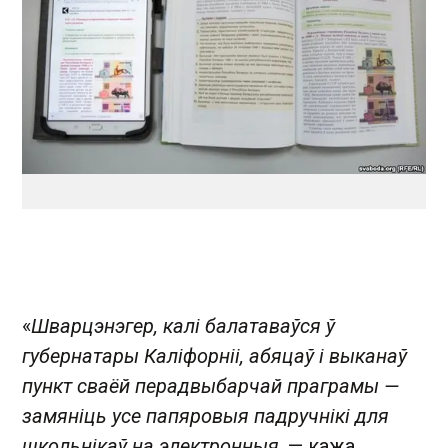
«
Шварцэнэгер, калі балатаваўся ў
губернатары Каліфорніі, абяцаў і выканаў
пункт сваёй перадвыбарчай праграмы —
замяніць усе папяровыя падручнікі для
школьнікаў на электронныя
, — кажа