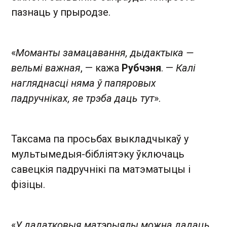
пазнаць у прыродзе.
«
Моманты замацавання, дыдактыка —
вельмі важная
, — кажа
Рубчэня
. —
Калі
нагляднасці няма ў папяровых
падручніках, яе трэба даць тут
».
Таксама па просьбах выкладчыкаў у
мультымедыя-бібліятэку ўключаць
савецкія падручнікі па матэматыцы і
фізіцы.
«
У дадатковыя матэрыялы можна дадаць