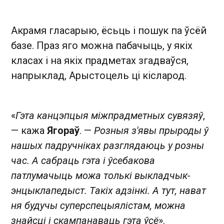
Акрамя гласарыю, ёсьць і пошук па ўсёй
базе. Праз яго можна пабачыць, у якіх
класах і на якіх прадметах згадваўся,
напрыклад, Арыстоцель ці кісларод.
«
Гэта канцэпцыя міжпрадметных сувязяў
,
— кажа
Ягораў
. —
Розныя з'явы прыроды ў
нашых падручніках разглядаюць у розны
час. А сабраць гэта і ўсебакова
патлумачыць можа толькі выкладчык-
энцыклапедыст. Такіх адзінкі. А тут, нават
ня будучы суперспецыялістам, можна
знайсці і скампанаваць гэта ўсё
».