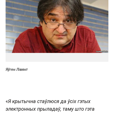
Яўген Лівянт
«
Я крытычна стаўлюся да ўсіх гэтых
электронных прыладаў, таму што гэта