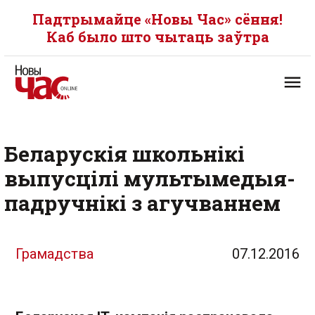
Падтрымайце «Новы Час» сёння!
Каб было што чытаць заўтра
Беларускія школьнікі
выпусцілі мультымедыя-
падручнікі з агучваннем
Грамадства
07.12.2016