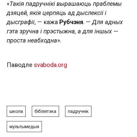
«
Такія падручнікі вырашаюць праблемы
дзяцей, якія церпяць ад дыслексіі і
дысграфіі
, — кажа
Рубчэня
. —
Для адных
гэта зручна і прэстыжна, а для іншых —
проста неабходна
».
Паводле
svaboda.org
школа
бібліятэка
падручнік
мультымедыя