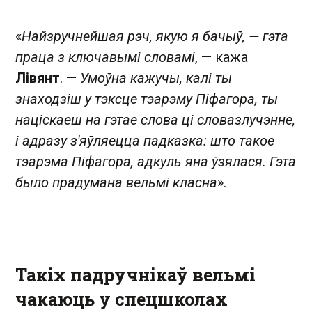
«
Найзручнейшая рэч, якую я бачыў, — гэта
праца з ключавымі словамі
, — кажа
Лівянт
. —
Умоўна кажучы, калі ты
знаходзіш у тэксце тэарэму Піфагора, ты
націскаеш на гэтае слова ці словазлучэнне,
і адразу з'яўляецца падказка: што такое
тэарэма Піфагора, адкуль яна ўзялася. Гэта
было прадумана вельмі класна
».
Такіх падручнікаў вельмі
чакаюць у спецшколах