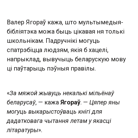
Валер Ягораў кажа, што мультымедыя-
бібліятэка можа быць цікавая ня толькі
школьнікам. Падручнікі могуць
спатрэбіцца людзям, якія б хацелі,
напрыклад, вывучыць беларускую мову
ці паўтарыць пэўныя правілы.
«
За мяжой жывуць некалькі мільёнаў
беларусаў
, — кажа
Ягораў
. —
Цяпер яны
могуць выкарыстоўваць кнігі для
дадатковага чытання летам у якасці
літаратуры
».