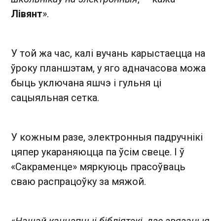
Лівянт
».
У той жа час, калі вучань карыстаецца на
ўроку планшэтам, у яго адначасова можа
быць уключана яшчэ і гульня ці
сацыяльная сетка.
У кожным разе, электронныя падручнікі
цяпер укараняюцца па ўсім свеце. І ў
«Сакраменце» мяркуюць прасоўваць
сваю распрацоўку за мяжой.