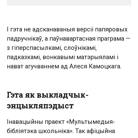
І гэта не адсканаваныя версіі папяровых
падручнікаў, а паўнавартасная праграма —
з гіперспасылкамі, слоўнікамі,
падказкамі, вонкавымі матэрыяламі і
нават агучваннем ад Алеся Камоцкага.
Гэта як выкладчык-
энцыкляпэдыст
Інавацыйны праект «Мультымедыя-
бібліятэка школьніка». Так афіцыйна