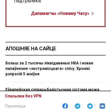
падтрымка.
Дапамагчы «Новаму Часу»
АПОШНЯЕ НА САЙЦЕ
Больш за 2 тысячы ліквідаваных НКА і новае
папаўненне «экстрэмісцкага» спісу. Хронікі
рэпрэсій 5 жніўня
Еўрапейская супрацьбалістычная сістэма можа
быць гатовая да сярэдзіны 2027 года
Спасылка без VPN
Удзельнікі злёту пад Расонамі паведамілі пра