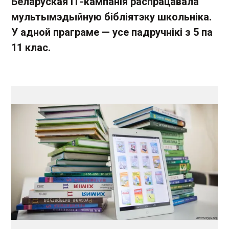
Беларуская ІТ-кампанія распрацавала
мультымэдыйную бібліятэку школьніка.
У адной праграме — усе падручнікі з 5 па
11 клас.