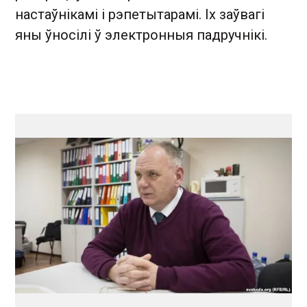
настаўнікамі і рэпетытарамі. Іх заўвагі
яны ўносілі ў электронныя падручнікі.