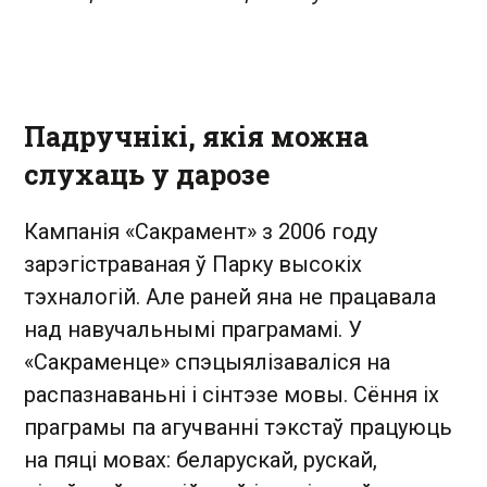
Падручнікі, якія можна
слухаць у дарозе
Кампанія «Сакрамент» з 2006 году
зарэгістраваная ў Парку высокіх
тэхналогій. Але раней яна не працавала
над навучальнымі праграмамі. У
«Сакраменце» спэцыялізаваліся на
распазнаваньні і сінтэзе мовы. Сёння іх
праграмы па агучванні тэкстаў працуюць
на пяці мовах: беларускай, рускай,