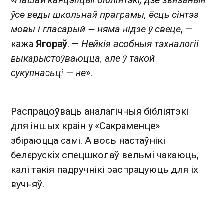
«
Нашай канцэпцыі бібліятэкі, дзе звязаныя
ўсе веды школьнай праграмы, ёсць сінтэз
мовы і гласарый — няма нідзе ў свеце
, —
кажа
Ягораў
. —
Нейкія асобныя тэхналогіі
выкарыстоўваюцца, але ў такой
сукупнасьці — не
».
Распрацоўваць аналагічныя бібліятэкі
для іншых краін у «Сакраменце»
збіраюцца самі. А вось настаўнікі
беларускіх спецшколаў вельмі чакаюць,
калі такія падручнікі распрацуюць для іх
вучняў.