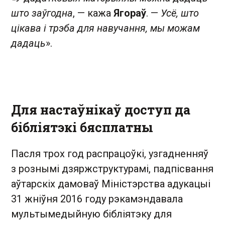
што заўгодна
, — кажа
Ягораў
. —
Усё, што
цікава і трэба для навучання, мы можам
дадаць
».
Для настаўнікаў доступ да
бібліятэкі бясплатны
Пасля трох год распрацоўкі, узгадненняў
з рознымі дзяржструктурамі, падпісвання
аўтарскіх дамоваў Міністэрства адукацыі
31 жніўня 2016 году рэкамэндавала
мультымедыйную бібліятэку для