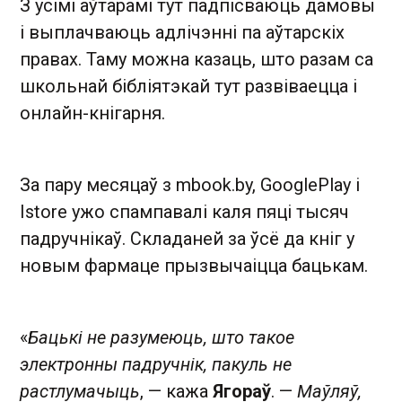
З усімі аўтарамі тут падпісваюць дамовы
і выплачваюць адлічэнні па аўтарскіх
правах. Таму можна казаць, што разам са
школьнай бібліятэкай тут развіваецца і
онлайн-кнігарня.
За пару месяцаў з mbook.by, GooglePlay і
Istore ужо спампавалі каля пяці тысяч
падручнікаў. Складаней за ўсё да кніг у
новым фармаце прызвычаіцца бацькам.
«
Бацькі не разумеюць, што такое
электронны падручнік, пакуль не
растлумачыць
, — кажа
Ягораў
. —
Маўляў,