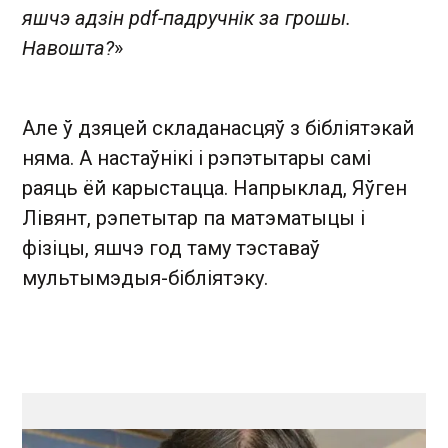
яшчэ адзін pdf-падручнік за грошы.
Навошта?
»
Але ў дзяцей складанасцяў з бібліятэкай
няма. А настаўнікі і рэпэтытары самі
раяць ёй карыстацца. Напрыклад, Яўген
Лівянт, рэпетытар па матэматыцы і
фізіцы, яшчэ год таму тэставаў
мультымэдыя-бібліятэку.