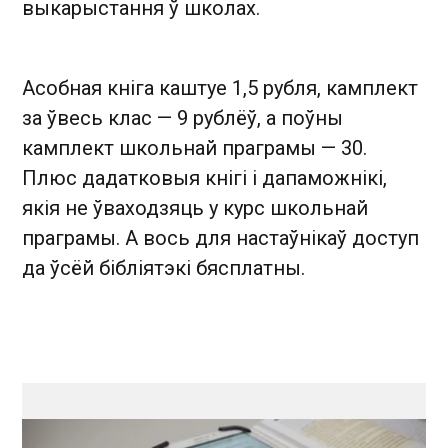
выкарыстання ў школах.
Асобная кніга каштуе 1,5 рубля, камплект
за ўвесь клас — 9 рублёў, а поўны
камплект школьнай праграмы — 30.
Плюс дадатковыя кнігі і дапаможнікі,
якія не ўваходзяць у курс школьнай
праграмы. А вось для настаўнікаў доступ
да ўсёй бібліятэкі бясплатны.