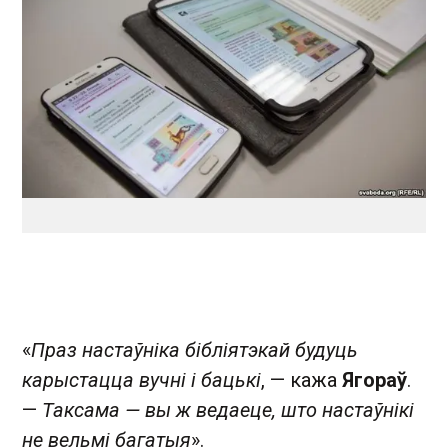
«
Праз настаўніка бібліятэкай будуць
карыстацца вучні і бацькі
, — кажа
Ягораў
.
—
Таксама — вы ж ведаеце, што настаўнікі
не вельмі багатыя
».