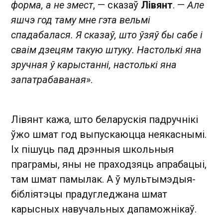
форма, а не змест
, — сказаў
Лівянт
. —
Але
яшчэ год таму мне гэта вельмі
спадабалася. Я сказаў, што ўзяў бы сабе і
сваім дзецям такую штуку. Настолькі яна
зручная ў карыстанні, настолькі яна
запатрабаваная
».
Лівянт кажа, што беларускія падручнікі
ўжо шмат год выпускаюцца неякаснымі.
Іх пішуць пад дрэнныя школьныя
праграмы, яны не праходзяць апрабацыі,
там шмат памылак. А ў мультымэдыя-
бібліятэцы прадугледжана шмат
карысных навучальных дапаможнікаў.