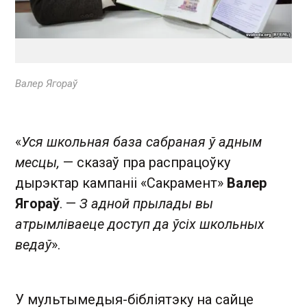
Валер Ягораў
«
Уся школьная база сабраная ў адным
месцы,
— сказаў пра распрацоўку
дырэктар кампаніі «Сакрамент»
Валер
Ягораў
. —
З адной прылады вы
атрымліваеце доступ да ўсіх школьных
ведаў
».
У мультымедыя-бібліятэку на сайце