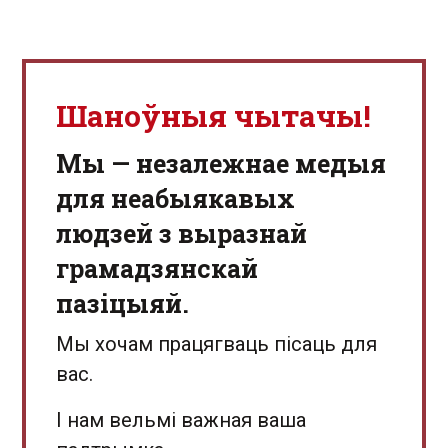
Шаноўныя чытачы!
Мы — незалежнае медыя
для неабыякавых
людзей з выразнай
грамадзянскай
пазіцыяй.
Мы хочам працягваць пісаць для
вас.
І нам вельмі важная ваша