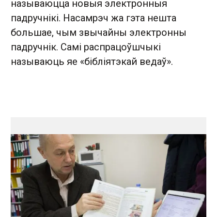
называюцца новыя электронныя
падручнікі. Насамрэч жа гэта нешта
большае, чым звычайны электронны
падручнік. Самі распрацоўшчыкі
называюць яе «бібліятэкай ведаў».