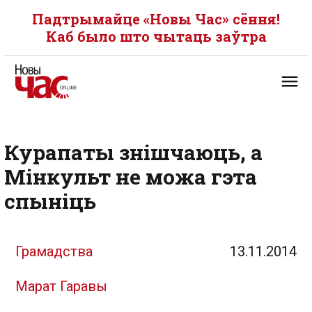
Падтрымайце «Новы Час» сёння!
Каб было што чытаць заўтра
Курапаты знішчаюць, а
Мінкульт не можа гэта
спыніць
Грамадства
13.11.2014
Марат Гаравы