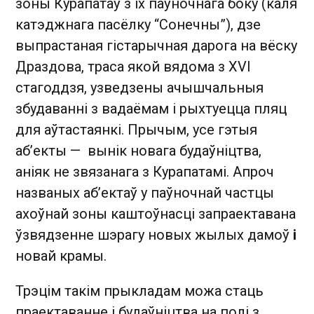
зоны Курапатаў з іх паўночнага боку (каля
катэджнага пасёлку “Сонечны”), дзе
выпрастаная гістарычная дарога на вёску
Драздова, траса якой вядома з XVI
стагоддзя, узведзены ачышчальныя
збудаванні з вадаёмам і рыхтуецца пляц
для аўтастаянкі. Прычым, усе гэтыя
аб’екты — вынік новага будаўніцтва,
аніяк не звязанага з Курапатамі. Апроч
названых аб’ектаў у паўночнай частцы
ахоўнай зоны каштоўнасці запраектавана
ўзвядзенне шэрагу новых жылых дамоў
і
новай крамы.
Трэцім такім прыкладам можа стаць
праектаванне і будаўніцтва на полі з