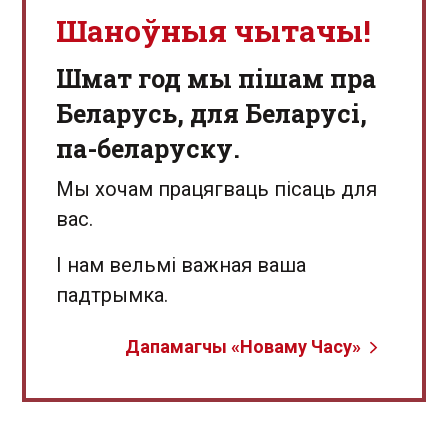
Шаноўныя чытачы!
Шмат год мы пішам пра
Беларусь, для Беларусі,
па-беларуску.
Мы хочам працягваць пісаць для
вас.
І нам вельмі важная ваша
падтрымка.
Дапамагчы «Новаму Часу»