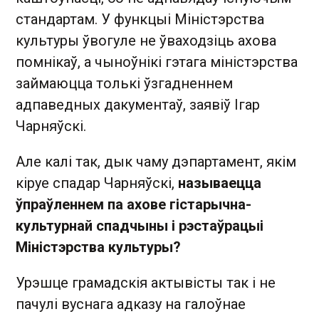
стандартам. У функцыі Міністэрства
культуры ўвогуле не ўваходзіць ахова
помнікаў, а чыноўнікі гэтага міністэрства
займаюцца толькі ўзгадненнем
адпаведных дакументаў, заявіў Ігар
Чарняўскі.
Але калі так, дык чаму дэпартамент, якім
кіруе спадар Чарняўскі,
называецца
ўпраўленнем па ахове гістарычна-
культурнай спадчыны і рэстаўрацыі
Міністэрства культуры?
Урэшце грамадскія актывісты так і не
пачулі вуснага адказу на галоўнае