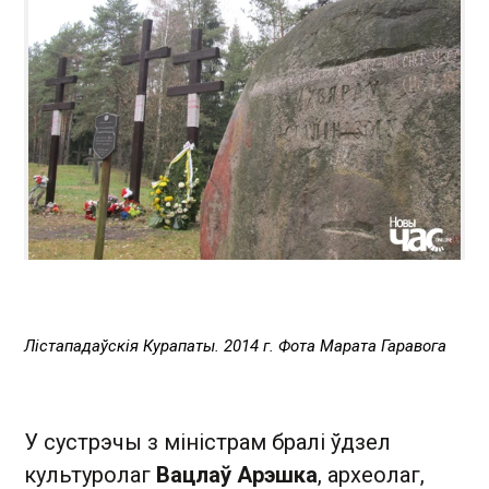
Лістападаўскія Курапаты. 2014 г. Фота Марата Гаравога
У сустрэчы з міністрам бралі ўдзел
культуролаг
Вацлаў Арэшка
, археолаг,