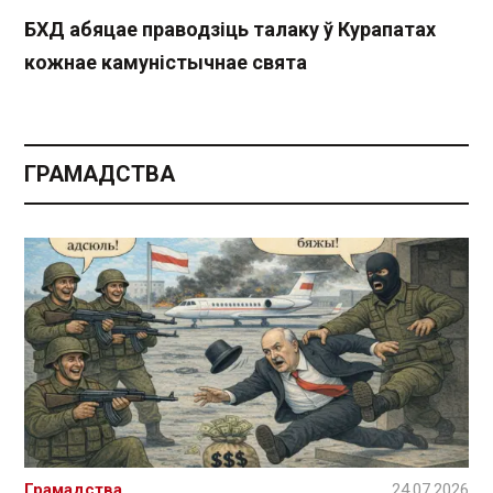
БХД абяцае праводзіць талаку ў Курапатах
кожнае камуністычнае свята
ГРАМАДСТВА
Грамадства
24.07.2026