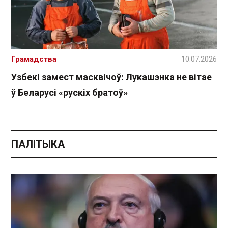
Грамадства
10.07.2026
Узбекі замест масквічоў: Лукашэнка не вітае
ў Беларусі «рускіх братоў»
ПАЛІТЫКА