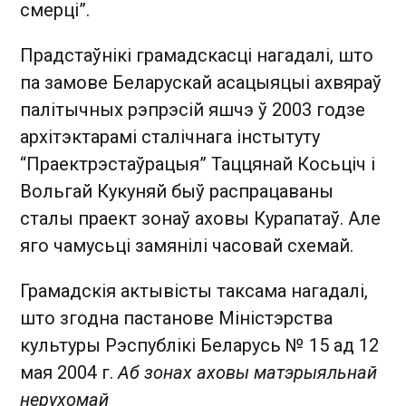
смерці”.
Прадстаўнікі грамадскасці нагадалі, што
па замове Беларускай асацыяцыі ахвяраў
палітычных рэпрэсій яшчэ ў 2003 годзе
архітэктарамі сталічнага інстытуту
“Праектрэстаўрацыя” Таццянай Косьціч і
Вольгай Кукуняй быў распрацаваны
сталы праект зонаў аховы Курапатаў. Але
яго чамусьці замянілі часовай схемай.
Грамадскія актывісты таксама нагадалі,
што згодна пастанове Міністэрства
культуры Рэспублікі Беларусь № 15 ад 12
мая 2004 г.
Аб зонах аховы матэрыяльнай
нерухомай