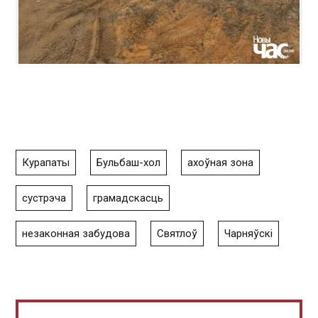
Курапаты
Бульбаш-хол
ахоўная зона
сустрэча
грамадскасць
незаконная забудова
Святлоў
Чарняўскі