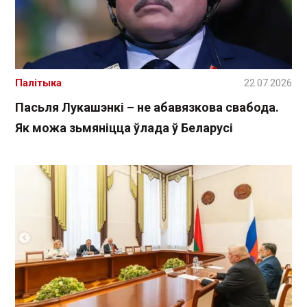
Палітыка
22.07.2026
Пасьля Лукашэнкі – не абавязкова свабода.
Як можа зьмяніцца ўлада ў Беларусі