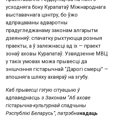
усходняга боку Курапатаў Міжнароднага
выставачнага цэнтру, бо ўжо
адпрацаваны адваротны
прадугледжанаму законам алгарытм
дзеянняў: спачатку рыхтуюцца розныя
праекты, а ў залежнасці ад іх — праект
зонаў аховы Курапатаў. Узвядзенне МВЦ
у такіх умовах можа прывесці да
знішчэння гістарычнай “Дарогі смерці” —
апошняга шляху ахвяраў на згубу.
Каб прывесці гэтую сітуацыю ў
адпаведнасць з Законам “Аб ахове
гістарычна-культурнай спадчыны
Рэспублікі Беларусь”, патрэбна
надаць