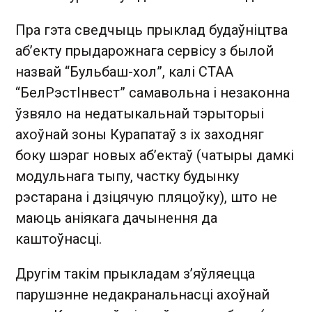
Пра гэта сведчыць прыклад будаўніцтва
аб’екту прыдарожнага сервісу з былой
назвай “Бульбаш-хол”, калі СТАА
“БелРэстІнвест” самавольна і незаконна
ўзвяло на недатыкальнай тэрыторыі
ахоўнай зоны Курапатаў з іх заходняг
боку шэраг новых аб’ектаў (чатыры дамкі
модульнага тыпу, частку будынку
рэстарана і дзіцячую пляцоўку), што не
маюць аніякага дачынення да
каштоўнасці.
Другім такім прыкладам з’яўляецца
парушэнне недакранальнасці ахоўнай