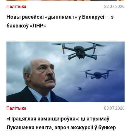
Палітыка
22.07.2026
Новы расейскі «дыплямат» у Беларусі — з
баявікоў «ЛНР»
Палітыка
03.07.2026
«Працяглая камандзіроўка»: ці атрымаў
Лукашэнка нешта, апроч экскурсіі ў бункер