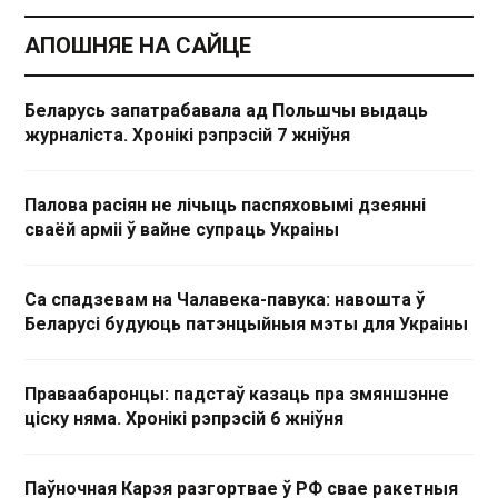
АПОШНЯЕ НА САЙЦЕ
Беларусь запатрабавала ад Польшчы выдаць
журналіста. Хронікі рэпрэсій 7 жніўня
Палова расіян не лічыць паспяховымі дзеянні
сваёй арміі ў вайне супраць Украіны
Са спадзевам на Чалавека-павука: навошта ў
Беларусі будуюць патэнцыйныя мэты для Украіны
Праваабаронцы: падстаў казаць пра змяншэнне
ціску няма. Хронікі рэпрэсій 6 жніўня
Паўночная Карэя разгортвае ў РФ свае ракетныя