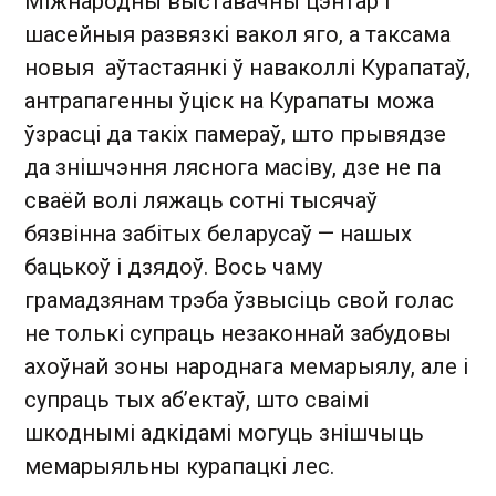
Міжнародны выставачны цэнтар і
шасейныя развязкі вакол яго, а таксама
новыя аўтастаянкі ў наваколлі Курапатаў,
антрапагенны ўціск на Курапаты можа
ўзрасці да такіх памераў, што прывядзе
да знішчэння ляснога масіву, дзе не па
сваёй волі ляжаць сотні тысячаў
бязвінна забітых беларусаў — нашых
бацькоў і дзядоў. Вось чаму
грамадзянам трэба ўзвысіць свой голас
не толькі супраць незаконнай забудовы
ахоўнай зоны народнага мемарыялу, але і
супраць тых аб’ектаў, што сваімі
шкоднымі адкідамі могуць знішчыць
мемарыяльны курапацкі лес.