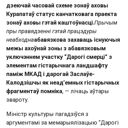
дзеючай часовай схеме зонаў аховы
Курапатаў статус канчатковага праекта
зонаў аховы гэтай каштоўнасці.
Прычым
пры правядзенні гэтай працэдуры
неабходна
абавязкова захаваць існуючыя
межы ахоўнай зоны з абавязковым
уключэннем участку “Дарогі смерці” з
элементам гістарычнага ландшафту
паміж МКАД і дарогай Заслаўе-
Калодзішчы як неад’емных гістарычных
фрагментаў помніка
, — лічаць аўтары
звароту.
Міністр культуры пагадзіўся з
аргументамі за мемарыялізацыю “Дарогі