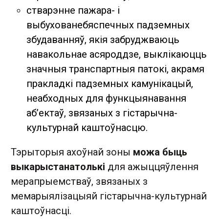
стварэнне пажара- і
выбухованебяспечных падземных
збудаванняў, якія забруджваюць
навакольнае асяроддзе, выклікаюцць
значныя транспартныя патокі, акрамя
пракладкі падземных камунікацый,
неабходных для функцыянавання
аб’ектаў, звязаных з гістарычна-
культурнай каштоўнасцю.
Тэрыторыя ахоўнай зоны
можа быць
выкарыстана
толькі
для ажыццяўлення
мерапрыемстваў, звязаных з
мемарыялізацыяй гістарычна-культурнай
каштоўнасці.