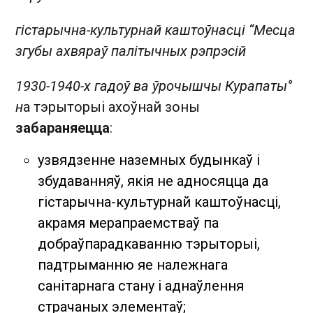
гістарычна-культурнай каштоўнасці “Месца
згубы ахвяраў палітычных рэпрэсій
1930-1940-х гадоў ва ўрочышчы Курапаты°
н
а тэрыторыі ахоўнай зоны
забараняецца
:
узвядзенне наземных будынкаў і
збудаванняў, якія не адносяцца да
гістарычна-культурнай каштоўнасці,
акрамя мерапраемстваў па
добраўпарадкаванню тэрыторыі,
падтрыманню яе належнага
санітарнага стану і аднаўлення
страчаных элементаў;