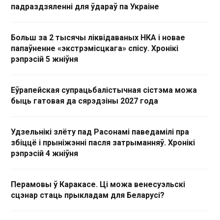
падраздзяленні для ўдараў па Украіне
Больш за 2 тысячы ліквідаваных НКА і новае
папаўненне «экстрэмісцкага» спісу. Хронікі
рэпрэсій 5 жніўня
Еўрапейская супрацьбалістычная сістэма можа
быць гатовая да сярэдзіны 2027 года
Удзельнікі злёту пад Расонамі паведамілі пра
збіццё і прыніжэнні пасля затрыманняў. Хронікі
рэпрэсій 4 жніўня
Перамовы ў Каракасе. Ці можа венесуэльскі
сцэнар стаць прыкладам для Беларусі?