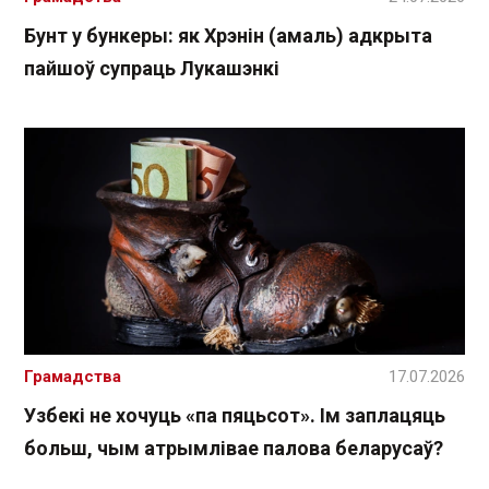
Бунт у бункеры: як Хрэнін (амаль) адкрыта
пайшоў супраць Лукашэнкі
Грамадства
17.07.2026
Узбекі не хочуць «па пяцьсот». Ім заплацяць
больш, чым атрымлівае палова беларусаў?