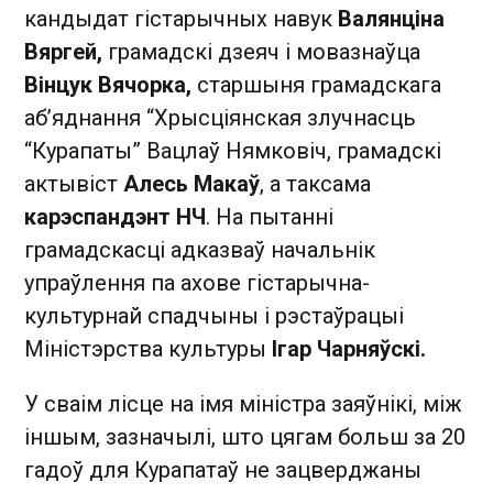
кандыдат гістарычных навук
Валянціна
Вяргей,
грамадскі дзеяч і мовазнаўца
Вінцук Вячорка,
старшыня грамадскага
аб’яднання “Хрысціянская злучнасць
“Курапаты” Вацлаў Нямковіч, грамадскі
актывіст
Алесь Макаў
, а таксама
карэспандэнт НЧ
. На пытанні
грамадскасці адказваў начальнік
упраўлення па ахове гістарычна-
культурнай спадчыны і рэстаўрацыі
Міністэрства культуры
Ігар Чарняўскі.
У сваім лісце на імя міністра заяўнікі, між
іншым, зазначылі, што цягам больш за 20
гадоў для Курапатаў не зацверджаны