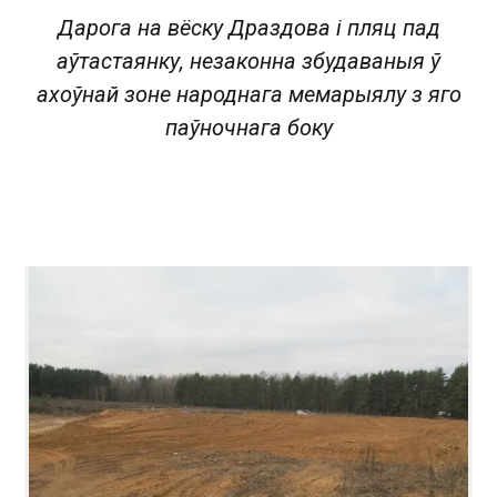
Дарога на вёску Драздова і пляц пад
аўтастаянку, незаконна збудаваныя ў
ахоўнай зоне народнага мемарыялу з яго
паўночнага боку