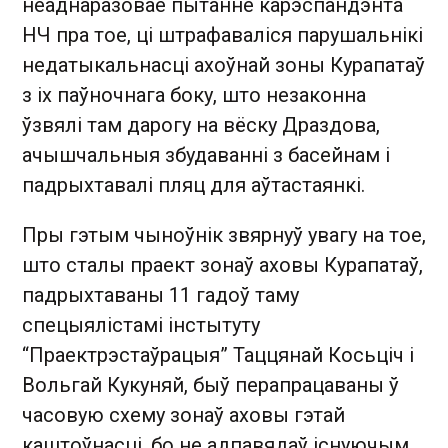
неаднаразовае пытанне карэспандэнта
НЧ пра тое, ці штрафаваліся парушальнікі
недатыкальнасці ахоўнай зоны Курапатаў
з іх паўночнага боку, што незаконна
ўзвялі там дарогу на вёску Драздова,
ачышчальныя збудаванні з басейнам і
падрыхтавалі пляц для аўтастаянкі.
Пры гэтым чыноўнік звярнуў увагу на тое,
што сталы праект зонаў аховы Курапатаў,
падрыхтаваны 11 гадоў таму
спецыялістамі інстытуту
“Праектрэстаўрацыя” Таццянай Косьціч і
Вольгай Кукуняй, быў перапрацаваны ў
часовую схему зонаў аховы гэтай
каштоўнасці, бо не адпавядаў існуючым