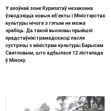
У ахоўнай зоне Курапатаў незаконна
ўзводзяцца новыя аб’екты і Міністэрства
культуры нічога з гэтым не можа
зрабіць. Да такой высновы прыйшлі
прадстаўнікі грамадскасці пасля
сустрэчы з міністрам культуры Барысам
Святловым, што адбылася 12 лістапада
ў Мінску.