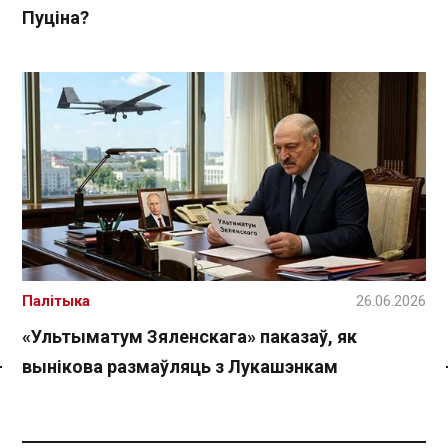
Пуціна?
Палітыка
26.06.2026
«Ультыматум Зяленскага» паказаў, як
вынікова размаўляць з Лукашэнкам
Спасылка без VPN