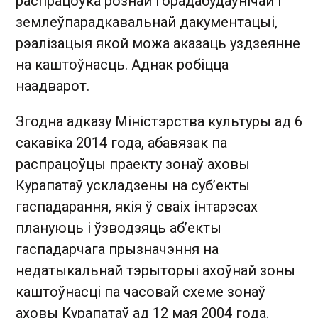
распрацоўка рознай горадабудаўнічай і
землеўпарадкавальнай дакументацыі,
рэалізацыя якой можа аказаць уздзеянне
на каштоўнасць. Аднак робіцца
наадварот.
Згодна адказу Міністэрства культуры ад 6
сакавіка 2014 года, абавязак па
распрацоўцы праекту зонаў аховы
Курапатаў ускладзены на суб’екты
гаспадарання, якія ў сваіх інтарэсах
плануюць і ўзводзяць аб’екты
гаспадарчага прызначэння на
недатыкальнай тэрыторыі ахоўнай зоны
каштоўнасці па часовай схеме зонаў
аховы Курапатаў ад 12 мая 2004 года.