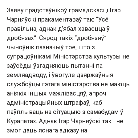
Заяву прадстаўнікоў грамадскасці Ігар
Чарняўскі пракаментаваў так: “Усё
правільна, аднак д’ябал хаваецца ў
дробязах”. Сярод такіх “дробязяў”
чыноўнік пазначыў тое, што з
супрацоўнікамі Міністэрства культуры не
заўсёды ўзгадняюць пытанні па
земляадводу, і ўвогуле дзяржаўныя
службоўцы гэтага міністэрства не маюць
аніякіх іншых мажлівасцяў, апроч
адміністрацыйных штрафаў, каб
паўплываць на сітуацыю з самабудам ў
Курапатах. Аднак Ігар Чарняўскі так і не
змог даць яснага адказу на