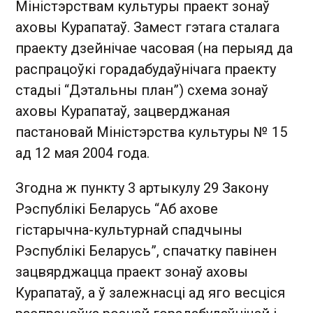
Міністэрствам культуры праект зонаў
аховы Курапатаў. Замест гэтага сталага
праекту дзейнічае часовая (на перыяд да
распрацоўкі горадабудаўнічага праекту
стадыі “Дэтальны план”) схема зонаў
аховы Курапатаў, зацверджаная
пастановай Міністэрства культуры № 15
ад 12 мая 2004 года.
Згодна ж пункту 3 артыкулу 29 Закону
Рэспублікі Беларусь “Аб ахове
гістарычна-культурнай спадчыны
Рэспублікі Беларусь”, спачатку павінен
зацвярджацца праект зонаў аховы
Курапатаў, а ў залежнасці ад яго весціся