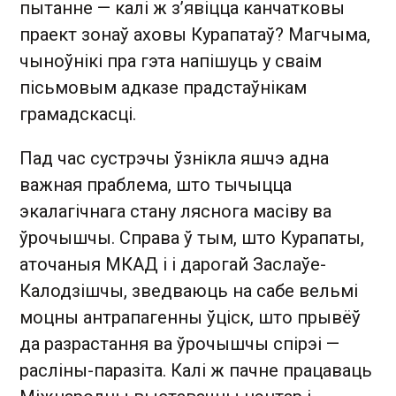
пытанне — калі ж з’явіцца канчатковы
праект зонаў аховы Курапатаў? Магчыма,
чыноўнікі пра гэта напішуць у сваім
пісьмовым адказе прадстаўнікам
грамадскасці.
Пад час сустрэчы ўзнікла яшчэ адна
важная праблема, што тычыцца
экалагічнага стану ляснога масіву ва
ўрочышчы. Справа ў тым, што Курапаты,
аточаныя МКАД і і дарогай Заслаўе-
Калодзішчы, зведваюць на сабе вельмі
моцны антрапагенны ўціск, што прывёў
да разрастання ва ўрочышчы спірэі —
расліны-паразіта. Калі ж пачне працаваць