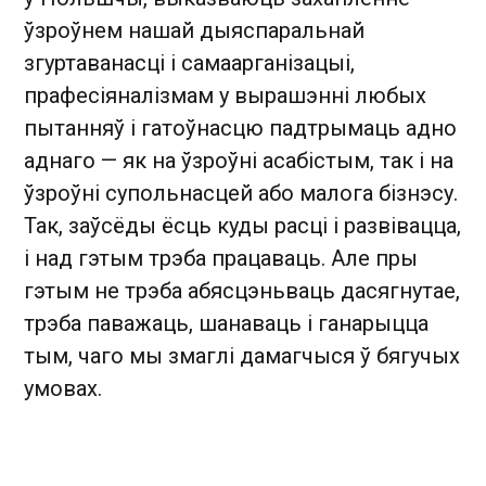
ўзроўнем нашай дыяспаральнай
згуртаванасці і самаарганізацыі,
прафесіяналізмам у вырашэнні любых
пытанняў і гатоўнасцю падтрымаць адно
аднаго — як на ўзроўні асабістым, так і на
ўзроўні супольнасцей або малога бізнэсу.
Так, заўсёды ёсць куды расці і развівацца,
і над гэтым трэба працаваць. Але пры
гэтым не трэба абясцэньваць дасягнутае,
трэба паважаць, шанаваць і ганарыцца
тым, чаго мы змаглі дамагчыся ў бягучых
умовах.