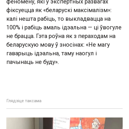
феномену, які ў экспертных развагах
фіксуецца як «беларускі максімалізм»:
калі нешта рабіць, то выкладвацца на
100% і рабіць амаль ідэальна — ці ўвогуле
не брацца. Гэта роўна як з пераходам на
беларускую мову ў зносінах: «Не магу
гаварыць ідэальна, таму наогул і
пачынаць не буду».
Глядзіце таксама