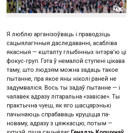
Я люблю арганізоўваць і праводзіць
сацыялагічныя даследаванні, асабліва
якасныя — кшталту глыбінных інтэрв'ю ці
фокус-груп. Гэта ў немалой ступені цікава
таму, што людзям можна задаць такое
пытанне, пра якое яны ніколі раней не
задумваліся. Вось ты задаў пытанне — і
чалавек адразу літаральна «завісае». Ты
практычна чуеш, як яго шасцярэнькі
пачынаюць спрабаваць круціцца па-
новаму, адразу з цяжкасцю, потым —
хутчэй, піша сацыёлаг
Генадзь Коршунаў