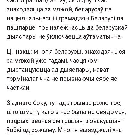
часткі рэспандэнтаў, якія доўгі час
знаходзяцца за мяжой, беларусаў па
нацыянальнасці і грамадзян Беларусі па
пашпарце, прыналежнасць да беларускай
дыяспары не ўключаецца аўтаматычна.
Ці інакш: многія беларусы, знаходзячыся
за мяжой ужо гадамі, часцяком
дыстанцуюцца ад дыяспары, нават
тэрміналагічна не прызнаючы сябе яе
часткай.
З аднаго боку, тут адыгрывае ролю тое,
што шмат у каго з нас была не свядомая,
падрыхтаваная эміграцыя, а эвакуацыя і
ўцёкі ад рэжыму. Многія выязджалі «на