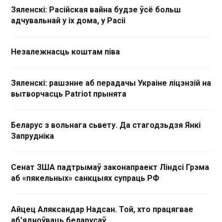
Зяленскі: Расійская вайна будзе ўсё больш
адчувальнай у іх дома, у Расіі
Незалежнасць коштам піва
Зяленскі: рашэнне аб перадачы Украіне ліцэнзій на
вытворчасць Patriot прынята
Беларус з вольнага сьвету. Да стагодзьдзя Янкі
Запрудніка
Сенат ЗША падтрымаў законапраект Ліндсі Грэма
аб «пякельных» санкцыях супраць РФ
Айцец Аляксандар Надсан. Той, хто працягвае
аб'ядноўваць беларусаў