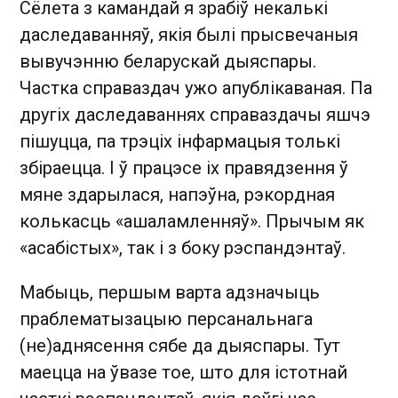
Сёлета з камандай я зрабіў некалькі
даследаванняў, якія былі прысвечаныя
вывучэнню беларускай дыяспары.
Частка справаздач ужо апублікаваная. Па
другіх даследаваннях справаздачы яшчэ
пішуцца, па трэціх інфармацыя толькі
збіраецца. І ў працэсе іх правядзення ў
мяне здарылася, напэўна, рэкордная
колькасць «ашаламленняў». Прычым як
«асабістых», так і з боку рэспандэнтаў.
Мабыць, першым варта адзначыць
праблематызацыю персанальнага
(не)аднясення сябе да дыяспары. Тут
маецца на ўвазе тое, што для істотнай