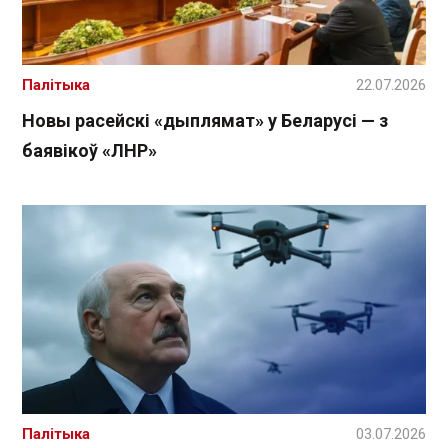
Палітыка
22.07.2026
Новы расейскі «дыплямат» у Беларусі — з
баявікоў «ЛНР»
Палітыка
03.07.2026