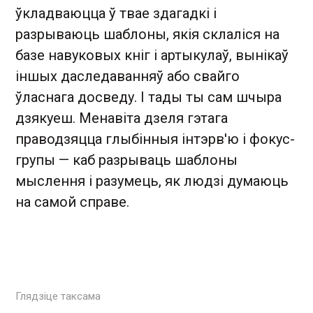
ўкладваюцца ў твае здагадкі і
разрываюць шаблоны, якія склаліся на
базе навуковых кніг і артыкулаў, вынікаў
іншых даследаванняў або свайго
ўласнага досведу. І тады ты сам шчыра
дзякуеш. Менавіта дзеля гэтага
праводзяцца глыбінныя інтэрв'ю і фокус-
групы — каб разрываць шаблоны
мыслення і разумець, як людзі думаюць
на самой справе.
Глядзіце таксама