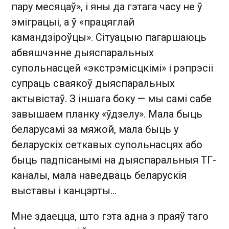
пару месяцаў», і яны да гэтага часу не ў
эміграцыі, а ў «працяглай
камандзіроўцы». Сітуацыю пагаршаюць
абвяшчэнне дыяспаральных
супольнасцей «экстрэмісцкімі» і рэпрэсіі
супраць сваякоў дыяспаральных
актывістаў. З іншага боку — мы самі сабе
завышаем планку «ўдзелу». Мала быць
беларусамі за мяжой, мала быць у
беларускіх сеткавых супольнасцях або
быць падпісанымі на дыяспаральныя ТГ-
каналы, мала наведваць беларускія
выставы і канцэрты…
Мне здаецца, што гэта адна з праяў таго