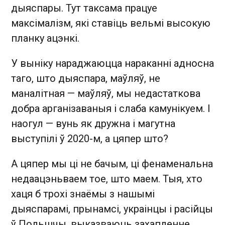
дыяспары. Тут таксама працуе
максімалізм, які ставіць вельмі высокую
планку ацэнкі.
У выніку нараджаюцца нараканні адносна
таго, што дыяспара, маўляў, не
маналітная — маўляў, мы недастаткова
добра арганізаваныя і слаба камунікуем. І
наогул — вунь як дружна і магутна
выступілі ў 2020-м, а цяпер што?
А цяпер мы ці не бачым, ці фенаменальна
недаацэньваем тое, што маем. Тыя, хто
хаця б трохі знаёмы з нашымі
дыяспарамі, прынамсі, украінцы і расійцы
ў Польшчы, выказваюць захапленне