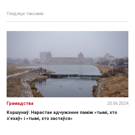
Глядзіце таксама
Грамадства
20.06.2024
Коршунаў: Нарастае адчужэнне паміж «тымі, хто
з’ехаў» і «тымі, хто застаўся»