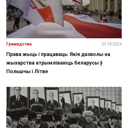
Грамадства
03.10.2024
Права жыць і працаваць: Якія дазволы на
жыхарства атрымліваюць беларусы ў
Польшчы і Літве