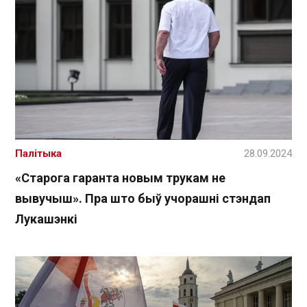
Палітыка
28.09.2024
«Старога гаранта новым трукам не
вывучыш». Пра што быў учорашні стэндап
Лукашэнкі