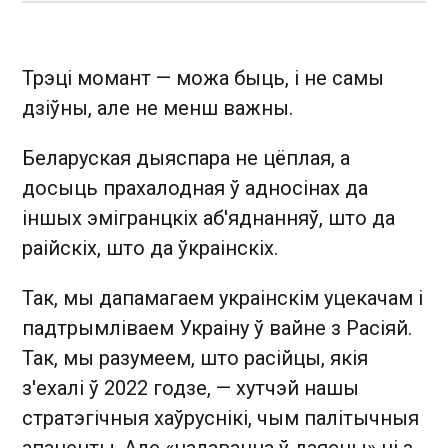
Трэці момант — можа быць, і не самы
дзіўны, але не менш важны.
Беларуская дыяспара не цёплая, а
досыць прахалодная ў адносінах да
іншых эмігранцкіх аб'яднанняў, што да
раійскіх, што да ўкраінскіх.
Так, мы дапамагаем украінскім уцекачам і
падтрымліваем Украіну ў вайне з Расіяй.
Так, мы разумеем, што расійцы, якія
з'ехалі ў 2022 годзе, — хутчэй нашы
стратэгічныя хаўруснікі, чым палітычныя