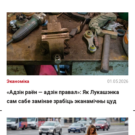
Эканоміка
01.05.2026
«Адзін раён — адзін правал»: Як Лукашэнка
сам сабе замінае зрабіць эканамічны цуд
Спасылка без VPN