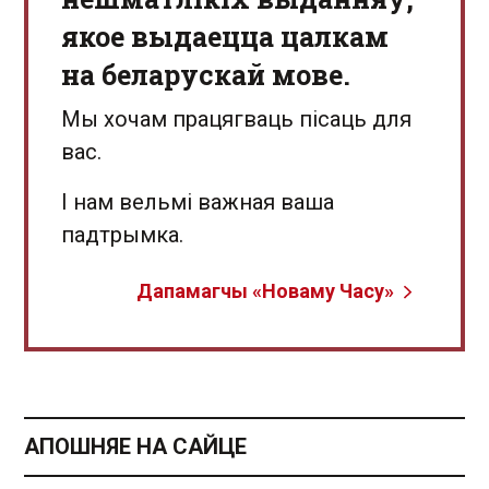
якое выдаецца цалкам
на беларускай мове.
Мы хочам працягваць пісаць для
вас.
І нам вельмі важная ваша
падтрымка.
Дапамагчы «Новаму Часу»
АПОШНЯЕ НА САЙЦЕ