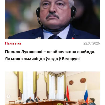
Палітыка
22.07.2026
Пасьля Лукашэнкі – не абавязкова свабода.
Як можа зьмяніцца ўлада ў Беларусі