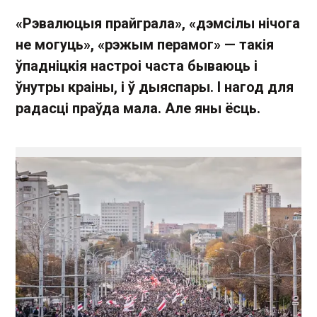
«Рэвалюцыя прайграла», «дэмсілы нічога
не могуць», «рэжым перамог» — такія
ўпадніцкія настроі часта бываюць і
ўнутры краіны, і ў дыяспары. І нагод для
радасці праўда мала. Але яны ёсць.