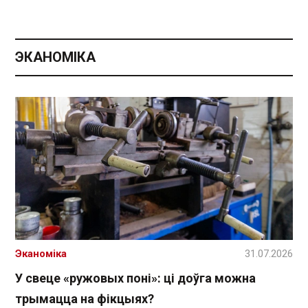
ЭКАНОМІКА
Эканоміка
31.07.2026
У свеце «ружовых поні»: ці доўга можна
трымацца на фікцыях?