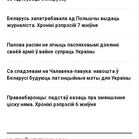
Беларусь запатрабавала ад Польшчы выдаць
журналіста. Хронікі рэпрэсій 7 жніўня
Палова расіян не лічыць паспяховымі дзеянні
сваёй арміі ў вайне супраць Украіны
Са спадзевам на Чалавека-павука: навошта ў
Беларусі будуюць патэнцыйныя мэты для Украіны
Праваабаронцы: падстаў казаць пра змяншэнне
ціску няма. Хронікі рэпрэсій 6 жніўня