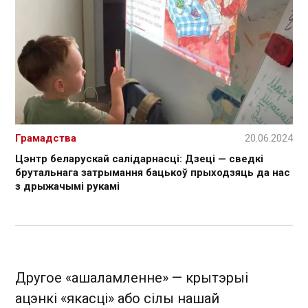
Грамадства
20.06.2024
Цэнтр беларускай салідарнасці: Дзеці — сведкі
брутальнага затрымання бацькоў прыходзяць да нас
з дрыжачымі рукамі
Другое «ашаламленне» — крытэрыі
ацэнкі «якасці» або сілы нашай