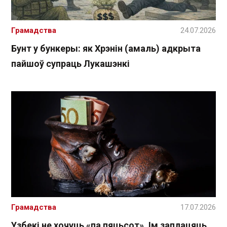
Грамадства
24.07.2026
Бунт у бункеры: як Хрэнін (амаль) адкрыта
пайшоў супраць Лукашэнкі
Грамадства
17.07.2026
Узбекі не хочуць «па пяцьсот». Ім заплацяць