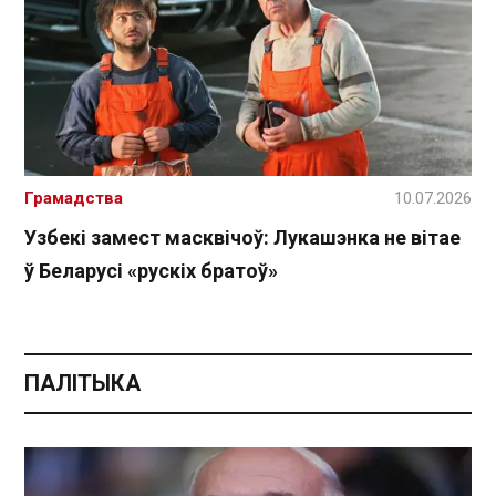
Грамадства
10.07.2026
Узбекі замест масквічоў: Лукашэнка не вітае
ў Беларусі «рускіх братоў»
ПАЛІТЫКА