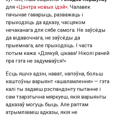
для
«Цэнтра новых ідэй»
. Чалавек
пачынае гаварыць, разважаць і
прыходзіць да адказу, часцяком
нечаканага для сябе самога. Не заўсёды
да відавочнага, не заўсёды да
прыемнага, але прыходзіць. І часта
потым кажа: «Дзякуй, цікава! Ніколі раней
пра гэта не задумваўся!»
Ёсць яшчэ адзін, нават, напэўна, больш
каштоўны варыянт «ашаламлення» — гэта
калі ты задаеш рэспандэнту пытанне і
сам тэарэтычна мяркуеш, якія варыянты
адказаў могуць быць. Але раптам
атрымліваеш адказы, якія не