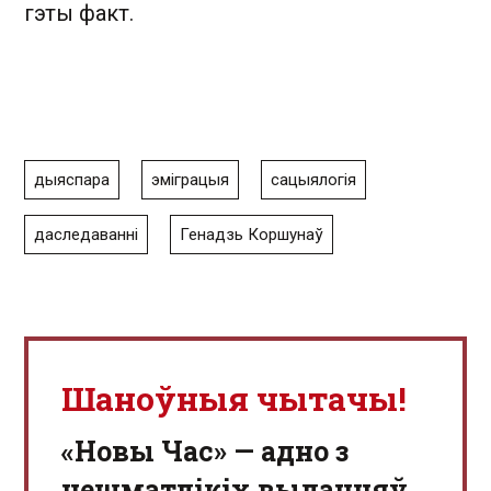
гэты факт.
дыяспара
эміграцыя
сацыялогія
даследаванні
Генадзь Коршунаў
Шаноўныя чытачы!
«Новы Час» — адно з
нешматлікіх выданняў,