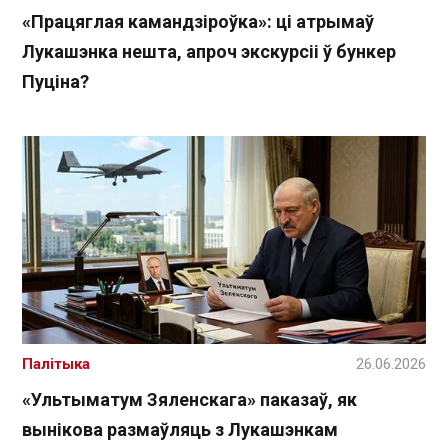
«Працяглая камандзіроўка»: ці атрымаў
Лукашэнка нешта, апроч экскурсіі ў бункер
Пуціна?
Палітыка
26.06.2026
«Ультыматум Зяленскага» паказаў, як
вынікова размаўляць з Лукашэнкам