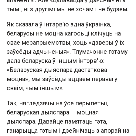
апаненты. Але «цалавацца ў дзясны» ні з
тымі, ні з другімі мы не хочам і не будзем.
Як сказала ў інтэрв'ю адна ўкраінка,
беларусы не моцна кагосьці клічуць на
свае мерапрыемствы, хоць «дзверы ў іх
заўсёды адчыненыя». Тлумачэнне гэтаму
дала беларуска ў іншым інтэрв'ю:
«Беларуская дыяспара дастаткова
моцная, мы заўсёды аддаем перавагу
сваім, чым іншым».
Так, нягледзячы на ўсе перыпетыі,
беларуская дыяспара — моцная
дыяспара. Давайце памятаць гэта,
ганарыцца гэтым і дзейнічаць з апорай на