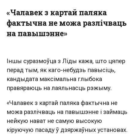
«Чалавек з картай паляка
фактычна не можа разлічваць
на павышэнне»
Іншы суразмоўца з Ліды кажа, што цяпер
перад тым, як каго-небудзь павысіць,
кандыдата максімальна глыбока
правяраюць на лаяльнасць рэжыму.
«Чалавек з картай паляка фактычна не
можа разлічваць на павышэнне і займаць
нейкую нават не самую высокую
кіруючую пасаду ў дзяржаўных установах.