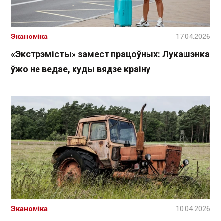
Эканоміка
17.04.2026
«Экстрэмісты» замест працоўных: Лукашэнка
ўжо не ведае, куды вядзе краіну
Эканоміка
10.04.2026