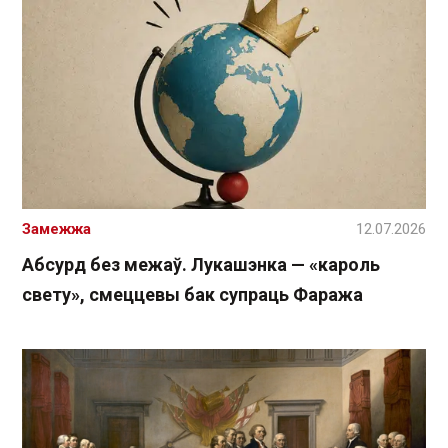
Замежжа
12.07.2026
Абсурд без межаў. Лукашэнка — «кароль
свету», смеццевы бак супраць Фаража