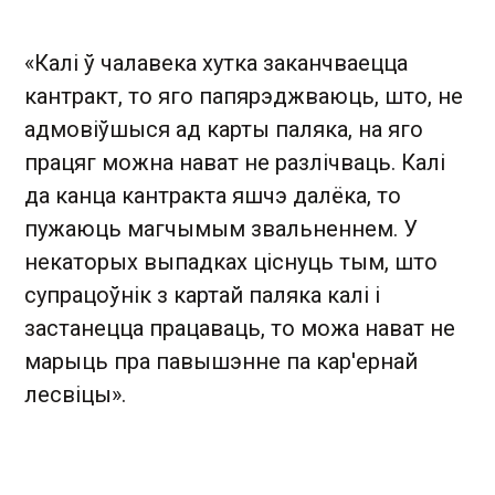
«Калі ў чалавека хутка заканчваецца
кантракт, то яго папярэджваюць, што, не
адмовіўшыся ад карты паляка, на яго
працяг можна нават не разлічваць. Калі
да канца кантракта яшчэ далёка, то
пужаюць магчымым звальненнем. У
некаторых выпадках ціснуць тым, што
супрацоўнік з картай паляка калі і
застанецца працаваць, то можа нават не
марыць пра павышэнне па кар'ернай
лесвіцы».