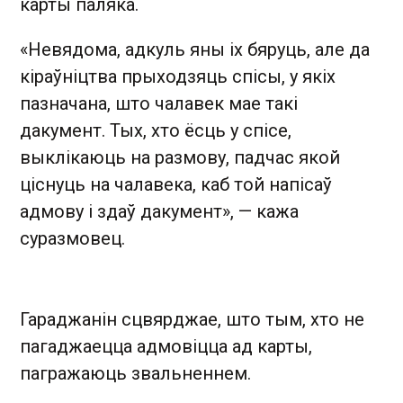
карты паляка.
«Невядома, адкуль яны іх бяруць, але да
кіраўніцтва прыходзяць спісы, у якіх
пазначана, што чалавек мае такі
дакумент. Тых, хто ёсць у спісе,
выклікаюць на размову, падчас якой
ціснуць на чалавека, каб той напісаў
адмову і здаў дакумент», — кажа
суразмовец.
Гараджанін сцвярджае, што тым, хто не
пагаджаецца адмовіцца ад карты,
пагражаюць звальненнем.