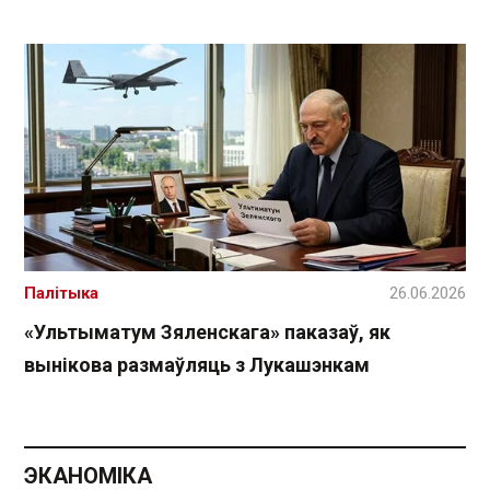
Палітыка
26.06.2026
«Ультыматум Зяленскага» паказаў, як
вынікова размаўляць з Лукашэнкам
ЭКАНОМІКА