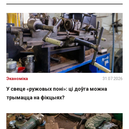
Эканоміка
31.07.2026
У свеце «ружовых поні»: ці доўга можна
трымацца на фікцыях?