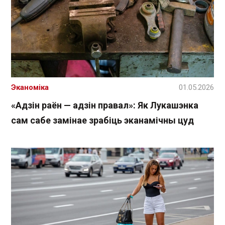
Эканоміка
01.05.2026
«Адзін раён — адзін правал»: Як Лукашэнка
сам сабе замінае зрабіць эканамічны цуд