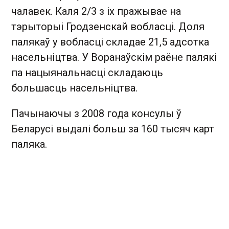
чалавек. Каля 2/3 з іх пражывае на
тэрыторыі Гродзенскай вобласці. Доля
палякаў у вобласці складае 21,5 адсотка
насельніцтва. У Воранаўскім раёне палякі
па нацыянальнасці складаюць
большасць насельніцтва.
Пачынаючы з 2008 года консулы ў
Беларусі выдалі больш за 160 тысяч карт
паляка.