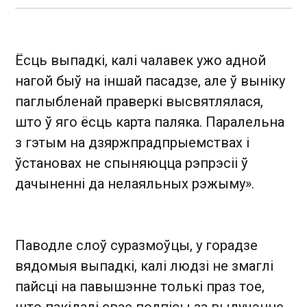
Ёсць выпадкі, калі чалавек ужо адной
нагой быў на іншай пасадзе, але ў выніку
паглыбленай праверкі высвятлялася,
што ў яго ёсць карта паляка. Паралельна
з гэтым на дзяржпрадпрыемствах і
ўстановах не спыняюцца рэпрэсіі ў
дачыненні да нелаяльных рэжыму».
Паводле слоў суразмоўцы, у горадзе
вядомыя выпадкі, калі людзі не змаглі
пайсці на павышэнне толькі праз тое,