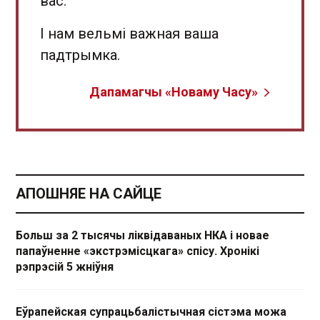
вас.
І нам вельмі важная ваша
падтрымка.
Дапамагчы «Новаму Часу»
АПОШНЯЕ НА САЙЦЕ
Больш за 2 тысячы ліквідаваных НКА і новае
папаўненне «экстрэмісцкага» спісу. Хронікі
рэпрэсій 5 жніўня
Еўрапейская супрацьбалістычная сістэма можа