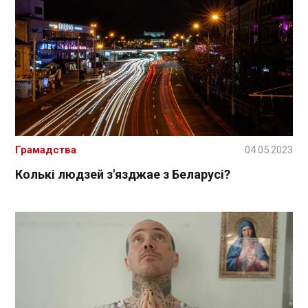
Грамадства
04.05.2023
Колькі людзей з'язджае з Беларусі?