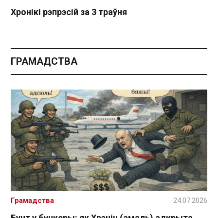
Хронікі рэпрэсій за 3 траўня
ГРАМАДСТВА
Грамадства
24.07.2026
Бунт у бункеры: як Хрэнін (амаль) адкрыта