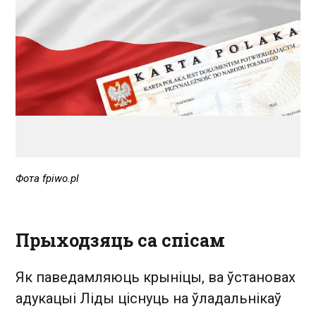
Фота fpiwo.pl
Прыходзяць са спісам
Як паведамляюць крыніцы, ва ўстановах
адукацыі Ліды ціснуць на ўладальнікаў