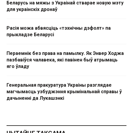
Беларусь на мяжы з Украінай стварае новую мэту
для украінскіх дронаў
Расія можа абвясціць «тэхнічны дэфолт» па
прыкладзе Беларусі
Пераемнік без права на памылку. Як Энвер Ходжа
пазбавіўся чалавека, які павінен быў атрымаць
яго ўладу
Генеральная пракуратура Украіны разглядае
магчымасць узбуджэння крымінальнай справы ў
дачыненні да Лукашэнкі