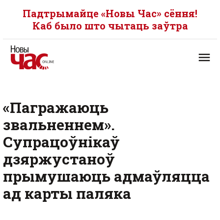
Падтрымайце «Новы Час» сёння!
Каб было што чытаць заўтра
«Пагражаюць
звальненнем».
Супрацоўнікаў
дзяржустаноў
прымушаюць адмаўляцца
ад карты паляка