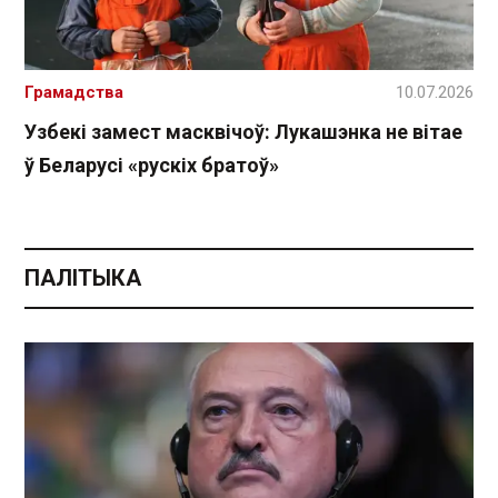
Грамадства
10.07.2026
Узбекі замест масквічоў: Лукашэнка не вітае
ў Беларусі «рускіх братоў»
ПАЛІТЫКА