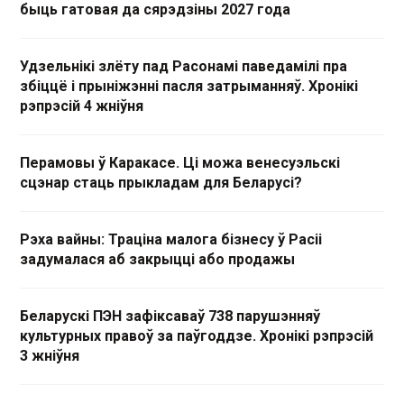
быць гатовая да сярэдзіны 2027 года
Удзельнікі злёту пад Расонамі паведамілі пра
збіццё і прыніжэнні пасля затрыманняў. Хронікі
рэпрэсій 4 жніўня
Перамовы ў Каракасе. Ці можа венесуэльскі
сцэнар стаць прыкладам для Беларусі?
Рэха вайны: Траціна малога бізнесу ў Расіі
задумалася аб закрыцці або продажы
Беларускі ПЭН зафіксаваў 738 парушэнняў
культурных правоў за паўгоддзе. Хронікі рэпрэсій
3 жніўня