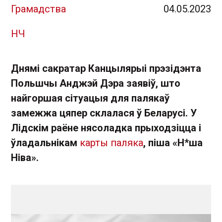
Грамадства
04.05.2023
НЧ
Днямі сакратар Канцылярыі прэзідэнта
Польшчы Анджэй Дэра заявіў, што
найгоршая сітуацыя для палякаў
замежжа цяпер склалася ў Беларусі. У
Лідскім раёне нясоладка прыходзіцца і
ўладальнікам
карты паляка
, піша «Н*ша
Ніва».