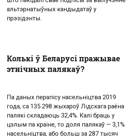
што пакідалі свае подпісы за вылучэнне
альтэрнатыўных кандыдатаў у
прэзідэнты.
Колькі ў Беларусі пражывае
этнічных палякаў?
Па даных перапісу насельніцтва 2019
года, са 135 298 жыхароў Лідскага раёна
палякі складаюць 32,4%. Калі браць у
цэлым па краіне, то доля палякаў — 3,1%
насельніцтва, або больш за 287 тысяч