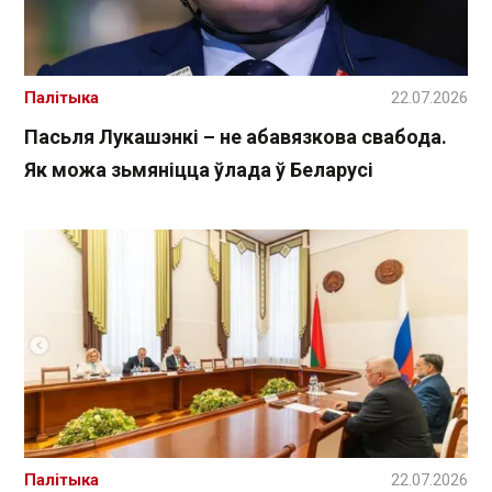
Палітыка
22.07.2026
Пасьля Лукашэнкі – не абавязкова свабода.
Як можа зьмяніцца ўлада ў Беларусі
Палітыка
22.07.2026