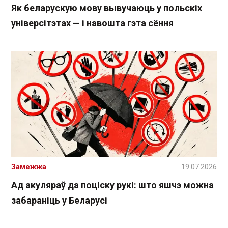
Як беларускую мову вывучаюць у польскіх
універсітэтах — і навошта гэта сёння
Замежжа
19.07.2026
Ад акуляраў да поціску рукі: што яшчэ можна
забараніць у Беларусі