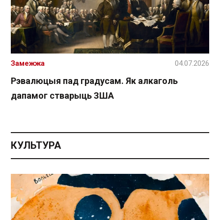
Замежжа
04.07.2026
Рэвалюцыя пад градусам. Як алкаголь
дапамог стварыць ЗША
КУЛЬТУРА