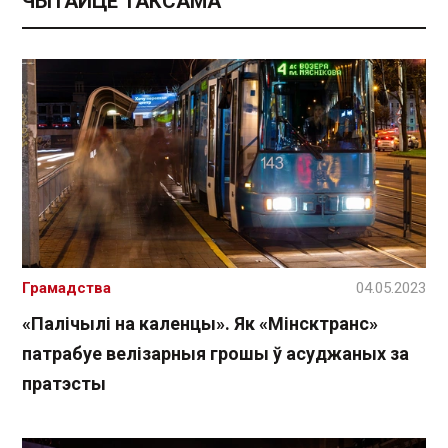
ЧЫТАЙЦЕ ТАКСАМА
Грамадства
04.05.2023
«Палічылі на каленцы». Як «Мінсктранс»
патрабуе велізарныя грошы ў асуджаных за
пратэсты