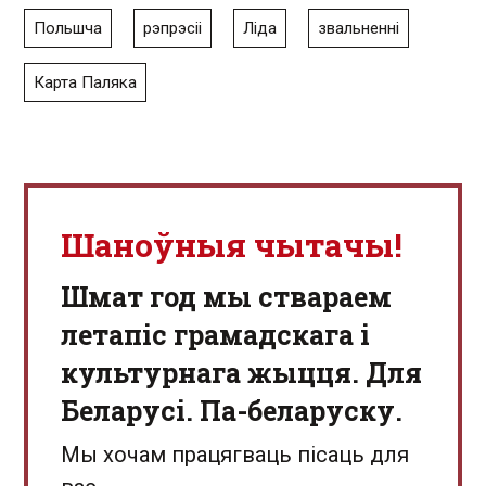
Польшча
рэпрэсіі
Ліда
звальненні
Карта Паляка
Шаноўныя чытачы!
Шмат год мы ствараем
летапіс грамадскага і
культурнага жыцця. Для
Беларусі. Па-беларуску.
Мы хочам працягваць пісаць для