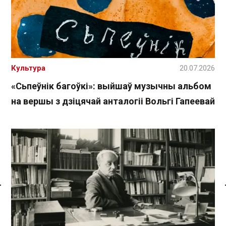
Культура
20.07.2026
«Сьпеўнік багоўкі»: выйшаў музычны альбом
на вершы з дзіцячай анталогіі Вольгі Гапеевай
Спасылка без VPN