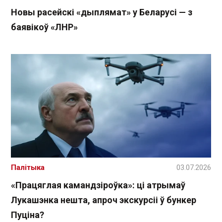
Новы расейскі «дыплямат» у Беларусі — з
баявікоў «ЛНР»
Палітыка
03.07.2026
«Працяглая камандзіроўка»: ці атрымаў
Лукашэнка нешта, апроч экскурсіі ў бункер
Пуціна?