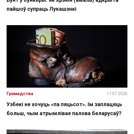
пайшоў супраць Лукашэнкі
Грамадства
17.07.2026
Узбекі не хочуць «па пяцьсот». Ім заплацяць
больш, чым атрымлівае палова беларусаў?