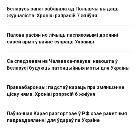
Беларусь запатрабавала ад Польшчы выдаць
журналіста. Хронікі рэпрэсій 7 жніўня
Палова расіян не лічыць паспяховымі дзеянні
сваёй арміі ў вайне супраць Украіны
Са спадзевам на Чалавека-павука: навошта ў
Беларусі будуюць патэнцыйныя мэты для Украіны
Праваабаронцы: падстаў казаць пра змяншэнне
ціску няма. Хронікі рэпрэсій 6 жніўня
Паўночная Карэя разгортвае ў РФ свае ракетныя
падраздзяленні для ўдараў па Украіне