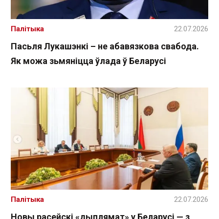
Палітыка
22.07.2026
Пасьля Лукашэнкі – не абавязкова свабода.
Як можа зьмяніцца ўлада ў Беларусі
Палітыка
22.07.2026
Новы расейскі «дыплямат» у Беларусі — з