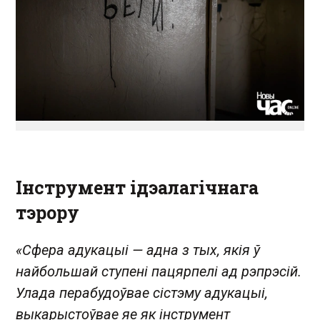
Інструмент ідэалагічнага
тэрору
«Сфера адукацыі — адна з тых, якія ў
найбольшай ступені пацярпелі ад рэпрэсій.
Улада перабудоўвае сістэму адукацыі,
выкарыстоўвае яе як інструмент