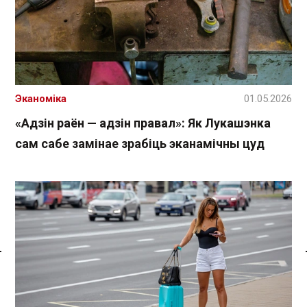
Эканоміка
01.05.2026
«Адзін раён — адзін правал»: Як Лукашэнка
сам сабе замінае зрабіць эканамічны цуд
Спасылка без VPN