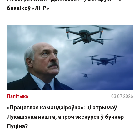
баявікоў «ЛНР»
Палітыка
03.07.2026
«Працяглая камандзіроўка»: ці атрымаў
Лукашэнка нешта, апроч экскурсіі ў бункер
Пуціна?