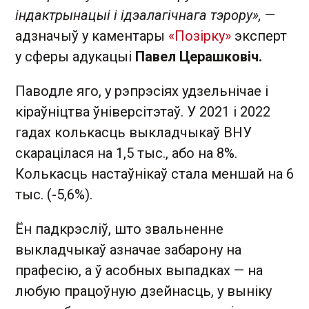
індактрынацыі і ідэалагічнага тэрору»,
—
адзначыў у каментары
«Позірку»
эксперт
у сферы адукацыі
Павел Церашковіч.
Паводле яго, у рэпрэсіях удзельнічае і
кіраўніцтва ўніверсітэтаў. У 2021 і 2022
гадах колькасць выкладчыкаў ВНУ
скарацілася на 1,5 тыс., або на 8%.
Колькасць настаўнікаў стала меншай на 6
тыс. (-5,6%).
Ён падкрэсліў, што звальненне
выкладчыкаў азначае забарону на
прафесію, а ў асобных выпадках — на
любую працоўную дзейнасць, у выніку