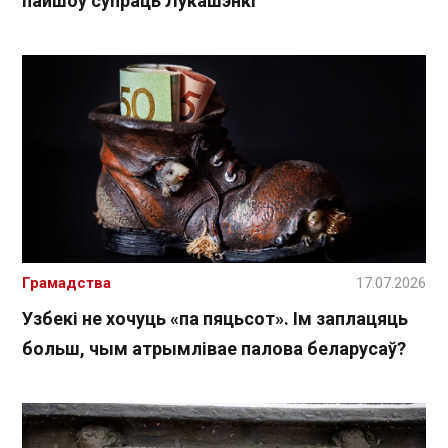
пайшоў супраць Лукашэнкі
Грамадства
17.07.2026
Узбекі не хочуць «па пяцьсот». Ім заплацяць
больш, чым атрымлівае палова беларусаў?