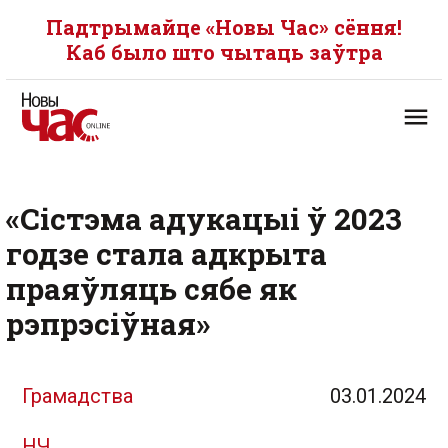
Падтрымайце «Новы Час» сёння!
Каб было што чытаць заўтра
«Сістэма адукацыі ў 2023
годзе стала адкрыта
праяўляць сябе як
рэпрэсіўная»
Грамадства
03.01.2024
НЧ