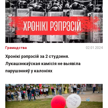
Грамадства
02.01.2024
Хронікі рэпрэсій за 2 студзеня.
Лукашэнкаўская камісія не выявіла
парушэнняў у калоніях