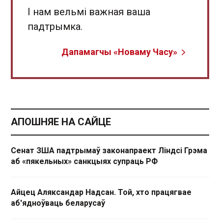
І нам вельмі важная ваша
падтрымка.
Дапамагчы «Новаму Часу»
АПОШНЯЕ НА САЙЦЕ
Сенат ЗША падтрымаў законапраект Ліндсі Грэма
аб «пякельных» санкцыях супраць РФ
Айцец Аляксандар Надсан. Той, хто працягвае
аб'ядноўваць беларусаў