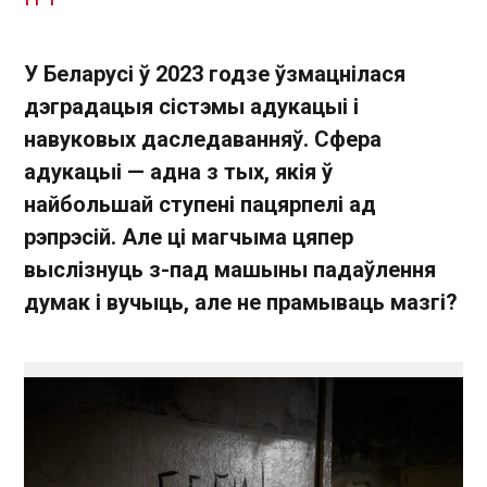
У Беларусі ў 2023 годзе ўзмацнілася
дэградацыя сістэмы адукацыі і
навуковых даследаванняў. Сфера
адукацыі — адна з тых, якія ў
найбольшай ступені пацярпелі ад
рэпрэсій. Але ці магчыма цяпер
выслізнуць з-пад машыны падаўлення
думак і вучыць, але не прамываць мазгі?