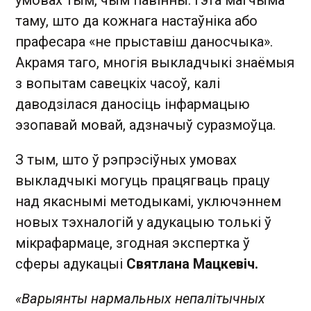
таму, што да кожнага настаўніка або
прафесара «не прыставіш даносчыка».
Акрамя таго, многія выкладчыкі знаёмыя
з вопытам савецкіх часоў, калі
даводзілася даносіць інфармацыю
эзопавай мовай, адзначыў суразмоўца.
З тым, што ў рэпрэсіўных умовах
выкладчыкі могуць працягваць працу
над якаснымі методыкамі, уключэннем
новых тэхналогій у адукацыю толькі ў
мікрафармаце, згодная экспертка ў
сферы адукацыі
Святлана Мацкевіч.
«Варыянты нармальных непалітычных