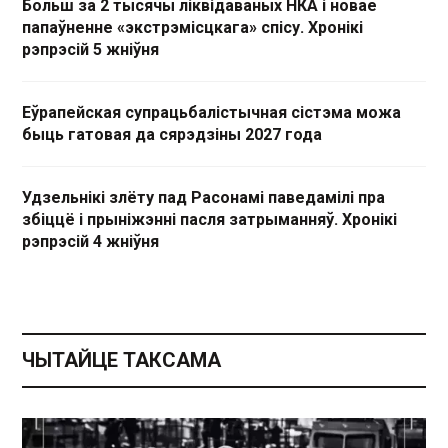
Больш за 2 тысячы ліквідаваных НКА і новае
папаўненне «экстрэмісцкага» спісу. Хронікі
рэпрэсій 5 жніўня
Еўрапейская супрацьбалістычная сістэма можа
быць гатовая да сярэдзіны 2027 года
Удзельнікі злёту пад Расонамі паведамілі пра
збіццё і прыніжэнні пасля затрыманняў. Хронікі
рэпрэсій 4 жніўня
ЧЫТАЙЦЕ ТАКСАМА