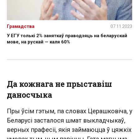
Грамадства
07.11.2023
У ЕГУ толькі 2% заняткаў праводзяць на беларускай
мове, на рускай — каля 60%
Да кожнага не прыставіш
даносчыка
Пры ўсім гэтым, па словах Церашковіча, у
Беларусі засталося шмат выкладчыкаў,
верных прафесіі, якія займаюцца ў цяжкіх
умовах тым, чым павінны. Гэта магчыма