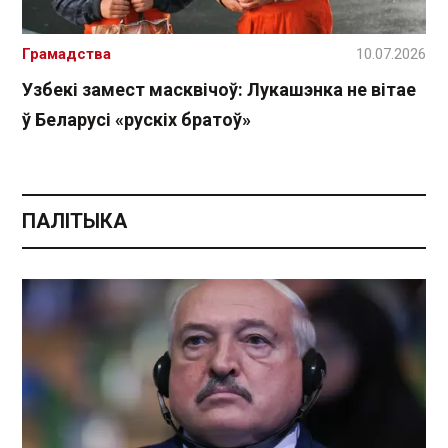
Грамадства
10.07.2026
Узбекі замест масквічоў: Лукашэнка не вітае
ў Беларусі «рускіх братоў»
ПАЛІТЫКА