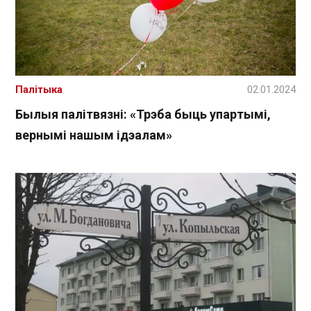
Палітыка
02.01.2024
Былыя палітвязні: «Трэба быць упартымі,
вернымі нашым ідэалам»