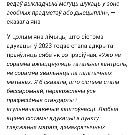
ведаў выкладчыкі могуць шукаць у зоне
асобных прадметаў або дысцыплін»
, —
сказала яна.
У цэлым яна лічыць, што сістэма
адукацыі ў 2023 годзе стала адкрыта
праяўляць сябе як рэпрэсіўная:
«Ужо не
сорамна ажыццяўляць татальны кантроль,
не сорамна звальняць па палітычных
матывах. Я б сказала, што сістэма стала
бессаромнай, перакрэслены ўсе
прафесійныя стандарты і
агульначалавечыя каштоўнасці. Любыя
ацэнкі сістэмы адукацыі з пункту
гледжання маралі, дэмакратычных