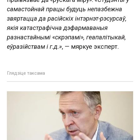
самастойнай працы будуць непазбежна
звяртацца да расійскіх інтэрнэт-рэсурсаў,
якія катастрафічна дэфармаваныя
разнастайнымі
«
скрэпамі
»
, геапалітыкай,
еўразійствам і г.д.»
, — мяркуе эксперт.
Глядзіце таксама