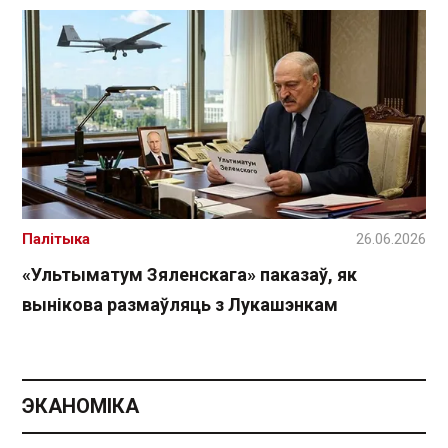
Палітыка
26.06.2026
«Ультыматум Зяленскага» паказаў, як
вынікова размаўляць з Лукашэнкам
ЭКАНОМІКА