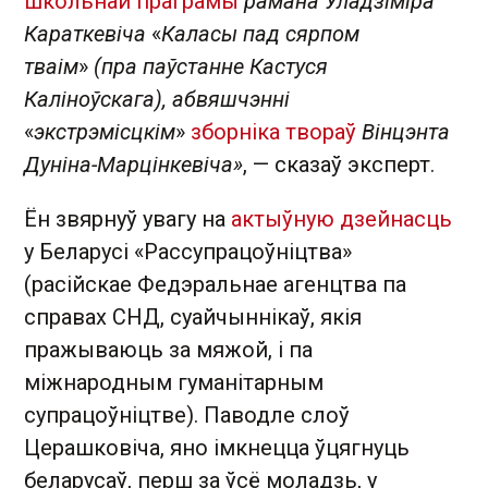
школьнай праграмы
рамана Уладзіміра
Караткевіча
«
Каласы пад сярпом
тваім
»
(пра паўстанне Кастуся
Каліноўскага), абвяшчэнні
«
экстрэмісцкім
»
зборніка твораў
Вінцэнта
Дуніна-Марцінкевіча»
, — сказаў эксперт.
Ён звярнуў увагу на
актыўную дзейнасць
у Беларусі «Рассупрацоўніцтва»
(расійскае Федэральнае агенцтва па
справах СНД, суайчыннікаў, якія
пражываюць за мяжой, і па
міжнародным гуманітарным
супрацоўніцтве). Паводле слоў
Церашковіча, яно імкнецца ўцягнуць
беларусаў, перш за ўсё моладзь, у