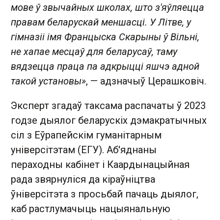
мове ў звычайных школах, што з'яўляецца
правам беларускай меншасці. У Літве, у
гімназіі імя Францыска Скарыны ў Вільні,
не хапае месцаў для беларусаў, таму
вядзецца праца па адкрыцці яшчэ адной
такой установы»
, — адзначыў Церашковіч.
Эксперт згадаў таксама распачаты ў 2023
годзе дыялог беларускіх дэмакратычных
сіл з Еўрапейскім гуманітарным
універсітэтам (ЕГУ). Аб'яднаны
пераходны кабінет і Каардынацыйная
рада звярнуліся да кіраўніцтва
ўніверсітэта з просьбай пачаць дыялог,
каб растлумачыць нацыянальную