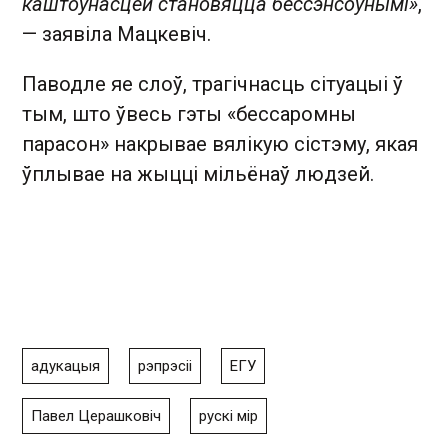
каштоўнасцей становяцца бессэнсоўнымі»
,
— заявіла Мацкевіч.
Паводле яе слоў, трагічнасць сітуацыі ў
тым, што ўвесь гэты «бессаромны
парасон» накрывае вялікую сістэму, якая
ўплывае на жыцці мільёнаў людзей.
адукацыя
рэпрэсіі
ЕГУ
Павел Церашковіч
рускі мір