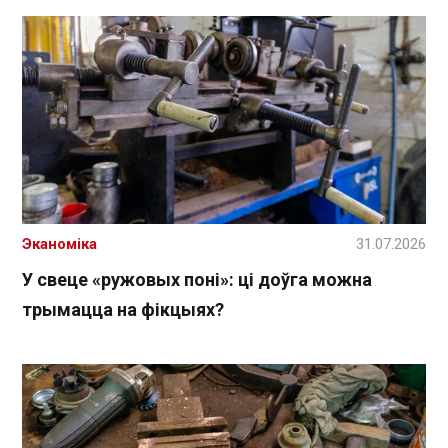
Эканоміка
31.07.2026
У свеце «ружовых поні»: ці доўга можна
трымацца на фікцыях?