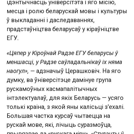
ідэнтычнасць універсітэта і яго місію,
месца і ролю беларускай мовы і культуры
ў выкладанні і даследаваннях,
прадстаўніцтва беларусаў у кіраўніцтве
ЕГУ.
«Цяпер у Кіроўнай Радзе ЕГУ беларусы ў
меншасці, у Радзе саўладальнікаў іх няма
наогул», —
адзначыў Церашковіч. На яго
думку, ва ўніверсітэце дамінуе група
рускамоўных касмапалітычных
інтэлектуалаў, для якіх Беларусь — усяго
толькі краіна, з якой яны калісьці з'ехалі.
Большая частка курсаў чытаецца на
рускай мове, які, лічыць суразмоўца,
прывязвае да «рускага міру».
«Студэнты ў