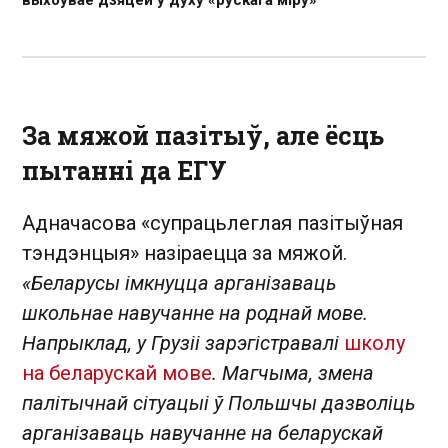
выхоўвае дзяцей у духу «рускага міру»
За мяжой пазітыў, але ёсць
пытанні да ЕГУ
Адначасова «супрацьлеглая пазітыўная
тэндэнцыя» назіраецца за мяжой.
«Беларусы імкнуцца арганізаваць
школьнае навучанне на роднай мове.
Напрыклад, у Грузіі зарэгістравалі
школу
на беларускай мове
. Магчыма, змена
палітычнай сітуацыі ў Польшчы дазволіць
арганізаваць навучанне на беларускай