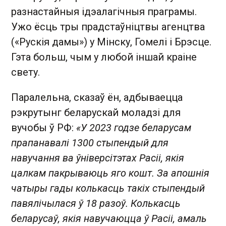
разнастайныя ідэалагічныя праграмы.
Ужо ёсць тры прадстаўніцтвы агенцтва
(«Рускія дамы») у Мінску, Гомелі і Брэсце.
Гэта больш, чым у любой іншай краіне
свету.
Паралельна, сказаў ён, адбываецца
рэкрутынг беларускай моладзі для
вучобы ў РФ:
«У 2023 годзе беларусам
прапанавалі 1300 стыпендый для
навучання ва ўніверсітэтах Расіі, якія
цалкам пакрываюць яго кошт. За апошнія
чатыры гады колькасць такіх стыпендый
павялічылася ў 18 разоў. Колькасць
беларусаў, якія навучаюцца ў Расіі, амаль