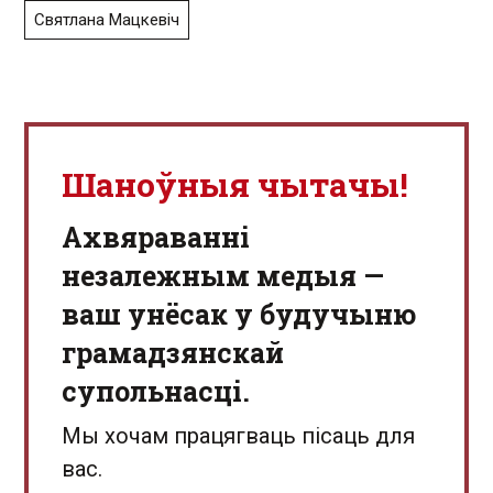
Святлана Мацкевіч
Шаноўныя чытачы!
Aхвяраванні
незалежным медыя —
ваш унёсак у будучыню
грамадзянскай
супольнасці.
Мы хочам працягваць пісаць для
вас.