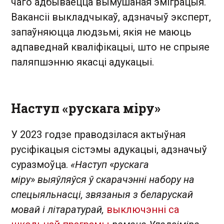
чаго адбываецца вымушаная эміграцыя.
Вакансіі выкладчыкаў, адзначыў эксперт,
запаўняюцца людзьмі, якія не маюць
адпаведнай кваліфікацыі, што не спрыяе
паляпшэнню якасці адукацыі.
Наступ «рускага міру»
У 2023 годзе праводзілася актыўная
русіфікацыя сістэмы адукацыі, адзначыў
суразмоўца.
«Наступ
«
рускага
міру
»
выяўляўся ў скарачэнні набору на
спецыяльнасці, звязаныя з беларускай
мовай і літаратурай,
выключэнні са