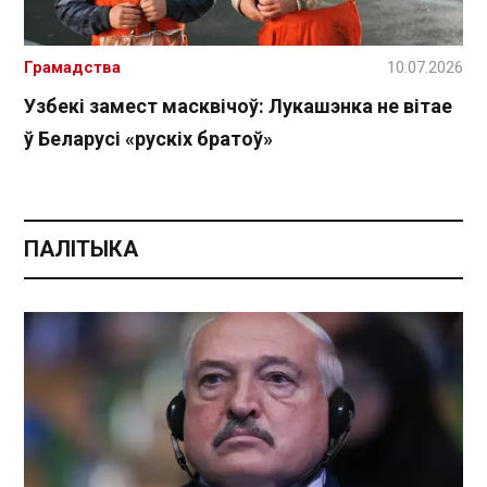
Грамадства
10.07.2026
Узбекі замест масквічоў: Лукашэнка не вітае
ў Беларусі «рускіх братоў»
ПАЛІТЫКА