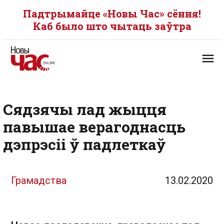
Падтрымайце «Новы Час» сёння!
Каб было што чытаць заўтра
Сядзячы лад жыцця
павышае верагоднасць
дэпрэсіі ў падлеткаў
Грамадства
13.02.2020