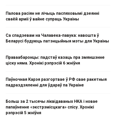
Палова расіян не лічыць паспяховымі дзеянні
сваёй арміі ў вайне супраць Украіны
Са спадзевам на Чалавека-павука: навошта ў
Беларусі будуюць патэнцыйныя мэты для Украіны
Праваабаронцы: падстаў казаць пра змяншэнне
ціску няма. Хронікі рэпрэсій 6 жніўня
Паўночная Карэя разгортвае ў РФ свае ракетныя
падраздзяленні для ўдараў па Украіне
Больш за 2 тысячы ліквідаваных НКА і новае
папаўненне «экстрэмісцкага» спісу. Хронікі
рэпрэсій 5 жніўня