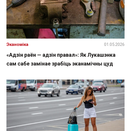
Эканоміка
01.05.2026
«Адзін раён — адзін правал»: Як Лукашэнка
сам сабе замінае зрабіць эканамічны цуд