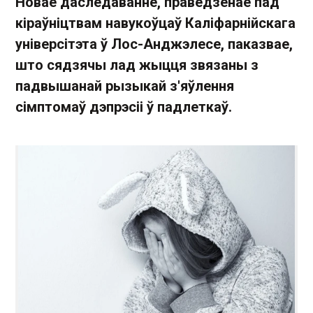
Новае даследаванне, праведзенае пад
кіраўніцтвам навукоўцаў Каліфарнійскага
універсітэта ў Лос-Анджэлесе, паказвае,
што сядзячы лад жыцця звязаны з
падвышанай рызыкай з'яўлення
сімптомаў дэпрэсіі ў падлеткаў.