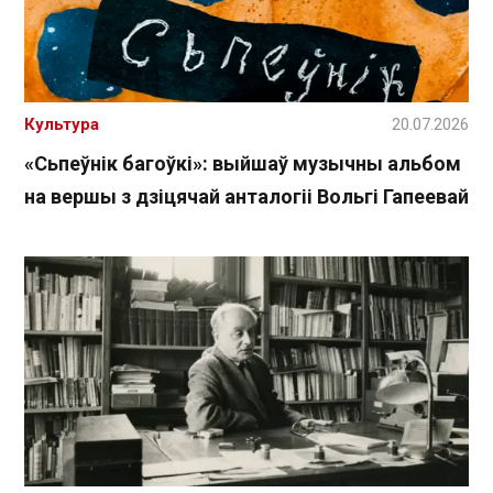
Культура
20.07.2026
«Сьпеўнік багоўкі»: выйшаў музычны альбом
на вершы з дзіцячай анталогіі Вольгі Гапеевай