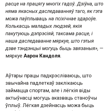
расце на працягу многіх гадоў. Дзіўна, што
няма якасных даследаванняў таго, як гэта
можа паўплываць на псіхічнае здароўе.
Колькасць маладых людзей, якія
пакутуюць дэпрэсіяй, таксама расце, і
наша даследаванне мяркуе, што гэтыя
дзве тэндэнцыі могуць быць звязаныя»,
—
мяркуе
Аарон Кандоля
.
Аўтары працы падкрэсліваюць, што
звычайна падлеткаў заклікаюць
займацца спортам, але і лёгкія віды
актыўнасці могуць аказваць станоўчы
ўплыў. Лёгкая дзейнасць можа быць