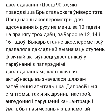
даследаванні «Дзеці 90-х», які
праводзіцца Брыстальскага ўніверсітэта.
Дзеці насілі акселерометры для
адсочвання іх руху не менш за 10 гадзін
на працягу трох дзён, ва ўзросце 12, 14 і
16 гадоў. Выкарыстанне акселерометраў
дазваляла дакладней вызначаць ступень
фізічнай актыўнасці удзельнікаў у
параўнанні з папярэднімі
даследаваннямі, калі фізічная
актыўнасць вызначалася шляхам
запаўнення апытальніка. Дэпрэсіўныя
сімптомы, такія як дрэнны настрой,
ангедония і парушэнні канцэнтрацыі
ўвагі, былі вымераныя з дапамогай