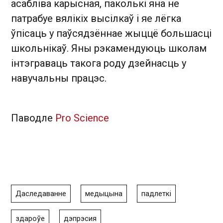
асабліва карысная, паколькі яна не
патрабуе вялікіх высілкаў і яе лёгка
ўпісаць у паўсядзённае жыццё большасці
школьнікаў. Яны рэкамендуюць школам
інтэграваць такога роду дзейнасць у
навучальны працэс.
Паводле
Pro Science
Даследаванне
медыцына
падлеткі
здароўе
дэпрэсия