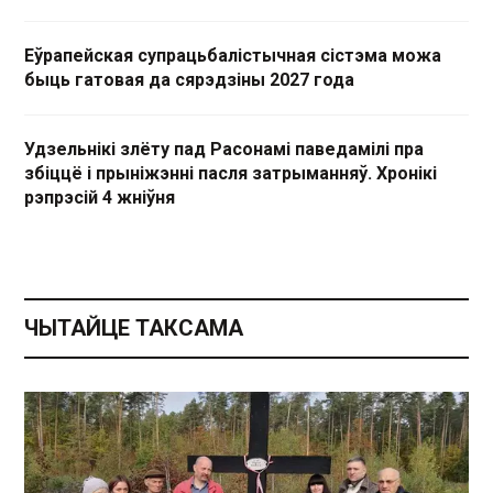
Еўрапейская супрацьбалістычная сістэма можа
быць гатовая да сярэдзіны 2027 года
Удзельнікі злёту пад Расонамі паведамілі пра
збіццё і прыніжэнні пасля затрыманняў. Хронікі
рэпрэсій 4 жніўня
ЧЫТАЙЦЕ ТАКСАМА