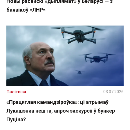
Новы расейскі «дыплямат» у Беларусі — з
баявікоў «ЛНР»
Палітыка
03.07.2026
«Працяглая камандзіроўка»: ці атрымаў
Лукашэнка нешта, апроч экскурсіі ў бункер
Пуціна?