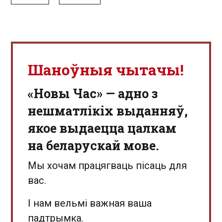
Шаноўныя чытачы!
«Новы Час» — адно з
нешматлікіх выданняў,
якое выдаецца цалкам
на беларускай мове.
Мы хочам працягваць пісаць для
вас.
І нам вельмі важная ваша
падтрымка.