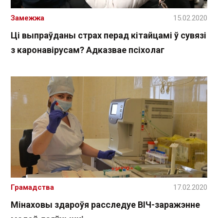
Замежжа
15.02.2020
Ці выпраўданы страх перад кітайцамі ў сувязі
з каронавірусам? Адказвае псіхолаг
Грамадства
17.02.2020
Мінаховы здароўя расследуе ВІЧ-заражэнне