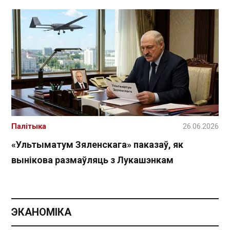
Палітыка
26.06.2026
«Ультыматум Зяленскага» паказаў, як
вынікова размаўляць з Лукашэнкам
ЭКАНОМІКА