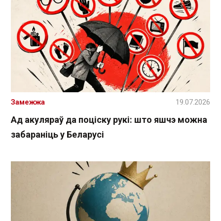
Замежжа
19.07.2026
Ад акуляраў да поціску рукі: што яшчэ можна
забараніць у Беларусі