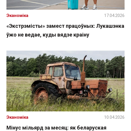
Эканоміка
17.04.2026
«Экстрэмісты» замест працоўных: Лукашэнка
ўжо не ведае, куды вядзе краіну
Эканоміка
10.04.2026
Мінус мільярд за месяц: як беларуская