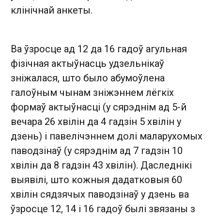
клінічнай анкеты.
Ва ўзросце ад 12 да 16 гадоў агульная
фізічная актыўнасць удзельнікаў
зніжалася, што было абумоўлена
галоўным чынам зніжэннем лёгкіх
формаў актыўнасці (у сярэднім ад 5-й
вечара 26 хвілін да 4 гадзін 5 хвілін у
дзень) і павелічэннем долі маларухомых
паводзінаў (у сярэднім ад 7 гадзін 10
хвілін да 8 гадзін 43 хвілін). Даследнікі
выявілі, што кожныя дадатковыя 60
хвілін сядзячых паводзінаў у дзень ва
ўзросце 12, 14 і 16 гадоў былі звязаны з