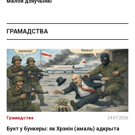
малой дзяўчынкі
ГРАМАДСТВА
Грамадства
24.07.2026
Бунт у бункеры: як Хрэнін (амаль) адкрыта