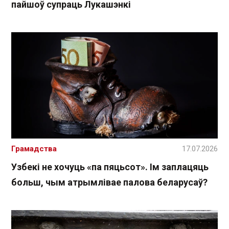
пайшоў супраць Лукашэнкі
Грамадства
17.07.2026
Узбекі не хочуць «па пяцьсот». Ім заплацяць
больш, чым атрымлівае палова беларусаў?