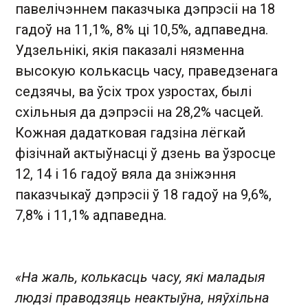
павелічэннем паказчыка дэпрэсіі на 18
гадоў на 11,1%, 8% ці 10,5%, адпаведна.
Удзельнікі, якія паказалі нязменна
высокую колькасць часу, праведзенага
седзячы, ва ўсіх трох узростах, былі
схільныя да дэпрэсіі на 28,2% часцей.
Кожная дадатковая гадзіна лёгкай
фізічнай актыўнасці ў дзень ва ўзросце
12, 14 і 16 гадоў вяла да зніжэння
паказчыкаў дэпрэсіі ў 18 гадоў на 9,6%,
7,8% і 11,1% адпаведна.
«На жаль, колькасць часу, які маладыя
людзі праводзяць неактыўна, няўхільна