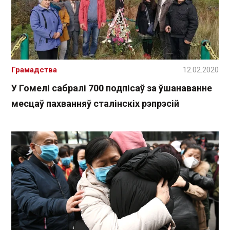
Грамадства
12.02.2020
У Гомелі сабралі 700 подпісаў за ўшанаванне
месцаў пахванняў сталінскіх рэпрэсій