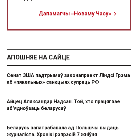
Дапамагчы «Новаму Часу»
АПОШНЯЕ НА САЙЦЕ
Сенат ЗША падтрымаў законапраект Ліндсі Грэма
аб «пякельных» санкцыях супраць РФ
Айцец Аляксандар Надсан. Той, хто працягвае
аб'ядноўваць беларусаў
Беларусь запатрабавала ад Польшчы выдаць
журналіста. Хронікі рэпрэсій 7 жніўня