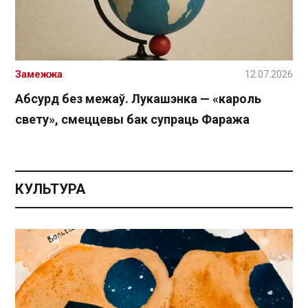
Замежжа
12.07.2026
Абсурд без межаў. Лукашэнка — «кароль
свету», смеццевы бак супраць Фаража
КУЛЬТУРА