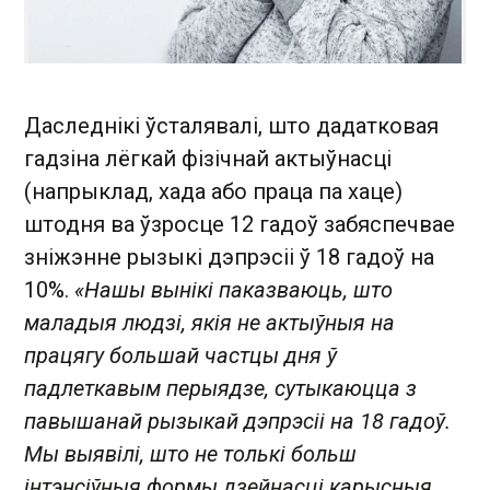
Даследнікі ўсталявалі, што дадатковая
гадзіна лёгкай фізічнай актыўнасці
(напрыклад, хада або праца па хаце)
штодня ва ўзросце 12 гадоў забяспечвае
зніжэнне рызыкі дэпрэсіі ў 18 гадоў на
10%.
«Нашы вынікі паказваюць, што
маладыя людзі, якія не актыўныя на
працягу большай частцы дня ў
падлеткавым перыядзе, сутыкаюцца з
павышанай рызыкай дэпрэсіі на 18 гадоў.
Мы выявілі, што не толькі больш
інтэнсіўныя формы дзейнасці карысныя