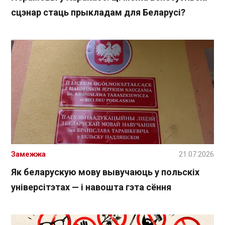
сцэнар стаць прыкладам для Беларусі?
Замежжа
21.07.2026
Як беларускую мову вывучаюць у польскіх
універсітэтах — і навошта гэта сёння