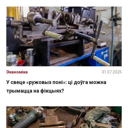
Эканоміка
31.07.2026
У свеце «ружовых поні»: ці доўга можна
трымацца на фікцыях?