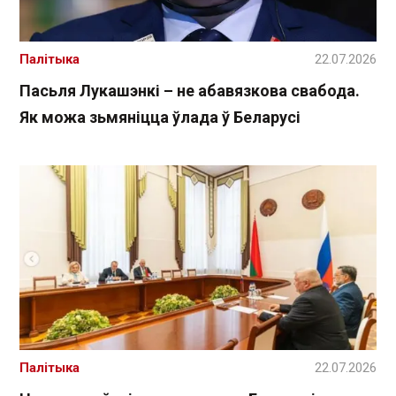
Палітыка
22.07.2026
Пасьля Лукашэнкі – не абавязкова свабода.
Як можа зьмяніцца ўлада ў Беларусі
Палітыка
22.07.2026