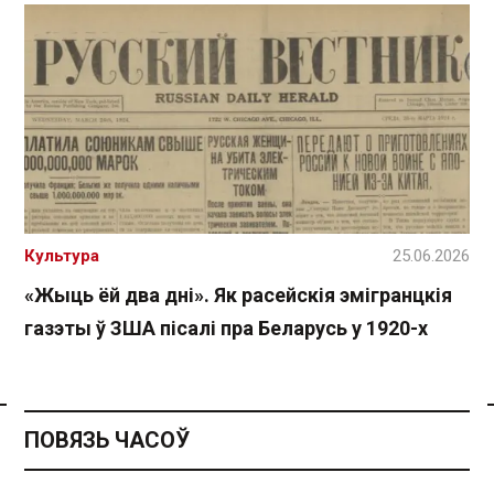
Культура
25.06.2026
«Жыць ёй два дні». Як расейскія эмігранцкія
газэты ў ЗША пісалі пра Беларусь у 1920-х
Спасылка без VPN
ПОВЯЗЬ ЧАСОЎ