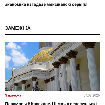
эканоміка нагадвае мексіканскі серыял
ЗАМЕЖЖА
Замежжа
04.08.2026
Перамовы ў Каракасе. Ці можа венесуэльскі