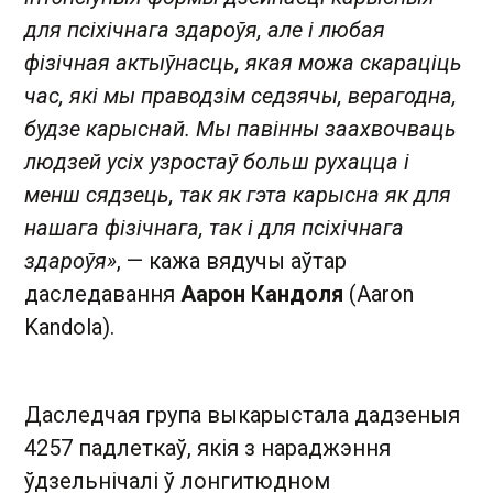
для псіхічнага здароўя, але і любая
фізічная актыўнасць, якая можа скараціць
час, які мы праводзім седзячы, верагодна,
будзе карыснай. Мы павінны заахвочваць
людзей усіх узростаў больш рухацца і
менш сядзець, так як гэта карысна як для
нашага фізічнага, так і для псіхічнага
здароўя»
, — кажа вядучы аўтар
даследавання
Аарон Кандоля
(Aaron
Kandola).
Даследчая група выкарыстала дадзеныя
4257 падлеткаў, якія з нараджэння
ўдзельнічалі ў лонгитюдном