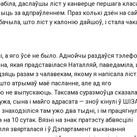
зрабіла, даслаўшы ліст у канверце першага класа
ыць за адпраўленнем. Праз колькі дзён на са
ачыла, што ліст у калонію дайшоў, і стала чак
і, а яго ўсё не было. Аднойчы раздаўся тэле
а, якая прадставілася Наталляй, паведаміла,
дзяць разам з чалавекам, якому я напісала ліст
што атрымаў маё пасланне, але ад яго
 не выпускаюць. Таксама суразмоўца сказала
мужа, сына і майго адрасата — зноў кінулі ў ШІЗА
знаходзіліся там ужо два тыдні, і ім працягнул
на 10 сутак. Вязні на знак пратэсту абвясцілі
лля звярталася і ў Дэпартамент выканання