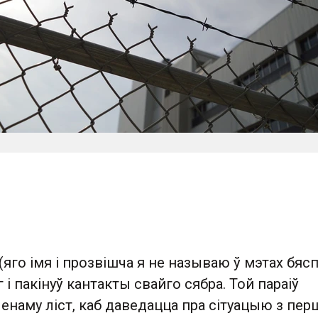
го імя і прозвішча я не называю ў мэтах бясп
 і пакінуў кантакты свайго сябра. Той параіў
енаму ліст, каб даведацца пра сітуацыю з пе