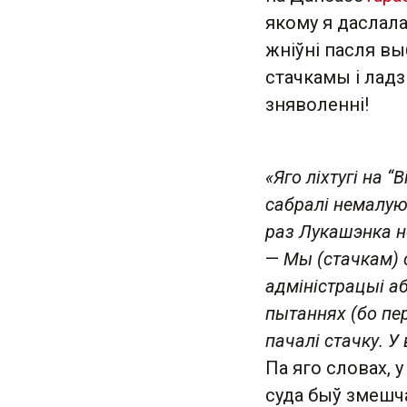
якому я даслала 
жніўні пасля вы
стачкамы і ладзі
зняволенні!
«Яго ліхтугі на 
сабралі немалую
раз Лукашэнка н
—
Мы (стачкам) 
адміністрацыі а
пытаннях (бо пе
пачалі стачку. У
Па яго словах, 
суда быў змешча