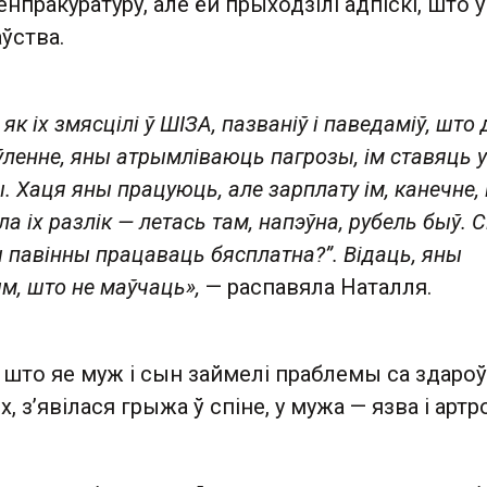
Генпракуратуру, але ёй прыходзілі адпіскі, што ў
ўства.
к іх змясцілі ў ШІЗА, пазваніў і паведаміў, што 
ўленне, яны атрымліваюць пагрозы, ім ставяць у
 Хаця яны працуюць, але зарплату ім, канечне, 
а іх разлік — летась там, напэўна, рубель быў. 
ы павінны працаваць бясплатна?”. Відаць, яны
, што не маўчаць»,
— распавяла Наталля.
 што яе муж і сын займелі праблемы са здароў
, з’явілася грыжа ў спіне, у мужа — язва і артр