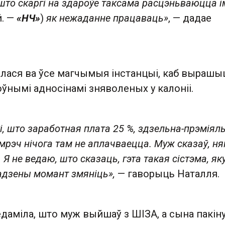
 што скаргі на здароўе таксама расцэньваюцца і
й. —
«НЧ»
)
як нежаданне працаваць»
, — дадае
лася ва ўсе магчымыя інстанцыі, каб вырашы
ўнымі адносінамі зняволеных у калоніі.
і, што заработная плата 25 %, здзельна-прэміял
амрэч нічога там не аплачваецца. Муж сказаў, н
. Я не ведаю, што сказаць, гэта такая сістэма, я
адзены момант змяніць»,
— гаворыць Наталля.
даміла, што муж выйшаў з ШІЗА, а сына пакіну