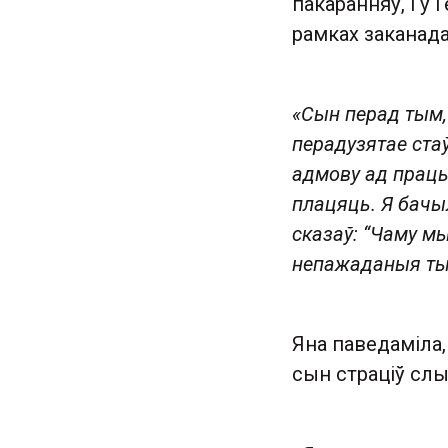
пакаранняў, і ў 
рамках заканада
«Сын перад тым, я
перадузятае ста
адмову ад працы.
плацяць. Я бачыл
сказаў: “Чаму м
непажаданыя тым
Яна паведаміла,
сын страціў слых