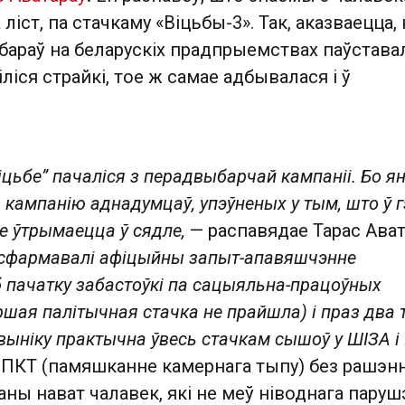
ліст, па стачкаму «Віцьбы-3». Так, аказваецца, 
бараў на беларускіх прадпрыемствах паўстава
ліся страйкі, тое ж самае адбывалася і ў
“Віцьбе” пачаліся з перадвыбарчай кампаніі. Бо я
 кампанію аднадумцаў, упэўненых у тым, што ў 
е ўтрымаецца ў сядле,
— распавядае Тарас Ават
сфармавалі афіцыйны запыт-апавяшчэнне
б пачатку забастоўкі па сацыяльна-працоўных
ршая палітычная стачка не прайшла) і праз два 
 выніку практычна ўвесь стачкам сышоў у ШІЗА і
у ПКТ (памяшканне камернага тыпу) без рашэн
ны нават чалавек, які не меў ніводнага пару