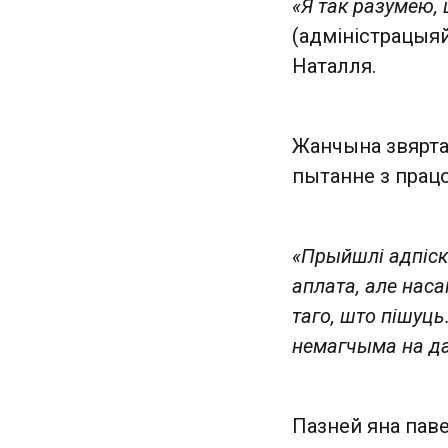
«Я так разумею,
(адміністрацыя
Наталля.
Жанчына звярта
пытанне з працо
«Прыйшлі адпіск
аплата, але нас
таго, што пішуць
немагчыма на д
Пазней яна паве