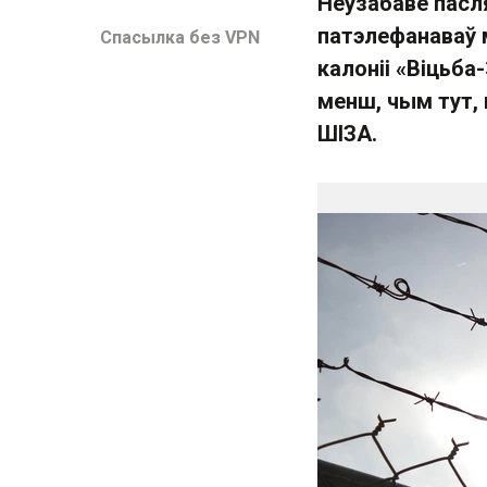
Неўзабаве пасл
патэлефанаваў 
Спасылка без VPN
калоніі «Віцьба-
менш, чым тут, 
ШІЗА.