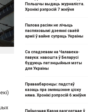
Польшчы выдаць журналіста.
Хронікі рэпрэсій 7 жніўня
Палова расіян не лічыць
паспяховымі дзеянні сваёй
арміі ў вайне супраць Украіны
Са спадзевам на Чалавека-
павука: навошта ў Беларусі
будуюць патэнцыйныя мэты
для Украіны
Праваабаронцы: падстаў
казаць пра змяншэнне ціску
екі)
няма. Хронікі рэпрэсій 6 жніўня
ршых
Паўночная Карэя разгортвае ў