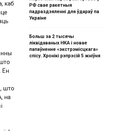
, каб
РФ свае ракетныя
йце
падраздзяленні для ўдараў па
Украіне
аць
Больш за 2 тысячы
ліквідаваных НКА і новае
папаўненне «экстрэмісцкага»
фонны
спісу. Хронікі рэпрэсій 5 жніўня
 што
. Ён
, што
, на
і