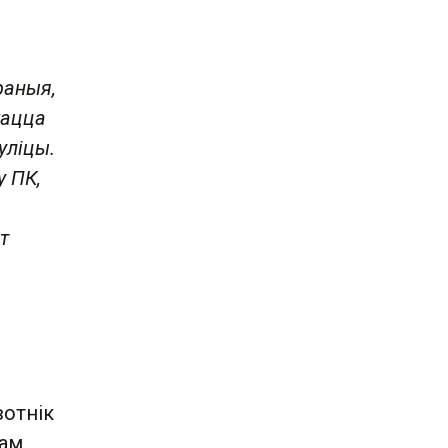
раныя,
кацца
уліцы.
у ПК,
т
вотнік
ам,