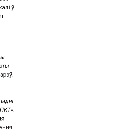
калі ў
лі
ны
гэты
араў.
тыдні
 ПКТ».
ня
шэння