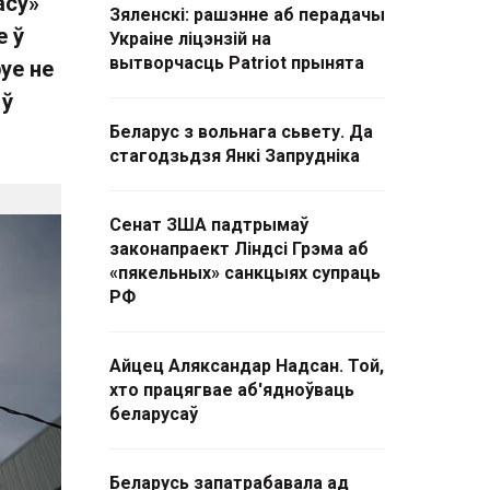
асу»
Зяленскі: рашэнне аб перадачы
е ў
Украіне ліцэнзій на
вытворчасць Patriot прынята
руе не
 ў
Беларус з вольнага сьвету. Да
стагодзьдзя Янкі Запрудніка
Сенат ЗША падтрымаў
законапраект Ліндсі Грэма аб
«пякельных» санкцыях супраць
РФ
Айцец Аляксандар Надсан. Той,
хто працягвае аб'ядноўваць
беларусаў
Беларусь запатрабавала ад