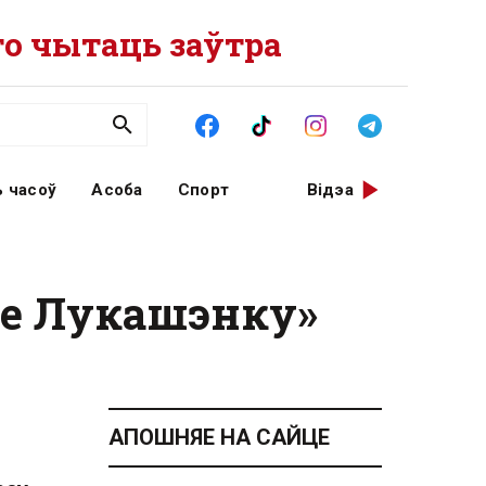
о чытаць заўтра
 часоў
Асоба
Спорт
Відэа
ае Лукашэнку»
АПОШНЯЕ НА САЙЦЕ