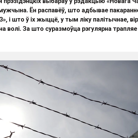
я прэзідэнцкіх выбараў у рэдакцыю «Новага Ч
мужчына. Ён распавёў, што адбывае пакаранн
3», і што ў іх жыццё, у тым ліку палітычнае, ві
на волі. За што суразмоўца рэгулярна трапляе