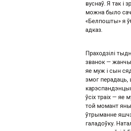
вуснаў. Я так і 
можна было сач
«Белпошты» я ўб
адказ.
Праходзілі тыдн
званок — жанчын
яе муж і сын ся
змог перадаць, 
карэспандэнцыю
ўсіх траіх — яе 
той момант яны 
ўтрыманне яшчэ 
галадоўку. Ната