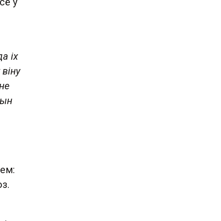
сё ў
да іх
 віну
не
Сын
ем:
оз.