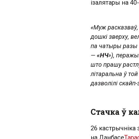
ізалятары на 40-
«Муж расказваў,
дошкі зверху, ве
па чатыры разы з
—
«НЧ
»), перажы
што прашу растл
літаральна ў то
дазволілі скайп-
Стачка ў ка
26 кастрычніка 
на Данбасе
Тара