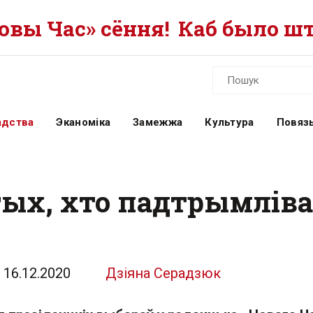
вы Час» сёння!
Каб было шт
адства
Эканоміка
Замежжа
Культура
Повязь
тых, хто падтрымлів
16.12.2020
Дзіяна Серадзюк