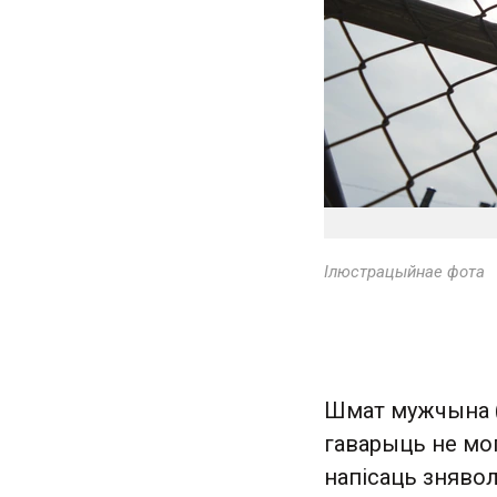
Ілюстрацыйнае фота
Шмат мужчына (я
гаварыць не мог
напісаць знявол