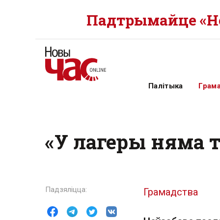
Падтрымайце «Но
Палітыка
Грам
«У лагеры няма 
Грамадства