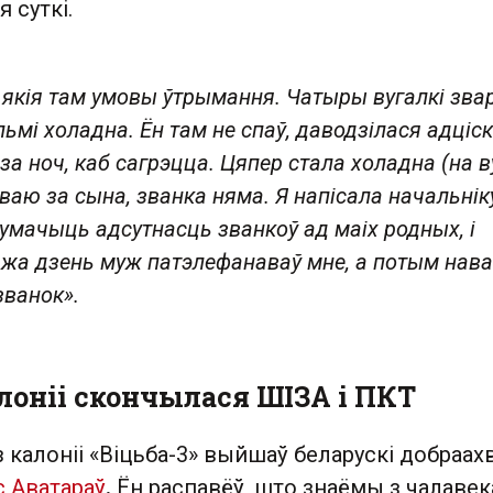
я суткі.
 якія там умовы ўтрымання. Чатыры вугалкі зва
льмі холадна. Ён там не спаў, даводзілася адціс
а ноч, каб сагрэцца. Цяпер стала холадна (на в
ваю за сына, званка няма. Я напісала начальнік
умачыць адсутнасць званкоў ад маіх родных, і
й жа дзень муж патэлефанаваў мне, а потым нава
званок».
лоніі скончылася ШІЗА і ПКТ
з калоніі «Віцьба-3» выйшаў беларускі добраах
с Аватараў
.
Ён распавёў, што знаёмы з чалавек