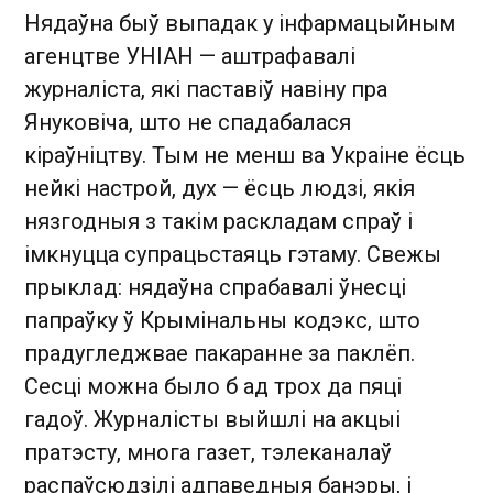
Нядаўна быў выпадак у інфармацыйным
агенцтве УНІАН — аштрафавалі
журналіста, які паставіў навіну пра
Януковіча, што не спадабалася
кіраўніцтву. Тым не менш ва Украіне ёсць
нейкі настрой, дух — ёсць людзі, якія
нязгодныя з такім раскладам спраў і
імкнуцца супрацьстаяць гэтаму. Свежы
прыклад: нядаўна спрабавалі ўнесці
папраўку ў Крымінальны кодэкс, што
прадугледжвае пакаранне за паклёп.
Сесці можна было б ад трох да пяці
гадоў. Журналісты выйшлі на акцыі
пратэсту, многа газет, тэлеканалаў
распаўсюдзілі адпаведныя банэры, і