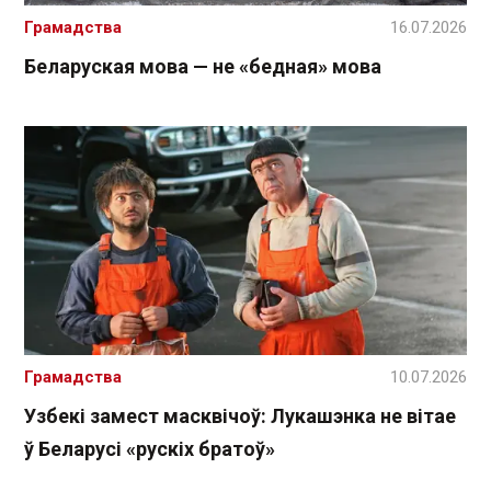
Грамадства
16.07.2026
Беларуская мова — не «бедная» мова
Грамадства
10.07.2026
Узбекі замест масквічоў: Лукашэнка не вітае
ў Беларусі «рускіх братоў»