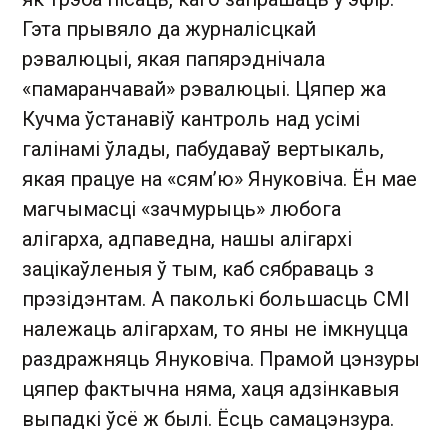
Гэта прывяло да журналісцкай
рэвалюцыі, якая папярэднічала
«памаранчавай» рэвалюцыі. Цяпер жа
Кучма ўстанавіў кантроль над усімі
галінамі ўлады, пабудаваў вертыкаль,
якая працуе на «сям’ю» Януковіча. Ён мае
магчымасці «зачмурыць» любога
алігарха, адпаведна, нашы алігархі
зацікаўленыя ў тым, каб сябраваць з
прэзідэнтам. А паколькі большасць СМІ
належаць алігархам, то яны не імкнуцца
раздражняць Януковіча. Прамой цэнзуры
цяпер фактычна няма, хаця адзінкавыя
выпадкі ўсё ж былі. Ёсць самацэнзура.