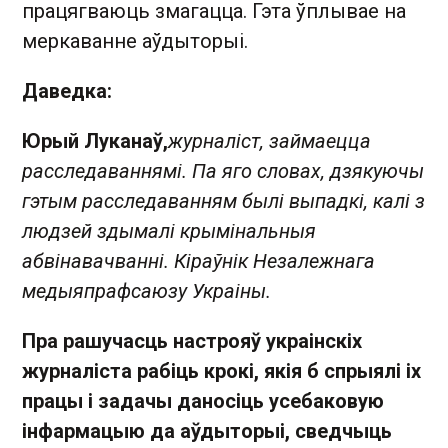
працягваюць змагацца. Гэта ўплывае на
меркаванне аўдыторыі.
Даведка:
Юрый Луканаў,
журналіст, займаецца
расследаваннямі. Па яго словах, дзякуючы
гэтым расследаванням былі выпадкі, калі з
людзей здымалі крымінальныя
абвінавачванні. Кіраўнік Незалежнага
медыяпрафсаюзу Украіны.
Пра рашучасць настрояў украінскіх
журналіста рабіць крокі, якія б спрыялі іх
працы і задачы даносіць усебаковую
інфармацыю да аўдыторыі, сведчыць