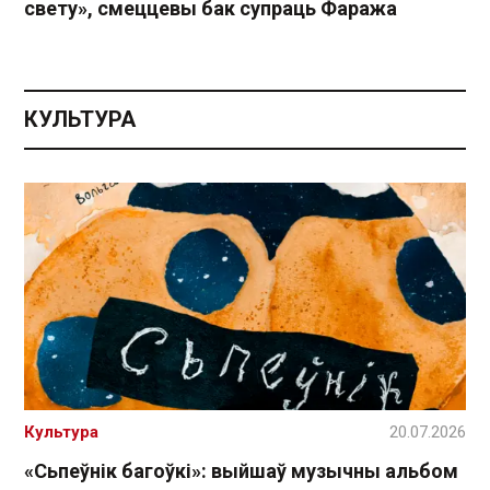
свету», смеццевы бак супраць Фаража
КУЛЬТУРА
Культура
20.07.2026
«Сьпеўнік багоўкі»: выйшаў музычны альбом