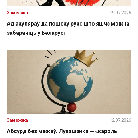
Замежжа
19.07.2026
Ад акуляраў да поціску рукі: што яшчэ можна
забараніць у Беларусі
Замежжа
12.07.2026
Абсурд без межаў. Лукашэнка — «кароль