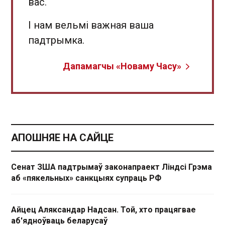
вас.
І нам вельмі важная ваша
падтрымка.
Дапамагчы «Новаму Часу»
АПОШНЯЕ НА САЙЦЕ
Сенат ЗША падтрымаў законапраект Ліндсі Грэма
аб «пякельных» санкцыях супраць РФ
Айцец Аляксандар Надсан. Той, хто працягвае
аб'ядноўваць беларусаў