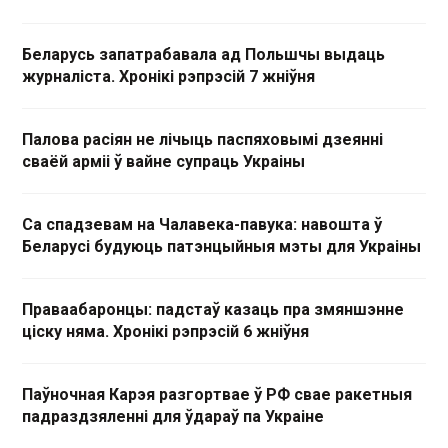
Беларусь запатрабавала ад Польшчы выдаць
журналіста. Хронікі рэпрэсій 7 жніўня
Палова расіян не лічыць паспяховымі дзеянні
сваёй арміі ў вайне супраць Украіны
Са спадзевам на Чалавека-павука: навошта ў
Беларусі будуюць патэнцыйныя мэты для Украіны
Праваабаронцы: падстаў казаць пра змяншэнне
ціску няма. Хронікі рэпрэсій 6 жніўня
Паўночная Карэя разгортвае ў РФ свае ракетныя
падраздзяленні для ўдараў па Украіне