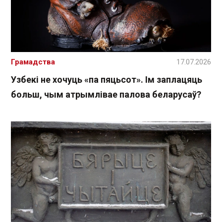
Грамадства
17.07.2026
Узбекі не хочуць «па пяцьсот». Ім заплацяць
больш, чым атрымлівае палова беларусаў?