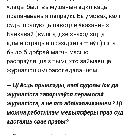
ўлады былі вымушаныя адклікаць
прапанаваныя папраўкі. Ва ўмовах, калі
суды працуюць паводле ўказання з
Банкавай (вуліца, дзе знаходзіцца
адміністрацыя прэзідэнта — аўт.) гэта
было б добрай магчымасцю
распраўляцца з тымі, хто займаецца
журналісцкімі расследаваннямі.
— Ці ёсць прыклады, калі судовы іск да
журналіста завяршаўся перамогай
журналіста, а не яго абвінавачваннем? Ці
можна работнікам медыясферы праз суд
адстаяць свае правы?