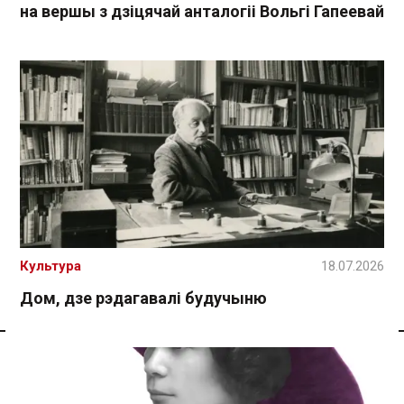
на вершы з дзіцячай анталогіі Вольгі Гапеевай
Культура
18.07.2026
Дом, дзе рэдагавалі будучыню
Спасылка без VPN