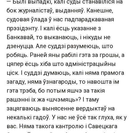
— Былі выпадкі, калі суды станавіліся на
бок журналістаў, выданняў. Канешне,
судовая ўлада ў нас падпарадкаваная
прэзідэнту. І калі ёсць указанне з
Банкавай, то выканаюць, і нікуды не
дзенуцца. Але суддзі разумеюць, што
робяць. Раней яны рабілі гэта за грошы, а
цяпер ёсць хіба што адміністрацыйны
ціск. І суддзі думаюць, калі няма прамога
загаду, няма ўзнагароды, то навошта ім
гэта трэба, бо потым яшчэ за такія
рашэнні іх жа «шчэмяць»? І таму
зацягваюць вынясенне вердыктаў на
некалькі гадоў. У нас не ўсё так глуха, як у
вас. Няма такога кантролю і Савецкага