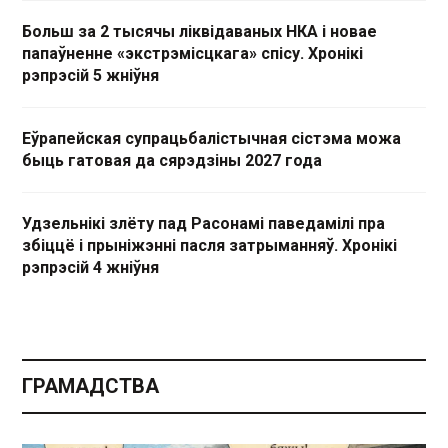
Больш за 2 тысячы ліквідаваных НКА і новае
папаўненне «экстрэмісцкага» спісу. Хронікі
рэпрэсій 5 жніўня
Еўрапейская супрацьбалістычная сістэма можа
быць гатовая да сярэдзіны 2027 года
Удзельнікі злёту пад Расонамі паведамілі пра
збіццё і прыніжэнні пасля затрыманняў. Хронікі
рэпрэсій 4 жніўня
ГРАМАДСТВА