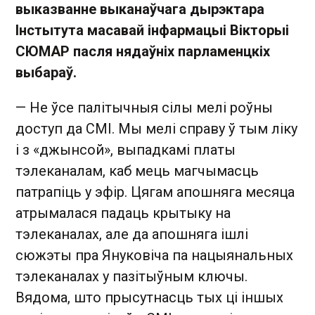
выказванне выканаўчага дырэктара
Інстытута масавай інфармацыі Вікторыі
СЮМАР пасля нядаўніх парламенцкіх
выбараў.
— Не ўсе палітычныя сілы мелі роўны
доступ да СМІ. Мы мелі справу ў тым ліку
і з «джынсой», выпадкамі платы
тэлеканалам, каб мець магчымасць
патрапіць у эфір. Цягам апошняга месяца
атрымалася падаць крытыку на
тэлеканалах, але да апошняга ішлі
сюжэты пра Януковіча па нацыянальных
тэлеканалах у пазітыўным ключы.
Вядома, што прысутнасць тых ці іншых