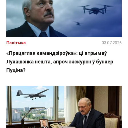
Палітыка
03.07.2026
«Працяглая камандзіроўка»: ці атрымаў
Лукашэнка нешта, апроч экскурсіі ў бункер
Пуціна?