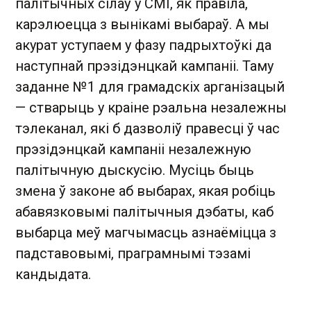
палітычных сілаў у СМІ, як правіла,
карэлюецца з вынікамі выбараў. А мы
акурат уступаем у фазу падрыхтоўкі да
наступнай прэзідэнцкай кампаніі. Таму
заданне №1 для грамадскіх арганізацый
— стварыць у краіне рэальна незалежны
тэлеканал, які б дазволіў правесці ў час
прэзідэнцкай кампаніі незалежную
палітычную дыскусію. Мусіць быць
змена ў законе аб выбарах, якая робіць
абавязковымі палітычныя дэбаты, каб
выбарца меў магчымасць азнаёміцца з
падставовымі, праграмнымі тэзамі
кандыдата.