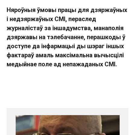
Няроўныя ўмовы працы для дзяржаўных
і недзяржаўных СМІ, пераслед
журналістаў за іншадумства, манаполія
дзяржавы на тэлебачанне, перашкоды ў
доступе да інфармацыі ды шэраг іншых
фактараў амаль максімальна вычысцілі
медыйнае поле ад непажаданых СМІ.