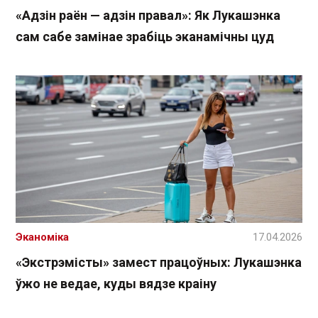
«Адзін раён — адзін правал»: Як Лукашэнка
сам сабе замінае зрабіць эканамічны цуд
Эканоміка
17.04.2026
«Экстрэмісты» замест працоўных: Лукашэнка
ўжо не ведае, куды вядзе краіну