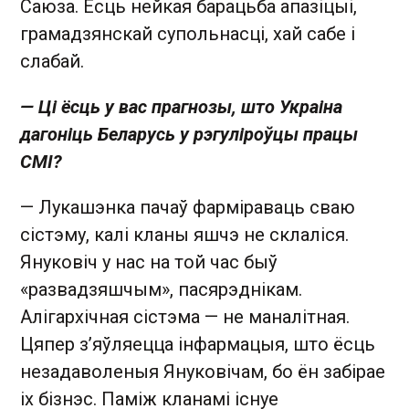
Саюза. Ёсць нейкая барацьба апазіцыі,
грамадзянскай супольнасці, хай сабе і
слабай.
— Ці ёсць у вас прагнозы, што Украіна
дагоніць Беларусь у рэгуліроўцы працы
СМІ?
— Лукашэнка пачаў фарміраваць сваю
сістэму, калі кланы яшчэ не склаліся.
Януковіч у нас на той час быў
«развадзяшчым», пасярэднікам.
Алігархічная сістэма — не маналітная.
Цяпер з’яўляецца інфармацыя, што ёсць
незадаволеныя Януковічам, бо ён забірае
іх бізнэс. Паміж кланамі існуе