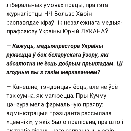
ліберальных умовах працы, пра гэта
журналістцы НЧ Вользе Хвоін
распавядае кіраўнік незалежнага медыя-
прафсаюзу Украіны Юрый ЛУКАНАЎ.
— Кажуць, медыяпрастора Украіны
рухаецца ў бок беларускага ўзору, які
абсалютна не ёсць добрым прыкладам. Ці
згодныя вы з такім меркаваннем?
— Канешне, тэндэнцыя ёсць, але не ўсё
так сумна, як малюецца. Пры Кучму
цэнзура мела фармальную праяву:
адміністрацыя прэзідэнта рассылала
«цемнікі», у якіх было прапісана, пра што і
як трэба пісаць, каго запрашаць у эфір.