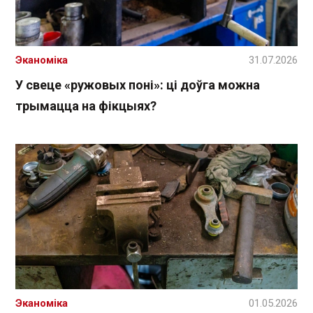
Эканоміка
31.07.2026
У свеце «ружовых поні»: ці доўга можна
трымацца на фікцыях?
Эканоміка
01.05.2026