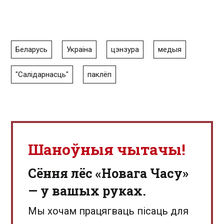
Беларусь
Украіна
цэнзура
медыя
"Салідарнасць"
паклёп
Шаноўныя чытачы!
Сёння лёс «Новага Часу»
— у вашых руках.
Мы хочам працягваць пісаць для