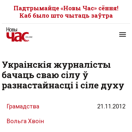
Падтрымайце «Новы Час» сёння!
Каб было што чытаць заўтра
Украінскія журналісты
бачаць сваю сілу ў
разнастайнасці і сіле духу
Грамадства
21.11.2012
Вольга Хвоін