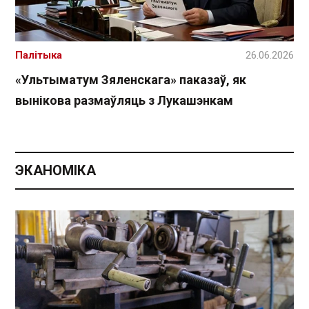
Палітыка
26.06.2026
«Ультыматум Зяленскага» паказаў, як
вынікова размаўляць з Лукашэнкам
ЭКАНОМІКА