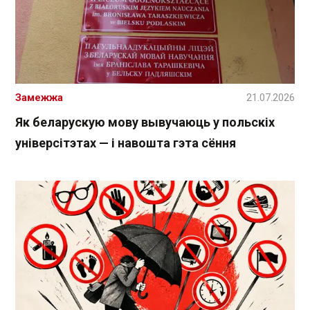
Замежжа
21.07.2026
Як беларускую мову вывучаюць у польскіх
універсітэтах — і навошта гэта сёння