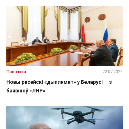
Палітыка
22.07.2026
Новы расейскі «дыплямат» у Беларусі — з
баявікоў «ЛНР»