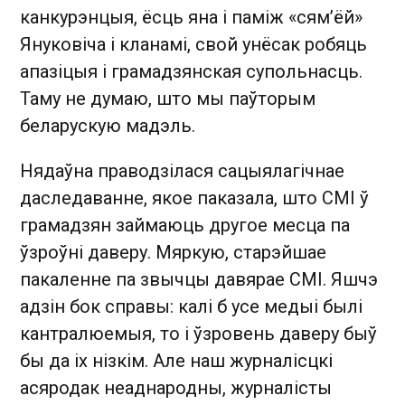
канкурэнцыя, ёсць яна і паміж «сям’ёй»
Януковіча і кланамі, свой унёсак робяць
апазіцыя і грамадзянская супольнасць.
Таму не думаю, што мы паўторым
беларускую мадэль.
Нядаўна праводзілася сацыялагічнае
даследаванне, якое паказала, што СМІ ў
грамадзян займаюць другое месца па
ўзроўні даверу. Мяркую, старэйшае
пакаленне па звычцы давярае СМІ. Яшчэ
адзін бок справы: калі б усе медыі былі
кантралюемыя, то і ўзровень даверу быў
бы да іх нізкім. Але наш журналісцкі
асяродак неаднародны, журналісты