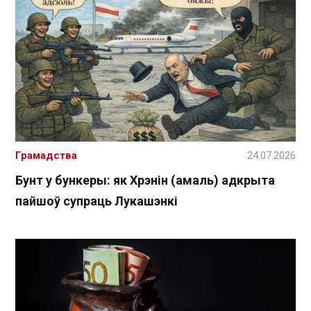
Грамадства
24.07.2026
Бунт у бункеры: як Хрэнін (амаль) адкрыта
пайшоў супраць Лукашэнкі