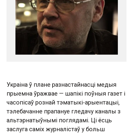
Украіна ў плане разнастайнасці медыя
прыемна ўражвае — шапікі поўныя газет і
часопісаў рознай тэматыкі-арыентацыі,
тэлебачанне прапануе гледачу каналы з
альтэрнатыўнымі поглядамі. Ці ёсць
заслуга саміх журналістаў у больш