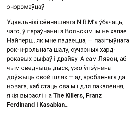
энэрэмаўцаў.
Удзельнікі сённяшняга N.R.M’а ўбачаць,
чаго, ў параўнанні з Вольскім ім не хапае.
Найперш, як мне падаецца, — пазітыўнага
рок-н-рольнага шалу, сучасных хард-
рокавых рыфаў і драйву. А сам Лявон, аб
чым сведчыць дыск, ужо ўпэўнена
доўжыць свой шлях — ад зробленага да
новага, каб стаць сваім і для пакалення,
якія выраслі на
The Killers, Franz
Ferdinand і Kasabian
…