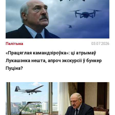
Палітыка
03.07.2026
«Працяглая камандзіроўка»: ці атрымаў
Лукашэнка нешта, апроч экскурсіі ў бункер
Пуціна?