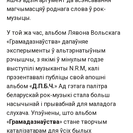
яшчэ адзін аргумент да асэнсавання
магчымасцяў роднага слова ў рок-
музыцы.
У той жа час, альбом Лявона Вольскага
«Грамадазнаўства» дапаўняе
эксперыменты ў альтэрнатыўным
рэчышчы, з якімі ў мінулым годзе
выступілі музыканты N.R.M, калі
прэзентавалі публіцы свой апошні
альбом «
Д.П.Б.Ч.
» Ад гэтага палітра
беларускай рок-музыкі стала больш
насычынай і прывабнай для маладога
слухача. Упэўнены, што альбом
«
Грамадазнаўства
» стане творчым
каталізатарам для ўсіх былых