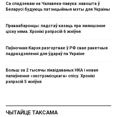
Са спадзевам на Чалавека-павука: навошта ў
Беларусі будуюць патэнцыйныя мэты для Украіны
Праваабаронцы: падстаў казаць пра змяншэнне
ціску няма. Хронікі рэпрэсій 6 жніўня
Паўночная Карэя разгортвае ў РФ свае ракетныя
падраздзяленні для ўдараў па Украіне
Больш за 2 тысячы ліквідаваных НКА і новае
папаўненне «экстрэмісцкага» спісу. Хронікі
рэпрэсій 5 жніўня
ЧЫТАЙЦЕ ТАКСАМА