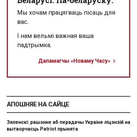
Беларусі. Па-беларуску.
Мы хочам працягваць пісаць для
вас.
І нам вельмі важная ваша
падтрымка.
Дапамагчы «Новаму Часу»
АПОШНЯЕ НА САЙЦЕ
Зяленскі: рашэнне аб перадачы Украіне ліцэнзій на
вытворчасць Patriot прынята