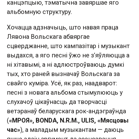
канцэпцыю, тэматычна завяршае яго
альбомную структуру.
Хочацца адзначыць, што навая праца
Лявона Вольскага абвяргае
сцверджанне, што кампазітар і музыкант
выдахся, а яго песні ўжо не з’яўляюцца а
ні хітавымі, а ні адлюстроўваюць думкі
тых, хто раней вызначаў Вольскага за
свайго куміра. Усё, як раз, наадварот:
песні з новага альбома стымулююць у
слухачоў цікаўнасць да творчасці
ветэранаў беларускага рок-андэграўнда
(
«МРОЯ», BONDA, N.R.M., ULIS, «Мясцовы
час»
), а маладым музыкантам — даюць