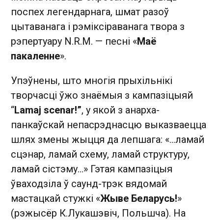
поспех легендарнага, шмат разоў
цытаванага і рэміксіраванага твора з
рэпертуару N.R.M. — песні «
Маё
пакаленне
».
Упэўнены, што многія прыхільнікі
творчасці ўжо знаёмыя з кампазіцыяй
“
Lamaj scenar!”
, у якой з анарха-
панкаўскай непасрэднасцю выказваецца
шлях змены жыцця да лепшага: «…ламай
сцэнар, ламай схему, ламай структуру,
ламай сістэму…» Гэтая кампазіцыя
ўваходзіла ў саунд-трэк вядомай
мастацкай стужкі «
Жыве Беларусь!
»
(рэжысёр К.Лукашэвіч, Польшча). На