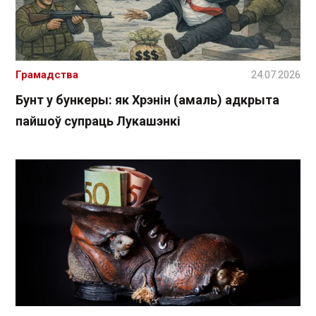
Грамадства
24.07.2026
Бунт у бункеры: як Хрэнін (амаль) адкрыта
пайшоў супраць Лукашэнкі