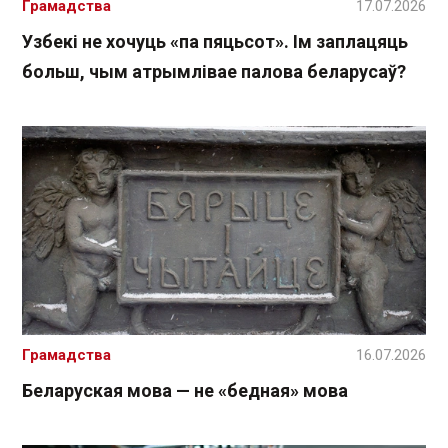
Грамадства
17.07.2026
Узбекі не хочуць «па пяцьсот». Ім заплацяць
больш, чым атрымлівае палова беларусаў?
Грамадства
16.07.2026
Беларуская мова — не «бедная» мова