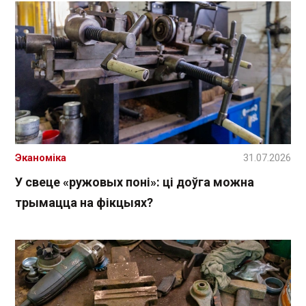
Эканоміка
31.07.2026
У свеце «ружовых поні»: ці доўга можна
трымацца на фікцыях?