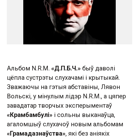
Альбом N.R.M.
«Д.П.Б.Ч.»
быў даволі
цёпла сустрэты слухачамі і крытыкай.
Зважаючы на гэтыя абставіны, Лявон
Вольскі, у мінулым лідэр N.R.M., а цяпер
завадатар творчых эксперыментаў
«Крамбамбулі»
і сольны выканаўца,
агаломшыў слухачоў новым альбомам
«Грамадазнаўства»
, які без аніякіх