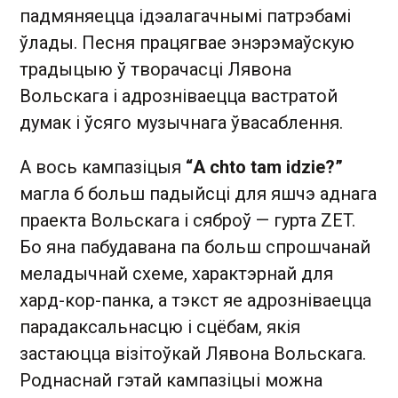
падмяняецца ідэалагачнымі патрэбамі
ўлады. Песня працягвае энэрэмаўскую
традыцыю ў творачасці Лявона
Вольскага і адрозніваецца вастратой
думак і ўсяго музычнага ўвасаблення.
А вось кампазіцыя
“A chto tam idzie?”
магла б больш падыйсці для яшчэ аднага
праекта Вольскага і сяброў — гурта ZET.
Бо яна пабудавана па больш спрошчанай
меладычнай схеме, характэрнай для
хард-кор-панка, а тэкст яе адрозніваецца
парадаксальнасцю і сцёбам, якія
застаюцца візітоўкай Лявона Вольскага.
Роднаснай гэтай кампазіцыі можна