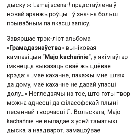
дыску ж Lamaj scenar! прадстаўлена ў
новай аранжыроўцы і ў значна больш
прывабным па якасці запісу.
Завяршае трэк-ліст альбома
«
Грамадазнаўства
» выніковая
кампазіцыя “
Majo kachańnie
”, у якім аўтар
імкнецца выказаць сваё жыццёвае
крэда: «…маё каханне, пакажы мне шлях
да дому, маё каханне не давай упасці
долу…» Негледзячы на тое, што гэты твор
можна аднесці да філасофскай плыні
песеннай творчасці Л. Вольскага, Majo
kachańnie не выпадае з усёй тэматыкі
дыска, а наадварот, замацоўвае