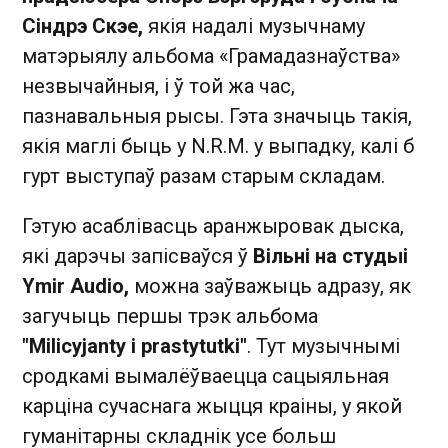
Сіндрэ Скэе,
якія надалі музычнаму
матэрыялу альбома «Грамадазнаўства»
незвычайныя, і ў той жа час,
пазнавальныя рысы. Гэта значыць такія,
якія маглі быць у N.R.M. у выпадку, калі б
гурт выступаў разам старым складам.
Гэтую асаблівасць аранжыровак дыска,
які дарэчы запісваўся ў
Вільні на студыі
Ymir Audio,
можна заўважыць адразу, як
загучыць першы трэк альбома
"Milicyjanty i prastytutki"
. Тут музычнымі
сродкамі вымалёўваецца сацыяльная
карціна сучаснага жыцця краіны, у якой
гуманітарны складнік усе больш