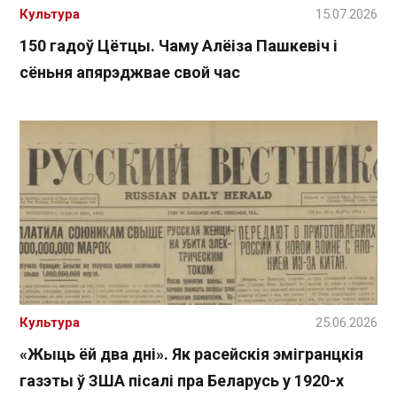
Культура
15.07.2026
150 гадоў Цётцы. Чаму Алёіза Пашкевіч і
сёньня апярэджвае свой час
Культура
25.06.2026
«Жыць ёй два дні». Як расейскія эмігранцкія
газэты ў ЗША пісалі пра Беларусь у 1920-х