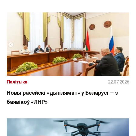
Палітыка
22.07.2026
Новы расейскі «дыплямат» у Беларусі — з
баявікоў «ЛНР»