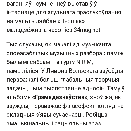
ваганняў і сумненнеў выставіў ў
інтэрнэце для агульнага праслухоўвання
на мультылэйбле «Пяршак»
маладзёжнага часопіса 34mag.net.
Тыя слухачы, які чакалі ад музыканта
своеасаблівых музычных разборак паміж
былымі сябрамі па гурту N.R.M,
памыліліся. У Лявона Вольскага заўсёды
пераважалі больш глабальныя творчыя
задачы, чым высвятленне адносін. Таму ў
альбоме
«Грамадазнаўства»
, зноў жа, як
заўжды, пераважае філасофскі погляд на
складныя з’явы сучаснасці. Робіцца
эмацыянальны і сацыяльны зрэз