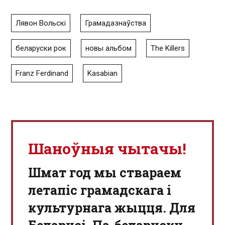
Лявон Вольскі
Грамадазнаўства
беларуски рок
новы альбом
The Killers
Franz Ferdinand
Kasabian
Шаноўныя чытачы!
Шмат год мы ствараем
летапіс грамадскага і
культурнага жыцця. Для