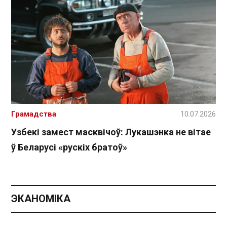
Грамадства
10.07.2026
Узбекі замест масквічоў: Лукашэнка не вітае
ў Беларусі «рускіх братоў»
ЭКАНОМІКА