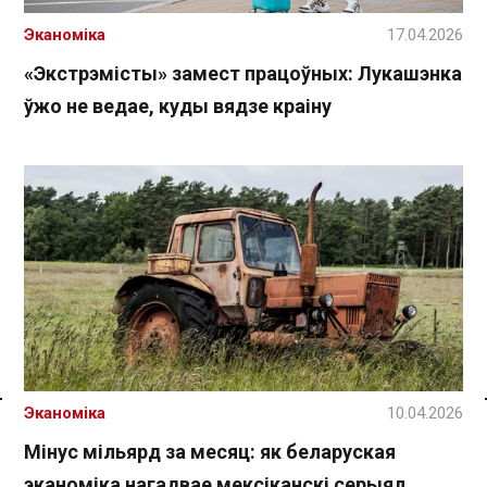
Эканоміка
17.04.2026
«Экстрэмісты» замест працоўных: Лукашэнка
ўжо не ведае, куды вядзе краіну
Эканоміка
10.04.2026
Спасылка без VPN
Мінус мільярд за месяц: як беларуская
эканоміка нагадвае мексіканскі серыял