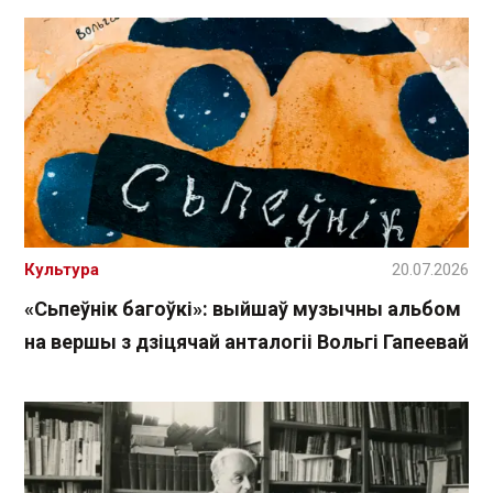
Культура
20.07.2026
«Сьпеўнік багоўкі»: выйшаў музычны альбом
на вершы з дзіцячай анталогіі Вольгі Гапеевай