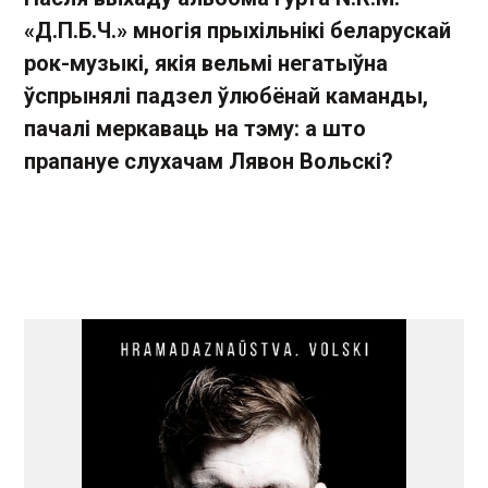
«Д.П.Б.Ч.» многія прыхільнікі беларускай
рок-музыкі, якія вельмі негатыўна
ўспрынялі падзел ўлюбёнай каманды,
пачалі меркаваць на тэму: а што
прапануе слухачам Лявон Вольскі?