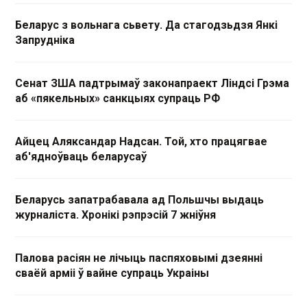
Беларус з вольнага сьвету. Да стагодзьдзя Янкі
Запрудніка
Сенат ЗША падтрымаў законапраект Ліндсі Грэма
аб «пякельных» санкцыях супраць РФ
Айцец Аляксандар Надсан. Той, хто працягвае
аб'ядноўваць беларусаў
Беларусь запатрабавала ад Польшчы выдаць
журналіста. Хронікі рэпрэсій 7 жніўня
Палова расіян не лічыць паспяховымі дзеянні
сваёй арміі ў вайне супраць Украіны