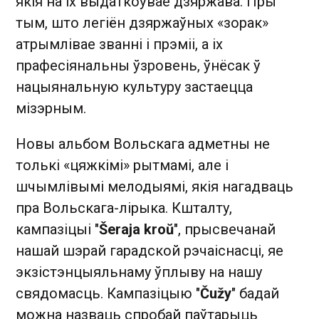
якія на іх выдаткоўвае дзяржава. Пры
тым, што легіён дзяржаўных «зорак»
атрымлівае званні і прэміі, а іх
прафесіянальны ўзровень, ўнёсак ў
нацыянальную культуру застаецца
мізэрным.
Новы альбом Вольскага адметны не
толькі «цяжкімі» рытмамі, але і
шчымлівымі мелодыямі, якія нагадваць
пра Вольскага-лірыка. Кшталту,
кампазіцыі "
Šeraja kroŭ
", прысвечанай
нашай шэрай гарадской рэчаіснасці, яе
экзістэнцыяльнаму ўплыву на нашу
свядомасць. Кампазіцыю "
Čužy
" бадай
можна назваць спробай паўтарыць