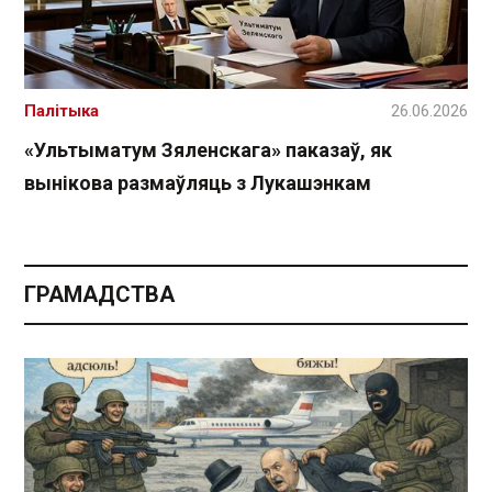
Палітыка
26.06.2026
«Ультыматум Зяленскага» паказаў, як
вынікова размаўляць з Лукашэнкам
ГРАМАДСТВА