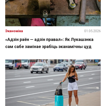
Эканоміка
01.05.2026
«Адзін раён — адзін правал»: Як Лукашэнка
сам сабе замінае зрабіць эканамічны цуд