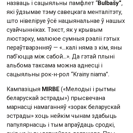
назваць і сацыяльны памфлет “
Bulbašy”
,
які ўдзымае тэму савецкага менталітэту,
што нівеліруе ўсё нацыянальнае ў нашых
суайчынніках. Тэкст, як у крывым
люстэрку, малююе сумныя рэаліі гэтых
пераўтварэнняў — «…калі няма з кім, яны
паб’юцца між сабой…». Да гэтай плыні
альбома таксама можна аднесці і
сацыяльны рок-н-рол “Krainy niama”.
Кампазіцыя
MIRBE
(«Мелодыі і рытмы
беларускай эстрады») прысвечана
марнасці намаганняў «зорак беларускай
эстрады» хоць нейкім чынам здабыць
папулярнасць і тым апраўдаць сродкі,