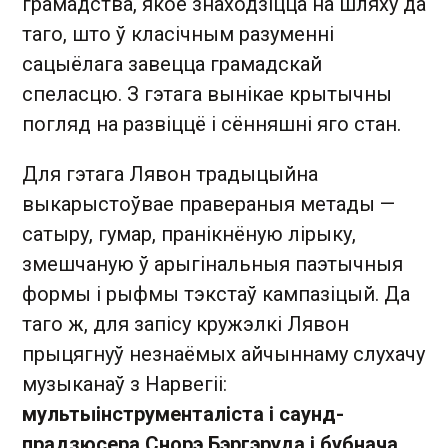
грамадства, якое знаходзіцца на шляху да
таго, што ў класічным разуменні
сацыёлага завецца грамадскай
спеласцю. З гэтага вынікае крытычны
погляд на развіццё і сённяшні яго стан.
Для гэтага Лявон традыцыйна
выкарыстоўвае правераныя метады —
сатыру, гумар, пранікнёную лірыку,
змешчаную ў арыгінальныя паэтычныя
формы і рыфмы тэкстаў кампазіцый. Да
таго ж, для запісу кружэлкі Лявон
прыцягнуў незнаёмых айчыннаму слухачу
музыканаў з Нарвегіі:
мультыінструменталіста і саунд-
прадзюсера Снорэ Бэргэруда і бубнача