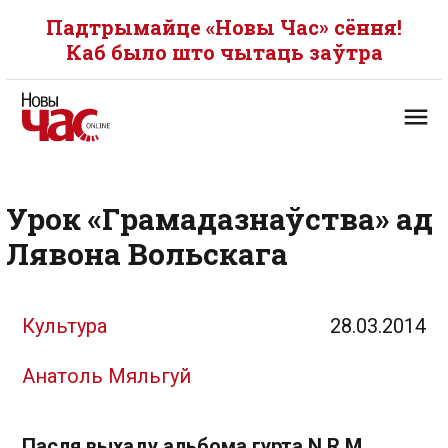
Падтрымайце «Новы Час» сёння!
Каб было што чытаць заўтра
Урок «Грамадазнаўства» ад
Лявона Вольскага
Культура
28.03.2014
Анатоль Мяльгуй
Пасля выхаду альбома гурта N.R.M.