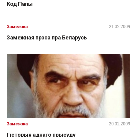
Код Папы
Замежжа
21.02.2009
Замежная прэса пра Беларусь
Замежжа
20.02.2009
Гісторыя аднаго прысуду