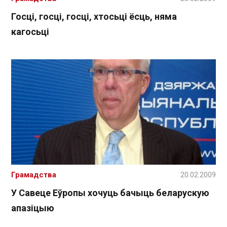
Госці, госці, госці, хтосьці ёсць, няма
кагосьці
Грамадства
20.02.2009
У Савеце Еўропы хочуць бачыць беларускую
апазіцыю