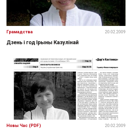
Грамадства
20.02.2009
Дзень і год Ірыны Казулінай
Новы Час (PDF)
20.02.2009