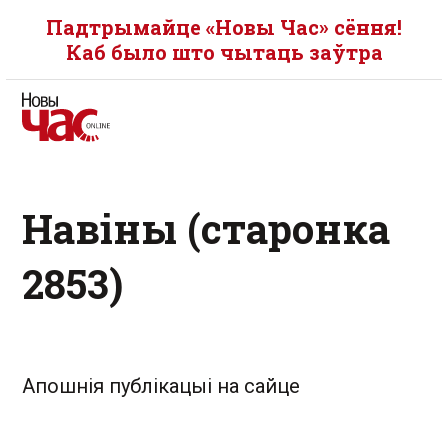
Падтрымайце «Новы Час» сёння!
Каб было што чытаць заўтра
Навіны (старонка
2853)
Апошнія публікацыі на сайце