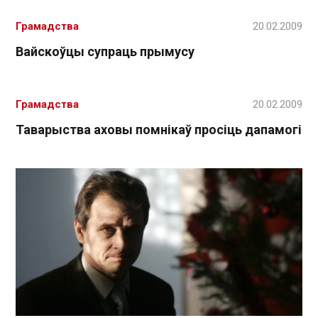
Грамадства
20.02.2009
Вайскоўцы супраць прымусу
Грамадства
20.02.2009
Таварыства аховы помнікаў просіць дапамогі