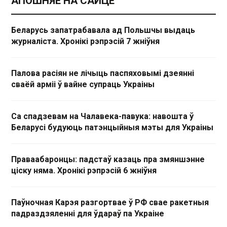
АПОШНЯЕ НА САЙЦЕ
Беларусь запатрабавала ад Польшчы выдаць
журналіста. Хронікі рэпрэсій 7 жніўня
Палова расіян не лічыць паспяховымі дзеянні
сваёй арміі ў вайне супраць Украіны
Са спадзевам на Чалавека-павука: навошта ў
Беларусі будуюць патэнцыйныя мэты для Украіны
Праваабаронцы: падстаў казаць пра змяншэнне
ціску няма. Хронікі рэпрэсій 6 жніўня
Паўночная Карэя разгортвае ў РФ свае ракетныя
падраздзяленні для ўдараў па Украіне