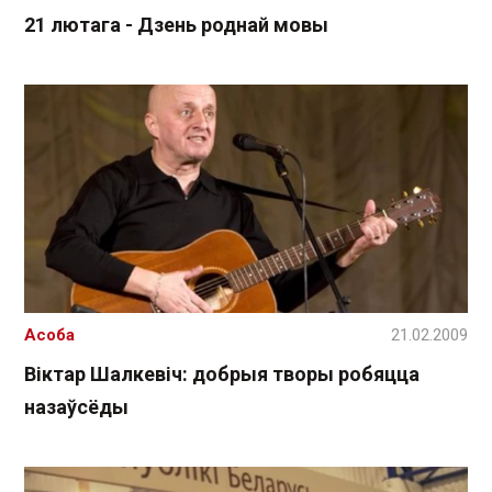
21 лютага - Дзень роднай мовы
Асоба
21.02.2009
Віктар Шалкевіч: добрыя творы робяцца
назаўсёды