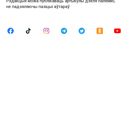
Рэдакцыя можа публікаваць артыкулы дзеля палемікі,
не падзяляючы пазіцыі аўтараў