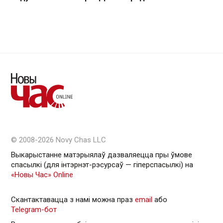
© 2008-2026 Novy Chas LLC
Выкарыстанне матэрыялаў дазваляецца пры ўмове
спасылкі (для інтэрнэт-рэсурсаў — гiперспасылкi) на
«Новы Час» Online
Скантактавацца з намі можна праз
email
або
Telegram-бот