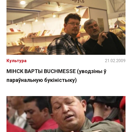
Культура
21.02.2009
МІНСК ВАРТЫ BUCHMESSE (уводзіны ў
параўнальную букіністыку)