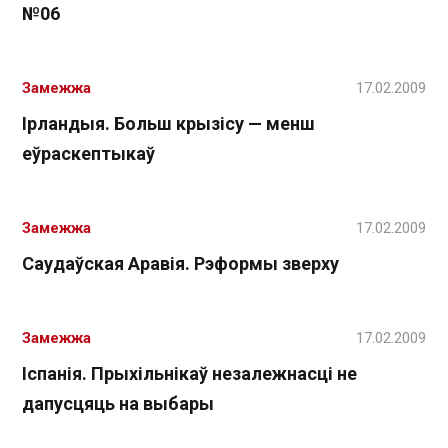
№06
Замежжа
17.02.2009
Ірландыя. Больш крызісу — менш
еўраскептыкаў
Замежжа
17.02.2009
Саудаўская Аравія. Рэформы зверху
Замежжа
17.02.2009
Іспанія. Прыхільнікаў незалежнасці не
дапусцяць на выбары