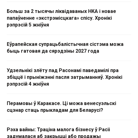
Больш за 2 тысячы ліквідаваных НКА і новае
папаўненне «экстрэмісцкага» спісу. Хронікі
рэпрэсій 5 жніўня
Еўрапейская супрацьбалістычная сістэма можа
быць гатовая да сярэдзіны 2027 года
Удзельнікі злёту пад Расонамі паведамілі пра
збіццё і прыніжэнні пасля затрыманняў. Хронікі
рэпрэсій 4 жніўня
Перамовы ў Каракасе. Ці можа венесуэльскі
сцэнар стаць прыкладам для Беларусі?
Рэха вайны: Траціна малога бізнесу ў Расіі
задумалася аб закрыцці або продажы