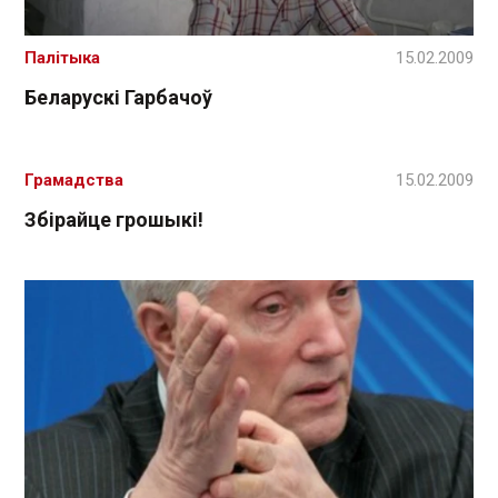
Палітыка
15.02.2009
Беларускі Гарбачоў
Грамадства
15.02.2009
Збірайце грошыкі!