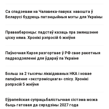
Са спадзевам на Чалавека-павука: навошта ў
Беларусі будуюць патэнцыйныя мэты для Украіны
Праваабаронцы: падстаў казаць пра змяншэнне
ціску няма. Хронікі рэпрэсій 6 жніўня
Паўночная Карэя разгортвае ў РФ свае ракетныя
падраздзяленні для ўдараў па Украіне
Больш за 2 тысячы ліквідаваных НКА і новае
папаўненне «экстрэмісцкага» спісу. Хронікі
рэпрэсій 5 жніўня
Еўрапейская супрацьбалістычная сістэма можа
быць гатовая да сярэдзіны 2027 года