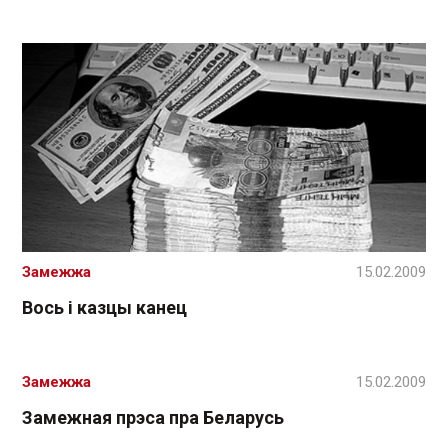
Замежжа
15.02.2009
Вось і казцы канец
Замежжа
15.02.2009
Замежная прэса пра Беларусь