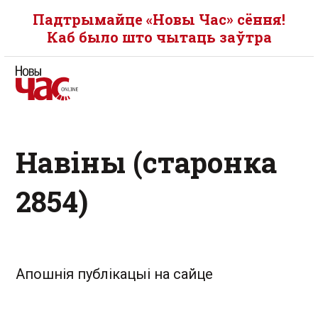
Падтрымайце «Новы Час» сёння!
Каб было што чытаць заўтра
Навіны (старонка
2854)
Апошнія публікацыі на сайце