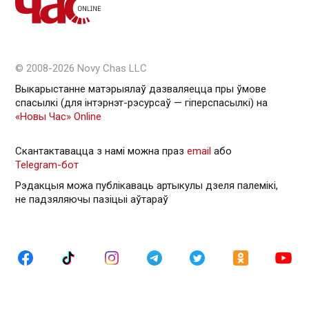
© 2008-2026 Novy Chas LLC
Выкарыстанне матэрыялаў дазваляецца пры ўмове
спасылкі (для інтэрнэт-рэсурсаў — гiперспасылкi) на
«Новы Час» Online
Скантактавацца з намі можна праз
email
або
Telegram-бот
Рэдакцыя можа публікаваць артыкулы дзеля палемікі,
не падзяляючы пазіцыі аўтараў