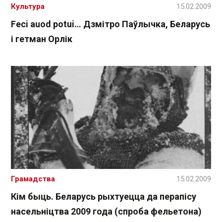
Культура
15.02.2009
Feci auod potui… Дзмітро Паўлычка, Беларусь
і гетман Орлік
Грамадства
15.02.2009
Кім быць. Беларусь рыхтуецца да перапісу
насельніцтва 2009 года (спроба фельетона)