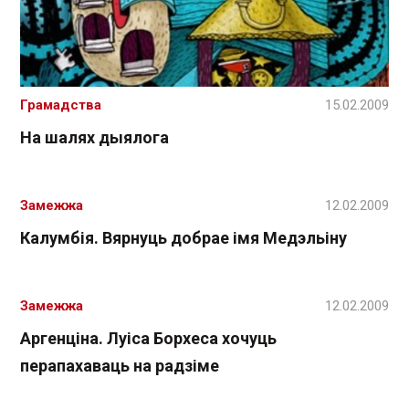
Грамадства
15.02.2009
На шалях дыялога
Замежжа
12.02.2009
Калумбія. Вярнуць добрае імя Медэльіну
Замежжа
12.02.2009
Аргенціна. Луіса Борхеса хочуць
перапахаваць на радзіме