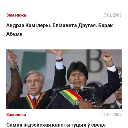
Замежжа
15.02.2009
Андрэа Камілеры. Елізавета Другая. Барак
Абама
Замежжа
15.02.2009
Самая індзейская канстытуцыя ў свеце