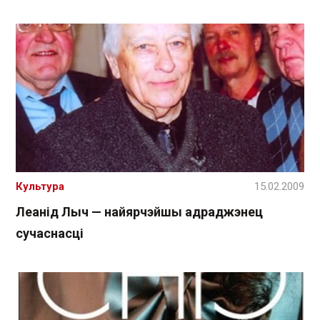
Культура
15.02.2009
Леанід Лыч — найярчэйшы адраджэнец
сучаснасці