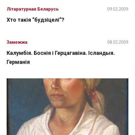
Літаратурная Беларусь
09.02.2009
Хто такія “будзіцелі”?
Замежжа
08.02.2009
Калумбія. Боснія і Герцагавіна. Ісландыя.
Германія