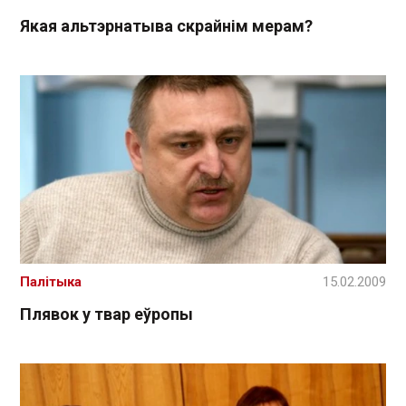
Якая альтэрнатыва cкрайнім мерам?
Палітыка
15.02.2009
Плявок у твар еўропы