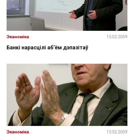
Эканоміка
15.02.2009
Банкі нарасцілі аб’ём дэпазітаў
Эканоміка
15.02.2009