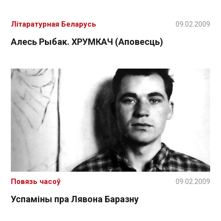
Літаратурная Беларусь
09.02.2009
Алесь Рыбак. ХРУМКАЧ (Аповесць)
Повязь часоў
09.02.2009
Успаміны пра Лявона Баразну