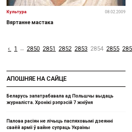
Культура
08.02.2009
Вяртанне мастака
‹
1
2850
2851
2852
2853
2854
2855
285
…
АПОШНЯЕ НА САЙЦЕ
Беларусь запатрабавала ад Польшчы выдаць
журналіста. Хронікі рэпрэсій 7 жніўня
Палова расіян не лічыць паспяховымі дзеянні
сваёй арміі ў вайне супраць Украіны