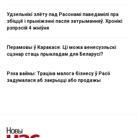
Удзельнікі злёту пад Расонамі паведамілі пра
збіццё і прыніжэнні пасля затрыманняў. Хронікі
рэпрэсій 4 жніўня
Перамовы ў Каракасе. Ці можа венесуэльскі
сцэнар стаць прыкладам для Беларусі?
Рэха вайны: Траціна малога бізнесу ў Расіі
задумалася аб закрыцці або продажы