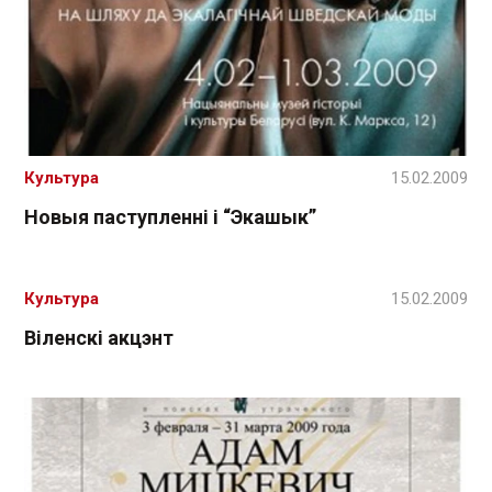
Культура
15.02.2009
Новыя паступленні і “Экашык”
Культура
15.02.2009
Віленскі акцэнт