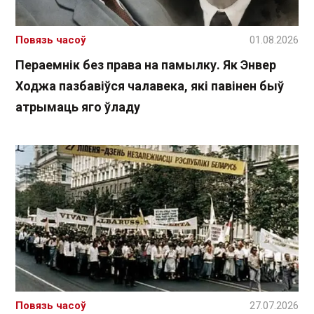
Повязь часоў
01.08.2026
Пераемнік без права на памылку. Як Энвер
Ходжа пазбавіўся чалавека, які павінен быў
атрымаць яго ўладу
Повязь часоў
27.07.2026