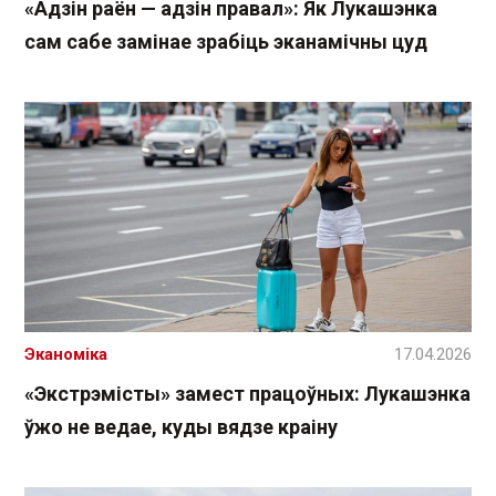
«Адзін раён — адзін правал»: Як Лукашэнка
сам сабе замінае зрабіць эканамічны цуд
Эканоміка
17.04.2026
«Экстрэмісты» замест працоўных: Лукашэнка
ўжо не ведае, куды вядзе краіну