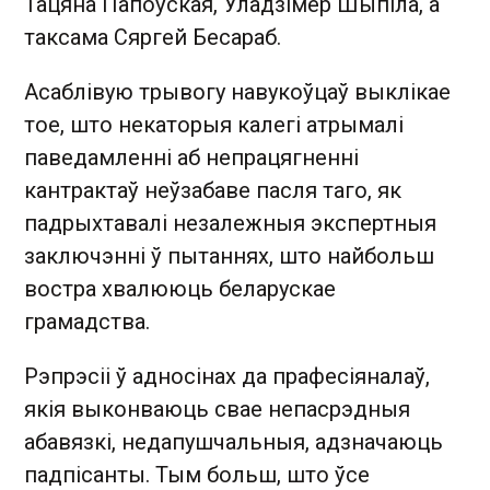
Тацяна Папоўская, Уладзімер Шыпіла, а
таксама Сяргей Бесараб.
Асаблівую трывогу навукоўцаў выклікае
тое, што некаторыя калегі атрымалі
паведамленні аб непрацягненні
кантрактаў неўзабаве пасля таго, як
падрыхтавалі незалежныя экспертныя
заключэнні ў пытаннях, што найбольш
востра хвалююць беларускае
грамадства.
Рэпрэсіі ў адносінах да прафесіяналаў,
якія выконваюць свае непасрэдныя
абавязкі, недапушчальныя, адзначаюць
падпісанты. Тым больш, што ўсе