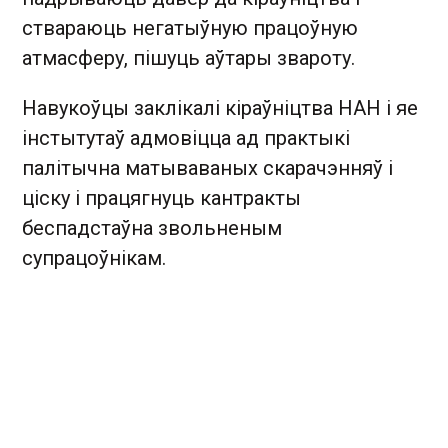
ствараюць негатыўную працоўную
атмасферу, пішуць аўтары звароту.
Навукоўцы заклікалі кіраўніцтва НАН і яе
інстытутаў адмовіцца ад практыкі
палітычна матываваных скарачэнняў і
ціску і працягнуць кантракты
беспадстаўна звольненым
супрацоўнікам.