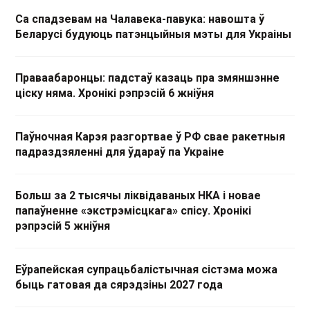
Са спадзевам на Чалавека-павука: навошта ў
Беларусі будуюць патэнцыйныя мэты для Украіны
Праваабаронцы: падстаў казаць пра змяншэнне
ціску няма. Хронікі рэпрэсій 6 жніўня
Паўночная Карэя разгортвае ў РФ свае ракетныя
падраздзяленні для ўдараў па Украіне
Больш за 2 тысячы ліквідаваных НКА і новае
папаўненне «экстрэмісцкага» спісу. Хронікі
рэпрэсій 5 жніўня
Еўрапейская супрацьбалістычная сістэма можа
быць гатовая да сярэдзіны 2027 года