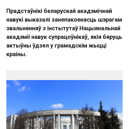
Прадстаўнікі беларускай акадэмічнай
навукі выказалі занепакоенасць шэрагам
звальненняў з інстытутаў Нацыянальнай
акадэміі навук супрацоўнікаў, якія бяруць
актыўны ўдзел у грамадскім жыцці
краіны.