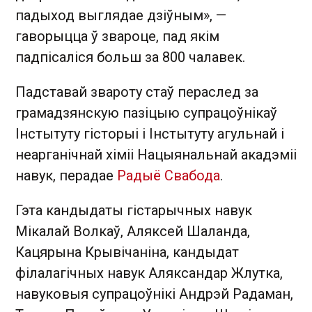
падыход выглядае дзіўным», —
гаворыцца ў звароце, пад якім
падпісаліся больш за 800 чалавек.
Падставай звароту стаў пераслед за
грамадзянскую пазіцыю супрацоўнікаў
Інстытуту гісторыі і Інстытуту агульнай і
неарганічнай хіміі Нацыянальнай акадэміі
навук, перадае
Радыё Свабода
.
Гэта кандыдаты гістарычных навук
Мікалай Волкаў, Аляксей Шаланда,
Кацярына Крывічаніна, кандыдат
філалагічных навук Аляксандар Жлутка,
навуковыя супрацоўнікі Андрэй Радаман,