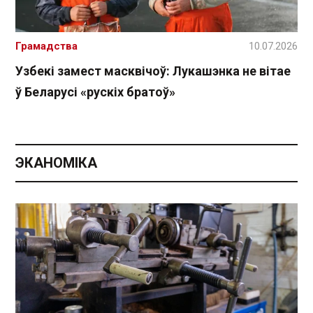
Грамадства
10.07.2026
Узбекі замест масквічоў: Лукашэнка не вітае
ў Беларусі «рускіх братоў»
ЭКАНОМІКА