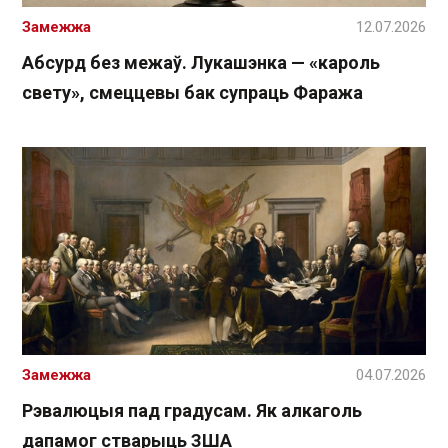
Замежжа
12.07.2026
Абсурд без межаў. Лукашэнка — «кароль
свету», смеццевы бак супраць Фаража
Замежжа
04.07.2026
Рэвалюцыя пад градусам. Як алкаголь
дапамог стварыць ЗША