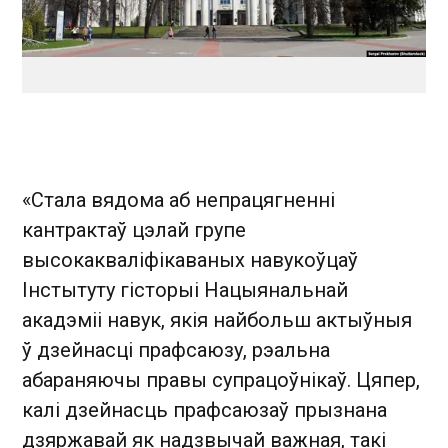
«Стала вядома аб непрацягненні
кантрактаў цэлай групе
высокакваліфікаваных навукоўцаў
Інстытуту гісторыі Нацыянальнай
акадэміі навук, якія найбольш актыўныя
ў дзейнасці прафсаюзу, рэальна
абараняючы правы супрацоўнікаў. Цяпер,
калі дзейнасць прафсаюзаў прызнана
дзяржавай як надзвычай важная, такі