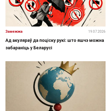
Замежжа
19.07.2026
Ад акуляраў да поціску рукі: што яшчэ можна
забараніць у Беларусі