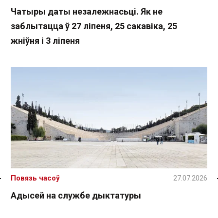
Чатыры даты незалежнасьці. Як не
заблытацца ў 27 ліпеня, 25 сакавіка, 25
жніўня і 3 ліпеня
Повязь часоў
27.07.2026
Спасылка без VPN
Адысей на службе дыктатуры