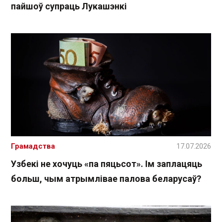
пайшоў супраць Лукашэнкі
Грамадства
17.07.2026
Узбекі не хочуць «па пяцьсот». Ім заплацяць
больш, чым атрымлівае палова беларусаў?