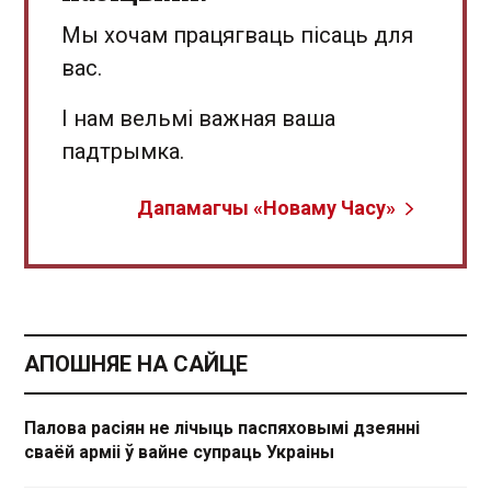
Мы хочам працягваць пісаць для
вас.
І нам вельмі важная ваша
падтрымка.
Дапамагчы «Новаму Часу»
АПОШНЯЕ НА САЙЦЕ
Палова расіян не лічыць паспяховымі дзеянні
сваёй арміі ў вайне супраць Украіны