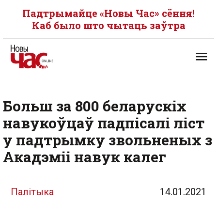
Падтрымайце «Новы Час» сёння!
Каб было што чытаць заўтра
Больш за 800 беларускіх
навукоўцаў падпісалі ліст
у падтрымку звольненых з
Акадэміі навук калег
Палітыка
14.01.2021