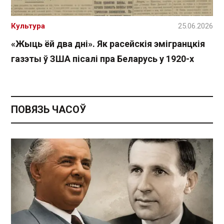
Культура
25.06.2026
«Жыць ёй два дні». Як расейскія эмігранцкія
газэты ў ЗША пісалі пра Беларусь у 1920-х
ПОВЯЗЬ ЧАСОЎ