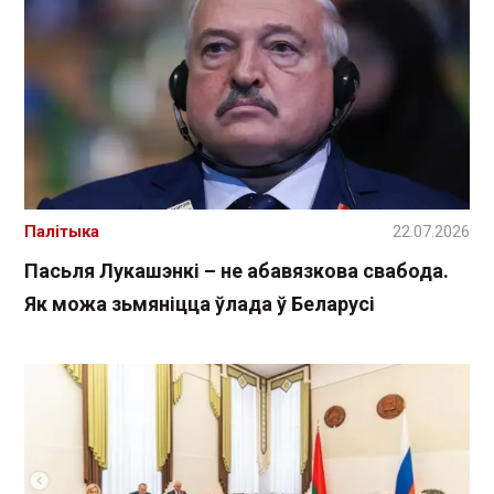
Палітыка
22.07.2026
Пасьля Лукашэнкі – не абавязкова свабода.
Як можа зьмяніцца ўлада ў Беларусі