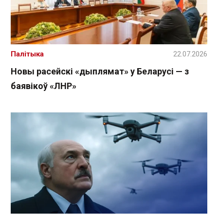
Палітыка
22.07.2026
Новы расейскі «дыплямат» у Беларусі — з
баявікоў «ЛНР»