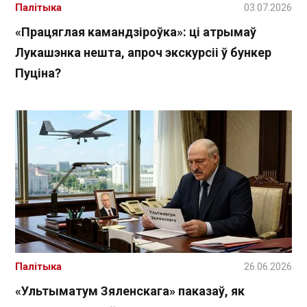
Палітыка
03.07.2026
«Працяглая камандзіроўка»: ці атрымаў
Лукашэнка нешта, апроч экскурсіі ў бункер
Пуціна?
Палітыка
26.06.2026
«Ультыматум Зяленскага» паказаў, як