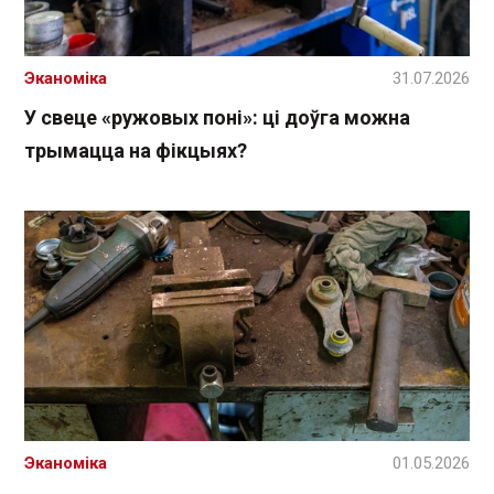
Эканоміка
31.07.2026
У свеце «ружовых поні»: ці доўга можна
трымацца на фікцыях?
Эканоміка
01.05.2026