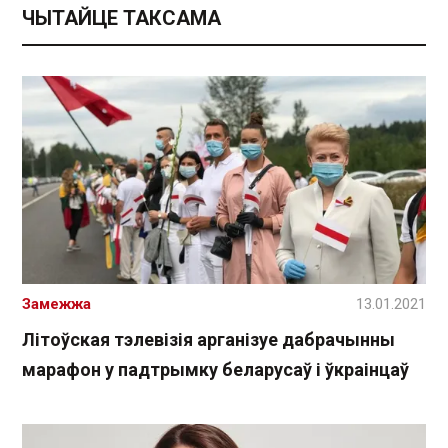
ЧЫТАЙЦЕ ТАКСАМА
Замежжа
13.01.2021
Літоўская тэлевізія арганізуе дабрачынны
марафон у падтрымку беларусаў і ўкраінцаў