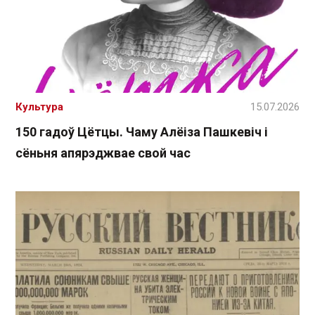
Культура
15.07.2026
150 гадоў Цётцы. Чаму Алёіза Пашкевіч і
сёньня апярэджвае свой час