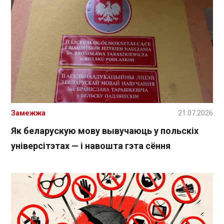
Замежжа
21.07.2026
Як беларускую мову вывучаюць у польскіх
універсітэтах — і навошта гэта сёння