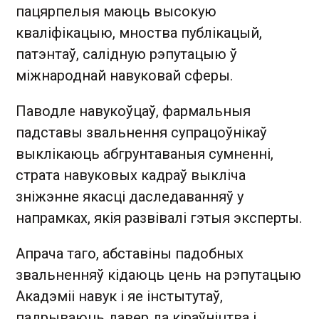
пацярпелыя маюць высокую
кваліфікацыю, мноства публікацый,
патэнтаў, салідную рэпутацыю ў
міжнароднай навуковай сферы.
Паводле навукоўцаў, фармальныя
падставы звальнення супрацоўнікаў
выклікаюць абгрунтаваныя сумненні,
страта навуковых кадраў выкліча
зніжэнне якасці даследаванняў у
напрамках, якія развівалі гэтыя эксперты.
Апрача таго, абставіны падобных
звальненняў кідаюць цень на рэпутацыю
Акадэміі навук і яе інстытутаў,
падрываюць давер да кіраўніцтва і