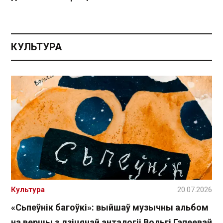
КУЛЬТУРА
Культура
20.07.2026
«Сьпеўнік багоўкі»: выйшаў музычны альбом
на вершы з дзіцячай анталогіі Вольгі Гапеевай