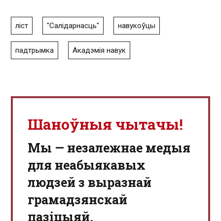
ліст
"Салідарнасць"
навукоўцы
падтрымка
Акадэмія навук
Шаноўныя чытачы!
Мы — незалежнае медыя
для неабыякавых
людзей з выразнай
грамадзянскай
пазіцыяй.