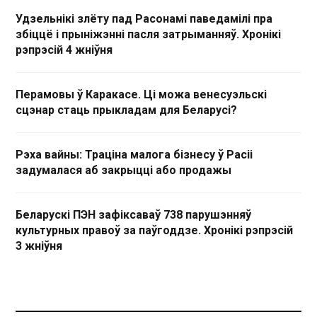
Удзельнікі злёту пад Расонамі паведамілі пра
збіццё і прыніжэнні пасля затрыманняў. Хронікі
рэпрэсій 4 жніўня
Перамовы ў Каракасе. Ці можа венесуэльскі
сцэнар стаць прыкладам для Беларусі?
Рэха вайны: Траціна малога бізнесу ў Расіі
задумалася аб закрыцці або продажы
Беларускі ПЭН зафіксаваў 738 парушэнняў
культурных правоў за паўгоддзе. Хронікі рэпрэсій
3 жніўня