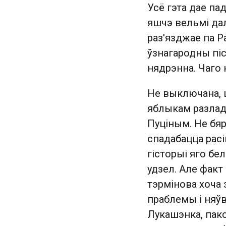
Усё гэта дае п
яшчэ вельмі да
раз'язджае па Р
ўзнагародны піс
нядрэнна. Чаго
Не выключана, 
яблыкам разладу
Пуціным. Не бя
спадабацца расі
гісторыі яго бе
удзел. Але факт
тэрмінова хоча 
праблемы і няўв
Лукашэнка, пакол