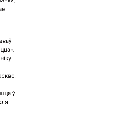
шэнка,
ае
аваў
цца».
ніку
аскве.
яцца ў
сля