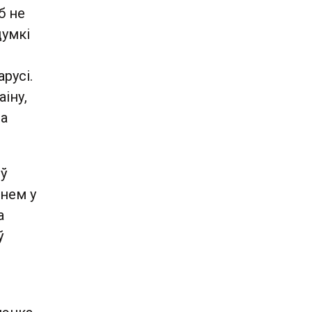
б не
думкі
русі.
іну,
на
оў
ннем у
а
ў