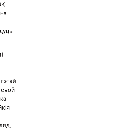
ВК
йна
ідуць
і
 гэтай
ў свой
нка
йкія
ляд,