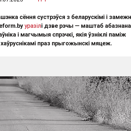
шэнка сёння сустрэўся з беларускімі і замеж
Reform.by
уразіл
і дзве рэчы — маштаб абазнана
аўніка і магчымыя спрэчкі, якія ўзніклі паміж
хаўруснікамі праз прыгожынскі мяцеж.