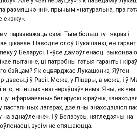
коў». Але ў «вагнераўцаў», як паведаміў Лука
па размяшчэнні», прычым «натуральна, пра гэт
е скажу».
ем паразважаць самі. Тым больш тут якраз і
е цікавае. Паводле слоў Лукашэнкі, ён гарант
ку ў Беларусі. І «ўсе дамоўленасці выконваю
ікае пытанне, ці патрэбны гэтыя гарантыі кіраў
яго байцам? Як сцвярджае Лукашэнка, Яўген
дзесьці ў Расіі. Можа, у Піцеры, а можа, і ў М
і яго, ні іншых «вагнераўцаў» няма. Яны, як «на
у інфармаваны» беларускі кіраўнік, «знаходз
«у пастаянных лагерах, дзе яны знаходзіліся па
 на аднаўленне». І ў Беларусь, нягледзячы на
оўленасці, зусім не спяшаюцца.