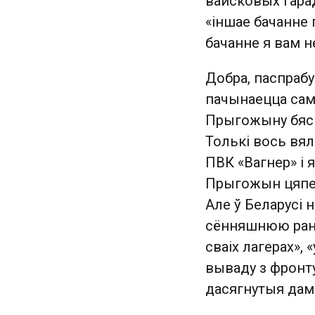
вайсковых гарад
«іншае бачанне 
бачанне я вам н
Добра, паспрабу
пачынаецца сама
Прыгожыну бяспе
Толькі вось вял
ПВК «Вагнер» і 
Прыгожын цяпер 
Але ў Беларусі н
сённяшнюю раніц
сваіх лагерах», 
вываду з фронту
дасягнутыя дам