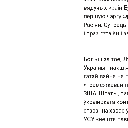
вядучых краін Еў
першую чаргу Фр
Расіяй. Супраць 
і праз гэта ён і
Больш за тое, Л
Украіны. Інакш 
гэтай вайне не 
«прамежкавай п
ЗША. Штаты, пав
ўкраінскага кон
старанна хавае 
УСУ «нешта пав