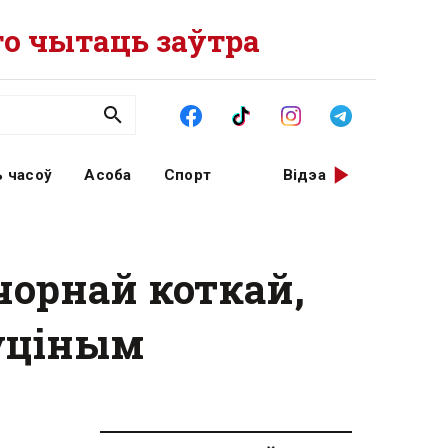
о чытаць заўтра
 часоў
Асоба
Спорт
Відэа
чорнай коткай,
Пуціным