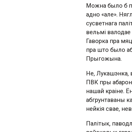
Можна было б па
адно «але». Ня
сусветнага палі
вельмі валодае 
Гаворка пра мяц
пра што было а
Прыгожына.
Не, Лукашэнка, 
ПВК пры абароне
нашай краіне. 
абгрунтаваны ка
нейкія свае, н
Палітык, паводл