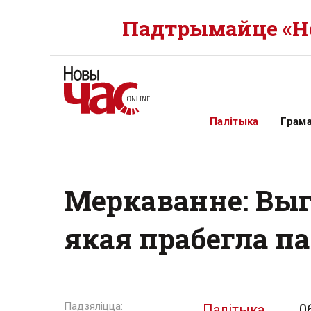
Падтрымайце «Но
Палітыка
Грам
Меркаванне: Выгл
якая прабегла п
Палітыка
0