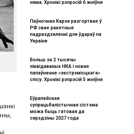
няма. Хронікі рэпрэсій 6 жніўня
Паўночная Карэя разгортвае ў
РФ свае ракетныя
падраздзяленні для ўдараў па
Украіне
Больш за 2 тысячы
ліквідаваных НКА і новае
папаўненне «экстрэмісцкага»
спісу. Хронікі рэпрэсій 5 жніўня
Еўрапейская
супрацьбалістычная сістэма
шэнкі
можа быць гатовая да
чны,
сярэдзіны 2027 года
аў