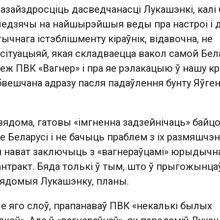
зайздросціць дасведчанасці Лукашэнкі, калі 
гледзячы на найшырэйшыя веды пра настроі і 
тычнага істэблішменту кіраўнік, відавочна, не
сітуацыяй, якая складваецца вакол самой Бела
еж ПВК «Вагнер» і пра яе рэлакацыю ў нашу кра
бвешчана адразу пасля падаўлення бунту Яўге
вядома, гатовы «імгненна задзейнічаць» байц
 Беларусі і не бачыць праблем з іх размяшчэ
Ён нават заключыць з «вагнераўцамі» юрыдычн
нтракт. Бяда толькі ў тым, што ў прыгожынца
евядомыя Лукашэнку, планы.
е яго слоў, прапанаваў ПВК «некалькі былых