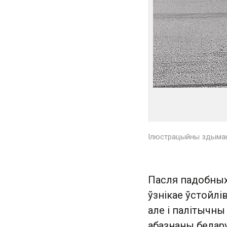
Ілюстрацыйны здымак 
Пасля падобных
ўзнікае ўстойлі
але і палітычны
абазнаны белару