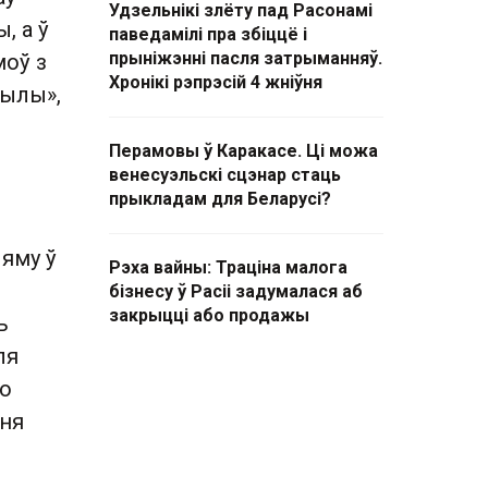
Удзельнікі злёту пад Расонамі
, а ў
паведамілі пра збіццё і
прыніжэнні пасля затрыманняў.
моў з
Хронікі рэпрэсій 4 жніўня
рылы»,
Перамовы ў Каракасе. Ці можа
венесуэльскі сцэнар стаць
прыкладам для Беларусі?
 яму ў
Рэха вайны: Траціна малога
бізнесу ў Расіі задумалася аб
закрыцці або продажы
ь
ля
то
еня