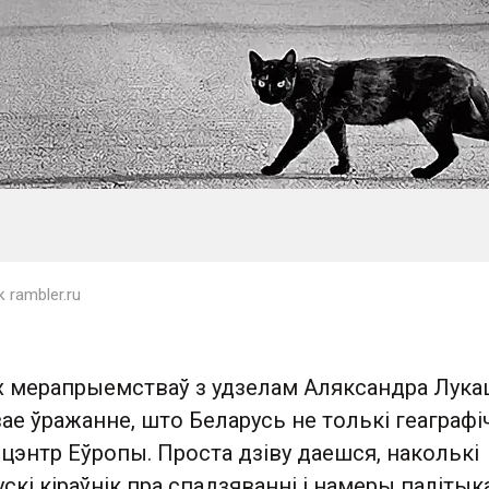
rambler.ru
 мерапрыемстваў з удзелам Аляксандра Лука
вае ўражанне, што Беларусь не толькі геаграфі
 цэнтр Еўропы. Проста дзіву даешся, наколькі
скі кіраўнік пра спадзяванні і намеры палітык