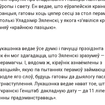
ропы і свету. Ён ведае, што еўрапейскія краіны
анцыя, гатовы хоць цяпер сесці за стол пера
толькі Уладзімір Зяленскі, у якога «з'явіліся к
 заняў «крайнюю пазіцыю».
укашэнка ведае ўсе думкі і пачуцці прэзідэнта
як ён мог здагадацца, што Зяленскі зразумеў —
перамагчы. І, вядома ж, кіраўнік азнаёмлены з
азіцыяй», якую па пытаннях перамоў займаюц
одле яго слоў, будуць гатовы да дыялогу пас
трнаступлення. Лукашэнка ведае нават тое, ш
ўкраінскі Генштаб: дакладную дату — да 11 ліп
інны прадэманстраваць».