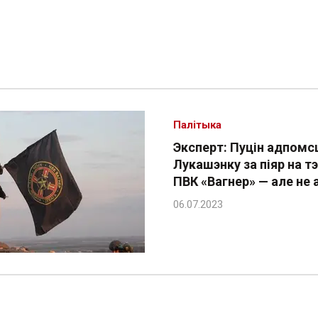
Палітыка
Эксперт: Пуцін адпомс
Лукашэнку за піяр на т
ПВК «Вагнер» — але не 