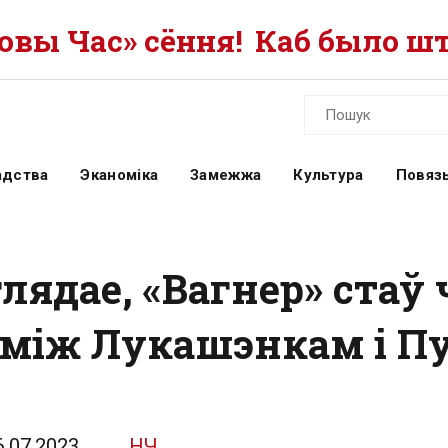
вы Час» сёння!
Каб было шт
адства
Эканоміка
Замежжа
Культура
Повязь
ядае, «Вагнер» стаў 
аміж Лукашэнкам і 
6.07.2023
НЧ