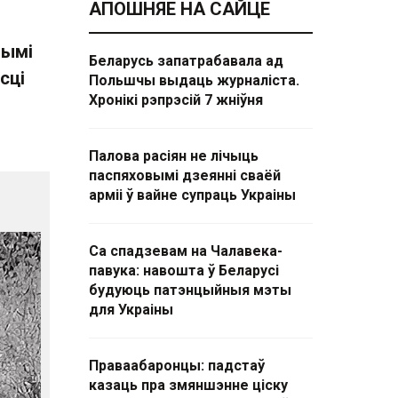
АПОШНЯЕ НА САЙЦЕ
нымі
Беларусь запатрабавала ад
сці
Польшчы выдаць журналіста.
Хронікі рэпрэсій 7 жніўня
Палова расіян не лічыць
паспяховымі дзеянні сваёй
арміі ў вайне супраць Украіны
Са спадзевам на Чалавека-
павука: навошта ў Беларусі
будуюць патэнцыйныя мэты
для Украіны
Праваабаронцы: падстаў
казаць пра змяншэнне ціску