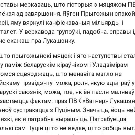
адставы меркаваць, што гісторыя з мяцяжом П
лёкая ад завяршэння. Яўген Прыгожын спако
асіі, яму вярнулі канфіскаваныя мільярды і
талет. У верхавода групоўкі, падобна, справы 
 не скажаш пра Лукашэнку.
што прыгожынскі мяцеж і яго наступствы стал
 паміж беларускім кіраўніком і Уладзімірам
ромся сцвярджаць, што менавіта магло не
йскаму прэзідэнту: можа, роля, якую адыграў у
ларускі саюзнік, можа, тое, як ён пасля малява
 застаецца фактам: праз ПВК «Вагнер» Лукашэ
зноў сустракацца з Пуціным. Значыць, ёсць не
язкі, якія патрэбна вырашыць. Патрабуецца
ькі сам Пуцін ці то не ведае, ці то робіць выг