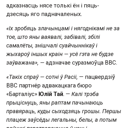
адказнасць нясе толькі ён і пяць-
дзесяць яго падначаленых.
«Іх зробяць злачынцамі і нягоднікамі не за
тое, што яны ваявалі, забівалі, збілі
самалёты, знішчалі суайчыннікаў і
жыхароў іншых краін — усё гэта не будзе
заўважана», —
адзначае суразмоўца ВВС.
«Такіх спраў — сотні ў Расіі,
— пацвердзіў
ВВС партнёр адвакацкага бюро
«Барталіус»
Юлій Тай
. —
Калі трэба
прыціснуць, яны раптам пачынаюць
правяраць, куды сыходзяць грошы. Першы
плацеж заўсёды легальны, белы, а потым