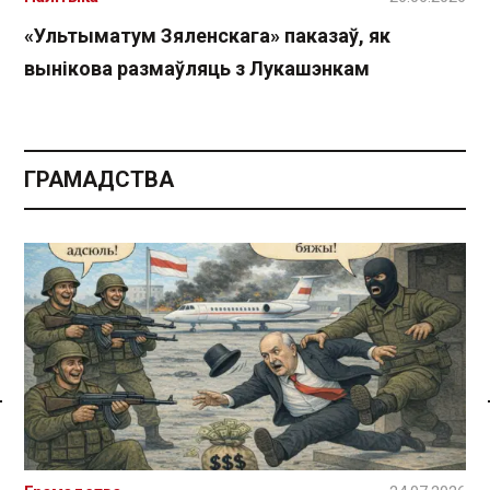
«Ультыматум Зяленскага» паказаў, як
вынікова размаўляць з Лукашэнкам
ГРАМАДСТВА
Спасылка без VPN