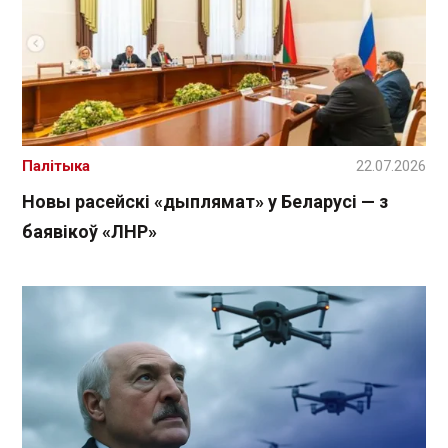
Палітыка
22.07.2026
Новы расейскі «дыплямат» у Беларусі — з
баявікоў «ЛНР»