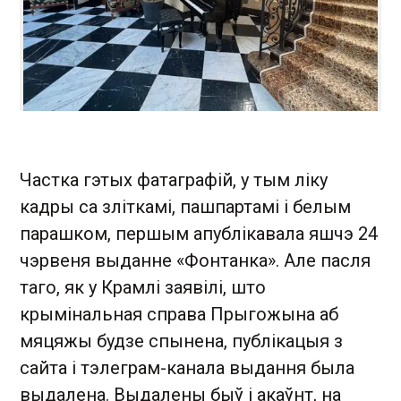
Частка гэтых фатаграфій, у тым ліку
кадры са зліткамі, пашпартамі і белым
парашком, першым апублікавала яшчэ 24
чэрвеня выданне «Фонтанка». Але пасля
таго, як у Крамлі заявілі, што
крымінальная справа Прыгожына аб
мяцяжы будзе спынена, публікацыя з
сайта і тэлеграм-канала выдання была
выдалена. Выдалены быў і акаўнт, на