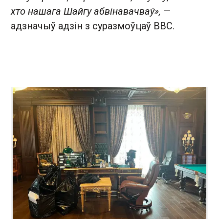
хто нашага Шайгу абвінавачваў»,
—
адзначыў адзін з суразмоўцаў ВВС.