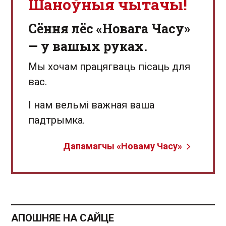
Шаноўныя чытачы!
Сёння лёс «Новага Часу»
— у вашых руках.
Мы хочам працягваць пісаць для
вас.
І нам вельмі важная ваша
падтрымка.
Дапамагчы «Новаму Часу»
АПОШНЯЕ НА САЙЦЕ