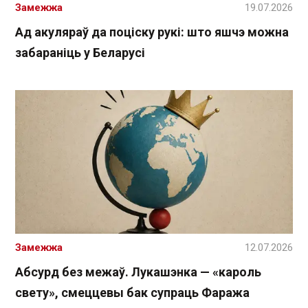
Замежжа
19.07.2026
Ад акуляраў да поціску рукі: што яшчэ можна
забараніць у Беларусі
Замежжа
12.07.2026
Абсурд без межаў. Лукашэнка — «кароль
свету», смеццевы бак супраць Фаража