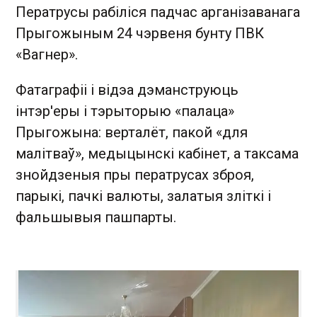
Ператрусы рабіліся падчас арганізаванага
Прыгожыным 24 чэрвеня бунту ПВК
«Вагнер».
Фатаграфіі і відэа дэманструюць
інтэр'еры і тэрыторыю «палаца»
Прыгожына: верталёт, пакой «для
малітваў», медыцынскі кабінет, а таксама
знойдзеныя пры ператрусах зброя,
парыкі, пачкі валюты, залатыя зліткі і
фальшывыя пашпарты.