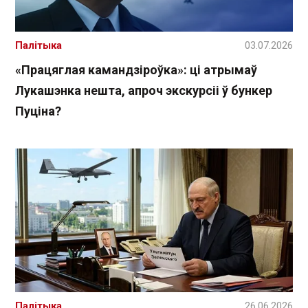
Палітыка
03.07.2026
«Працяглая камандзіроўка»: ці атрымаў
Лукашэнка нешта, апроч экскурсіі ў бункер
Пуціна?
Палітыка
26.06.2026