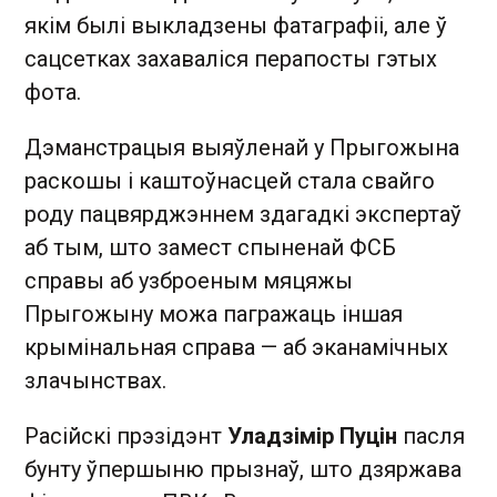
якім былі выкладзены фатаграфіі, але ў
сацсетках захаваліся перапосты гэтых
фота.
Дэманстрацыя выяўленай у Прыгожына
раскошы і каштоўнасцей стала свайго
роду пацвярджэннем здагадкі экспертаў
аб тым, што замест спыненай ФСБ
справы аб узброеным мяцяжы
Прыгожыну можа пагражаць іншая
крымінальная справа — аб эканамічных
злачынствах.
Расійскі прэзідэнт
Уладзімір Пуцін
пасля
бунту ўпершыню прызнаў, што дзяржава