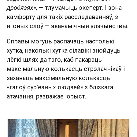
дробязях»,
— тлумачыць эксперт. І зона
камфорту для такіх расследаванняў, з
ягоных слоў — эканамічныя злачынствы.
Справы могуць распачаць настолькі
хутка, наколькі хутка сілавікі знойдуць
лёгкі шлях да таго, каб пакараць
максімальную колькасць стрэлачнікаў і
захаваць максімальную колькасць
«галоў сур'ёзных людзей» з блізкага
атачэння, разважае юрыст.