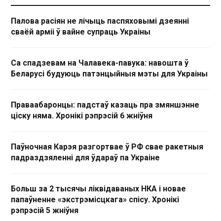
Палова расіян не лічыць паспяховымі дзеянні
сваёй арміі ў вайне супраць Украіны
Са спадзевам на Чалавека-павука: навошта ў
Беларусі будуюць патэнцыйныя мэты для Украіны
Праваабаронцы: падстаў казаць пра змяншэнне
ціску няма. Хронікі рэпрэсій 6 жніўня
Паўночная Карэя разгортвае ў РФ свае ракетныя
падраздзяленні для ўдараў па Украіне
Больш за 2 тысячы ліквідаваных НКА і новае
папаўненне «экстрэмісцкага» спісу. Хронікі
рэпрэсій 5 жніўня