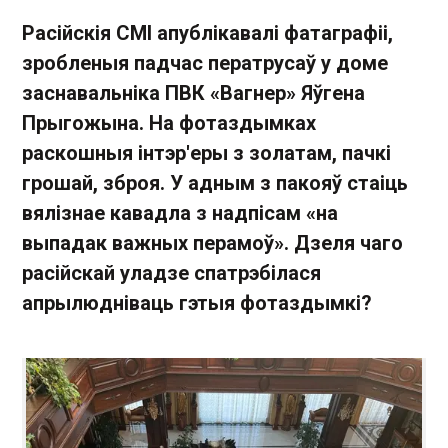
Расійскія СМІ апублікавалі фатаграфіі,
зробленыя падчас ператрусаў у доме
заснавальніка ПВК «Вагнер» Яўгена
Прыгожына. На фотаздымках
раскошныя інтэр'еры з золатам, пачкі
грошай, зброя. У адным з пакояў стаіць
вялізнае кавадла з надпісам «на
выпадак важных перамоў». Дзеля чаго
расійскай уладзе спатрэбілася
апрылюдніваць гэтыя фотаздымкі?