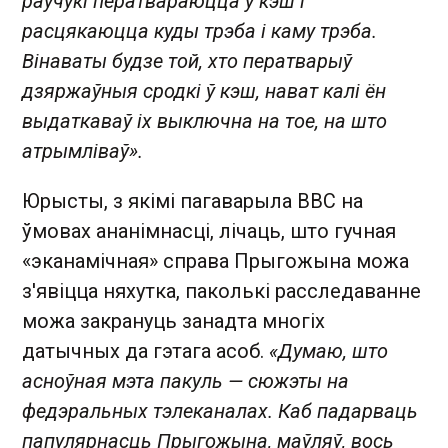
раўчукі ператвараюцца ў кэш і
расцякаюцца куды трэба і каму трэба.
Вінаваты будзе той, хто ператварыў
дзяржаўныя сродкі ў кэш, нават калі ён
выдаткаваў іх выключна на тое, на што
атрымліваў».
Юрысты, з якімі пагаварыла ВВС на
ўмовах ананімнасці, лічаць, што гучная
«эканамічная» справа Прыгожына можа
з'явіцца няхутка, паколькі расследаванне
можа закрануць занадта многіх
датычных да гэтага асоб.
«Думаю, што
асноўная мэта пакуль — сюжэты на
федэральных тэлеканалах. Каб падарваць
папулярнасць Прыгожына, маўляў, вось