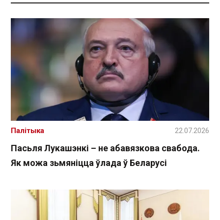
Палітыка
22.07.2026
Пасьля Лукашэнкі – не абавязкова свабода.
Як можа зьмяніцца ўлада ў Беларусі