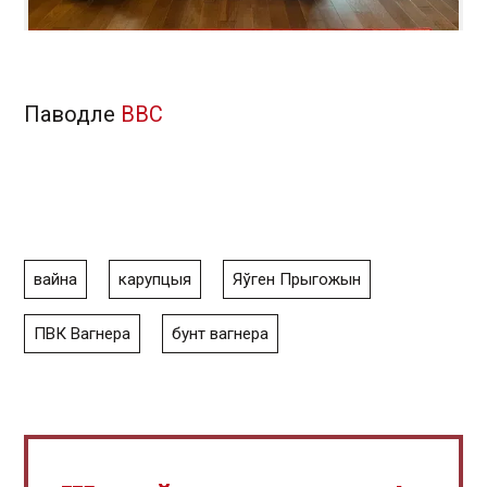
Паводле
ВВС
вайна
карупцыя
Яўген Прыгожын
ПВК Вагнера
бунт вагнера