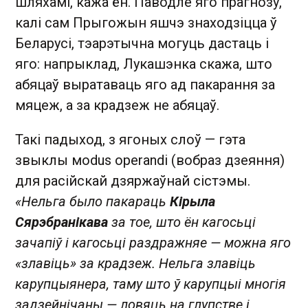
шляхамі, кажа ён. Паводле яго прагнозу,
калі сам Прыгожын яшчэ знаходзіцца ў
Беларусі, тэарэтычна могуць дастаць і
яго: напрыклад, Лукашэнка скажа, што
абяцаў выратаваць яго ад пакарання за
мяцеж, а за крадзеж не абяцаў.
Такі падыход, з ягоных слоў — гэта
звыклы мodus operandi (вобраз дзеяння)
для расійскай дзяржаўнай сістэмы.
«Нельга было пакараць
Кірыла
Сярэбранікава
за тое, што ён кагосьці
зачапіў і кагосьці раздражняе — можна яго
«злавіць» за крадзеж. Нельга злавіць
карупцыянера, таму што ў карупцыі многія
задзейнічаны — ловяць на глупстве і