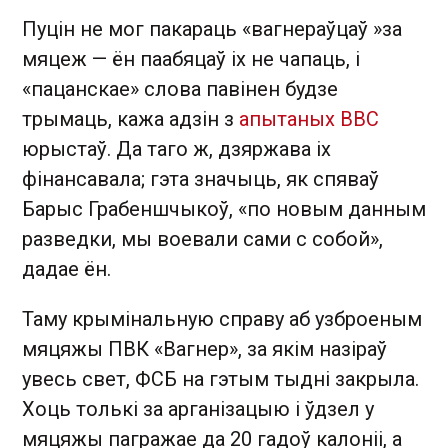
Пуцін не мог пакараць «вагнераўцаў »за
мяцеж — ён паабяцаў іх не чапаць, і
«пацанскае» слова павінен будзе
трымаць, кажа адзін з
апытаных ВВС
юрыстаў. Да таго ж, дзяржава іх
фінансавала; гэта значыць, як спяваў
Барыс Грабеншчыкоў, «по новым данным
разведки, мы воевали сами с собой»,
дадае ён.
Таму крымінальную справу аб узброеным
мяцяжы ПВК «Вагнер», за якім назіраў
увесь свет, ФСБ на гэтым тыдні закрыла.
Хоць толькі за арганізацыю і ўдзел у
мяцяжы пагражае да 20 гадоў калоніі, а