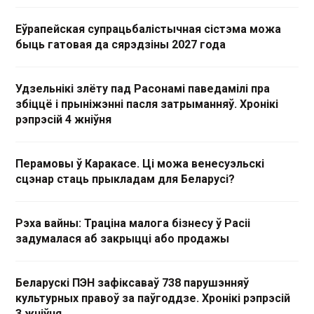
Еўрапейская супрацьбалістычная сістэма можа
быць гатовая да сярэдзіны 2027 года
Удзельнікі злёту пад Расонамі паведамілі пра
збіццё і прыніжэнні пасля затрыманняў. Хронікі
рэпрэсій 4 жніўня
Перамовы ў Каракасе. Ці можа венесуэльскі
сцэнар стаць прыкладам для Беларусі?
Рэха вайны: Траціна малога бізнесу ў Расіі
задумалася аб закрыцці або продажы
Беларускі ПЭН зафіксаваў 738 парушэнняў
культурных правоў за паўгоддзе. Хронікі рэпрэсій
3 жніўня