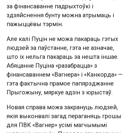
за фінансаванне падрыхтоўкі і
здзяйснення бунту можна атрымаць і
пажыццёвы тэрмін.
Але калі Пуцін не можа пакараць гэтых
людзей за паўстанне, гэта не азначае,
што іх нельга пакараць за нешта іншае.
Абяцанне Пуціна «разабрацца» з
фінансаваннем «Вагнера» і «Канкорда» —
гэта фактычна прамое папярэджанне
Прыгожыну, мяркуе адзін з юрыстаў.
Новая справа можа закрануць людзей,
якія выконвалі загад пераганяць грошы
для ПВК «Вагнер» усімі магчымымі