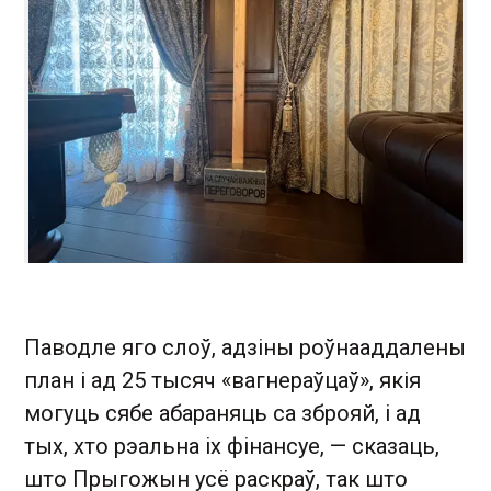
Паводле яго слоў, адзіны роўнааддалены
план і ад 25 тысяч «вагнераўцаў», якія
могуць сябе абараняць са зброяй, і ад
тых, хто рэальна іх фінансуе, — сказаць,
што Прыгожын усё раскраў, так што