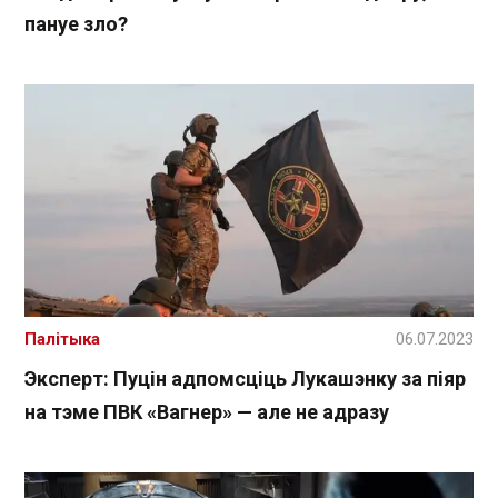
пануе зло?
Палітыка
06.07.2023
Эксперт: Пуцін адпомсціць Лукашэнку за піяр
на тэме ПВК «Вагнер» — але не адразу