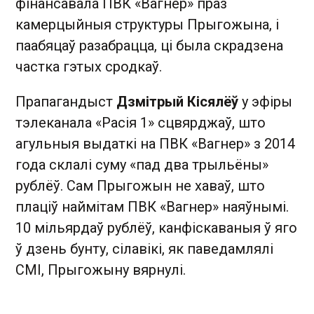
фінансавала ПВК «Вагнер» праз
камерцыйныя структуры Прыгожына, і
паабяцаў разабрацца, ці была скрадзена
частка гэтых сродкаў.
Прапагандыст
Дзмітрый Кісялёў
у эфіры
тэлеканала «Расія 1» сцвярджаў, што
агульныя выдаткі на ПВК «Вагнер» з 2014
года склалі суму «пад два трыльёны»
рублёў. Сам Прыгожын не хаваў, што
плаціў наймітам ПВК «Вагнер» наяўнымі.
10 мільярдаў рублёў, канфіскаваныя ў яго
ў дзень бунту, сілавікі, як паведамлялі
СМІ, Прыгожыну вярнулі.