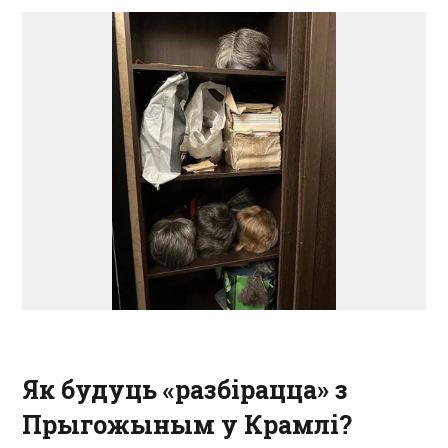
Як будуць «разбірацца» з
Прыгожыным у Крамлі?