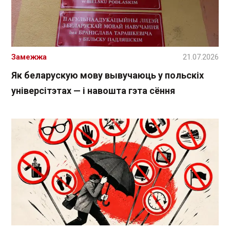
Замежжа
21.07.2026
Як беларускую мову вывучаюць у польскіх
універсітэтах — і навошта гэта сёння