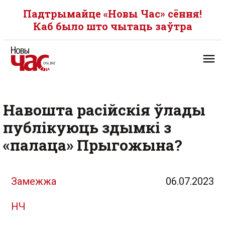
Падтрымайце «Новы Час» сёння!
Каб было што чытаць заўтра
Навошта расійскія ўлады
публікуюць здымкі з
«палаца» Прыгожына?
Замежжа
06.07.2023
НЧ