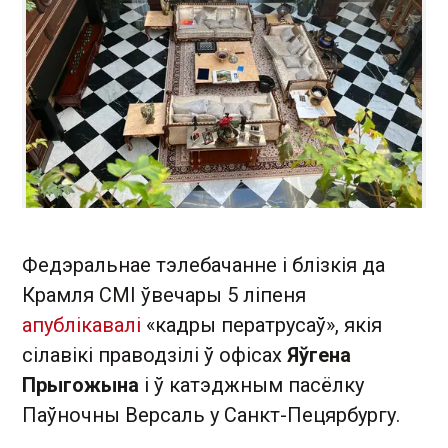
Федэральнае тэлебачанне і блізкія да
Крамля СМІ ўвечары 5 ліпеня
апублікавалі
«кадры ператрусаў», якія
сілавікі праводзілі ў офісах
Яўгена
Прыгожына
і ў катэджным пасёлку
Паўночны Версаль у Санкт-Пецярбургу.