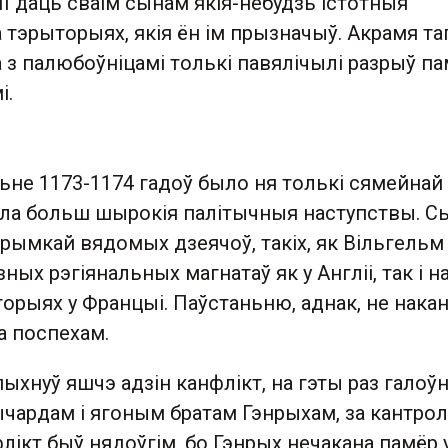
II даць сваім сынам якія-небудзь істотныя
тэрыторыях, якія ён ім прызначыў. Акрамя таг
 з палюбоўніцамі толькі павялічылі разрыў па
і.
ьне 1173-1174 гадоў было ня толькі сямейнай
ела больш шырокія палітычныя наступствы. 
рымкай вядомых дзеячоў, такіх, як Вільгельм 
ных рэгіянальных магнатаў як у Англіі, так і н
орыях у Францыі. Паўстаньню, аднак, не нака
 поспехам.
пыхнуў яшчэ адзін канфлікт, на гэты раз гало
чардам і ягоным братам Гэнрыхам, за кантрол
флікт быў нядоўгім, бо Гэнрых нечакана памёр 