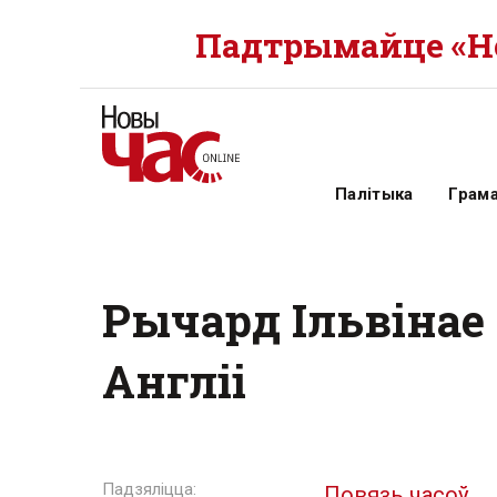
Падтрымайце «Но
Палітыка
Грам
Рычард Ільвінае 
Англіі
Повязь часоў