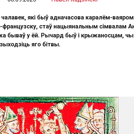
чалавек, які быў адначасова каралём-ваяром 
а-французску, стаў нацыянальным сімвалам Анг
ка бываў у ёй. Рычард быў і крыжаносцам, чы
зыходзіць яго бітвы.