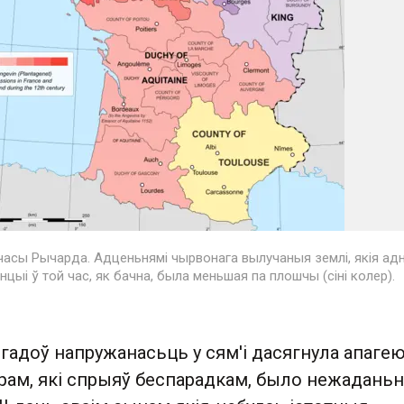
часы Рычарда. Адценьнямі чырвонага вылучаныя землі, якія адн
цыі ў той час, як бачна, была меньшая па плошчы (сіні колер).
 гадоў напружанасьць у сям'і дасягнула апагею
рам, які спрыяў беспарадкам, было нежадань