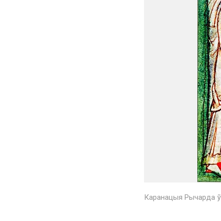
Каранацыя Рычарда ў