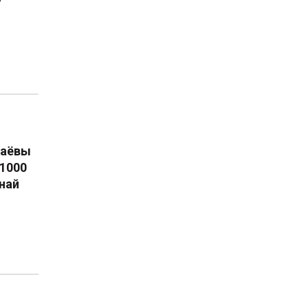
ваёвы
 1000
най